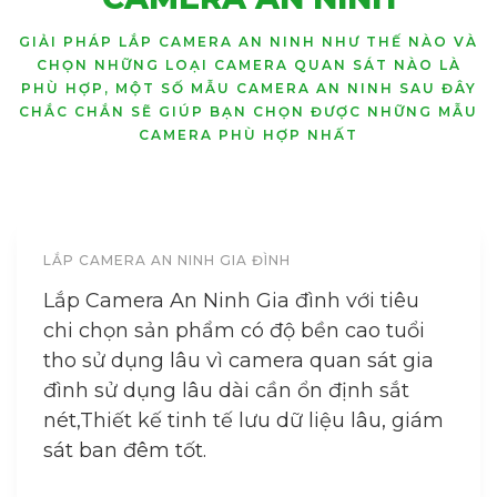
GIẢI PHÁP LẮP CAMERA AN NINH NHƯ THẾ NÀO VÀ
CHỌN NHỮNG LOẠI CAMERA QUAN SÁT NÀO LÀ
PHÙ HỢP, MỘT SỐ MẪU CAMERA AN NINH SAU ĐÂY
CHẮC CHẮN SẼ GIÚP BẠN CHỌN ĐƯỢC NHỮNG MẪU
CAMERA PHÙ HỢP NHẤT
LẮP CAMERA AN NINH GIA ĐÌNH
Lắp Camera An Ninh Gia đình với tiêu
chi chọn sản phẩm có độ bền cao tuổi
tho sử dụng lâu vì camera quan sát gia
đình sử dụng lâu dài cần ổn định sắt
nét,Thiết kế tinh tế lưu dữ liệu lâu, giám
sát ban đêm tốt.