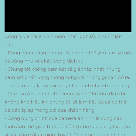
Công ty Camera An Thành Phát luôn lấy chữ tín làm
đầu
- Đồng hành cùng chúng tôi, bạn có thể yên tâm về giá
cả cũng như về chất lượng dịch vụ.
- Chúng tôi không cam kết sẽ giá thấp nhất nhưng
cam kết chất lượng tương xứng với những gì bạn bỏ ra.
- Từ đó mang lại sự hài lòng nhất định cho khách hàng.
- Camera An Thành Phát luôn lấy chữ tín làm đầu thì
không khó hiểu khi chúng tôi sẽ làm hết tất cả có thể
để đáp lại sự mong đợi của khách hàng.
- Công dụng chính của camera an ninh là cung cấp
hình ảnh thời gian thực để hỗ trợ cho các công tác bảo
vệ và giám sát an ninh. Tuy nhiên camera an ninh còn