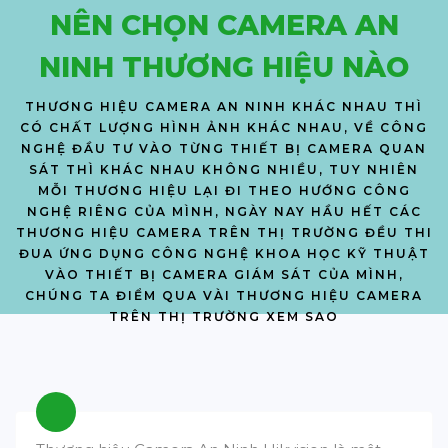
NÊN CHỌN CAMERA AN
NINH THƯƠNG HIỆU NÀO
THƯƠNG HIỆU CAMERA AN NINH KHÁC NHAU THÌ
CÓ CHẤT LƯỢNG HÌNH ẢNH KHÁC NHAU, VỀ CÔNG
NGHỆ ĐẦU TƯ VÀO TỪNG THIẾT BỊ CAMERA QUAN
SÁT THÌ KHÁC NHAU KHÔNG NHIỀU, TUY NHIÊN
MỖI THƯƠNG HIỆU LẠI ĐI THEO HƯỚNG CÔNG
NGHỆ RIÊNG CỦA MÌNH, NGÀY NAY HẦU HẾT CÁC
THƯƠNG HIỆU CAMERA TRÊN THỊ TRƯỜNG ĐỀU THI
ĐUA ỨNG DỤNG CÔNG NGHỆ KHOA HỌC KỸ THUẬT
VÀO THIẾT BỊ CAMERA GIÁM SÁT CỦA MÌNH,
CHÚNG TA ĐIỂM QUA VÀI THƯƠNG HIỆU CAMERA
TRÊN THỊ TRƯỜNG XEM SAO