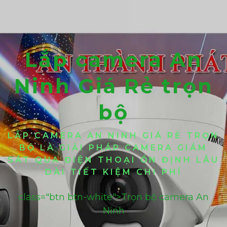
Lắp camera An
Ninh Giá Rẻ trọn
bộ
LẮP CAMERA AN NINH GIÁ RẺ TRỌN
BỘ LÀ GIẢI PHÁP CAMERA GIÁM
SÁT QUA ĐIỆN THOẠI ỔN ĐỊNH LÂU
DÀI TIẾT KIỆM CHI PHÍ
class="btn btn-white">Trọn bộ camera An
Ninh