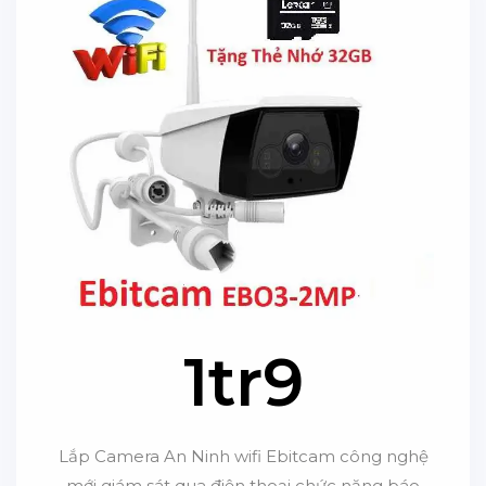
1tr9
Lắp Camera An Ninh wifi Ebitcam công nghệ
mới giám sát qua điện thoại chức năng báo