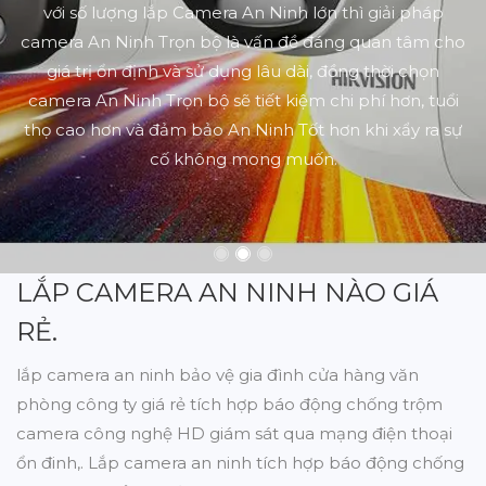
với số lượng lắp Camera An Ninh lớn thì giải pháp
camera An Ninh Trọn bộ là vấn đề đáng quan tâm cho
giá trị ổn định và sử dụng lâu dài, đồng thời chọn
camera An Ninh Trọn bộ sẽ tiết kiệm chi phí hơn, tuổi
thọ cao hơn và đảm bảo An Ninh Tốt hơn khi xẩy ra sự
cố không mong muốn.
LẮP CAMERA AN NINH NÀO GIÁ
RẺ.
lắp camera an ninh bảo vệ gia đình cửa hàng văn
phòng công ty giá rẻ tích hợp báo động chống trộm
camera công nghệ HD giám sát qua mạng điện thoại
ổn đinh,. Lắp camera an ninh tích hợp báo động chống