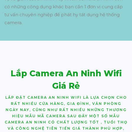
có những công dụng khác bạn cần 1 đơn vị cung cấp
tư vấn chuyên nghiệp để phát hy tát dụng hệ thống
camera.
Lắp Camera An Ninh Wifi
Giá Rẻ
LẮP ĐẶT CAMERA AN NINH WIFI LÀ LỰA CHỌN CHO
RẤT NHIỀU CỬA HÀNG, GIA ĐÌNH, VĂN PHÒNG
NGÀY NAY, CŨNG NHƯ RẤT NHIỀU NHỮNG THƯƠNG
HIỆU MẪU MÃ CAMERA SAU ĐÂY MỘT SỐ MẪU
CAMERA AN NINH CÓ CHẤT LƯỢNG TỐT , TUỔI THỌ
VÀ CÔNG NGHỆ TIÊN TIẾN GIÁ THÀNH PHÙ HỢP,