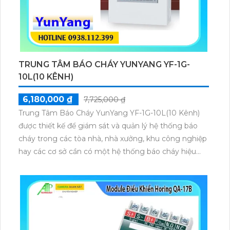
TRUNG TÂM BÁO CHÁY YUNYANG YF-1G-
10L(10 KÊNH)
6,180,000 ₫
7,725,000 ₫
Trung Tâm Báo Cháy YunYang YF-1G-10L(10 Kênh)
được thiết kế để giám sát và quản lý hệ thống báo
cháy trong các tòa nhà, nhà xưởng, khu công nghiệp
hay các cơ sở cần có một hệ thống báo cháy hiệu
quả và tin cậy Với 10 kênh trung tâm có khả năng
kết nối và giám sát đồng thời nhiều thiết bị báo cháy
từ nhiều khu vực khác nhau muốn đảm bảo sự an
toàn tối đa cho con người và tài sản.