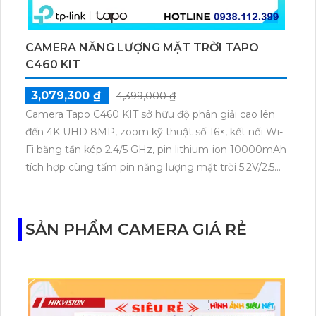
CAMERA NĂNG LƯỢNG MẶT TRỜI TAPO
C460 KIT
3,079,300 ₫
4,399,000 ₫
Camera Tapo C460 KIT sở hữu độ phân giải cao lên
đến 4K UHD 8MP, zoom kỹ thuật số 16×, kết nối Wi-
Fi băng tần kép 2.4/5 GHz, pin lithium-ion 10000mAh
tích hợp cùng tấm pin năng lượng mặt trời 5.2V/2.5W.
Tapo C460 KIT cũng hỗ trợ quan sát ban đêm màu
với cảm biến Starlight, tầm nhìn lên đến 15 m.
SẢN PHẨM CAMERA GIÁ RẺ