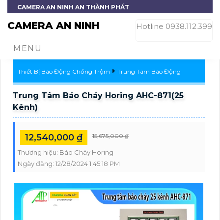
CAMERA AN NINH AN THÀNH PHÁT
CAMERA AN NINH
Hotline 0938.112.399
MENU
Thiết Bị Báo Động Chống Trộm
Trung Tâm Báo Động
Trung Tâm Báo Cháy Horing AHC-871(25
Kênh)
12,540,000 ₫
15,675,000 ₫
Thương hiệu:
Báo Cháy Horing
Ngày đăng:
12/28/2024 1:45:18 PM