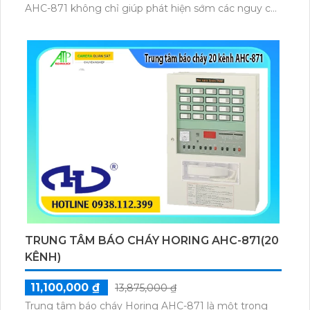
AHC-871 không chỉ giúp phát hiện sớm các nguy cơ
cháy nổ mà còn cung cấp một phương tiện điều
khiển hiệu quả để xử lý tình huống khẩn cấp một
cách nhanh chóng và chính xác.
TRUNG TÂM BÁO CHÁY HORING AHC-871(20
KÊNH)
11,100,000 ₫
13,875,000 ₫
Trung tâm báo cháy Horing AHC-871 là một trong