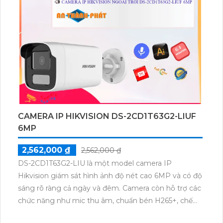
CAMERA IP HIKVISION DS-2CD1T63G2-LIUF
6MP
2,562,000 ₫
2,562,000 ₫
DS-2CD1T63G2-LIU là một model camera IP
Hikvision giám sát hình ảnh độ nét cao 6MP và có độ
sáng rõ ràng cả ngày và đêm. Camera còn hỗ trợ các
chức năng như mic thu âm, chuẩn bén H265+, chế
độ hồng ngoại lên đến 50m và hỗ trợ thẻ nhớ 512GB