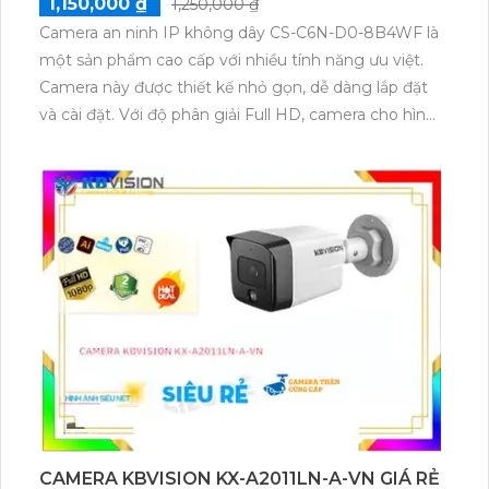
1,150,000 ₫
1,250,000 ₫
Camera an ninh IP không dây CS-C6N-D0-8B4WF là
một sản phẩm cao cấp với nhiều tính năng ưu việt.
Camera này được thiết kế nhỏ gọn, dễ dàng lắp đặt
và cài đặt. Với độ phân giải Full HD, camera cho hình
ảnh sắc nét, chất lượng cao, đem lại trải nghiệm xem
hình ảnh chân thực. Camera IP không dây này cũng
hỗ trợ kết nối Wi-Fi, giúp người dùng dễ dàng kiểm
soát và xem trực tiếp hình ảnh từ xa thông qua điện
thoại di động hoặc máy tính. Ngoài ra, tính năng
cảnh báo chuyển động, hỗ trợ thẻ nhớ lên đến
128GB giúp ghi lại các sự kiện quan trọng. Sản phẩm
này đáp ứng tốt nhu cầu bảo vệ an ninh của gia đình,
văn phòng, cửa hàng và các khu vực khác.
CAMERA KBVISION KX-A2011LN-A-VN GIÁ RẺ