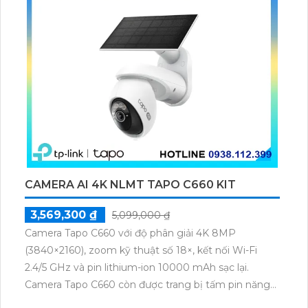
CAMERA AI 4K NLMT TAPO C660 KIT
3,569,300 ₫
5,099,000 ₫
Camera Tapo C660 với độ phân giải 4K 8MP
(3840×2160), zoom kỹ thuật số 18×, kết nối Wi-Fi
2.4/5 GHz và pin lithium-ion 10000 mAh sạc lại.
Camera Tapo C660 còn được trang bị tấm pin năng
lượng mặt trời 5.2V 2.5W, tích hợp AI phát hiện người,