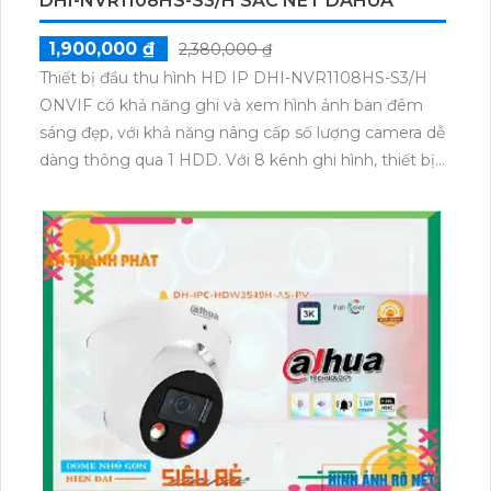
DHI-NVR1108HS-S3/H SẮC NÉT DAHUA
1,900,000 ₫
2,380,000 ₫
Thiết bị đầu thu hình HD IP DHI-NVR1108HS-S3/H
ONVIF có khả năng ghi và xem hình ảnh ban đêm
sáng đẹp, với khả năng nâng cấp số lượng camera dễ
dàng thông qua 1 HDD. Với 8 kênh ghi hình, thiết bị
này sử dụng công nghệ tiên tiến IP để truyền tải
hình ảnh qua mạng. Ngoài ra, chức năng thu âm và
loa to rõ đã được tích hợp sẵn trên thiết bị, hỗ trợ các
định dạng mã hóa ONVIF
H.265+/H.265/H.264+/H.264.