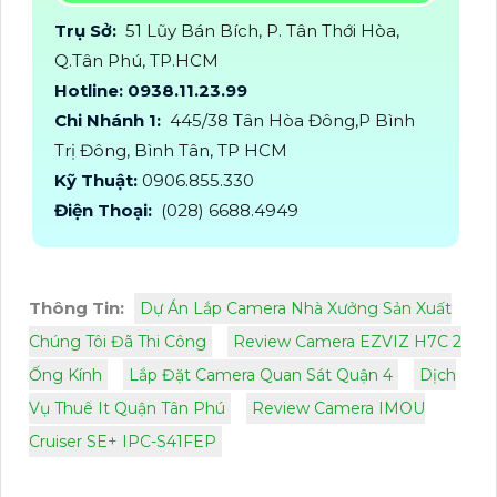
Trụ Sở:
51 Lũy Bán Bích, P. Tân Thới Hòa,
Q.Tân Phú, TP.HCM
Hotline: 0938.11.23.99
Chi Nhánh 1:
445/38 Tân Hòa Đông,P Bình
Trị Đông, Bình Tân, TP HCM
Kỹ Thuật:
0906.855.330
Điện Thoại:
(028) 6688.4949
Thông Tin:
Dự Án Lắp Camera Nhà Xưởng Sản Xuất
Chúng Tôi Đã Thi Công
Review Camera EZVIZ H7C 2
Ống Kính
Lắp Đặt Camera Quan Sát Quận 4
Dịch
Vụ Thuê It Quận Tân Phú
Review Camera IMOU
Cruiser SE+ IPC-S41FEP