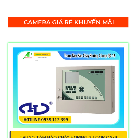
các tòa nhà lớn, khu công nghiệp, hoặc các công
trình yêu cầu phân chia khu vực bảo vệ riêng biệt.
CAMERA GIÁ RẺ KHUYẾN MÃI
TRUNG TÂM BÁO CHÁY HORING 2 LOOP QA-16