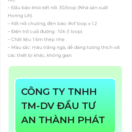
– Đầu báo khói kết nối: 30/loop (Nhà sản xuất
Horing Lih).
– Kết nối chuông, đèn báo: #of loop x 1.2
– Điện trở cuối đường : 10k (1 loop)
– Chất liệu: 1.6m thép nhẹ
– Màu sắc: màu trắng ngà, dễ dàng tương thích với
các thiết bị khác, không gian.
CÔNG TY TNHH
TM-DV ĐẦU TƯ
AN THÀNH PHÁT