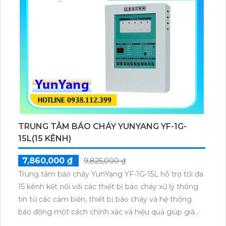
TRUNG TÂM BÁO CHÁY YUNYANG YF-1G-
15L(15 KÊNH)
7,860,000 ₫
9,825,000 ₫
Trung tâm báo cháy YunYang YF-1G-15L hỗ trợ tối đa
15 kênh kết nối với các thiết bị báo cháy xử lý thông
tin từ các cảm biến, thiết bị báo cháy và hệ thống
báo động một cách chính xác và hiệu quả giúp giám
sát nhiều khu vực trong cùng một lúc phù hợp cho