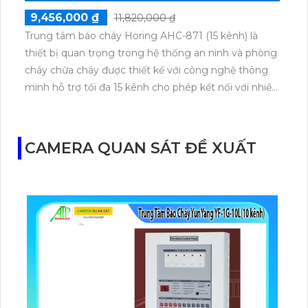
9,456,000 ₫
11,820,000 ₫
Trung tâm báo cháy Horing AHC-871 (15 kênh) là
thiết bị quan trọng trong hệ thống an ninh và phòng
cháy chữa cháy được thiết kế với công nghệ thông
minh hỗ trợ tối đa 15 kênh cho phép kết nối với nhiều
cảm biến báo cháy và các thiết bị phụ trợ dễ dàng
mở rộng hệ thống nếu cần phù hợp cho các tòa
nhà,cơ sở sản xuất,văn phòng hay các khu vực có
CAMERA QUAN SÁT ĐỀ XUẤT
nguy cơ cháy nổ cao