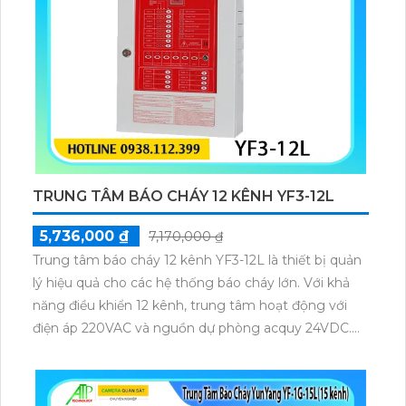
TRUNG TÂM BÁO CHÁY 12 KÊNH YF3-12L
5,736,000 ₫
7,170,000 ₫
Trung tâm báo cháy 12 kênh YF3-12L là thiết bị quản
lý hiệu quả cho các hệ thống báo cháy lớn. Với khả
năng điều khiển 12 kênh, trung tâm hoạt động với
điện áp 220VAC và nguồn dự phòng acquy 24VDC.
Thiết bị hỗ trợ tính năng cô lập zone, kết nối với hiển
thị phụ, giúp giám sát và xử lý sự cố nhanh chóng.