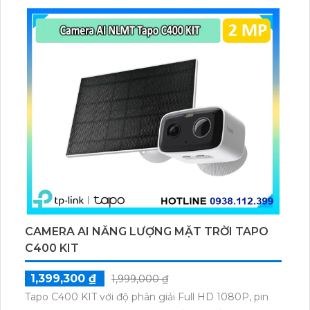
thú cưng, phương tiện, lưu trữ thẻ microSD tối đa 512
GB.
CAMERA AI NĂNG LƯỢNG MẶT TRỜI TAPO
C400 KIT
1,399,300 ₫
1,999,000 ₫
Tapo C400 KIT với độ phân giải Full HD 1080P, pin