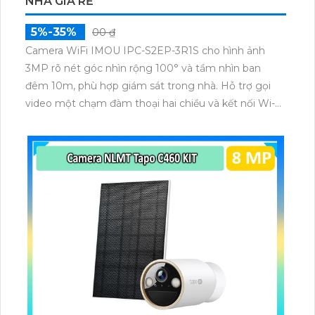
NHÀ GIÁ RẺ
5%-35%
00 ₫
Camera WiFi IMOU IPC-S2EP-3R1S cho hình ảnh
3MP rõ nét góc nhìn rộng 100° và tầm nhìn ban
đêm 10m, phù hợp giám sát trong nhà. Hỗ trợ gọi
video một chạm đàm thoại hai chiều và kết nối Wi-Fi
ổn định giúp quan sát từ xa. Lưu trữ linh hoạt qua thẻ
microSD tối đa 256GB hoặc lưu đám mây dễ lắp đặt
cho gia đình và văn phòng nhỏ.