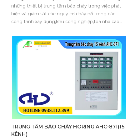
những thiết bị trung tâm báo cháy trong việc phát
hiện và giám sát các nguy cơ cháy nổ trong các
công trình xây dựng,khu công nghiệp,tòa nhà cao
tầng và các cơ sở hạ tầng quan trọng với khả năng
kết nối 20 kênh Horing AHC-871 mang đến một giải
pháp hiệu quả và an toàn cho các hệ thống báo cháy
chuyên nghiệp.
TRUNG TÂM BÁO CHÁY HORING AHC-871(15
KÊNH)