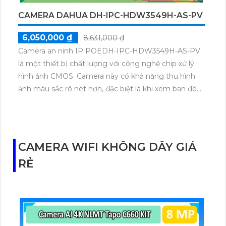
CAMERA DAHUA DH-IPC-HDW3549H-AS-PV
6,050,000 ₫
8,631,000 ₫
Camera an ninh IP POEDH-IPC-HDW3549H-AS-PV
là một thiết bị chất lượng với công nghệ chip xử lý
hình ảnh CMOS. Camera này có khả năng thu hình
ảnh màu sắc rõ nét hơn, đặc biệt là khi xem ban đêm
với chế độ Full Color trong khoảng cách 30m. Nhờ kỹ
thuật IP POE tích hợp, việc cài đặt và sử dụng
camera trở nên dễ dàng. Camera này cho hình ảnh
sắc nét với độ phân giải 5.0 MP và hỗ trợ các công
CAMERA WIFI KHÔNG DÂY GIÁ
nghệ nén video như H.265+/H.265/H.264+/H.264.
RẺ
Điểm đặc biệt của camera này là khả năng giám sát
ban đêm với màu sắc tối ưu, mang lại những hình
ảnh chất lượng dễ nhìn.