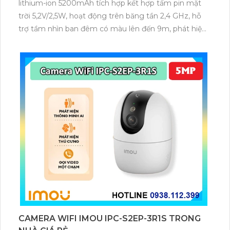
lithium-ion 5200mAh tích hợp kết hợp tấm pin mặt
trời 5,2V/2,5W, hoạt động trên băng tần 2,4 GHz, hỗ
trợ tầm nhìn ban đêm có màu lên đến 9m, phát hiện
chuyển động và con người bằng AI, đồng thời lưu trữ
dữ liệu qua thẻ microSD lên đến 512GB.
CAMERA WIFI IMOU IPC-S2EP-3R1S TRONG