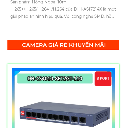
Sản phẩm Hồng Ngoại 10m
H.265+/H.265/H.264+/H.264 của DHI-ASI7214X là một
giải pháp an ninh hiệu quả. Với công nghệ SMD, hỗ
trợ kết nối web và RJ45, sản phẩm này cung cấp
chất lượng hình ảnh rõ nét và ổn định. Hỗ trợ các
chuẩn nén video H.265+/H.265/H.264+/H.264, đảm
CAMERA GIÁ RẺ KHUYẾN MÃI
bảo tính tương thích và giảm dung lượng dữ liệu. Sản
phẩm được trang bị khóa từ, mang đến mức độ bảo
mật cao.