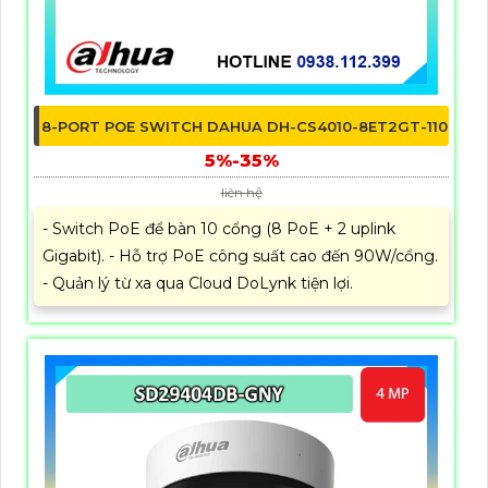
8-PORT POE SWITCH DAHUA DH-CS4010-8ET2GT-110
5%-35%
liên hệ
- Switch PoE để bàn 10 cổng (8 PoE + 2 uplink
Gigabit). - Hỗ trợ PoE công suất cao đến 90W/cổng.
- Quản lý từ xa qua Cloud DoLynk tiện lợi.