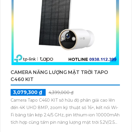
CAMERA NĂNG LƯỢNG MẶT TRỜI TAPO
C460 KIT
3,079,300 ₫
4,399,000 ₫
Camera Tapo C460 KIT sở hữu độ phân giải cao lên
đến 4K UHD 8MP, zoom kỹ thuật số 16×, kết nối Wi-
Fi băng tần kép 2.4/5 GHz, pin lithium-ion 10000mAh
tích hợp cùng tấm pin năng lượng mặt trời 5.2V/2.5W.
Tapo C460 KIT cũng hỗ trợ quan sát ban đêm màu