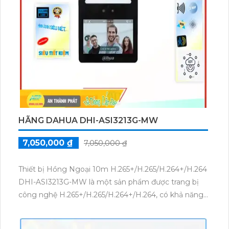
HÃNG DAHUA DHI-ASI3213G-MW
7,050,000 ₫
7,050,000 ₫
Thiết bị Hồng Ngoại 10m H.265+/H.265/H.264+/H.264
DHI-ASI3213G-MW là một sản phẩm được trang bị
công nghệ H.265+/H.265/H.264+/H.264, có khả năng
ghi hình chất lượng cao. Ngoài ra, thiết bị còn tích
hợp công nghệ Hồng Ngoại SMD, giúp tăng cường