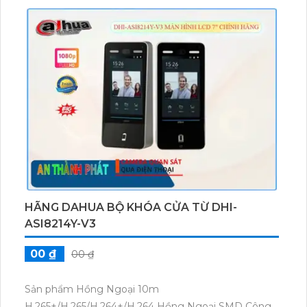
H.265+/H.265/H.264+/H.264, sản phẩm đáp ứng tất cả
các yêu cầu về hiệu suất và lưu trữ. Thiết kế bền bỉ và
độc đáo, sản phẩm này được tích hợp vào bộ khóa
cửa thông minh DHI-ASI1212F một cách hoàn hảo,
tạo ra một hệ thống an ninh toàn diện cho ngôi nhà
hoặc văn phòng của bạn.
HÃNG DAHUA BỘ KHÓA CỬA TỪ DHI-
ASI8214Y-V3
00 ₫
00 ₫
Sản phẩm Hồng Ngoại 10m
H.265+/H.265/H.264+/H.264 Hồng Ngoại SMD Công