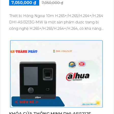
7,050,000 ₫
7,050,000 ₫
Thiết bị Hồng Ngoại 10m H.265+/H.265/H.264+/H.264
DHI-ASI3213G-MW là một sản phẩm được trang bị
công nghệ H.265+/H.265/H.264+/H.264, có khả năng
ghi hình chất lượng cao. Ngoài ra, thiết bị còn tích
hợp công nghệ Hồng Ngoại SMD, giúp tăng cường
khả năng quan sát trong điều kiện ánh sáng yếu. Đây
là một lựa chọn lý tưởng cho việc giám sát và bảo vệ
an ninh.
KHÓA CỬA THÔNG MINH DHI-ASI1212F