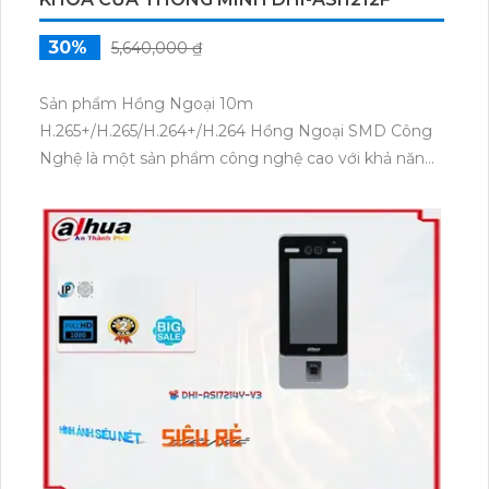
30%
5,640,000 ₫
Sản phẩm Hồng Ngoại 10m
H.265+/H.265/H.264+/H.264 Hồng Ngoại SMD Công
Nghệ là một sản phẩm công nghệ cao với khả năng
ghi hình chất lượng cao. Được trang bị
H.265+/H.265/H.264+/H.264, sản phẩm đáp ứng tất cả
các yêu cầu về hiệu suất và lưu trữ. Thiết kế bền bỉ và
độc đáo, sản phẩm này được tích hợp vào bộ khóa
cửa thông minh DHI-ASI1212F một cách hoàn hảo,
tạo ra một hệ thống an ninh toàn diện cho ngôi nhà
hoặc văn phòng của bạn.