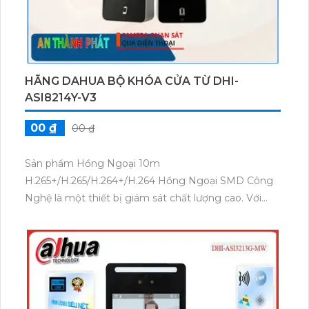
HÃNG DAHUA BỘ KHÓA CỬA TỪ DHI-
ASI8214Y-V3
00 ₫
00 ₫
Sản phẩm Hồng Ngoại 10m
H.265+/H.265/H.264+/H.264 Hồng Ngoại SMD Công
Nghệ là một thiết bị giám sát chất lượng cao. Với
khả năng trang bị H.265+/H.265/H.264+/H.264, sản
phẩm mang đến hình ảnh sắc nét với kích thước tối
ưu. Đặc biệt, sản phẩm còn được tích hợp bộ khóa
cửa từ DHI-ASI8214Y-V3, giúp tăng cường bảo mật
cho tổ chức hoặc hộ gia đình. Sản phẩm thích hợp để
sử dụng trong nhiều môi trường khác nhau và đáp