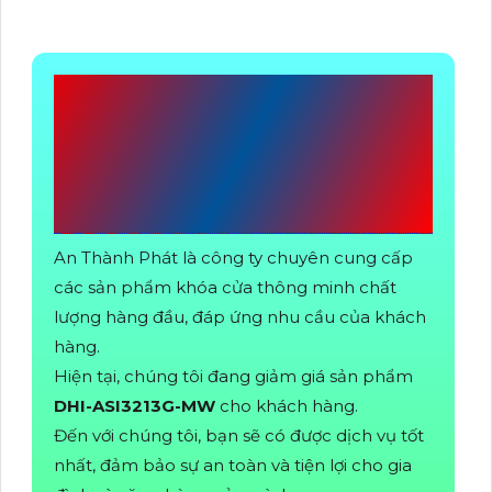
CÔNG TY TNHH TM-
DV AN THÀNH
PHÁT
An Thành Phát là công ty chuyên cung cấp
các sản phẩm khóa cửa thông minh chất
lượng hàng đầu, đáp ứng nhu cầu của khách
hàng.
Hiện tại, chúng tôi đang giảm giá sản phẩm
DHI-ASI3213G-MW
cho khách hàng.
Đến với chúng tôi, bạn sẽ có được dịch vụ tốt
nhất, đảm bảo sự an toàn và tiện lợi cho gia