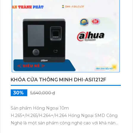
khả năng quan sát trong điều kiện ánh sáng yếu. Đây
là một lựa chọn lý tưởng cho việc giám sát và bảo vệ
an ninh.
KHÓA CỬA THÔNG MINH DHI-ASI1212F
30%
5,640,000 ₫
Sản phẩm Hồng Ngoại 10m
H.265+/H.265/H.264+/H.264 Hồng Ngoại SMD Công
Nghệ là một sản phẩm công nghệ cao với khả năng
ghi hình chất lượng cao. Được trang bị