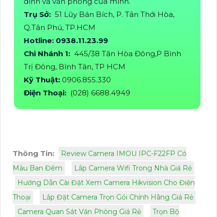
đình và văn phòng của mình.
Trụ Sở:
51 Lũy Bán Bích, P. Tân Thới Hòa,
Q.Tân Phú, TP.HCM
Hotline: 0938.11.23.99
Chi Nhánh 1:
445/38 Tân Hòa Đông,P Bình
Trị Đông, Bình Tân, TP HCM
Kỹ Thuật:
0906.855.330
Điện Thoại:
(028) 6688.4949
Thông Tin:
Review Camera IMOU IPC-F22FP Có
Màu Ban Đêm
Lắp Camera Wifi Trong Nhà Giá Rẻ
Hướng Dẫn Cài Đặt Xem Camera Hikvision Cho Điện
Thoại
Lắp Đặt Camera Trọn Gói Chính Hãng Giá Rẻ
Camera Quan Sát Văn Phòng Giá Rẻ
Trọn Bộ