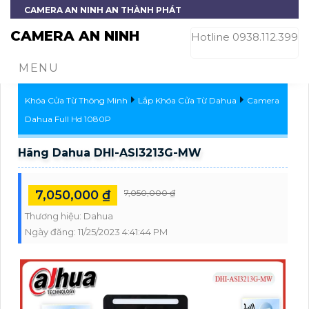
CAMERA AN NINH AN THÀNH PHÁT
CAMERA AN NINH
Hotline 0938.112.399
MENU
Khóa Cửa Từ Thông Minh
Lắp Khóa Cửa Từ Dahua
Camera
Dahua Full Hd 1080P
Hãng Dahua DHI-ASI3213G-MW
7,050,000 ₫
7,050,000 ₫
Thương hiệu:
Dahua
Ngày đăng:
11/25/2023 4:41:44 PM