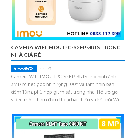
CAMERA WIFI IMOU IPC-S2EP-3R1S TRONG
NHÀ GIÁ RẺ
5%-35%
00 ₫
Camera WiFi IMOU IPC-S2EP-3R1S cho hình ảnh
3MP rõ nét góc nhìn rộng 100° và tầm nhìn ban
đêm 10m, phù hợp giám sát trong nhà. Hỗ trợ gọi
video một chạm đàm thoại hai chiều và kết nối Wi-Fi
ổn định giúp quan sát từ xa. Lưu trữ linh hoạt qua thẻ
microSD tối đa 256GB hoặc lưu đám mây dễ lắp đặt
cho gia đình và văn phòng nhỏ.