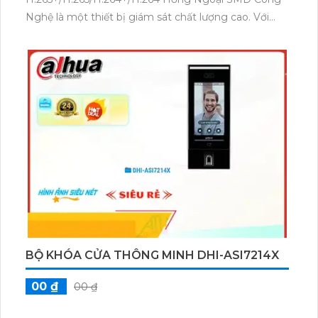
Nghệ là một thiết bị giám sát chất lượng cao. Với
khả năng trang bị H.265+/H.265/H.264+/H.264, sản
phẩm mang đến hình ảnh sắc nét với kích thước tối
ưu. Đặc biệt, sản phẩm còn được tích hợp bộ khóa
cửa từ DHI-ASI8214Y-V3, giúp tăng cường bảo mật
cho tổ chức hoặc hộ gia đình. Sản phẩm thích hợp để
sử dụng trong nhiều môi trường khác nhau và đáp
ứng nhu cầu giám sát hiệu quả.
BỘ KHÓA CỬA THÔNG MINH DHI-ASI7214X
00 ₫
00 ₫