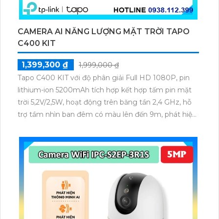
CAMERA AI NĂNG LƯỢNG MẶT TRỜI TAPO
C400 KIT
1,399,300 ₫
1,999,000 ₫
Tapo C400 KIT với độ phân giải Full HD 1080P, pin
lithium-ion 5200mAh tích hợp kết hợp tấm pin mặt
trời 5,2V/2,5W, hoạt động trên băng tần 2,4 GHz, hỗ
trợ tầm nhìn ban đêm có màu lên đến 9m, phát hiện
chuyển động và con người bằng AI, đồng thời lưu trữ
dữ liệu qua thẻ microSD lên đến 512GB.