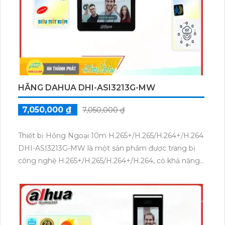
ứng nhu cầu giám sát hiệu quả.
HÃNG DAHUA DHI-ASI3213G-MW
7,050,000 ₫
7,050,000 ₫
Thiết bị Hồng Ngoại 10m H.265+/H.265/H.264+/H.264
DHI-ASI3213G-MW là một sản phẩm được trang bị
công nghệ H.265+/H.265/H.264+/H.264, có khả năng
ghi hình chất lượng cao. Ngoài ra, thiết bị còn tích
hợp công nghệ Hồng Ngoại SMD, giúp tăng cường
khả năng quan sát trong điều kiện ánh sáng yếu. Đây
là một lựa chọn lý tưởng cho việc giám sát và bảo vệ
an ninh.