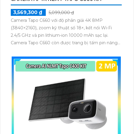
3,569,300 ₫
5,099,000 ₫
Camera Tapo C660 với độ phân giải 4K 8MP
(3840×2160), zoom kỹ thuật số 18×, kết nối Wi-Fi
2.4/5 GHz và pin lithium-ion 10000 mAh sạc lại.
Camera Tapo C660 còn được trang bị tấm pin năng
lượng mặt trời 5.2V 2.5W, tích hợp AI phát hiện người,
thú cưng, phương tiện, lưu trữ thẻ microSD tối đa 512
GB.