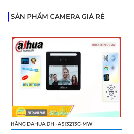
với cảm biến Starlight, tầm nhìn lên đến 15 m.
SẢN PHẨM CAMERA GIÁ RẺ
HÃNG DAHUA DHI-ASI3213G-MW