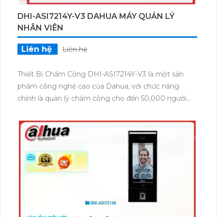
DHI-ASI7214Y-V3 DAHUA MÁY QUẢN LÝ
NHÂN VIÊN
Liên hệ
Liên hệ
Thiết Bị Chấm Công DHI-ASI7214Y-V3 là một sản
phẩm công nghệ cao của Dahua, với chức năng
chính là quản lý chấm công cho đến 50,000 người
dùng. Được thiết kế với nền tảng công nghệ tiên
tiến, sản phẩm này có khả năng đáp ứng đầy đủ nhu
cầu của mọi doanh nghiệp với số lượng nhân viên
lớn. Thiết bị này có tích hợp công nghệ nhận diện
khuôn mặt, giúp đảm bảo tính chính xác và an toàn
trong việc xác thực người dùng. Với khả năng lưu trữ
dữ liệu cao, bạn có thể dễ dàng quản lý và theo dõi
thông tin chấm công của tất cả nhân viên một cách
hiệu quả. DHI-ASI7214Y-V3 còn có khả năng ghi hình