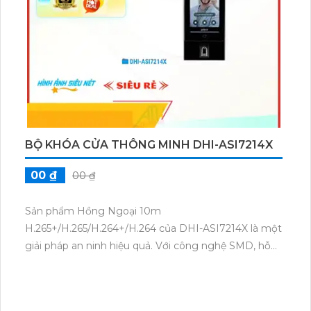
BỘ KHÓA CỬA THÔNG MINH DHI-ASI7214X
00 ₫
00 ₫
Sản phẩm Hồng Ngoại 10m
H.265+/H.265/H.264+/H.264 của DHI-ASI7214X là một
giải pháp an ninh hiệu quả. Với công nghệ SMD, hỗ
trợ kết nối web và RJ45, sản phẩm này cung cấp
chất lượng hình ảnh rõ nét và ổn định. Hỗ trợ các
chuẩn nén video H.265+/H.265/H.264+/H.264, đảm