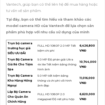
Vantech, giúp bạn có thể liên hệ để mua hàng hoặc
tư vấn về sản phẩm.
Tại đây, bạn có thể tìm hiểu và tham khảo các
model camera HD của Vantech để lựa chọn sản
phẩm phù hợp với nhu cầu sử dụng của mình
Trọn bộ camera
FULL HD 1080P 2.0 MP Tiết
6,426,800
trường học giá
kiệm chi phí
VNĐ
SIÊU ƯU ĐÃI
Trọn Bộ Camera
5.0 MP Độ phân giải Ultra
10,744,000
Giá Rẻ Cho Tiệm
4k lite Tiết kiệm băng thông
VNĐ
Spa
hình ảnh
Trọn Bộ Camera
5.0 MP tiết kiệm băng
11,016,000
Kho Hàng Hồng
thông và chi phí với hình
VNĐ
Ngoại
ảnh đẹp
Lắp Bộ Camera
FULL HD 1080P 2.0
6,620,000
Cho Quán Ăn
megapixel Độ nét phù hợp
VNĐ
Chính Hãng