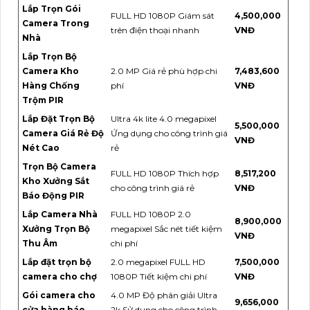
Lắp Trọn Gói
FULL HD 1080P Giám sát
4,500,000
Camera Trong
trên điện thoại nhanh
VNĐ
Nhà
Lắp Trọn Bộ
Camera Kho
2.0 MP Giá rẻ phù hợp chi
7,483,600
Hàng Chống
phí
VNĐ
Trộm PIR
Lắp Đặt Trọn Bộ
Ultra 4k lite 4.0 megapixel
5,500,000
Camera Giá Rẻ Độ
Ứng dụng cho công trình giá
VNĐ
Nét Cao
rẻ
Trọn Bộ Camera
FULL HD 1080P Thích hợp
8,517,200
Kho Xưởng Sắt
cho công trình giá rẻ
VNĐ
Báo Động PIR
Lắp Camera Nhà
FULL HD 1080P 2.0
8,900,000
Xưởng Trọn Bộ
megapixel Sắc nét tiết kiệm
VNĐ
Thu Âm
chi phí
Lắp đặt trọn bộ
2.0 megapixel FULL HD
7,500,000
camera cho chợ
1080P Tiết kiệm chi phí
VNĐ
Gói camera cho
4.0 MP Độ phân giải Ultra
9,656,000
cửa hàng báo
2k Sử dụng cho công trình