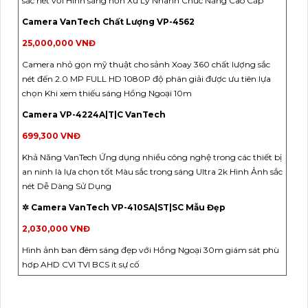
sắc nét với Hình sáng hơn Xử Lý Nhanh Chức Năng Cao Cấp
Camera VanTech Chất Lượng VP-4562
25,000,000 VNĐ
Camera nhỏ gọn mỹ thuật cho sảnh Xoay 360 chất lượng sắc
nét đến 2.0 MP FULL HD 1080P độ phân giải được ưu tiên lựa
chọn Khi xem thiếu sáng Hồng Ngoại 10m
Camera VP-4224A|T|C VanTech
699,300 VNĐ
Khả Năng VanTech Ứng dụng nhiều công nghệ trong các thiết bị
an ninh là lựa chọn tốt Màu sắc trong sáng Ultra 2k Hình Ảnh sắc
nét Dễ Dàng Sử Dụng
✲ Camera VanTech VP-410SA|ST|SC Mẫu Đẹp
2,030,000 VNĐ
Hình ảnh ban đêm sáng đẹp với Hồng Ngoại 30m giám sát phù
hơp AHD CVI TVI BCS ít sự cố