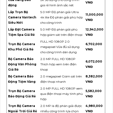
VNĐ
động
giá rẻ hình ảnh sắc nét
Lắp Trọn Bộ
5.0 MP Độ phân giải Ultra
11,000,000
Camera Vantech
4k lite Độ phân giải phù hợp
VNĐ
Siêu Nét
cho công trình
Lắp Đặt Camera
5.0 MP Độ phân giải phù
12,942,000
Tiệm Spa Giá Rẻ
hợp giám sát trên điện thoại
VNĐ
FULL HD 1080P 2.0
Trọn Bộ Camera
6,702,000
megapixel Vừa đủ sử dụng
Khu Phố Giá Rẻ
VNĐ
cho công trình dân dụng
Bộ Camera Báo
2.0 MP FULL HD 1080P
6,072,000
Động Văn Phòng
Thích hợp xem trên điện
VNĐ
Giá Rẻ
thoại
Bộ Camera Báo
2.0 megapixel Giám sát trên
8,382,000
Động Tiệm Vàng
điện thoại nhanh
VNĐ
2.0 MP FULL HD 1080P xem
Trọn Bộ Camera
5,582,000
qua điện thoại máy tính phù
Báo Động Giá Rẻ
VNĐ
hợp
Trọn Bộ Camera
2.0 MP là độ phân giải được
4,980,000
Ngoài Trời Giá Rẻ
nhiều công trình lựa chọn
VNĐ