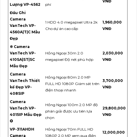
VNĐ
Lượng VP-4562
phí
Đầu Ghi
Camera
1 HDD 4.0 megapixel Ultra 2k
1,960,000
VanTech VP-
Cho dự án cao cấp
VNĐ
4560A|T|C Mẫu
Đẹp
✲ Camera
VanTech VP-
Hồng Ngoại 30m 2.0
2,030,000
410SA|ST|SC
megapixel Độ nét phù hợp
VNĐ
Mẫu Đẹp
Camera
Hồng Ngoại 80m 2.0 MP
VanTech Thiết
3,700,000
FULL HD 1080P Giám sát trên
kế Đẹp VP-
VNĐ
điện thoại nhanh
408SIP
Camera
Hồng Ngoại 100m 2.0 MP độ
VanTech VP-
29,800,000
phân giải được ưu tiên lựa
4015IP Mẫu Đẹp
VNĐ
chọn
✪
VP-311AHDH
Hồng Ngoại 70m FULL HD
12,000,000
Camera
1080P 2.0 MP xem qua điện