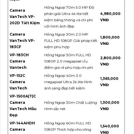
Hồng Ngoại 70m 5.0 MP Độ
Camera
phân giải Ultra 4k lite tiết
4,980,000
VanTech VP-
kiệm băng thông và chi phí
VNĐ
202D Tiết Kiệm
với hình ảnh đẹp
Camera
Hồng Ngoại 30m 2.0 MP
1,800,000
VanTech VP-
FULL HD 1080P Giải pháp tiết
VNĐ
183CF
kiệm phù hợp
VP-183CH
Hồng Ngoại 30m FULL HD
2,800,000
Camera
1080P 2.0 megapixel Ưu
VNĐ
Vantech
điểm giá rẻ phù hợp chi phí
VP-152C
Hồng Ngoại 40m 3.0
1,365,000
Camera
megapixel Ultra 2k lite Hình
VNĐ
VanTech
ảnh sáng đẹp tiết kiệm
VP-1500A|T|C
Camera
Hồng Ngoại 30m Chất Lượng
1,300,000
VanTech Mẫu
Hình sắc nét
VNĐ
Đẹp
VP-144AHDH
Hồng Ngoại 60m FULL HD
1,540,000
Camera
1080P Thích hợp cho công
VNĐ