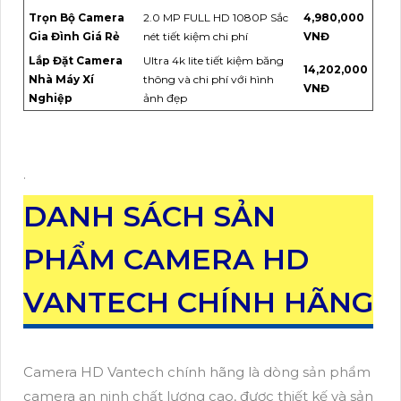
Trọn Bộ Camera
2.0 MP FULL HD 1080P Sắc
4,980,000
Gia Đình Giá Rẻ
nét tiết kiệm chi phí
VNĐ
Lắp Đặt Camera
Ultra 4k lite tiết kiệm băng
14,202,000
Nhà Máy Xí
thông và chi phí với hình
VNĐ
Nghiệp
ảnh đẹp
.
DANH SÁCH SẢN
PHẨM CAMERA HD
VANTECH CHÍNH HÃNG
Camera HD Vantech chính hãng là dòng sản phẩm
camera an ninh chất lượng cao, được thiết kế và sản