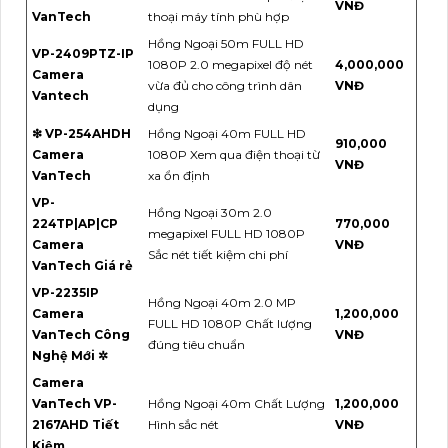
VNĐ
VanTech
thoại máy tính phù hợp
Hồng Ngoại 50m FULL HD
VP-2409PTZ-IP
1080P 2.0 megapixel độ nét
4,000,000
Camera
vừa đủ cho công trình dân
VNĐ
Vantech
dụng
❇ VP-254AHDH
Hồng Ngoại 40m FULL HD
910,000
Camera
1080P Xem qua điện thoại từ
VNĐ
VanTech
xa ổn định
VP-
Hồng Ngoại 30m 2.0
224TP|AP|CP
770,000
megapixel FULL HD 1080P
Camera
VNĐ
Sắc nét tiết kiệm chi phí
VanTech Giá rẻ
VP-2235IP
Hồng Ngoại 40m 2.0 MP
Camera
1,200,000
FULL HD 1080P Chất lượng
VanTech Công
VNĐ
đúng tiêu chuẩn
Nghệ Mới ✲
Camera
VanTech VP-
Hồng Ngoại 40m Chất Lượng
1,200,000
2167AHD Tiết
Hình sắc nét
VNĐ
Kiệm