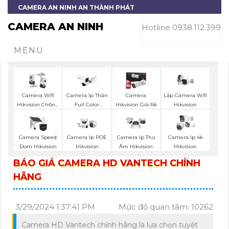
CAMERA AN NINH AN THÀNH PHÁT
CAMERA AN NINH
Hotline 0938.112.399
MENU
Lắp Camera Wifi
Camera Wifi
Camera Ip Thân
Camera
Hikvision
Hikvision Chống
Full Color
Hikvision Giá Rẻ
Trộm
Hikvision
Camera Speed
Camera Ip POE
Camera Ip Thu
Camera Ip 4k
Dom Hikvision
Hikvision
Âm Hikvision
Hikvision
BÁO GIÁ CAMERA HD VANTECH CHÍNH
HÃNG
3/29/2024 1:37:41 PM
Mức độ quan tâm: 10262
Camera HD Vantech chính hãng là lựa chọn tuyệt