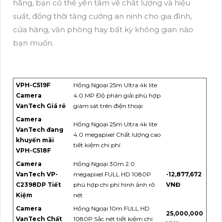
hãng, bạn có thể yên tâm về chất lượng và hiệu
suất, đồng thời tăng cường an ninh cho gia đình,
cửa hàng, văn phòng hay bất kỳ không gian nào
bạn muốn.
VPH-C519F
Hồng Ngoại 25m Ultra 4k lite
Camera
4.0 MP Độ phân giải phù hợp
VanTech Giá rẻ
giám sát trên điện thoại
Camera
Hồng Ngoại 25m Ultra 4k lite
VanTech đang
4.0 megapixel Chất lượng cao
khuyến mãi
tiết kiệm chi phí
VPH-C518F
Camera
Hồng Ngoại 30m 2.0
VanTech VP-
megapixel FULL HD 1080P
-12,877,672
C2398DP Tiết
phù hợp chi phí hình ảnh rõ
VNĐ
Kiệm
nét
Camera
Hồng Ngoại 10m FULL HD
25,000,000
VanTech Chất
1080P Sắc nét tiết kiệm chi