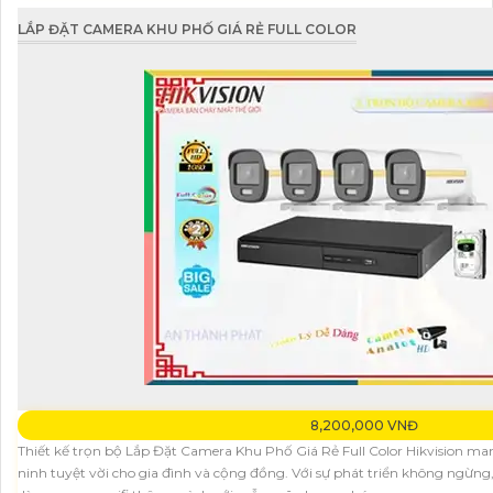
LẮP ĐẶT CAMERA KHU PHỐ GIÁ RẺ FULL COLOR
8,200,000 VNĐ
Thiết kế trọn bộ Lắp Đặt Camera Khu Phố Giá Rẻ Full Color Hikvision m
ninh tuyệt vời cho gia đình và cộng đồng. Với sự phát triển không ngừng,