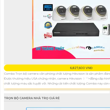
6,827,600 VNĐ
Combo Trọn bộ camera văn phòng chất lượng Hikvision là sản phẩm đán
Được thương hiệu USA chứng nhận, camera Hikvision ♢ ' '>đẳng cấp hình 
chất lượng màu sắc tuyệt vời. Những cải tiến chất lượng Combo này còn 
TRỌN BỘ CAMERA NHÀ TRỌ GIÁ RẺ