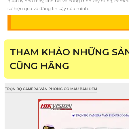
quản lý nhà máy, kho bãi và công trình xây dựng, camer
sự hiệu quả và đáng tin cậy của mình.
THAM KHẢO NHỮNG SẢ
CŨNG HÃNG
TRỌN BỘ CAMERA VĂN PHÒNG CÓ MÀU BAN ĐÊM