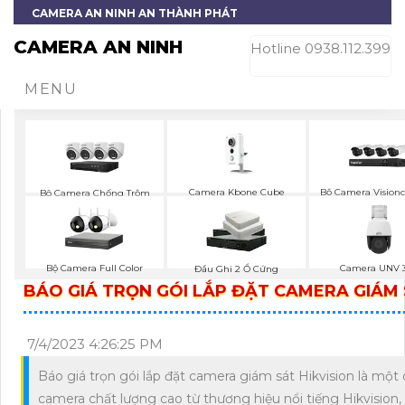
CAMERA AN NINH AN THÀNH PHÁT
CAMERA AN NINH
Hotline 0938.112.399
MENU
Camera Kbone Cube
Bộ Camera Visionc
Bô Camera Chống Trộm
Color
Hikvision
Bộ Camera Full Color
Camera UNV 
Đầu Ghi 2 Ổ Cứng
BÁO GIÁ TRỌN GÓI LẮP ĐẶT CAMERA GIÁM 
7/4/2023 4:26:25 PM
Báo giá trọn gói lắp đặt camera giám sát Hikvision là một
camera chất lượng cao từ thương hiệu nổi tiếng Hikvision,