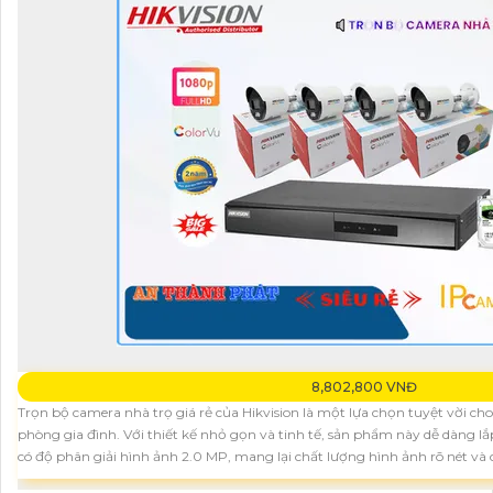
8,802,800 VNĐ
Trọn bộ camera nhà trọ giá rẻ của Hikvision là một lựa chọn tuyệt vời cho
phòng gia đình. Với thiết kế nhỏ gọn và tinh tế, sản phẩm này dễ dàng 
có độ phân giải hình ảnh 2.0 MP, mang lại chất lượng hình ảnh rõ nét và ch