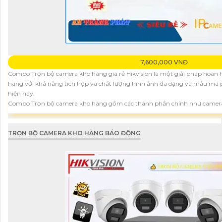
7,600,000 VNĐ
Combo Trọn bộ camera kho hàng giá rẻ Hikvision là một giải pháp hoàn hả
hàng với khả năng tích hợp và chất lượng hình ảnh đa dạng và mẫu mã p
hiện nay.
Combo Trọn bộ camera kho hàng gồm các thành phần chính như camera
TRỌN BỘ CAMERA KHO HÀNG BÁO ĐỘNG