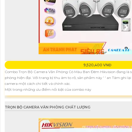
9,520,400 VNĐ
Combo Trọn Bộ Camera Văn Phòng Có Màu Ban Đêm Hikvision đang là sự
phòng hiện đại. Với trang bị thu âm to rõ, sản phẩm này ' ' an Tâm ghi l
camera một cách chi tiết và chính xác.
Một trong những ưu điểm nổi bật của combo này
TRỌN BỘ CAMERA VĂN PHÒNG CHẤT LƯỢNG