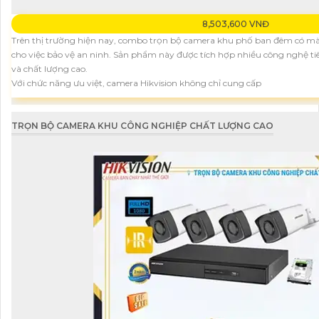
8,503,600 VNĐ
Trên thị trường hiện nay, combo trọn bộ camera khu phố ban đêm có màu
cho việc bảo vệ an ninh. Sản phẩm này được tích hợp nhiều công nghệ tiê
và chất lượng cao.
Với chức năng ưu việt, camera Hikvision không chỉ cung cấp
TRỌN BỘ CAMERA KHU CÔNG NGHIỆP CHẤT LƯỢNG CAO