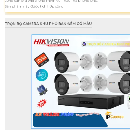
dòng camera wifi thông mình với mẫu mã phong phú.
Sản phẩm này được tích hợp công
TRỌN BỘ CAMERA KHU PHỐ BAN ĐÊM CÓ MÀU