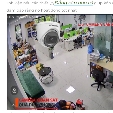
Đẳng cấp hơn cả
linh kiện nếu cần thiết. ⁂
giúp kéo d
đảm bảo rằng nó hoạt động tốt nhất.