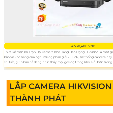
4,530,400 VNĐ
Thiết kế trọn bộ Trọn Bộ Camera Kho Hàng Báo Động Hikvision là một gi
bảo vệ kho hàng của bạn. Với độ phân giải 2.0 MP, hệ thống camera này 
chi tiết, giúp bạn dễ dàng nhìn thấy mọi góc độ trong kho. Nỗi hơn trong
LẮP CAMERA HIKVISION 
THÀNH PHÁT