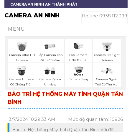
CAMERA AN NINH AN THÀNH PHÁT
CAMERA AN NINH
Hotline 0938.112.399
MENU
Lắp Camera Ban
Lắp Camera
Camera Ultra HD
Camera Starlight
Đêm Có Màu
UNV Full Hd
Uniview
Uniview
UNV
1080P
Camera Uniview
Camera Zoom
Camera Sony
Camera Ngoài
Có Chống Trộm
Uniview
Trời Có Thu Âm
Hik
BẢO TRÌ HỆ THỐNG MÁY TÍNH QUẬN TÂN
BÌNH
3/7/2024 10:29:33 AM
Mức độ quan tâm: 10926
Bảo Trì Hệ Thống Máy Tính Quận Tân Bình Với đội