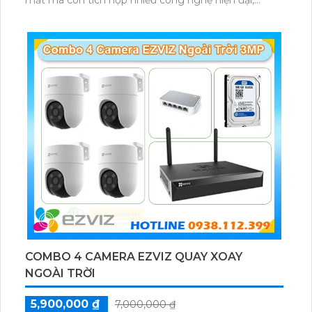
mang đến sự tiện ích và an ninh cao cho ngôi nhà
của bạn
COMBO 4 CAMERA EZVIZ QUAY XOAY
NGOÀI TRỜI
5,900,000 ₫
7,000,000 ₫