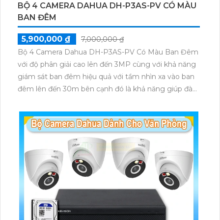
BỘ 4 CAMERA DAHUA DH-P3AS-PV CÓ MÀU
BAN ĐÊM
5,900,000 ₫
7,000,000 ₫
Bộ 4 Camera Dahua DH-P3AS-PV Có Màu Ban Đêm
với độ phân giải cao lên đến 3MP cùng với khả năng
giám sát ban đêm hiệu quả với tầm nhìn xa vào ban
đêm lên đến 30m bên cạnh đó là khả năng giúp đàm
thoại âm thanh 2 chiều và báo động răng de chủ
động khi phát hiện xâm nhập