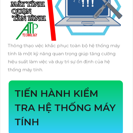
Thông thạo việc khắc phục toàn bộ hệ thống máy
tính là một kỹ năng quan trọng giúp tăng cường
hiệu suất làm việc và duy trì sự ổn định của hệ
thống máy tính.
TIẾN HÀNH KIỂM
TRA HỆ THỐNG MÁY
TÍNH