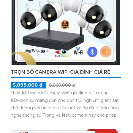
TRỌN BỘ CAMERA WIFI GIA ĐÌNH GIÁ RẺ
5,099,000 ₫
8,860,000 ₫
Thiết kế trọn bộ Camera Wifi gia đình giá rẻ của
KBvision sẽ mang đến cho bạn trải nghiệm giám sát
chất lượng với hình ảnh sắc nét và ổn định. Với công
nghệ thông số Trong và Nét, camera này cho phép
bạn giám sát từ xa cả ngày lẫn đêm với độ phân giải
2