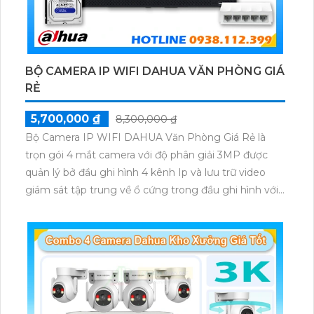
BỘ CAMERA IP WIFI DAHUA VĂN PHÒNG GIÁ
RẺ
5,700,000 ₫
8,300,000 ₫
Bộ Camera IP WIFI DAHUA Văn Phòng Giá Rẻ là
trọn gói 4 mắt camera với độ phân giải 3MP được
quản lý bở đầu ghi hình 4 kênh Ip và lưu trữ video
giám sát tập trung về ổ cứng trong đầu ghi hình với
đầy đủ các chưc năng như AI Phát hiện chuyển
động, đàm thoại âm thanh 2 chiều và giám sát có
màu vào ban đêm