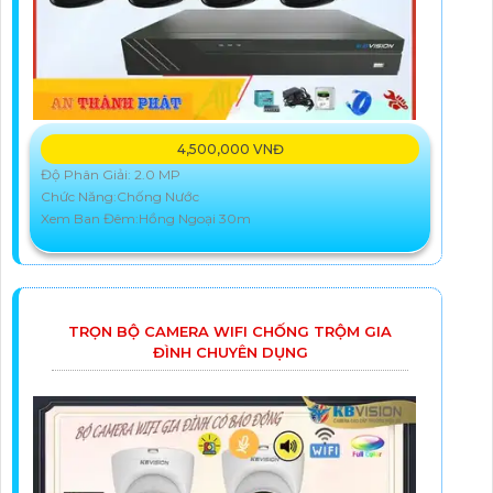
4,500,000 VNĐ
Độ Phân Giải: 2.0 MP
Chức Năng:Chống Nước
Xem Ban Đêm:Hồng Ngoại 30m
TRỌN BỘ CAMERA WIFI CHỐNG TRỘM GIA
ĐÌNH CHUYÊN DỤNG