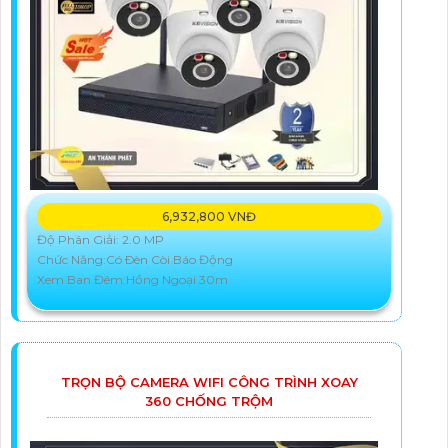
6,932,800 VNĐ
Độ Phân Giải: 2.0 MP
Chức Năng:Có Ðèn Còi Báo Động
Xem Ban Đêm:Hồng Ngoại 30m
TRỌN BỘ CAMERA WIFI CÔNG TRÌNH XOAY
360 CHỐNG TRỘM