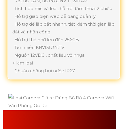
. Kết nối LAN, hỗ trợ ONVIF, wifi AP.
. Tích hợp mic và loa , hỗ trợ đàm thoai 2 chiều
. Hỗ trợ giao diện web dễ dàng quản lý
. Hỗ trợ đế lắp đặt nhanh, tiết kiệm thời gian lắp
đặt và nhân công
. Hỗ trợ thẻ nhớ lên đến 256GB
. Tên miền KBVISION.TV
. Nguồn 12VDC , chất liệu vỏ nhựa
+ kim loại
. Chuẩn chống bụi nước IP67
NHỮNG SẢN PHẨM