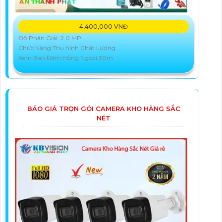
4,400,000 VNĐ
Độ Phân Giải: 2.0 MP
Chức Năng:Thu hình Chất Lượng
Xem Ban Đêm:Hồng Ngoại 30m
BÁO GIÁ TRỌN GÓI CAMERA KHO HÀNG SẮC
NÉT