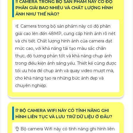
‼️ CAMERA TRONG BỘ SẢN PHẨM NÀY CÓ ĐỘ
PHÂN GIẢI BAO NHIÊU VÀ CHẤT LƯỢNG HÌNH
ẢNH NHƯ THẾ NÀO?
🤙 Camera trong bộ sản phẩm này có độ phân
giải cao lên đến 48MP, cung cấp hình ảnh rõ nét
và chi tiết. Chất lượng hình ảnh của camera đạt
mức cao, với khả năng tái tạo màu sắc chân
thực, độ tương phản tốt và khả năng chụp ảnh
trong điều kiện ánh sáng yếu. Thiết kế cũng được
tối ưu hóa để chụp ảnh và quay video mượt mà,
cho khả năng tạo ra những bức ảnh đẹp và
chuyên nghiệp.
⁉️ BỘ CAMERA WIFI NÀY CÓ TÍNH NĂNG GHI
HÌNH LIÊN TỤC VÀ LƯU TRỮ DỮ LIỆU Ở ĐÂU?
👌 Bộ camera Wifi này có tính năng ghi hình liên