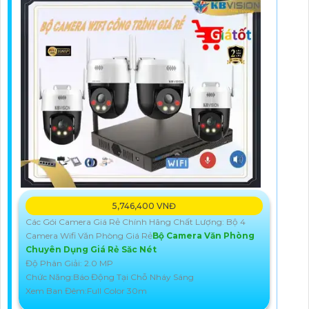
5,746,400 VNĐ
Các Gói Camera Giá Rẻ Chính Hãng Chất Lượng: Bộ 4
Camera Wifi Văn Phòng Giá Rẻ
Bộ Camera Văn Phòng
Chuyên Dụng Giá Rẻ Săc Nét
Độ Phân Giải: 2.0 MP
Chức Năng:Báo Động Tại Chỗ Nháy Sáng
Xem Ban Đêm:Full Color 30m