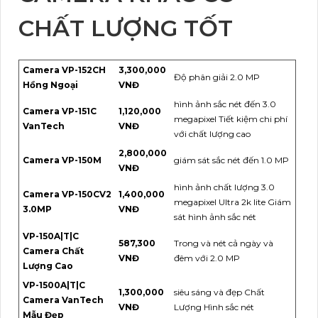
CHẤT LƯỢNG TỐT
Camera VP-152CH
3,300,000
Độ phân giải 2.0 MP
Hồng Ngoại
VNĐ
hình ảnh sắc nét đến 3.0
Camera VP-151C
1,120,000
megapixel Tiết kiệm chi phí
VanTech
VNĐ
với chất lượng cao
2,800,000
Camera VP-150M
giám sát sắc nét đến 1.0 MP
VNĐ
hình ảnh chất lượng 3.0
Camera VP-150CV2
1,400,000
megapixel Ultra 2k lite Giám
3.0MP
VNĐ
sát hình ảnh sắc nét
VP-150A|T|C
587,300
Trong và nét cả ngày và
Camera Chất
VNĐ
đêm với 2.0 MP
Lượng Cao
VP-1500A|T|C
1,300,000
siêu sáng và đẹp Chất
Camera VanTech
VNĐ
Lượng Hình sắc nét
Mẫu Đẹp