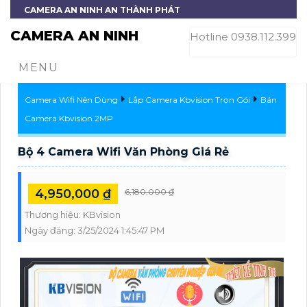
CAMERA AN NINH AN THÀNH PHÁT
CAMERA AN NINH
Hotline 0938.112.399
MENU
Camera Wifi Nên Dùng
Lắp Camera Kbvision Trọn Gói
Bán
Camera Kbvision 2MP
Bộ 4 Camera Wifi Văn Phòng Giá Rẻ
4,950,000 ₫
6,180,000 ₫
Thương hiệu:
KBvision
Ngày đăng:
3/25/2024 1:45:47 PM