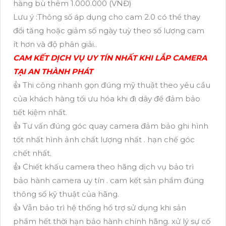
hàng bù thêm 1.000.000 (VNĐ)
Lưu ý :Thông số áp dụng cho cam 2.0 có thể thay
đổi tăng hoặc giảm số ngày tuỳ theo số lượng cam
ít hơn và độ phân giải..
CAM KẾT DỊCH VỤ UY TÍN NHẤT KHI LẮP CAMERA
TẠI AN THÀNH PHÁT
👍 Thi công nhanh gọn đúng mỹ thuật theo yêu cầu
của khách hàng tối ưu hóa khi đi dây để đảm bảo
tiết kiệm nhất.
👍 Tư vấn đúng góc quay camera đảm bảo ghi hình
tốt nhất hình ảnh chất lượng nhất . hạn chế góc
chết nhất.
👍 Chiết khấu camera theo hãng dịch vụ bảo trì
bảo hành camera uy tín . cam kết sản phẩm đúng
thông số kỹ thuật của hãng.
👍 Vẫn bảo trì hệ thống hổ trợ sử dụng khi sản
phẩm hết thời hạn bảo hành chính hãng. xử lý sự cố