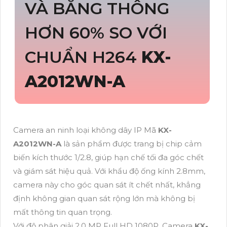
VÀ BẰNG THÔNG
HƠN 60% SO VỚI
CHUẨN H264
KX-
A2012WN-A
Camera an ninh loại không dây IP Mã
KX-
A2012WN-A
là sản phẩm được trang bị chip cảm
biến kích thước 1/2.8, giúp hạn chế tối đa góc chết
và giám sát hiệu quả. Với khẩu độ ống kính 2.8mm,
camera này cho góc quan sát ít chết nhất, khẳng
định không gian quan sát rộng lớn mà không bị
mất thông tin quan trọng.
Với độ phân giải 2.0 MP Full HD 1080P, Camera
KX-