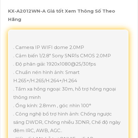
KX-A2012WN-A Giá tốt Xem Thông Số Theo
Hãng
. Camera IP WIFI dome 2.0MP
. Cảm biến 1/2.8" Sony SNR1s CMOS 2.0MP
. Độ phân giải: 1920x1080@25/30fps
. Chuẩn nén hình ảnh: Smart
H.265+/H.265/H.264+/H.264
. Tầm xa hồng ngoại: 30m, hỗ trợ hồng ngoại
thông minh
. Ống kính: 2.8mm , góc nhìn 100°
. Công nghệ bổ trợ hình ảnh: Chống ngược
sáng DWDR, Chống nhiễu 3DNR, Chế độ ngày
đêm IRC, AWB, AGC..