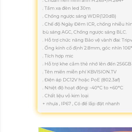
. Chuẩn nén hình ảnh H.265+/H.264+
. Tầm xa đèn led 30m
. Chống ngược sáng WDR(120dB)
. Chế độ Ngày Đêm ICR, chống nhiễu h
bù sáng AGC, Chống ngược sáng BLC.
. Hỗ trợ chức năng Bảo vệ vành đai: Trip
. Ống kính cố định 2.8mm, góc nhìn 106
. Tích hợp mic
. Hỗ trợ khe cắm thẻ nhớ lên đến 256GB
. Tên miền miễn phí KBVISION.TV
. Điện áp DC12V hoặc PoE (802.3af)
. Nhiệt độ hoạt động: -40°C to +60°C
. Chất liệu vỏ kim loại
+ nhựa , IP67 , Có đế lắp đặt nhanh