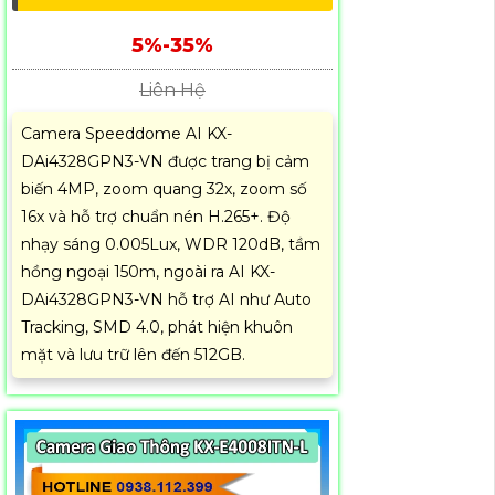
5%-35%
Liên Hệ
Camera Speeddome AI KX-
DAi4328GPN3-VN được trang bị cảm
biến 4MP, zoom quang 32x, zoom số
16x và hỗ trợ chuẩn nén H.265+. Độ
nhạy sáng 0.005Lux, WDR 120dB, tầm
hồng ngoại 150m, ngoài ra AI KX-
DAi4328GPN3-VN hỗ trợ AI như Auto
Tracking, SMD 4.0, phát hiện khuôn
mặt và lưu trữ lên đến 512GB.