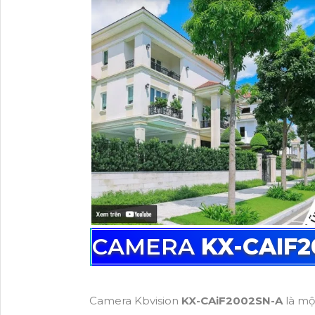
CAMERA
KX-CAIF2
Camera Kbvision
KX-CAiF2002SN-A
là mộ