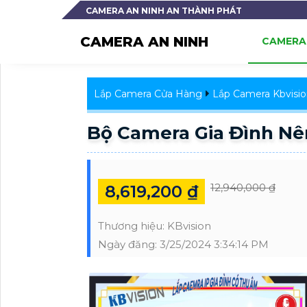
CAMERA AN NINH AN THÀNH PHÁT
CAMERA AN NINH
CAMERA 
Lắp Camera Cửa Hàng
Lắp Camera Kbvisio
Bộ Camera Gia Đình N
12,940,000 ₫
8,619,200 ₫
Thương hiệu:
KBvision
Ngày đăng:
3/25/2024 3:34:14 PM