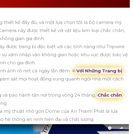
G
CHỨC NĂNG CAO CẤP
 thiết kế đầy đủ, và một lựa chọn tốt là bộ camera mỹ
era này được thiết kế với vật liệu kim loại chắc chắn,
hông gian gia đình.
y được trang bị đặc biệt với các tính năng như Tripwire
về sự xâm nhập vào không gian hoặc khu vực được bảo vệ.
inh cho gia đình.
ình ảnh rõ nét cả ngày lẫn đêm. ❈
Với Những Trang bị
giám sát mọi hoạt động xung quanh ngôi nhà một cách
 và bảo hành tận nơi trong vòng 24 tháng,
Chắc chắn
àng.
a mỹ thuật nhỏ gọn Dome của An Thành Phát là lựa
o hệ thống an ninh hiện đại và chất lượng.