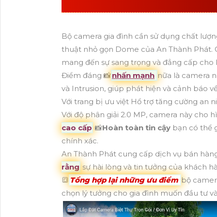
DÙNG CHẤT LƯỢN
Bộ camera gia đình cần sử dụng chất lượng
thuật nhỏ gọn Dome của An Thành Phát. Cam
mang đến sự sang trọng và đẳng cấp cho k
Điểm đáng 📸
nhấn mạnh
nữa là camera nà
và Intrusion, giúp phát hiện và cảnh báo 
Với trang bị ưu việt Hổ trợ tăng cường an n
Với độ phân giải 2.0 MP, camera này cho h
cao cấp
📸
Hoàn toàn tin cậy
bạn có thể 
chính xác.
An Thành Phát cung cấp dịch vụ bán hàng
rằng
sự hài lòng và tin tưởng của khách h
🔳
Tổng hợp lại những ưu điểm
bộ camer
chọn lý tưởng cho gia đình muốn đầu tư và