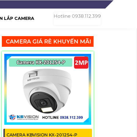
Hotline 0938.112.399
N LẮP CAMERA
CAMERA GIÁ RẺ KHUYẾN MÃI
CAMERA KBVISION KX-2012S4-P