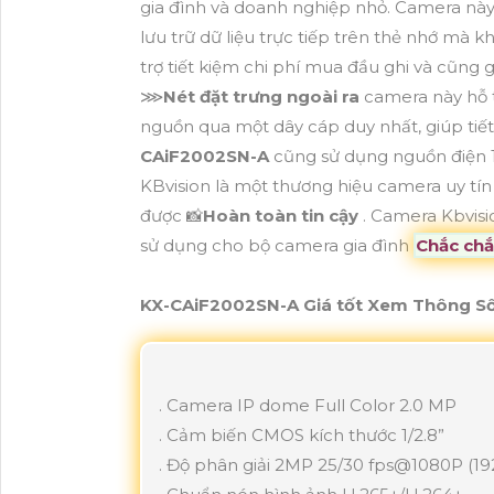
gia đình và doanh nghiệp nhỏ. Camera này
lưu trữ dữ liệu trực tiếp trên thẻ nhớ mà k
trợ tiết kiệm chi phí mua đầu ghi và cũng g
⋙
Nét đặt trưng ngoài ra
camera này hỗ t
nguồn qua một dây cáp duy nhất, giúp tiết
CAiF2002SN-A
cũng sử dụng nguồn điện 12
KBvision là một thương hiệu camera uy tín
được 📸
Hoàn toàn tin cậy
. Camera Kbvis
sử dụng cho bộ camera gia đình
Chắc chắ
KX-CAiF2002SN-A Giá tốt Xem Thông S
. Camera IP dome Full Color 2.0 MP
. Cảm biến CMOS kích thước 1/2.8”
. Độ phân giải 2MP 25/30 fps@1080P (19