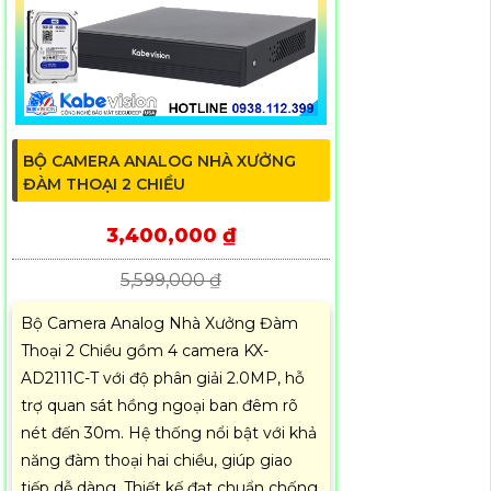
BỘ CAMERA ANALOG NHÀ XƯỞNG
ĐÀM THOẠI 2 CHIỀU
3,400,000 ₫
5,599,000 ₫
Bộ Camera Analog Nhà Xưởng Đàm
Thoại 2 Chiều gồm 4 camera KX-
AD2111C-T với độ phân giải 2.0MP, hỗ
trợ quan sát hồng ngoại ban đêm rõ
nét đến 30m. Hệ thống nổi bật với khả
năng đàm thoại hai chiều, giúp giao
tiếp dễ dàng. Thiết kế đạt chuẩn chống