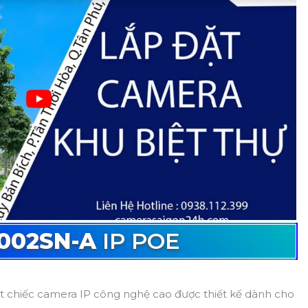
002SN-A
IP POE
t chiếc camera IP công nghệ cao được thiết kế dành cho