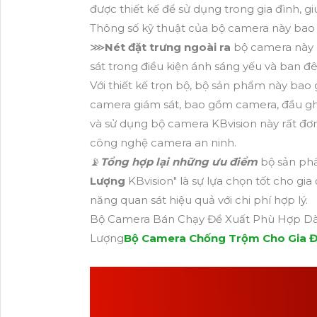
được thiết kế để sử dụng trong gia đình, g
Thông số kỹ thuật của bộ camera này bao 
⋙
Nét đặt trưng ngoài ra
bộ camera này 
sát trong điều kiện ánh sáng yếu và ban
Với thiết kế trọn bộ, bộ sản phẩm này bao g
camera giám sát, bao gồm camera, đầu ghi 
và sử dụng bộ camera KBvision này rất đơn
công nghệ camera an ninh.
📡
Tổng hợp lại những ưu điểm
bộ sản phẩ
Lượng
KBvision" là sự lựa chọn tốt cho gia
năng quan sát hiệu quả với chi phí hợp lý.
Bộ Camera Bán Chạy Đề Xuất Phù Hợp Dà
Lượng
Bộ Camera Chống Trộm Cho Gia Đ
THÔNG TIN
BỘ CAM