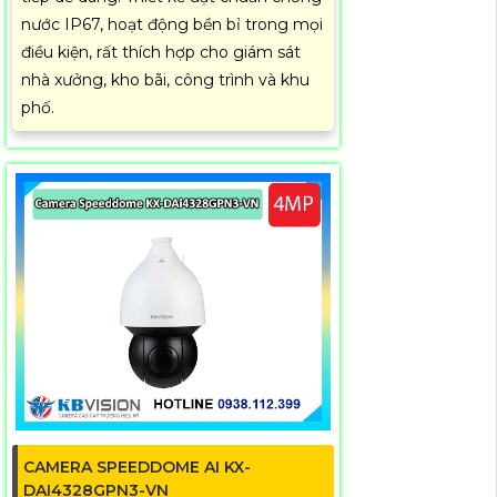
nước IP67, hoạt động bền bỉ trong mọi
điều kiện, rất thích hợp cho giám sát
nhà xưởng, kho bãi, công trình và khu
phố.
CAMERA SPEEDDOME AI KX-
DAI4328GPN3-VN