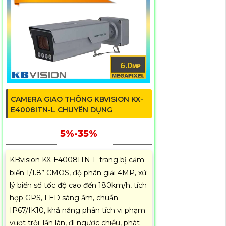
CAMERA GIAO THÔNG KBVISION KX-
E4008ITN-L CHUYÊN DỤNG
5%-35%
KBvision KX-E4008ITN-L trang bị cảm
biến 1/1.8” CMOS, độ phân giải 4MP, xử
lý biển số tốc độ cao đến 180km/h, tích
hợp GPS, LED sáng ấm, chuẩn
IP67/IK10, khả năng phân tích vi phạm
vượt trội: lấn làn, đi ngược chiều, phát