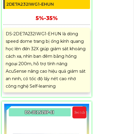
2DE7A232IWG1-EHUN
5%-35%
DS-2DE7A232IWG1-EHUN là dòng
speed dome trang bị ống kính quang
học lên đến 32X giúp giám sát khoảng
cách xa, nhìn ban đêm bằng hồng
ngoại 200m, hỗ trợ tính năng
AcuSense nâng cao hiệu quả giám sát
an ninh, có tốc độ lấy nét cao nhờ
công nghệ Self-learning