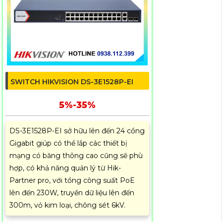
SWITCH HIKVISION DS-3E1528P-EI
5%-35%
DS-3E1528P-EI sở hữu lên đến 24 cổng
Gigabit giúp có thể lắp các thiết bị
mạng có băng thông cao cũng sẽ phù
hợp, có khả năng quản lý từ Hik-
Partner pro, với tổng công suất PoE
lên đến 230W, truyền dữ liệu lên đến
300m, vỏ kim loại, chông sét 6kV.