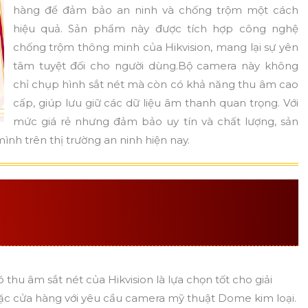
hàng để đảm bảo an ninh và chống trộm một cách
hiệu quả. Sản phẩm này được tích hợp công nghệ
chống trộm thông minh của Hikvision, mang lại sự yên
tâm tuyệt đối cho người dùng.Bộ camera này không
chỉ chụp hình sắt nét mà còn có khả năng thu âm cao
cấp, giúp lưu giữ các dữ liệu âm thanh quan trọng. Với
mức giá rẻ nhưng đảm bảo uy tín và chất lượng, sản
nh trên thị trường an ninh hiện nay.
HÒNG CÔNG TY CÓ THU
A CHỌN HỢP LÝ
 thu âm sắt nét của Hikvision là lựa chọn tốt cho giải
oặc cửa hàng với yêu cầu camera mỹ thuật Dome kim loại.