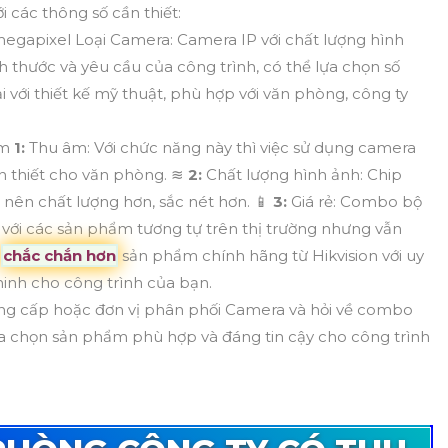
i các thông số cần thiết:
 megapixel Loại Camera: Camera IP với chất lượng hình
h thước và yêu cầu của công trình, có thể lựa chọn số
với thiết kế mỹ thuật, phù hợp với văn phòng, công ty
êm
1:
Thu âm: Với chức năng này thì việc sử dụng camera
ần thiết cho văn phòng. ≋
2:
Chất lượng hình ảnh: Chip
 nên chất lượng hơn, sắc nét hơn. 📱
3:
Giá rẻ: Combo bộ
 với các sản phẩm tương tự trên thị trường nhưng vẫn
:
chắc chắn hơn
sản phẩm chính hãng từ Hikvision với uy
ninh cho công trình của bạn.
ung cấp hoặc đơn vị phân phối Camera và hỏi về combo
ựa chọn sản phẩm phù hợp và đáng tin cậy cho công trình