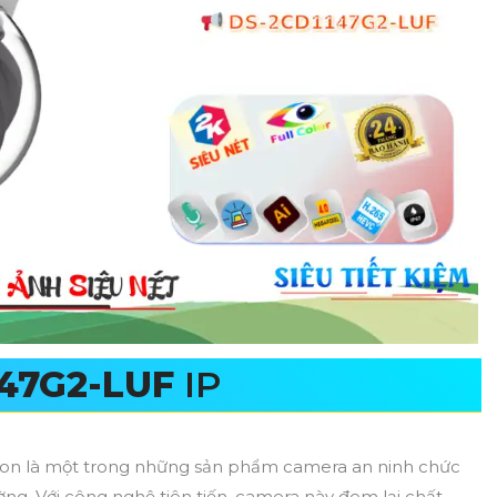
47G2-LUF
IP
ion là một trong những sản phẩm camera an ninh chức
ng. Với công nghệ tiên tiến, camera này đem lại chất