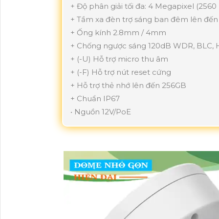
+ Độ phân giải tối đa: 4 Megapixel (2560
+ Tầm xa đèn trợ sáng ban đêm lên đế
+ Ống kính 2.8mm / 4mm
+ Chống ngược sáng 120dB WDR, BLC,
+ (-U) Hỗ trợ micro thu âm
+ (-F) Hỗ trợ nút reset cứng
+ Hỗ trợ thẻ nhớ lên đến 256GB
+ Chuẩn IP67
• Nguồn 12V/PoE