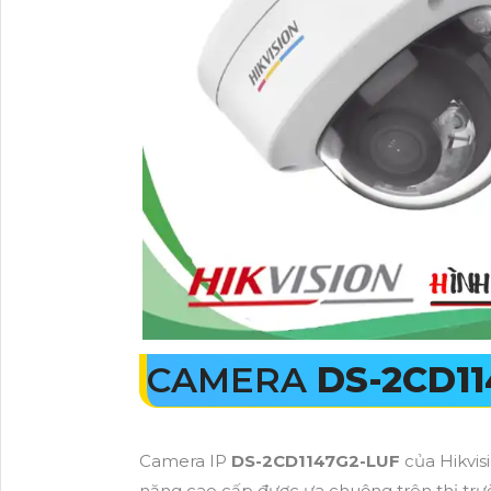
CAMERA
DS-2CD11
Camera IP
DS-2CD1147G2-LUF
của Hikvis
năng cao cấp được ưa chuộng trên thị trườ