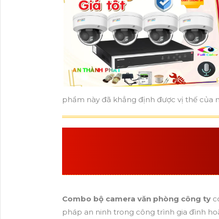
phẩm này đã khẳng định được vị thế của mì
BỘ CAMERA VĂN P
ÂM SẮT NÉT
LÀ LỰ
Combo bộ camera văn phòng công ty
có
pháp an ninh trong công trình gia đình h