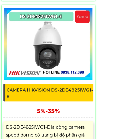
CAMERA HIKVISION DS-2DE4825IWG1-
E
5%-35%
DS-2DE4825IWG1-E là dòng camera
speed dome có trang bị độ phân giải