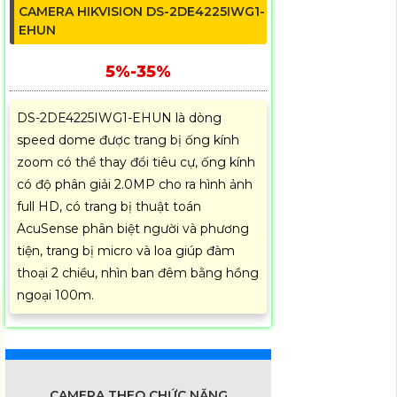
CAMERA HIKVISION DS-2DE4225IWG1-
EHUN
5%-35%
DS-2DE4225IWG1-EHUN là dòng
speed dome được trang bị ống kính
zoom có thể thay đổi tiêu cự, ống kính
có độ phân giải 2.0MP cho ra hình ảnh
full HD, có trang bị thuật toán
AcuSense phân biệt người và phương
tiện, trang bị micro và loa giúp đàm
thoại 2 chiều, nhìn ban đêm bằng hồng
ngoại 100m.
CAMERA THEO CHỨC NĂNG