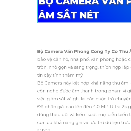
BỘ CAMERA VĂN 
ÂM SẮT NÉT
Bộ Camera Văn Phòng Công Ty Có Thu 
bảo vệ căn hộ, nhà phố, văn phòng hoặc c
tròn, nhỏ gọn và sang trọng, thích hợp l
tin cậy tính thẩm mỹ.
Bộ Camera này kết hợp khả năng thu âm,
còn nghe được âm thanh trong phạm vi giám
việc giám sát và ghi lại các cuộc trò chu
Độ phân giải cao lên đến 4.0 MP Ultra 2k gi
dùng theo dõi và kiểm soát mọi diễn biến
còn có khả năng ghi và lưu trữ dữ liệu trực
lý hơn.