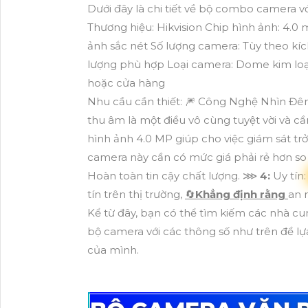
Dưới đây là chi tiết về bộ combo camera vớ
Thương hiệu: Hikvision Chip hình ảnh: 4.0
ảnh sắc nét Số lượng camera: Tùy theo kíc
lượng phù hợp Loại camera: Dome kim loại 
hoặc cửa hàng
Nhu cầu cần thiết: 🎆 Công Nghệ Nhìn Đ
thu âm là một điều vô cùng tuyệt vời và c
hình ảnh 4.0 MP giúp cho việc giám sát trở
camera này cần có mức giá phải rẻ hơn so
Hoàn toàn tin cậy chất lượng. ⋙
4:
Uy tín
tín trên thị trường,
🔄
Khẳng định rằng
an 
Kể từ đây, bạn có thể tìm kiếm các nhà c
bộ camera với các thông số như trên để l
của mình.