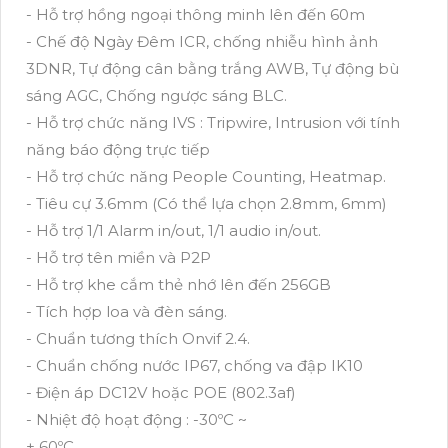
- Hỗ trợ hồng ngoại thông minh lên đến 60m
- Chế độ Ngày Đêm ICR, chống nhiễu hình ảnh
3DNR, Tự động cân bằng trắng AWB, Tự động bù
sáng AGC, Chống ngược sáng BLC.
- Hỗ trợ chức năng IVS : Tripwire, Intrusion với tính
năng báo động trực tiếp
- Hỗ trợ chức năng People Counting, Heatmap.
- Tiêu cự 3.6mm (Có thể lựa chọn 2.8mm, 6mm)
- Hỗ trợ 1/1 Alarm in/out, 1/1 audio in/out.
- Hỗ trợ tên miền và P2P
- Hỗ trợ khe cắm thẻ nhớ lên đến 256GB
- Tích hợp loa và đèn sáng.
- Chuẩn tương thích Onvif 2.4.
- Chuẩn chống nước IP67, chống va đập IK10
- Điện áp DC12V hoặc POE (802.3af)
- Nhiệt độ hoạt động : -30ºC ~
+ 60ºC