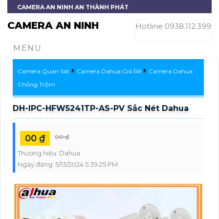
CAMERA AN NINH AN THÀNH PHÁT
CAMERA AN NINH
Hotline 0938.112.399
MENU
Camera Quan Sát
Camera Dahua Giá Rẻ
Camera Dahua
Chống Trộm
DH-IPC-HFW5241TP-AS-PV Sắc Nét Dahua
00 ₫
00 ₫
Thương hiệu:
Dahua
Ngày đăng:
5/13/2024 5:39:25 PM