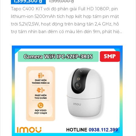
1,399,300 ₫
1,999,000 ₫
Tapo C400 KIT với độ phân giải Full HD 1080P, pin
lithium-ion 5200mAh tích hợp kết hợp tấm pin mặt
trời 5,2V/2,5W, hoạt động trên băng tần 2,4 GHz, hỗ
trợ tầm nhìn ban đêm có màu lên đến 9m, phát hiện
chuyển động và con người bằng AI, đồng thời lưu trữ
dữ liệu qua thẻ microSD lên đến 512GB.