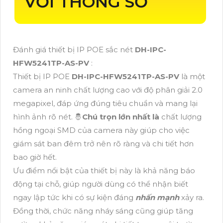
VỚI THÔNG SỐ
Đánh giá thiết bị IP POE sắc nét
DH-IPC-
HFW5241TP-AS-PV
:
Thiết bị IP POE
DH-IPC-HFW5241TP-AS-PV
là một
camera an ninh chất lượng cao với độ phân giải 2.0
megapixel, đáp ứng đúng tiêu chuẩn và mang lại
hình ảnh rõ nét. 🤴
Chú trọn lớn nhất là
chất lượng
hồng ngoại SMD của camera này giúp cho việc
giám sát ban đêm trở nên rõ ràng và chi tiết hơn
bao giờ hết.
Ưu điểm nổi bật của thiết bị này là khả năng báo
động tại chỗ, giúp người dùng có thể nhận biết
ngay lập tức khi có sự kiện đáng
nhấn mạnh
xảy ra.
Đồng thời, chức năng nháy sáng cũng giúp tăng