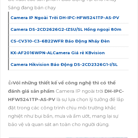
Sáng đang bán chạy
Camera IP Ngoài Trời DH-IPC-HFW5241TP-AS-PV
Camera DS-2CD2626G2-IZSU/SL Hồng ngoại 80m
CS-CV310-C3-6B22WFR Báo Động Nháy Đèn
KX-AF2016WPN-ALCamera Giá rẻ KBvision
Camera Hikvision Báo Động DS-2CD2326G1-I/SL
👍
Vói những thiết kế về công nghệ thì có thể
đánh giá sản phẩm
Camera IP ngoài trời
DH-IPC-
HFW5241TP-AS-PV
là sự lựa chọn lý tưởng để lắp
đặt trong các công trình chịu môi trường khắc
nghiệt như bụi bẩn, mưa và ẩm ướt, mang lại sự
bảo vệ và quan sát an toàn cho người dùng.