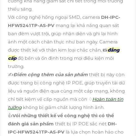
cường khả năng giám sát chi tiết trong môi trường
thiếu sáng.
Với công nghệ hồng ngoại SMD, camera
DH-IPC-
HFW5241TP-AS-PV
mang lại khả năng quan sát
ban đêm vượt trội, giúp nhận diện và ghi lại hình
ảnh một cách chân thực như ban ngày. Camera
được thiết kế với thân kim loại chắc chắn, 📸
đẳng
cấp
độ bền và ổn định trong mọi điều kiện môi
trường.
✍️
Điểm cộng thêm của sản phẩm
thiết bị này còn
được trang bị công nghệ IP POE, giúp truyền tải dữ
liệu và nguồn điện qua cùng một cáp mạng, không
chỉ tiết kiệm về cấp nguồn mà còn ♢
Hoàn toàn tin
tưởng
không bị giảm chất lượng hình ảnh.
👍
Vói những thiết kế về công nghệ thì có thể
đánh giá sản phẩm
thiết bị IP POE sắc nét
DH-
IPC-HFW5241TP-AS-PV
là lựa chọn hoàn hảo cho