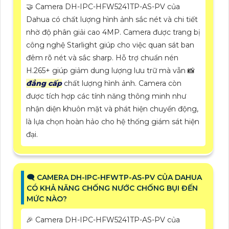
🤝 Camera DH-IPC-HFW5241TP-AS-PV của
Dahua có chất lượng hình ảnh sắc nét và chi tiết
nhờ độ phân giải cao 4MP. Camera được trang bị
công nghệ Starlight giúp cho việc quan sát ban
đêm rõ nét và sắc sharp. Hỗ trợ chuẩn nén
H.265+ giúp giảm dung lượng lưu trữ mà vẫn 📸
đẳng cấp
chất lượng hình ảnh. Camera còn
được tích hợp các tính năng thông minh như
nhận diện khuôn mặt và phát hiện chuyển động,
là lựa chọn hoàn hảo cho hệ thống giám sát hiện
đại.
🗨️ CAMERA DH-IPC-HFWTP-AS-PV CỦA DAHUA
CÓ KHẢ NĂNG CHỐNG NƯỚC CHỐNG BỤI ĐẾN
MỨC NÀO?
️🎉 Camera DH-IPC-HFW5241TP-AS-PV của