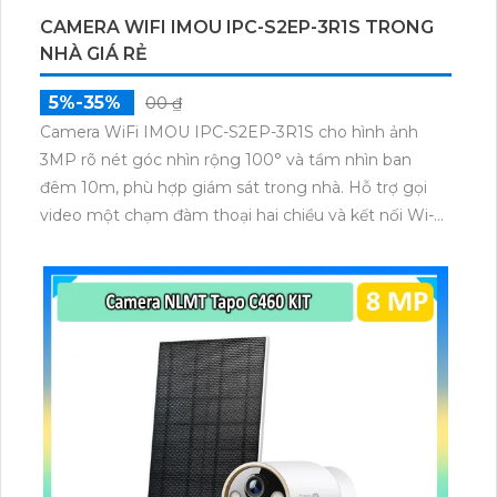
CAMERA WIFI IMOU IPC-S2EP-3R1S TRONG
NHÀ GIÁ RẺ
5%-35%
00 ₫
Camera WiFi IMOU IPC-S2EP-3R1S cho hình ảnh
3MP rõ nét góc nhìn rộng 100° và tầm nhìn ban
đêm 10m, phù hợp giám sát trong nhà. Hỗ trợ gọi
video một chạm đàm thoại hai chiều và kết nối Wi-Fi
ổn định giúp quan sát từ xa. Lưu trữ linh hoạt qua thẻ
microSD tối đa 256GB hoặc lưu đám mây dễ lắp đặt
cho gia đình và văn phòng nhỏ.