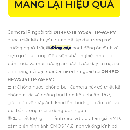
MANG LẠI HIỆU QUẢ
Camera IP ngoài trời
DH-IPC-HFW5241TP-AS-PV
được thiết kế chuyên dụng để lắp đặt trong môi
trường ngoài trời, 📸
đẳng cấp
hoạt động ổn định và
hiệu quả dù trong điều kiện khắc nghiệt như bụi
bẩn, mưa và môi trường ẩm ướt. Dưới đây là một số
tính năng nổi bật của Camera IP ngoài trời
DH-IPC-
HFW5241TP-AS-PV
:
≣
1:
Chống nước, chống bụi: Camera này có thiết kế
chống nước và chống bụi theo tiêu chuẩn IP67,
giúp bảo vệ máy ảnh khỏi tổn thương do ẩm ướt và
bụi bẩn trong môi trường bên ngoài.
🌟
2:
Chất lượng hình ảnh cao: Với độ phân giải 4MP,
cảm biến hình ảnh CMOS 1/1.8 inch và ống kính có