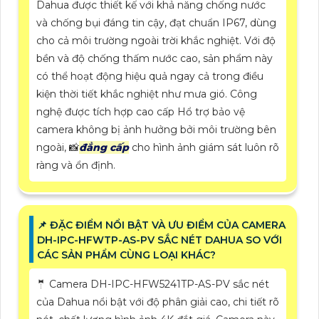
Dahua được thiết kế với khả năng chống nước
và chống bụi đáng tin cậy, đạt chuẩn IP67, dùng
cho cả môi trường ngoài trời khắc nghiệt. Với độ
bền và độ chống thấm nước cao, sản phẩm này
có thể hoạt động hiệu quả ngay cả trong điều
kiện thời tiết khắc nghiệt như mưa gió. Công
nghệ được tích hợp cao cấp Hổ trợ bảo vệ
camera không bị ảnh hưởng bởi môi trường bên
ngoài, 📸
đẳng cấp
cho hình ảnh giám sát luôn rõ
ràng và ổn định.
📌 ĐẶC ĐIỂM NỔI BẬT VÀ ƯU ĐIỂM CỦA CAMERA
DH-IPC-HFWTP-AS-PV SẮC NÉT DAHUA SO VỚI
CÁC SẢN PHẨM CÙNG LOẠI KHÁC?
🤵 Camera DH-IPC-HFW5241TP-AS-PV sắc nét
của Dahua nổi bật với độ phân giải cao, chi tiết rõ