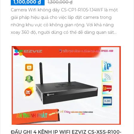
1,100,000 ₫
1,300,000 ₫
Camera Wifi không dây CS-CP1-R105-1J4WF là một
giải pháp hiệu quả cho việc lắp đặt camera trong
những khu vực có không gian rộng. Với khả năng
xoay 360 độ, người dùng có thể dễ dàng quan sát
toàn cảnh mà không cần di chuyển camera. Camera
này được trang bị công nghệ hình ảnh sắc nét với độ
phân giải 4.0 MP, mang lại hình ảnh chất lượng cao
trên nền tảng IP Wifi. Đặc biệt, Camera này được
thiết kế phù hợp cho hệ thống lớn, với khả năng
truyền hình ảnh chất lượng cao. Bên cạnh đó,
camera còn được trang bị công nghệ thu âm và loa,
giúp người dùng có thể giao tiếp thông qua camera
một cách tiện lợi.Với công nghệ thiếu sáng Hồng
Ngoại 10m, camera hiển thị rõ ràng trong điều kiện
ánh sáng yếu ban đêm. Hơn nữa, với công nghệ
Hồng Ngoại Smart IR, camera tối ưu hơn trong khả
năng giám sát ban đêm, mang lại hình ảnh sắc nét
ĐẦU GHI 4 KÊNH IP WIFI EZVIZ CS-X5S-R100-