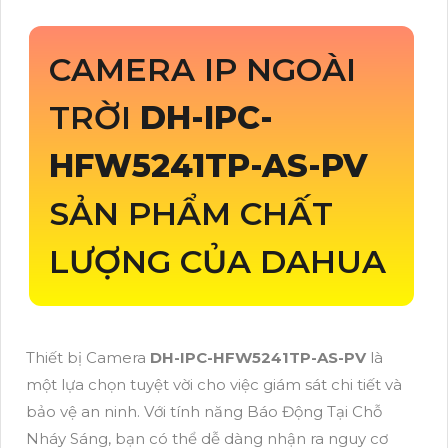
CAMERA IP NGOÀI
TRỜI
DH-IPC-
HFW5241TP-AS-PV
SẢN PHẨM CHẤT
LƯỢNG CỦA DAHUA
Thiết bị Camera
DH-IPC-HFW5241TP-AS-PV
là
một lựa chọn tuyệt vời cho việc giám sát chi tiết và
bảo vệ an ninh. Với tính năng Báo Động Tại Chỗ
Nháy Sáng, bạn có thể dễ dàng nhận ra nguy cơ