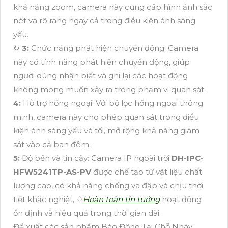
khả năng zoom, camera này cung cấp hình ảnh sắc
nét và rõ ràng ngay cả trong điều kiện ánh sáng
yếu.
↻
3:
Chức năng phát hiện chuyển động: Camera
này có tính năng phát hiện chuyển động, giúp
người dùng nhận biết và ghi lại các hoạt động
không mong muốn xảy ra trong phạm vi quan sát.
4:
Hỗ trợ hồng ngoại: Với bộ lọc hồng ngoại thông
minh, camera này cho phép quan sát trong điều
kiện ánh sáng yếu và tối, mở rộng khả năng giám
sát vào cả ban đêm.
5:
Độ bền và tin cậy: Camera IP ngoài trời
DH-IPC-
HFW5241TP-AS-PV
được chế tạo từ vật liệu chất
lượng cao, có khả năng chống va đập và chịu thời
tiết khắc nghiệt, ♢
Hoàn toàn tin tưởng
hoạt động
ổn định và hiệu quả trong thời gian dài.
Đề xuất các sản phẩm Báo Động Tại Chỗ Nháy