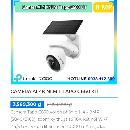
ứng nhu cầu giám sát của các công trình xây dựng.
CAMERA AI 4K NLMT TAPO C660 KIT
3,569,300 ₫
5,099,000 ₫
Camera Tapo C660 với độ phân giải 4K 8MP
(3840×2160), zoom kỹ thuật số 18×, kết nối Wi-Fi
2.4/5 GHz và pin lithium-ion 10000 mAh sạc lại.