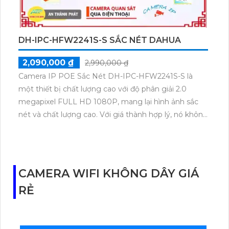
đêm.
DH-IPC-HFW2241S-S SẮC NÉT DAHUA
2,090,000 ₫
2,990,000 ₫
Camera IP POE Sắc Nét DH-IPC-HFW2241S-S là
một thiết bị chất lượng cao với độ phân giải 2.0
megapixel FULL HD 1080P, mang lại hình ảnh sắc
nét và chất lượng cao. Với giá thành hợp lý, nó không
chỉ là một lựa chọn kinh tế mà còn giúp tiết kiệm chi
phí. Camera này được trang bị công nghệ Starlight,
cho phép xem ban đêm với khả năng quan sát hồng
ngoại lên đến 30m. Với thiết kế thân kim loại, nó đảm
CAMERA WIFI KHÔNG DÂY GIÁ
bảo độ bền và chất lượng hình ảnh sắc nét. Camera
RẺ
cũng hỗ trợ công nghệ IP POE, giúp việc nâng cấp
hệ thống camera dễ dàng hơn. Ngoài ra, camera còn
tích hợp khả năng Công Nghệ AI Thông minh, đáp