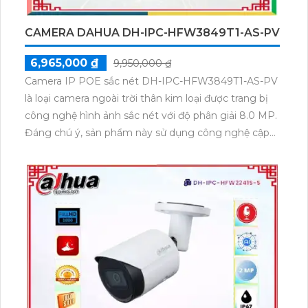
CAMERA DAHUA DH-IPC-HFW3849T1-AS-PV
6,965,000 ₫
9,950,000 ₫
Camera IP POE sắc nét DH-IPC-HFW3849T1-AS-PV
là loại camera ngoài trời thân kim loại được trang bị
công nghệ hình ảnh sắc nét với độ phân giải 8.0 MP.
Đáng chú ý, sản phẩm này sử dụng công nghệ cập
nhật mới nhất là IP POE, giúp kết nối và cấp nguồn
qua một dây cáp duy nhất. Đây là lựa chọn lý tưởng
cho các hệ thống lớn với khả năng tốt nhất.Camera
này cũng được trang bị công nghệ AI báo động
thông minh, hạn chế báo động giả, giúp ngăn chặn
những hiện tượng không mong muốn. Một ưu điểm
khác của sản phẩm là khả năng xem ban đêm full
color trong khoảng cách 30m, giúp giám sát ban
đêm hiệu quả và phù hợp. Chất lượng hình ảnh và
màu sắc cũng đảm bảo tốt mọi lúc, ngay cả vào ban