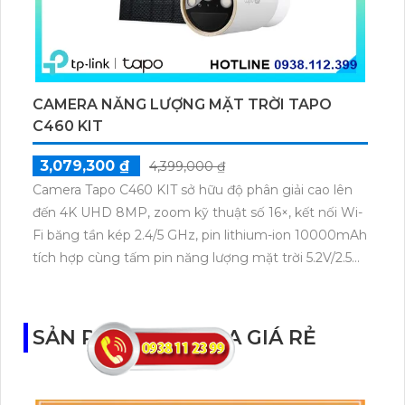
CAMERA NĂNG LƯỢNG MẶT TRỜI TAPO
C460 KIT
3,079,300 ₫
4,399,000 ₫
Camera Tapo C460 KIT sở hữu độ phân giải cao lên
đến 4K UHD 8MP, zoom kỹ thuật số 16×, kết nối Wi-
Fi băng tần kép 2.4/5 GHz, pin lithium-ion 10000mAh
tích hợp cùng tấm pin năng lượng mặt trời 5.2V/2.5W.
Tapo C460 KIT cũng hỗ trợ quan sát ban đêm màu
với cảm biến Starlight, tầm nhìn lên đến 15 m.
SẢN PHẨM CAMERA GIÁ RẺ