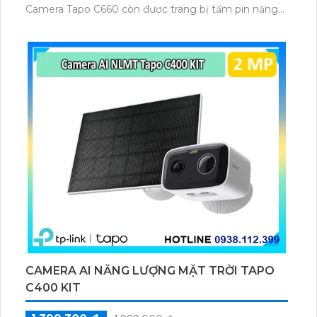
Camera Tapo C660 còn được trang bị tấm pin năng
lượng mặt trời 5.2V 2.5W, tích hợp AI phát hiện người,
thú cưng, phương tiện, lưu trữ thẻ microSD tối đa 512
GB.
CAMERA AI NĂNG LƯỢNG MẶT TRỜI TAPO
C400 KIT