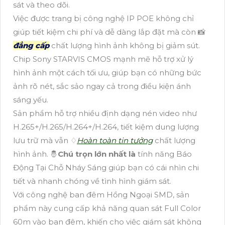
sát và theo dõi.
Việc được trang bị công nghệ IP POE không chỉ
giúp tiết kiệm chi phí và dễ dàng lắp đặt mà còn 📸
đẳng cấp
chất lượng hình ảnh không bị giảm sút.
Chip Sony STARVIS CMOS mạnh mẽ hỗ trợ xử lý
hình ảnh một cách tối ưu, giúp bạn có những bức
ảnh rõ nét, sắc sảo ngay cả trong điều kiện ánh
sáng yếu.
Sản phẩm hỗ trợ nhiều định dạng nén video như
H.265+/H.265/H.264+/H.264, tiết kiệm dung lượng
lưu trữ mà vẫn ♢
Hoàn toàn tin tưởng
chất lượng
hình ảnh. 🤴
Chú trọn lớn nhất là
tính năng Báo
Động Tại Chỗ Nháy Sáng giúp bạn có cái nhìn chi
tiết và nhanh chóng về tình hình giám sát.
Với công nghệ ban đêm Hồng Ngoại SMD, sản
phẩm này cung cấp khả năng quan sát Full Color
60m vào ban đêm, khiến cho việc giám sát không