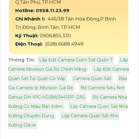
Q.Tân Phú, TP.HCM
Hotline: 0938.11.23.99
Chi Nhánh 1:
445/38 Tân Hòa Đông,P Bình
Trị Đông, Bình Tân, TP HCM
Kỹ Thuật:
0906.855.330
Điện Thoại:
(028) 6688.4949
Thông Tin:
Lắp Đặt Camera Giám Sát Quận 7
Lắp
Camera Kbvision Giá Rẻ Chính Hãng
Lắp Đặt Camera
Quan Sát Tại Quận Gò Vấp
Camera Quan Sát
Báo
Giá Camera Ip Kbvision Giá Rè
Bộ Camera Siêu Nét
Dahua DH-IPC-HDBW3441RP-ZAS
Bộ Camera Nhà
Xưởng Có Màu Ban Đêm
Lắp Camera Quan Sát Nhà
Xưởng Chuyên Dụng
Lắp Camera Quan Sát Kho
Xưởng Giá rẻ