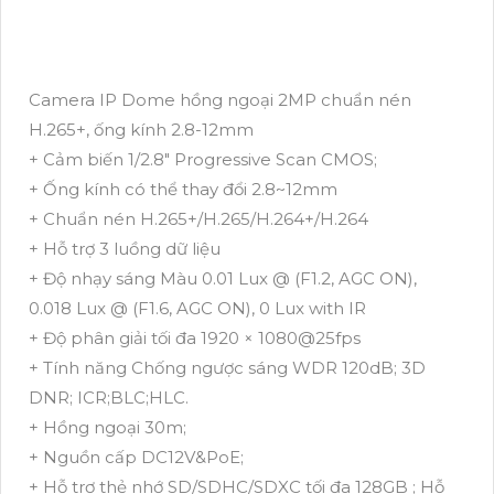
Camera IP Dome hồng ngoại 2MP chuẩn nén
H.265+, ống kính 2.8-12mm
+ Cảm biến 1/2.8" Progressive Scan CMOS;
+ Ống kính có thể thay đổi 2.8~12mm
+ Chuẩn nén H.265+/H.265/H.264+/H.264
+ Hỗ trợ 3 luồng dữ liệu
+ Độ nhạy sáng Màu 0.01 Lux @ (F1.2, AGC ON),
0.018 Lux @ (F1.6, AGC ON), 0 Lux with IR
+ Độ phân giải tối đa 1920 × 1080@25fps
+ Tính năng Chống ngược sáng WDR 120dB; 3D
DNR; ICR;BLC;HLC.
+ Hồng ngoại 30m;
+ Nguồn cấp DC12V&PoE;
+ Hỗ trợ thẻ nhớ SD/SDHC/SDXC tối đa 128GB ; Hỗ