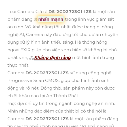
Loại Camera Giá rẻ
DS-2CD2723G1-IZS
là một sản
phẩm đáng ☣️
nhấn mạnh
trong lĩnh vực giám sát
an ninh. Với khả năng tốt nhất được trang bị công
nghệ AI, Camera này đáp ứng tốt cho dự án chuyên
dụng xử lý hình ảnh thiếu sáng. Hệ thống hồng
ngoại EXIR giúp cho việc xem biển số không bị chói
phát sinh, ⁂
Khẳng định rằng
một hình ảnh trung
thực nhất.
Camera
DS-2CD2723G1-IZS
sử dụng công nghệ
Progressive Scan CMOS, giúp cho hình ảnh sinh
động và rõ nét. Đồng thời, sản phẩm này còn được
chiết khấu cao tại An Thành Phát
một địa chỉ uy tín trong ngành công nghệ an ninh.
Nhìn những đặc điểm của thiết bị có thể nói là
Camera
DS-2CD2723G1-IZS
là một sản phẩm đáng
tin cậy với nhiều tính năng ưu việt. Với khả năng xử