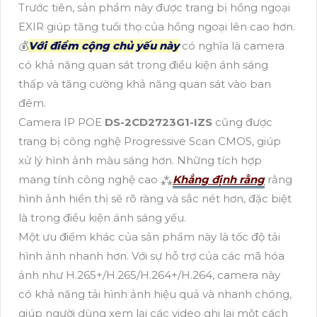
Trước tiên, sản phẩm này được trang bị hồng ngoại
EXIR giúp tăng tuổi thọ của hồng ngoại lên cao hơn.
💰
Với điểm cộng chủ yếu này
có nghĩa là camera
có khả năng quan sát trong điều kiện ánh sáng
thấp và tăng cường khả năng quan sát vào ban
đêm.
Camera IP POE
DS-2CD2723G1-IZS
cũng được
trang bị công nghệ Progressive Scan CMOS, giúp
xử lý hình ảnh màu sáng hơn. Những tích hợp
mang tính công nghệ cao ⁂
Khẳng định rằng
rằng
hình ảnh hiển thị sẽ rõ ràng và sắc nét hơn, đặc biệt
là trong điều kiện ánh sáng yếu.
Một ưu điểm khác của sản phẩm này là tốc độ tải
hình ảnh nhanh hơn. Với sự hỗ trợ của các mã hóa
ảnh như H.265+/H.265/H.264+/H.264, camera này
có khả năng tải hình ảnh hiệu quả và nhanh chóng,
giúp người dùng xem lại các video ghi lại một cách