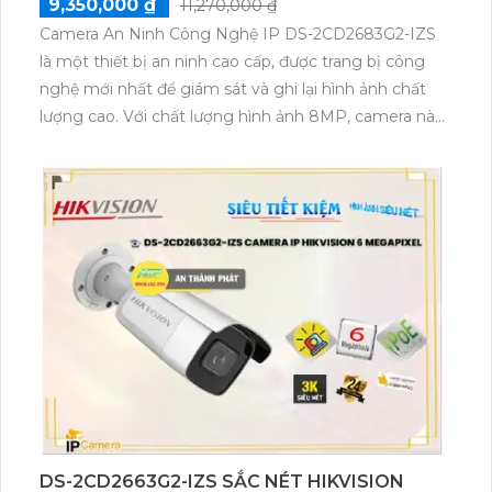
9,350,000 ₫
11,270,000 ₫
Camera An Ninh Công Nghệ IP DS-2CD2683G2-IZS
là một thiết bị an ninh cao cấp, được trang bị công
nghệ mới nhất để giám sát và ghi lại hình ảnh chất
lượng cao. Với chất lượng hình ảnh 8MP, camera này
cho phép bạn quan sát và giám sát không gian với
độ chi tiết sắc nét. Camera có khả năng xoay ngang
và góc rộng, giúp bạn theo dõi được di chuyển của
đối tượng một cách dễ dàng. Hơn nữa, camera còn
có khả năng chống ánh sáng mạnh và chống thấm
nước, giúp nó hoạt động tốt trong mọi điều kiện thời
tiết. Với sự tiện ích và tính năng an ninh vượt trội,
Camera An Ninh Công Nghệ IP DS-2CD2683G2-IZS
là lựa chọn hoàn hảo cho việc bảo vệ ngôi nhà hoặc
cơ sở kinh doanh của bạn.
DS-2CD2663G2-IZS SẮC NÉT HIKVISION