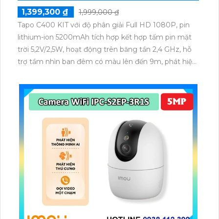
1,399,300 ₫
1,999,000 ₫
Tapo C400 KIT với độ phân giải Full HD 1080P, pin
lithium-ion 5200mAh tích hợp kết hợp tấm pin mặt
trời 5,2V/2,5W, hoạt động trên băng tần 2,4 GHz, hỗ
trợ tầm nhìn ban đêm có màu lên đến 9m, phát hiện
chuyển động và con người bằng AI, đồng thời lưu trữ
dữ liệu qua thẻ microSD lên đến 512GB.