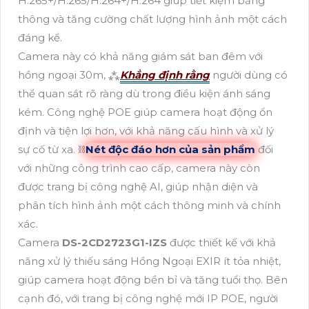
H.265+/H.265/H.264+/H.264 giúp tiết kiệm băng
thông và tăng cường chất lượng hình ảnh một cách
đáng kể.
Camera này có khả năng giám sát ban đêm với
hồng ngoại 30m, ⁂
Khẳng định rằng
người dùng có
thể quan sát rõ ràng dù trong điều kiện ánh sáng
kém. Công nghệ POE giúp camera hoạt động ổn
định và tiện lợi hơn, với khả năng cấu hình và xử lý
sự cố từ xa. ⛓
Nét độc đáo hơn của sản phẩm
đối
với những công trình cao cấp, camera này còn
được trang bị công nghệ AI, giúp nhận diện và
phân tích hình ảnh một cách thông minh và chính
xác.
Camera
DS-2CD2723G1-IZS
được thiết kế với khả
năng xử lý thiếu sáng Hồng Ngoại EXIR ít tỏa nhiệt,
giúp camera hoạt động bền bỉ và tăng tuổi thọ. Bên
cạnh đó, với trang bị công nghệ mới IP POE, người