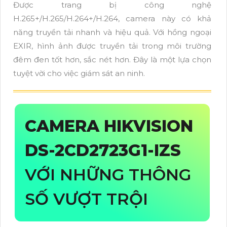
Được trang bị công nghệ
H.265+/H.265/H.264+/H.264, camera này có khả
năng truyền tải nhanh và hiệu quả. Với hồng ngoại
EXIR, hình ảnh được truyền tải trong môi trường
đêm đen tốt hơn, sắc nét hơn. Đây là một lựa chọn
tuyệt vời cho việc giám sát an ninh.
CAMERA HIKVISION
DS-2CD2723G1-IZS
VỚI NHỮNG THÔNG
SỐ VƯỢT TRỘI