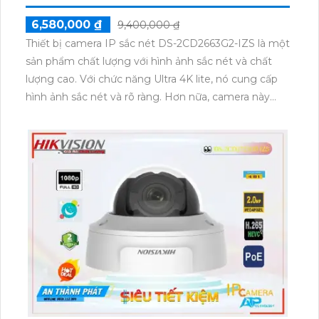
6,580,000 ₫
9,400,000 ₫
Thiết bị camera IP sắc nét DS-2CD2663G2-IZS là một
sản phẩm chất lượng với hình ảnh sắc nét và chất
lượng cao. Với chức năng Ultra 4K lite, nó cung cấp
hình ảnh sắc nét và rõ ràng. Hơn nữa, camera này
được trang bị công nghệ Hồng Ngoại Smart IR, cho
phép nhìn rõ hình ảnh ban đêm với tầm nhìn Hồng
Ngoại lên đến 60m. Với thiết kế thân kim loại chắc
chắn, nó rất phù hợp để sử dụng trong các công
trình. Camera này cũng hỗ trợ công nghệ IP, dễ
dàng nâng cấp và tích hợp vào hệ thống camera
hiện có. Ngoài ra, nó còn tích hợp khả năng Công
Nghệ AI Báo động thông minh, giúp hạn chế báo
động giả. Overall, DS-2CD2663G2-IZS là một sự lựa
chọn tuyệt vời cho hệ thống giám sát an ninh của
bạn.