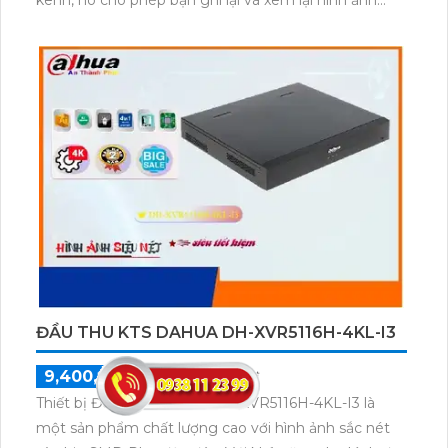
chất lượng cao. Bên cạnh đó, thiết bị còn được trang
bị công nghệ AHD, CVI, TVI, BCS để tương thích với
nhiều loại camera khác nhau. Hơn nữa, hệ thống này
ổn định và có khả năng tích hợp công nghệ AI báo
động thông minh, giúp hạn chế báo động giả. Bạn
cũng có thể thêm 4 camera IP hỗ trợ các chuẩn nén
video H.265+/H.265/H.264+/H.264, giúp tiết kiệm
dung lượng lưu trữ. Với sự kết hợp của các tính năng
nổi bật này, thiết bị ghi hình HD DH-XVR5104HS-
4KL-I3 là một lựa chọn lý tưởng cho việc nâng cấp hệ
thống giám sát.
ĐẦU THU KTS DAHUA DH-XVR5116H-4KL-I3
9,400,000 ₫
13,440,000 ₫
Thiết bị Đầu thu KTS HD DH-XVR5116H-4KL-I3 là
một sản phẩm chất lượng cao với hình ảnh sắc nét