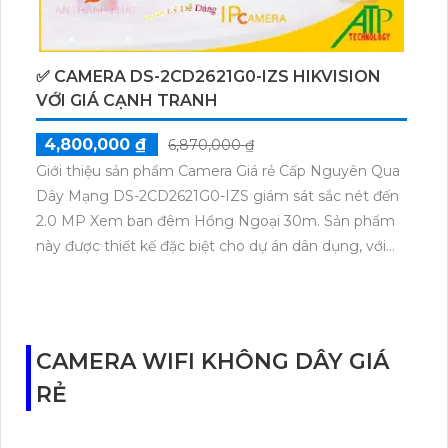
✅ CAMERA DS-2CD2621G0-IZS HIKVISION
VỚI GIÁ CẠNH TRANH
4,800,000 ₫
6,870,000 ₫
Giới thiệu sản phẩm Camera Giá rẻ Cấp Nguyên Qua
Dây Mạng DS-2CD2621G0-IZS giám sát sắc nét đến
2.0 MP Xem ban đêm Hồng Ngoại 30m. Sản phẩm
này được thiết kế đặc biệt cho dự án dân dụng, với
ứng dụng công nghệ tiên tiến IP POE giúp kết nối
dễ dàng qua dây mạng. Camera có hình ảnh sắc nét
và đèn hồng ngoại SMD cho phép quan sát trong
điều kiện thiếu sáng. Với thiết kế thân kim loại, sản
CAMERA WIFI KHÔNG DÂY GIÁ
phẩm này phù hợp lắp đặt trong nhà xưởng. Đặc
RẺ
biệt, camera này tích hợp công nghệ AI, giúp giám
sát công trình hiệu quả hơn.