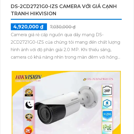
DS-2CD2721G0-IZS CAMERA VỚI GIÁ CẠNH
TRANH HIKVISION
4,920,000 ₫
7,030,000 ₫
Camera giá rẻ cấp nguồn qua dây mạng DS-
2CD2721G0-IZS của chúng tôi mang đến chất lượng
hình ảnh với độ phân giải 2.0 MP. Khi thiếu sáng,
camera có khả năng nhìn trong màn đêm với hồng
ngoại có tầm nhìn lên đến 30m. Sản phẩm này thích
hợp cho các dự án dân dụng. Camera sử dụng công
nghệ IP POE giúp xử lý hình ảnh với độ sáng đẹp.
Công nghệ hồng ngoại SMD giúp tái tạo hình ảnh rõ
nét trong điều kiện ánh sáng kém. Camera dome
kim loại này có thiết kế thu hút với khả năng thu âm
to và rõ ràng.