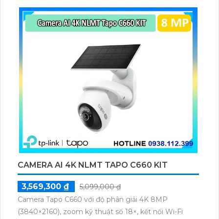
CAMERA AI 4K NLMT TAPO C660 KIT
3,569,300 ₫
5,099,000 ₫
Camera Tapo C660 với độ phân giải 4K 8MP
(3840×2160), zoom kỹ thuật số 18×, kết nối Wi-Fi