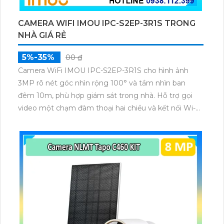
CAMERA WIFI IMOU IPC-S2EP-3R1S TRONG
NHÀ GIÁ RẺ
5%-35%
00 ₫
Camera WiFi IMOU IPC-S2EP-3R1S cho hình ảnh
3MP rõ nét góc nhìn rộng 100° và tầm nhìn ban
đêm 10m, phù hợp giám sát trong nhà. Hỗ trợ gọi
video một chạm đàm thoại hai chiều và kết nối Wi-Fi
ổn định giúp quan sát từ xa. Lưu trữ linh hoạt qua thẻ
microSD tối đa 256GB hoặc lưu đám mây dễ lắp đặt
cho gia đình và văn phòng nhỏ.