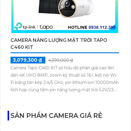
CAMERA NĂNG LƯỢNG MẶT TRỜI TAPO
C460 KIT
3,079,300 ₫
4,399,000 ₫
Camera Tapo C460 KIT sở hữu độ phân giải cao lên
đến 4K UHD 8MP, zoom kỹ thuật số 16×, kết nối Wi-
Fi băng tần kép 2.4/5 GHz, pin lithium-ion 10000mAh
tích hợp cùng tấm pin năng lượng mặt trời 5.2V/2.5W.
Tapo C460 KIT cũng hỗ trợ quan sát ban đêm màu
với cảm biến Starlight, tầm nhìn lên đến 15 m.
SẢN PHẨM CAMERA GIÁ RẺ