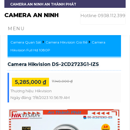
CAMERA AN NINH AN THÀNH PHÁT
CAMERA AN NINH
Hotline 0938.112.399
MENU
Camera Quan Sát
Camera Hikvision Giá Rẻ
Camera
Hikvision Full Hd 1080P
Camera Hikvision DS-2CD2723G1-IZS
5,285,000 ₫
7,140,000 ₫
Thương hiệu:
Hikvision
Ngày đăng:
7/8/2023 10:56:19 AM