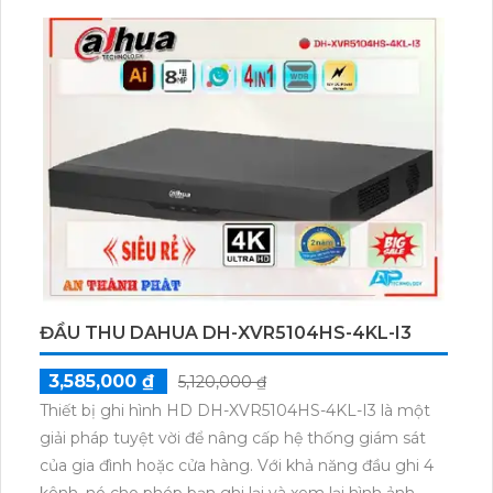
ĐẦU THU DAHUA DH-XVR5104HS-4KL-I3
3,585,000 ₫
5,120,000 ₫
Thiết bị ghi hình HD DH-XVR5104HS-4KL-I3 là một
giải pháp tuyệt vời để nâng cấp hệ thống giám sát
của gia đình hoặc cửa hàng. Với khả năng đầu ghi 4
kênh, nó cho phép bạn ghi lại và xem lại hình ảnh