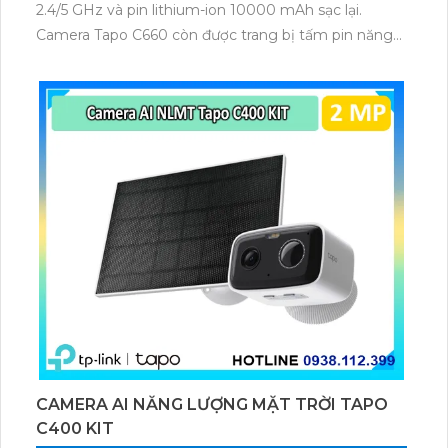
2.4/5 GHz và pin lithium-ion 10000 mAh sạc lại.
Camera Tapo C660 còn được trang bị tấm pin năng
lượng mặt trời 5.2V 2.5W, tích hợp AI phát hiện người,
thú cưng, phương tiện, lưu trữ thẻ microSD tối đa 512
GB.
CAMERA AI NĂNG LƯỢNG MẶT TRỜI TAPO
C400 KIT