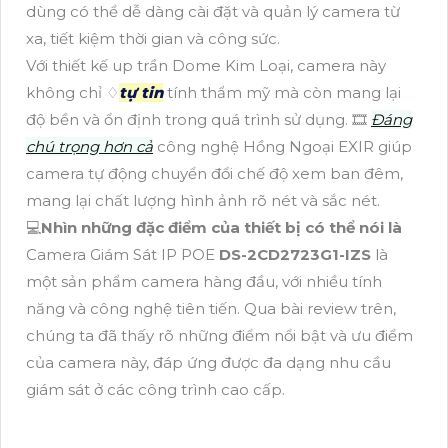
dùng có thể dễ dàng cài đặt và quản lý camera từ
xa, tiết kiệm thời gian và công sức.
Với thiết kế up trần Dome Kim Loại, camera này
không chỉ ♢
tự tin
tính thẩm mỹ mà còn mang lại
độ bền và ổn định trong quá trình sử dụng. 🎞
Đáng
chú trọng hơn cả
công nghệ Hồng Ngoại EXIR giúp
camera tự động chuyển đổi chế độ xem ban đêm,
mang lại chất lượng hình ảnh rõ nét và sắc nét.
💻
Nhìn những đặc điểm của thiết bị có thể nói là
Camera Giám Sát IP POE
DS-2CD2723G1-IZS
là
một sản phẩm camera hàng đầu, với nhiều tính
năng và công nghệ tiên tiến. Qua bài review trên,
chúng ta đã thấy rõ những điểm nổi bật và ưu điểm
của camera này, đáp ứng được đa dạng nhu cầu
giám sát ở các công trình cao cấp.