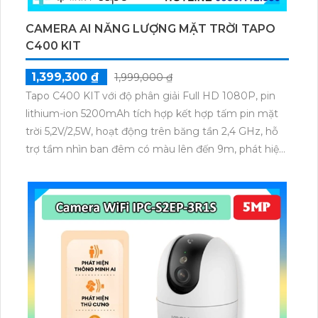
CAMERA AI NĂNG LƯỢNG MẶT TRỜI TAPO
C400 KIT
1,399,300 ₫
1,999,000 ₫
Tapo C400 KIT với độ phân giải Full HD 1080P, pin
lithium-ion 5200mAh tích hợp kết hợp tấm pin mặt
trời 5,2V/2,5W, hoạt động trên băng tần 2,4 GHz, hỗ
trợ tầm nhìn ban đêm có màu lên đến 9m, phát hiện
chuyển động và con người bằng AI, đồng thời lưu trữ
dữ liệu qua thẻ microSD lên đến 512GB.