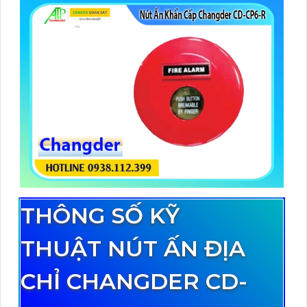
THÔNG SỐ KỸ
THUẬT NÚT ẤN ĐỊA
CHỈ CHANGDER CD-