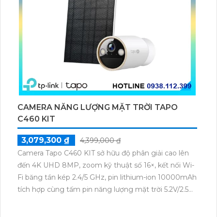
CAMERA NĂNG LƯỢNG MẶT TRỜI TAPO
C460 KIT
3,079,300 ₫
4,399,000 ₫
Camera Tapo C460 KIT sở hữu độ phân giải cao lên
đến 4K UHD 8MP, zoom kỹ thuật số 16×, kết nối Wi-
Fi băng tần kép 2.4/5 GHz, pin lithium-ion 10000mAh
tích hợp cùng tấm pin năng lượng mặt trời 5.2V/2.5W.
Tapo C460 KIT cũng hỗ trợ quan sát ban đêm màu
với cảm biến Starlight, tầm nhìn lên đến 15 m.