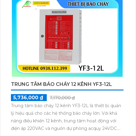
trong công việc.
TRUNG TÂM BÁO CHÁY 12 KÊNH YF3-12L
5,736,000 ₫
7,170,000 ₫
Trung tâm báo cháy 12 kênh YF3-12L là thiết bị quản
lý hiệu quả cho các hệ thống báo cháy lớn. Với khả
năng điều khiển 12 kênh, trung tâm hoạt động với
điện áp 220VAC và nguồn dự phòng acquy 24VDC.
Thiết bị hỗ trợ tính năng cô lập zone, kết nối với hiển