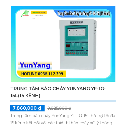
thị phụ, giúp giám sát và xử lý sự cố nhanh chóng.
TRUNG TÂM BÁO CHÁY YUNYANG YF-1G-
15L(15 KÊNH)
7,860,000 ₫
9,825,000 ₫
Trung tâm báo cháy YunYang YF-1G-15L hỗ trợ tối đa
15 kênh kết nối với các thiết bị báo cháy xử lý thông