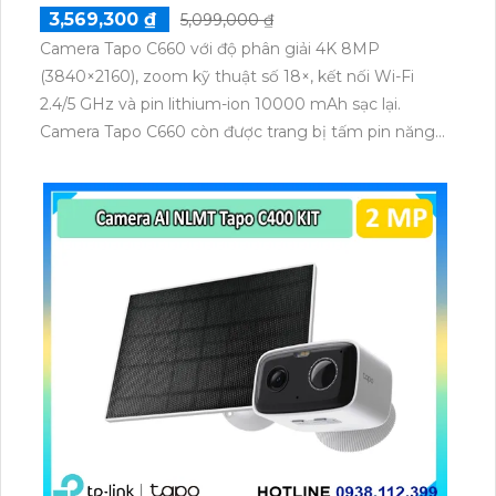
3,569,300 ₫
5,099,000 ₫
Camera Tapo C660 với độ phân giải 4K 8MP
(3840×2160), zoom kỹ thuật số 18×, kết nối Wi-Fi
2.4/5 GHz và pin lithium-ion 10000 mAh sạc lại.
Camera Tapo C660 còn được trang bị tấm pin năng
lượng mặt trời 5.2V 2.5W, tích hợp AI phát hiện người,
thú cưng, phương tiện, lưu trữ thẻ microSD tối đa 512
GB.