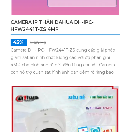
CAMERA IP THÂN DAHUA DH-IPC-
HFW2441T-ZS 4MP
45%
Liên Hệ
Camera DH-IPC-HFW2441T-ZS cung cấp giải pháp
giám sát an ninh chất lượng cao với độ phân giải
4MP cho hình ảnh rõ nét đến từng chi tiết. Camera
còn hỗ trợ quan sát hình ảnh ban đêm rõ ràng bao
quát với hồng ngoại 60m, trang bị tính năng phát
hiện thông minh như phát hiện con người và phương
tiện.