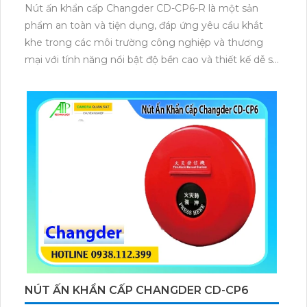
Nút ấn khẩn cấp Changder CD-CP6-R là một sản
phẩm an toàn và tiện dụng, đáp ứng yêu cầu khắt
khe trong các môi trường công nghiệp và thương
mại với tính năng nổi bật độ bền cao và thiết kế dễ sử
dụng giúp đảm bảo an toàn cho người lao động và
thiết bị trong những tình huống khẩn cấp.
NÚT ẤN KHẨN CẤP CHANGDER CD-CP6