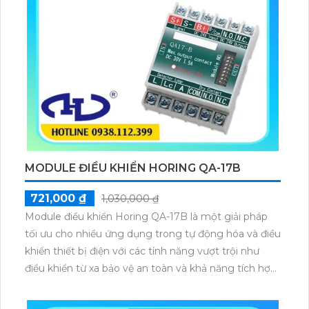
toàn tối đa cho con người và tài sản.
MODULE ĐIỀU KHIỂN HORING QA-17B
721,000 ₫
1,030,000 ₫
Module điều khiển Horing QA-17B là một giải pháp
tối ưu cho nhiều ứng dụng trong tự động hóa và điều
khiển thiết bị điện với các tính năng vượt trội như
điều khiển từ xa bảo vệ an toàn và khả năng tích hợp
linh hoạt nó giúp các doanh nghiệp và cá nhân tiết
kiệm chi phí nâng cao hiệu suất và độ chính xác