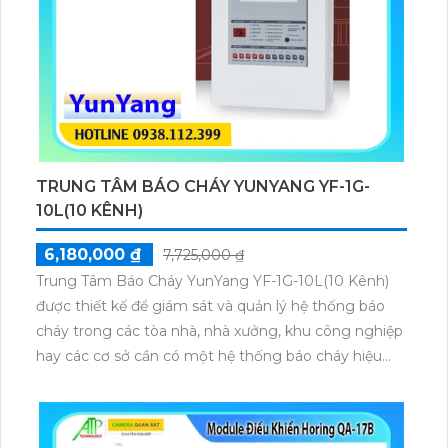
TRUNG TÂM BÁO CHÁY YUNYANG YF-1G-
10L(10 KÊNH)
6,180,000 ₫
7,725,000 ₫
Trung Tâm Báo Cháy YunYang YF-1G-10L(10 Kênh)
được thiết kế để giám sát và quản lý hệ thống báo
cháy trong các tòa nhà, nhà xưởng, khu công nghiệp
hay các cơ sở cần có một hệ thống báo cháy hiệu
quả và tin cậy Với 10 kênh trung tâm có khả năng
kết nối và giám sát đồng thời nhiều thiết bị báo cháy
từ nhiều khu vực khác nhau muốn đảm bảo sự an