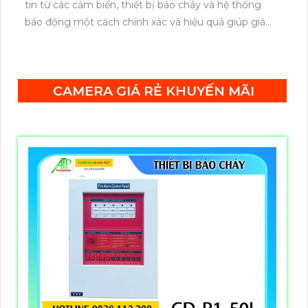
tin từ các cảm biến, thiết bị báo cháy và hệ thống
báo động một cách chính xác và hiệu quả giúp giám
sát nhiều khu vực trong cùng một lúc phù hợp cho
các tòa nhà lớn, khu công nghiệp, hoặc các công
trình yêu cầu phân chia khu vực bảo vệ riêng biệt.
CAMERA GIÁ RẺ KHUYẾN MÃI