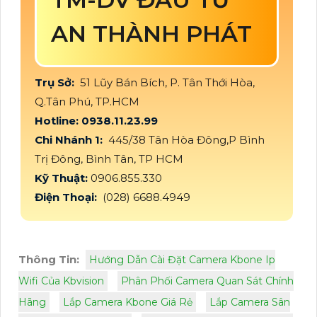
AN THÀNH PHÁT
Trụ Sở:
51 Lũy Bán Bích, P. Tân Thới Hòa,
Q.Tân Phú, TP.HCM
Hotline: 0938.11.23.99
Chi Nhánh 1:
445/38 Tân Hòa Đông,P Bình
Trị Đông, Bình Tân, TP HCM
Kỹ Thuật:
0906.855.330
Điện Thoại:
(028) 6688.4949
Thông Tin:
Hướng Dẫn Cài Đặt Camera Kbone Ip
Wifi Của Kbvision
Phân Phối Camera Quan Sát Chính
Hãng
Lắp Camera Kbone Giá Rẻ
Lắp Camera Sân