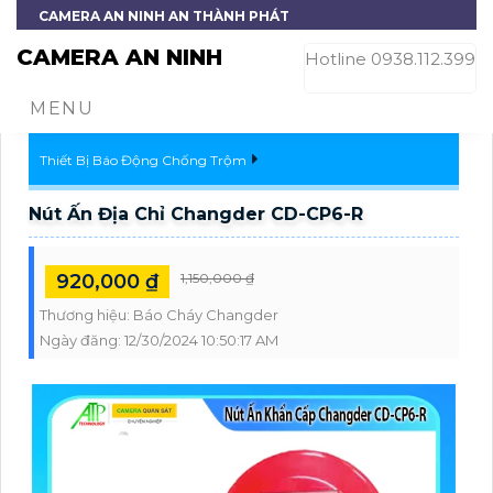
CAMERA AN NINH AN THÀNH PHÁT
CAMERA AN NINH
Hotline 0938.112.399
MENU
Thiết Bị Báo Động Chống Trộm
Nút Ấn Địa Chỉ Changder CD-CP6-R
920,000 ₫
1,150,000 ₫
Thương hiệu:
Báo Cháy Changder
Ngày đăng:
12/30/2024 10:50:17 AM