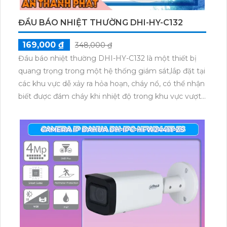
ĐẦU BÁO NHIỆT THƯỜNG DHI-HY-C132
169,000 ₫
348,000 ₫
Đầu báo nhiệt thường DHI-HY-C132 là một thiết bị
quang trọng trong một hệ thống giám sát,lắp đặt tại
các khu vực dễ xảy ra hỏa hoạn, cháy nổ, có thể nhận
biết được đám cháy khi nhiệt độ trong khu vực vượt
quá mức cho phép, thiết kế dạng tròn lắp đặt ốp
trần.