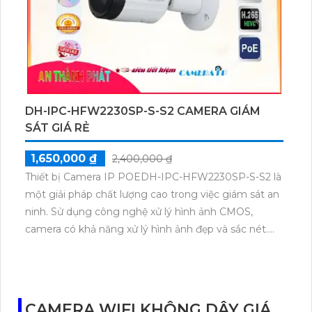
bật.
DH-IPC-HFW2230SP-S-S2 CAMERA GIÁM
SÁT GIÁ RẺ
1,650,000 ₫
2,400,000 ₫
Thiết bị Camera IP POEDH-IPC-HFW2230SP-S-S2 là
một giải pháp chất lượng cao trong việc giám sát an
ninh. Sử dụng công nghệ xử lý hình ảnh CMOS,
camera có khả năng xử lý hình ảnh đẹp và sắc nét.
Với đèn hồng ngoại 30m, camera cung cấp chất
lượng hình ảnh tốt trong điều kiện ánh sáng yếu.
Truyền tải hình ảnh qua giao thức IP POE, camera
phù hợp cho các công trình lớn. Đặc biệt, camera hỗ
CAMERA WIFI KHÔNG DÂY GIÁ