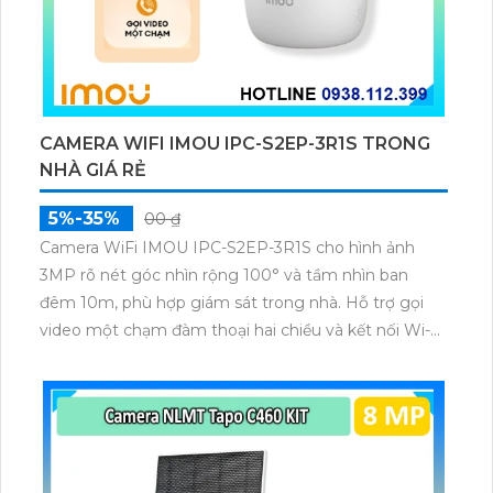
CAMERA WIFI IMOU IPC-S2EP-3R1S TRONG
NHÀ GIÁ RẺ
5%-35%
00 ₫
Camera WiFi IMOU IPC-S2EP-3R1S cho hình ảnh
3MP rõ nét góc nhìn rộng 100° và tầm nhìn ban
đêm 10m, phù hợp giám sát trong nhà. Hỗ trợ gọi
video một chạm đàm thoại hai chiều và kết nối Wi-Fi
ổn định giúp quan sát từ xa. Lưu trữ linh hoạt qua thẻ
microSD tối đa 256GB hoặc lưu đám mây dễ lắp đặt
cho gia đình và văn phòng nhỏ.