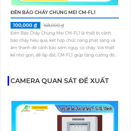
ĐÈN BÁO CHÁY CHUNG MEI CM-FL1
100,000 ₫
168,000 ₫
Đèn Báo Cháy Chung Mei CM-FL1 là thiết bị cảnh
báo cháy hiệu quả, kết hợp chức năng phát sáng và
âm thanh để cảnh báo sớm nguy cơ cháy. Với thiết
kế nhỏ gọn, dễ lắp đặt, CM-FL1 giúp tăng cường độ
sáng trong tình huống khẩn cấp, đảm bảo an toàn
cho người sử dụng trong các tòa nhà, khu vực công
cộng.
CAMERA QUAN SÁT ĐỀ XUẤT