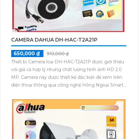
CAMERA DAHUA DH-HAC-T2A21P
650,000 ₫
910,000 ₫
Thiết bị Camera loại DH-HAC-T2A21P được giới thiệu
với giá cả hợp lý nhưng chất lượng hình ảnh HD 2.0
MP. Camera này được thiết kế đặc biệt để xem trên
điện thoại thông qua công nghệ Hồng Ngoại Smart
IR, cho phép giám sát ban đêm với khoảng cách lên
đến 20m. Với thiết kế Dome Kim Loại, camera này
phù hợp sử dụng trong cửa hàng, gia đình, căn hộ.
Nền tảng kết nối AHD CVI TVI BCS của camera này
cho khả năng kết nối ổn định. Chức năng thu hình ổn
định và vượt trội của thiết bị này là một ưu điểm nổi