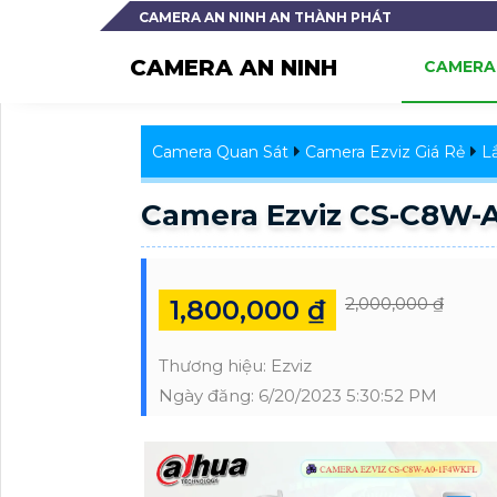
CAMERA AN NINH AN THÀNH PHÁT
CAMERA AN NINH
CAMERA 
Camera Quan Sát
Camera Ezviz Giá Rẻ
L
Camera Ezviz CS-C8W-
2,000,000 ₫
1,800,000 ₫
Thương hiệu:
Ezviz
Ngày đăng:
6/20/2023 5:30:52 PM