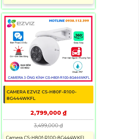
CAMERA EZVIZ CS-H80F-R100-
8G444WKFL
2,799,000 ₫
3,499,000 ₫
Camera CS-H80f-R100-8G444WKFL