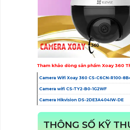
Tham khảo dòng sản phẩm Xoay 360 Th
Camera Wifi Xoay 360 CS-C6CN-R100-8
Camera wifi CS-TY2-B0-1G2WF
Camera Hikvision DS-2DE3A404IW-DE
THÔNG SỐ KỸ TH