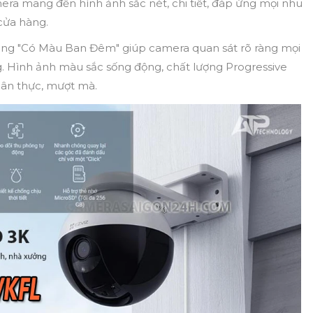
mera mang đến hình ảnh sắc nét, chi tiết, đáp ứng mọi nhu
cửa hàng.
ăng "Có Màu Ban Đêm" giúp camera quan sát rõ ràng mọi
ng. Hình ảnh màu sắc sống động, chất lượng Progressive
ân thực, mượt mà.