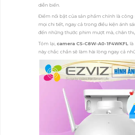
diễn biến.
Điểm nổi bật của sản phẩm chính là công
mọi chi tiết, ngay cả trong điều kiện án
đến những thước phim mượt mà, chân thực
Tóm lại,
camera CS-C8W-A0-1F4WKFL
là
này chắc chắn sẽ làm hài lòng ngay cả nh