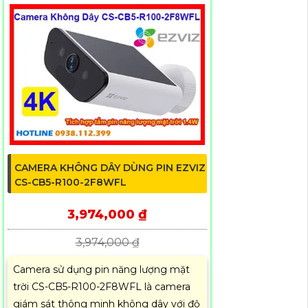
CAMERA KHÔNG DÂY DÙNG PIN EZVIZ
CS-CB5-R100-2F8WFL
3,974,000 ₫
3,974,000 ₫
Camera sử dụng pin năng lượng mặt
trời CS-CB5-R100-2F8WFL là camera
giám sát thông minh không dây với độ