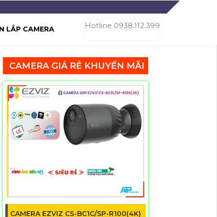
Hotline 0938.112.399
N LẮP CAMERA
CAMERA GIÁ RẺ KHUYẾN MÃI
CAMERA EZVIZ CS-BC1C/SP-R100(4K)