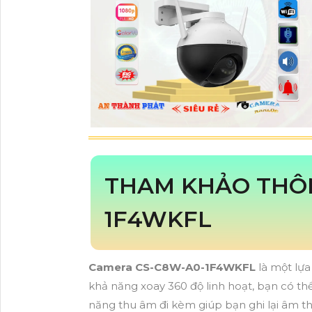
THAM KHẢO THÔN
1F4WKFL
Camera CS-C8W-A0-1F4WKFL
là một lựa
khả năng xoay 360 độ linh hoạt, bạn có th
năng thu âm đi kèm giúp bạn ghi lại âm th