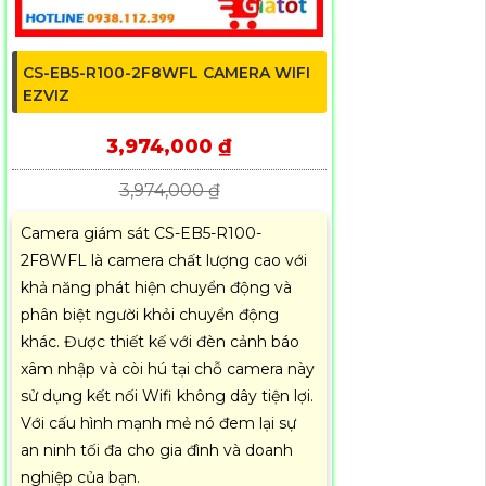
CS-EB5-R100-2F8WFL CAMERA WIFI
EZVIZ
3,974,000 ₫
3,974,000 ₫
Camera giám sát CS-EB5-R100-
2F8WFL là camera chất lượng cao với
khả năng phát hiện chuyển động và
phân biệt người khỏi chuyển động
khác. Được thiết kế với đèn cảnh báo
xâm nhập và còi hú tại chỗ camera này
sử dụng kết nối Wifi không dây tiện lợi.
Với cấu hình mạnh mẻ nó đem lại sự
an ninh tối đa cho gia đình và doanh
nghiệp của bạn.