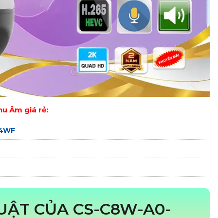
u Âm giá rẻ:
B4WF
UẬT CỦA CS-C8W-A0-