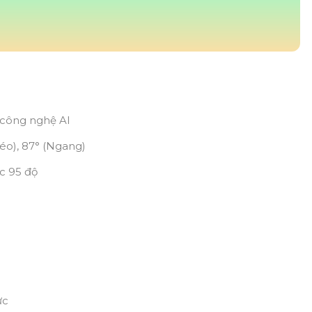
 công nghệ AI
éo), 87° (Ngang)
c 95 độ
ực