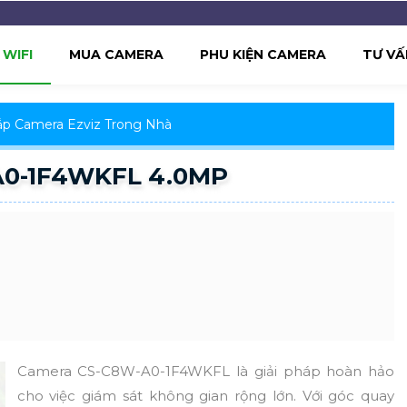
WIFI
MUA CAMERA
PHU KIỆN CAMERA
TƯ VẤ
ắp Camera Ezviz Trong Nhà
A0-1F4WKFL 4.0MP
Camera CS-C8W-A0-1F4WKFL là giải pháp hoàn hảo
cho việc giám sát không gian rộng lớn. Với góc quay