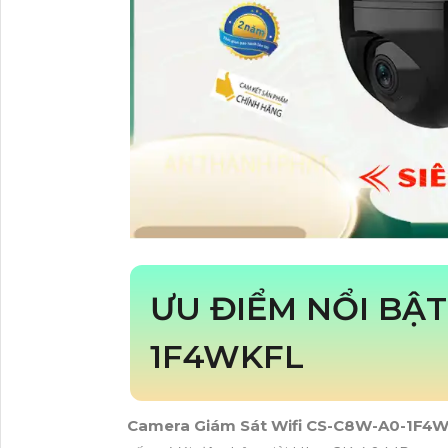
ƯU ĐIỂM NỔI BẬT
1F4WKFL
Camera Giám Sát Wifi CS-C8W-A0-1F4