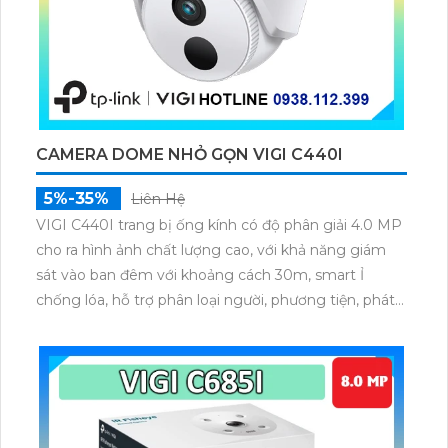
CAMERA DOME NHỎ GỌN VIGI C440I
5%-35%
Liên Hệ
VIGI C440I trang bị ống kính có độ phân giải 4.0 MP
cho ra hình ảnh chất lượng cao, với khả năng giám
sát vào ban đêm với khoảng cách 30m, smart Ỉ
chống lóa, hỗ trợ phân loại người, phương tiện, phát
hiện xâm nhập, vượt ranh giới, hỗ trợ cấp nguồn qua
dây mạng PoE