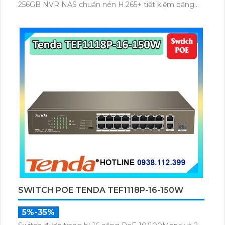
256GB NVR NAS chuẩn nén H.265+ tiết kiệm băng
thông nhận diện người phương tiện xâm nhập hành
vi bất thường quản lý qua VIGI App VIGI Manager
trình duyệt web giám sát sắc nét bền bỉ.
SWITCH POE TENDA TEF1118P-16-150W
5%-35%