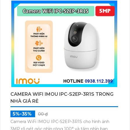
dữ liệu qua thẻ microSD lên đến 512GB.
CAMERA WIFI IMOU IPC-S2EP-3R1S TRONG
NHÀ GIÁ RẺ
5%-35%
00 ₫
Camera WiFi IMOU IPC-S2EP-3R1S cho hình ảnh
3MP rõ nét góc nhìn rộng 100° và tầm nhìn ban