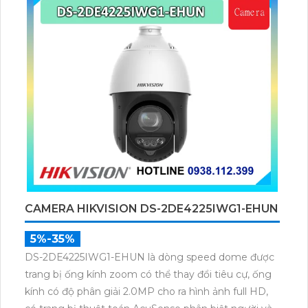
CAMERA HIKVISION DS-2DE4225IWG1-EHUN
5%-35%
DS-2DE4225IWG1-EHUN là dòng speed dome được
trang bị ống kính zoom có thể thay đổi tiêu cự, ống
kính có độ phân giải 2.0MP cho ra hình ảnh full HD,