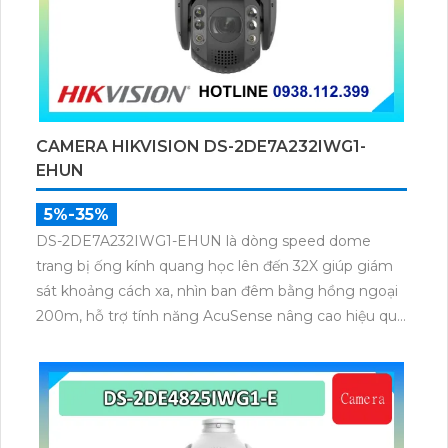
CAMERA HIKVISION DS-2DE7A232IWG1-
EHUN
5%-35%
DS-2DE7A232IWG1-EHUN là dòng speed dome
trang bị ống kính quang học lên đến 32X giúp giám
sát khoảng cách xa, nhìn ban đêm bằng hồng ngoại
200m, hỗ trợ tính năng AcuSense nâng cao hiệu quả
giám sát an ninh, có tốc độ lấy nét cao nhờ công
nghệ Self-learning