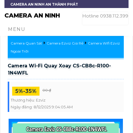
CAMERA AN NINH AN THÀNH PHÁT
CAMERA AN NINH
Hotline 0938.112.399
MENU
Camera Quan Sát
Camera Ezviz Giá Rẻ
Camera Wifi Ezviz
Ngoài Trời
Camera Wi-Fi Quay Xoay CS-CB8c-R100-
1N4WFL
5%-35%
00 ₫
Thương hiệu:
Ezviz
Ngày đăng:
8/12/2025 9:04:05 AM