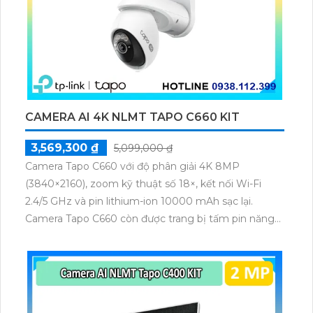
CAMERA AI 4K NLMT TAPO C660 KIT
3,569,300 ₫
5,099,000 ₫
Camera Tapo C660 với độ phân giải 4K 8MP
(3840×2160), zoom kỹ thuật số 18×, kết nối Wi-Fi
2.4/5 GHz và pin lithium-ion 10000 mAh sạc lại.
Camera Tapo C660 còn được trang bị tấm pin năng
lượng mặt trời 5.2V 2.5W, tích hợp AI phát hiện người,
thú cưng, phương tiện, lưu trữ thẻ microSD tối đa 512
GB.