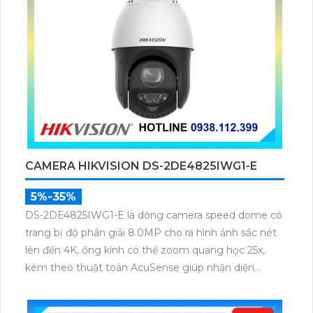
CAMERA HIKVISION DS-2DE4825IWG1-E
5%-35%
DS-2DE4825IWG1-E là dòng camera speed dome có
trang bị độ phân giải 8.0MP cho ra hình ảnh sắc nét
lên đến 4K, ống kính có thể zoom quang học 25x,
kèm theo thuật toán AcuSense giúp nhận diện
chuẩn người và phương tiện, nhìn ban đêm hồng
ngoại tầm xa lên đến 100m.