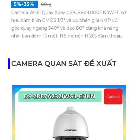
5%-35%
00 ₫
Camera Wi-Fi Quay Xoay CS-CB8c-R100-1N4WFL sở
hữu cảm biến CMOS 1/3" và độ phân giải 4MP với
góc quay ngang 340° và dọc 80° cùng khả năng
nhìn ban đêm 15 mét. Hỗ trợ nén H.265 đàm thoại
hai chiều kết nối Wi-Fi ổn định chống nước IP65 lưu
trữ tối đa 512GB.
CAMERA QUAN SÁT ĐỀ XUẤT