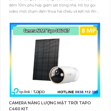
đêm 10m, phù hợp giám sát trong nhà. Hỗ trợ gọi
video một chạm đàm thoại hai chiều và kết nối Wi-Fi
ổn định giúp quan sát từ xa. Lưu trữ linh hoạt qua thẻ
microSD tối đa 256GB hoặc lưu đám mây dễ lắp đặt
cho gia đình và văn phòng nhỏ.
CAMERA NĂNG LƯỢNG MẶT TRỜI TAPO
C460 KIT