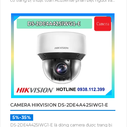
có trang bị thuật toán AcuSense phân biệt người và
phương tiện, trang bị micro và loa giúp đàm thoại 2
chiều, nhìn ban đêm bằng hồng ngoại 100m.
CAMERA HIKVISION DS-2DE4A425IWG1-E
5%-35%
DS-2DE4A425IWG1-E là dòng camera được trang bị