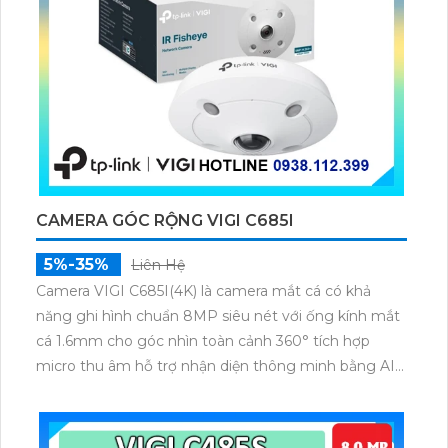
CAMERA GÓC RỘNG VIGI C685I
5%-35%
Liên Hệ
Camera VIGI C685I(4K) là camera mắt cá có khả
năng ghi hình chuẩn 8MP siêu nét với ống kính mắt
cá 1.6mm cho góc nhìn toàn cảnh 360° tích hợp
micro thu âm hỗ trợ nhận diện thông minh bằng AI
quan sát rõ trong đêm nhờ hồng ngoại 10m lưu trữ
linh hoạt qua microSD 256GB NVR NAS FTP cấp
nguồn qua PoE hoặc DC 12V