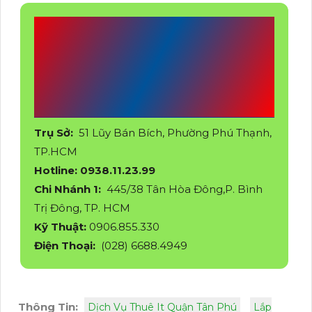
CÔNG TY TNHH TM-
DV ĐẦU TƯ AN
THÀNH PHÁT
Trụ Sở:
51 Lũy Bán Bích, Phường Phú Thạnh,
TP.HCM
Hotline: 0938.11.23.99
Chi Nhánh 1:
445/38 Tân Hòa Đông,P. Bình
Trị Đông, TP. HCM
Kỹ Thuật:
0906.855.330
Điện Thoại:
(028) 6688.4949
Thông Tin:
Dịch Vụ Thuê It Quận Tân Phú
Lắp