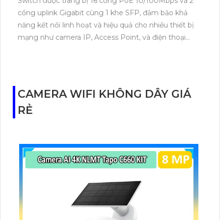
Switch được trang bị 16 cổng PoE 10/100Mbps và 2
cổng uplink Gigabit cùng 1 khe SFP, đảm bảo khả
năng kết nối linh hoạt và hiệu quả cho nhiều thiết bị
mạng như camera IP, Access Point, và điện thoại
VoIP. Bảng MAC 4K cùng công suất chuyển mạch
7.2Gbps tối ưu hóa hiệu suất truyền dữ liệu.
CAMERA WIFI KHÔNG DÂY GIÁ
RẺ