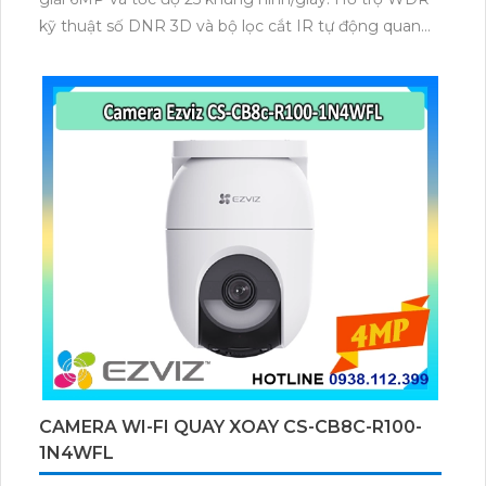
kỹ thuật số DNR 3D và bộ lọc cắt IR tự động quan
sát ban đêm tầm xa 10 mét. Kết nối Wi-Fi đa băng
tần lưu trữ thẻ nhớ microSD 512 GB.
CAMERA WI-FI QUAY XOAY CS-CB8C-R100-
1N4WFL