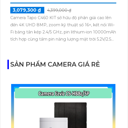
3,079,300 ₫
4,399,000 ₫
Camera Tapo C460 KIT sở hữu độ phân giải cao lên
đến 4K UHD 8MP, zoom kỹ thuật số 16×, kết nối Wi-
Fi băng tần kép 2.4/5 GHz, pin lithium-ion 10000mAh
tích hợp cùng tấm pin năng lượng mặt trời 5.2V/2.5W.
Tapo C460 KIT cũng hỗ trợ quan sát ban đêm màu
với cảm biến Starlight, tầm nhìn lên đến 15 m.
SẢN PHẨM CAMERA GIÁ RẺ