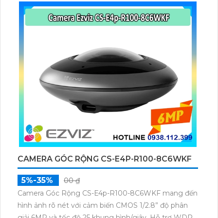
hồng ngoại 10m.
CAMERA GÓC RỘNG CS-E4P-R100-8C6WKF
5%-35%
00 ₫
Camera Góc Rộng CS-E4p-R100-8C6WKF mang đến
hình ảnh rõ nét với cảm biến CMOS 1/2.8” độ phân
giải 6MP và tốc độ 25 khung hình/giây. Hỗ trợ WDR