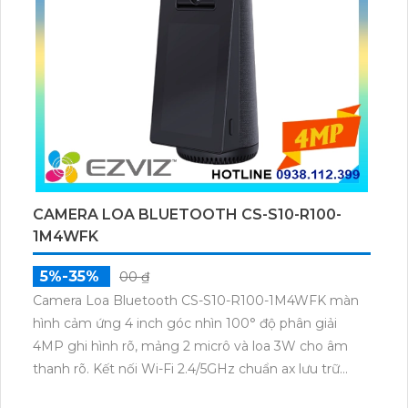
CAMERA LOA BLUETOOTH CS-S10-R100-
1M4WFK
5%-35%
00 ₫
Camera Loa Bluetooth CS-S10-R100-1M4WFK màn
hình cảm ứng 4 inch góc nhìn 100° độ phân giải
4MP ghi hình rõ, mảng 2 micrô và loa 3W cho âm
thanh rõ. Kết nối Wi-Fi 2.4/5GHz chuẩn ax lưu trữ
microSD tới 512GB nguồn USB-C tiêu thụ tối đa 8W