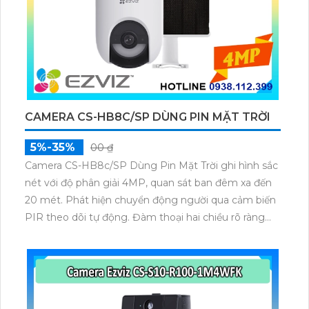
CAMERA CS-HB8C/SP DÙNG PIN MẶT TRỜI
5%-35%
00 ₫
Camera CS-HB8c/SP Dùng Pin Mặt Trời ghi hình sắc
nét với độ phân giải 4MP, quan sát ban đêm xa đến
20 mét. Phát hiện chuyển động người qua cảm biến
PIR theo dõi tự động. Đàm thoại hai chiều rõ ràng
tùy chỉnh âm báo linh hoạt. Lưu trữ tối đa 512GB sạc
pin từ tấm năng lượng mặt trời hoạt động bền bỉ
ngoài trời.