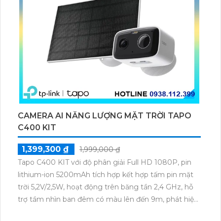
CAMERA AI NĂNG LƯỢNG MẶT TRỜI TAPO
C400 KIT
1,399,300 ₫
1,999,000 ₫
Tapo C400 KIT với độ phân giải Full HD 1080P, pin
lithium-ion 5200mAh tích hợp kết hợp tấm pin mặt
trời 5,2V/2,5W, hoạt động trên băng tần 2,4 GHz, hỗ
trợ tầm nhìn ban đêm có màu lên đến 9m, phát hiện
chuyển động và con người bằng AI, đồng thời lưu trữ