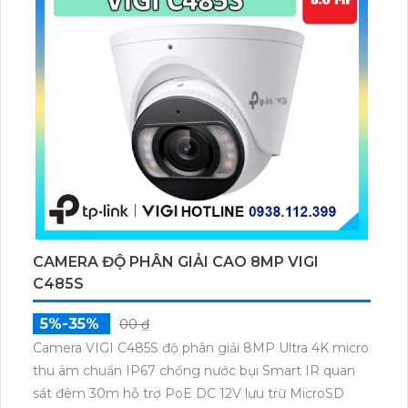
CAMERA ĐỘ PHÂN GIẢI CAO 8MP VIGI
C485S
5%-35%
00 ₫
Camera VIGI C485S độ phân giải 8MP Ultra 4K micro
thu âm chuẩn IP67 chống nước bụi Smart IR quan
sát đêm 30m hỗ trợ PoE DC 12V lưu trữ MicroSD