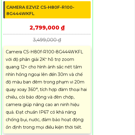
CAMERA EZVIZ CS-H80F-R100-
8G444WKFL
2,799,000 ₫
3,499,000 ₫
Camera CS-H80f-R100-8G444WKFL
với độ phân giải 2K⁺ hỗ trợ zoom
quang 12× cho hình ảnh sắc nét tầm
nhìn hồng ngoại lên đến 30m và chế
độ màu ban đêm trong phạm vi 20m
quay xoay 360°, tích hợp đàm thoại hai
chiều, còi báo động và đèn chớp,
camera giúp nâng cao an ninh hiệu
quả. Đạt chuẩn IP67 có khả năng
chống bụi, nước, đảm bảo hoạt động
ổn định trong mọi điều kiện thời tiết.