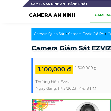
CAMERA AN NINH AN THÀNH PHÁT
CAMERA AN NINH
CAMERA 
Camera Quan Sát
Camera Ezviz Giá Rẻ
C
Camera Giám Sát EZVIZ
1,300,000 ₫
1,100,000 ₫
Thương hiệu:
Ezviz
Ngày đăng:
11/13/2023 1:44:18 PM