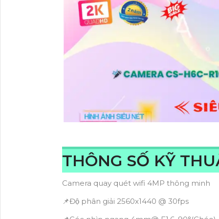
THÔNG SỐ KỸ TH
Camera quay quét wifi 4MP thông minh
📌Độ phân giải 2560x1440 @ 30fps