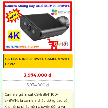
CS-EB5-R100-2F8WFL CAMERA WIFI
EZVIZ
3,974,000 ₫
3,974,000 ₫
Camera giám sát CS-EB5-R100-
2F8WFL là camera chất lượng cao với
khả năng phát hiện chuyển động và