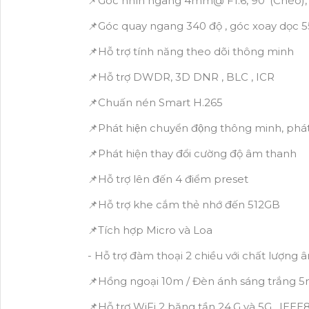
📌Góc nhìn ngang 4mm@ F1.6, 90°(Chéo),
📌Góc quay ngang 340 độ , góc xoay dọc 5
📌Hỗ trợ tính năng theo dõi thông minh
📌Hỗ trợ DWDR, 3D DNR , BLC , ICR
📌Chuấn nén Smart H.265
📌Phát hiện chuyển động thông minh, ph
📌Phát hiện thay đổi cường độ âm thanh
📌Hỗ trợ lên đến 4 điểm preset
📌Hỗ trợ khe cắm thẻ nhớ đến 512GB
📌Tích hợp Micro và Loa
- Hỗ trợ đàm thoại 2 chiều với chất lượn
📌Hồng ngoại 10m / Đèn ánh sáng trắng 
📌Hỗ trợ WiFi 2 băng tần 24.G và 5G , IEEE