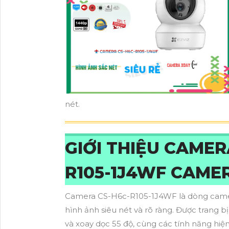
nét.
GIỚI THIỆU CAMER
R105-1J4WF CAME
Camera CS-H6c-R105-1J4WF là dòng camer
hình ảnh siêu nét và rõ ràng. Được trang 
và xoay dọc 55 độ, cùng các tính năng hiệ