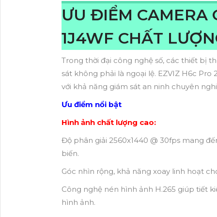
ƯU ĐIỂM CAMERA Q
1J4WF CHẤT LƯỢN
Trong thời đại công nghệ số, các thiết bị
sát không phải là ngoại lệ. EZVIZ H6c Pro 
với khả năng giám sát an ninh chuyên nghi
Ưu điểm nổi bật
Hình ảnh chất lượng cao:
Độ phân giải 2560x1440 @ 30fps mang đến h
biến.
Góc nhìn rộng, khả năng xoay linh hoạt ch
Công nghệ nén hình ảnh H.265 giúp tiết k
hình ảnh.