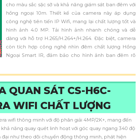
cho màu sắc sặc sỡ và khả năng giám sát ban đêm với
hồng ngoại 10m. Thiết kế của camera này áp dụng
công nghệ tiên tiến IP Wifi, mang lại chất lượng tốt và
hình ảnh 4.0 MP. Tải hình ảnh nhanh chóng và dễ
dàng với hỗ trợ H.265/H.264+/H.264. Đặc biệt, camera
còn tích hợp công nghệ nhìn đêm chất lượng Hồng
Ngoại Smart IR, đảm bảo cho hình ảnh ban đêm rõ
A QUAN SÁT CS-H6C-
RA WIFI CHẤT LƯỢNG
a wifi thông minh với độ phân giải 4MP/2K+, mang đến
bị khả năng quay quét linh hoạt với góc quay ngang 340 độ
n đại như theo dõi chuyển động thông minh, phát hiện