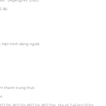
 80° (Ngang),43°(Dọc)
5 độ
át hiện hình dáng người
g âm thanh trung thực
5m
802.11b, 802.11g, 802.11n, 802.11ac, tần số 2.4GHz/ 5Ghz