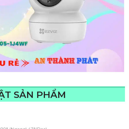
UẬT SẢN PHẨM