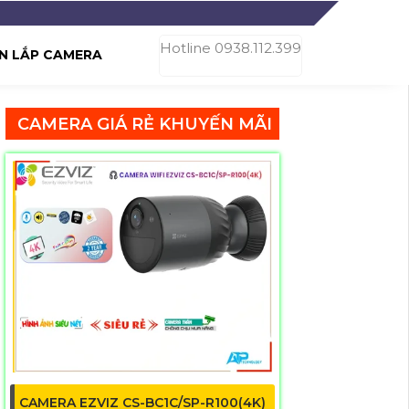
Hotline 0938.112.399
N LẮP CAMERA
CAMERA GIÁ RẺ KHUYẾN MÃI
CAMERA EZVIZ CS-BC1C/SP-R100(4K)