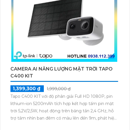
CAMERA AI NĂNG LƯỢNG MẶT TRỜI TAPO
C400 KIT
1,399,300 ₫
1,999,000 ₫
Tapo C400 KIT với độ phân giải Full HD 1080P, pin
lithium-ion 5200mAh tích hợp kết hợp tấm pin mặt
trời 5,2V/2,5W, hoạt động trên băng tần 2,4 GHz, hỗ
trợ tầm nhìn ban đêm có màu lên đến 9m, phát hiện
chuyển động và con người bằng AI, đồng thời lưu trữ