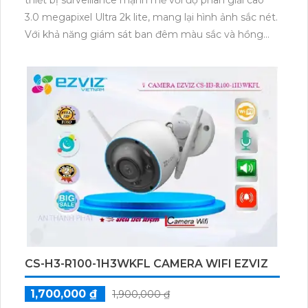
thiết bị surveillance mạnh mẽ với độ phân giải cao
3.0 megapixel Ultra 2k lite, mang lại hình ảnh sắc nét.
Với khả năng giám sát ban đêm màu sắc và hồng
ngoại 20m, camera này rất phù hợp cho việc lắp đặt
ngoài trời. Vỏ ngoài được làm từ vật liệu plastic chắc
chắn, giúp bảo vệ thiết bị khỏi thời tiết xấu. Camera
cũng tích hợp khả năng báo động chống trộm PIR
hiệu quả, đảm bảo an ninh mọi lúc.
CS-H3-R100-1H3WKFL CAMERA WIFI EZVIZ
1,700,000 ₫
1,900,000 ₫