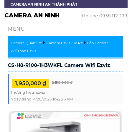
CAMERA AN NINH AN THÀNH PHÁT
CAMERA AN NINH
Hotline 0938.112.399
MENU
Camera Quan Sát
Camera Ezviz Giá Rẻ
Lắp Camera
WifiThân Ezviz
CS-H8-R100-1H3WKFL Camera Wifi Ezviz
1,950,000 ₫
2,150,000 ₫
Thương hiệu:
Ezviz
Ngày đăng:
4/20/2023 11:42:26 AM