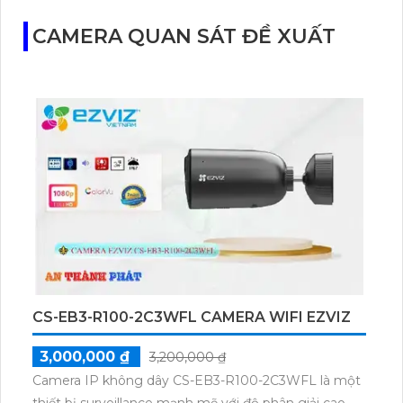
CAMERA QUAN SÁT ĐỀ XUẤT
CS-EB3-R100-2C3WFL CAMERA WIFI EZVIZ
3,000,000 ₫
3,200,000 ₫
Camera IP không dây CS-EB3-R100-2C3WFL là một