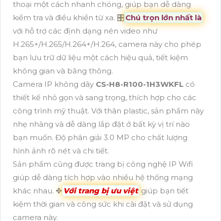
thoại một cách nhanh chóng, giúp bạn dễ dàng
kiểm tra và điều khiển từ xa. 🎛
Chú trọn lớn nhất là
với hỗ trợ các định dạng nén video như
H.265+/H.265/H.264+/H.264, camera này cho phép
bạn lưu trữ dữ liệu một cách hiệu quả, tiết kiệm
không gian và băng thông.
Camera IP không dây
CS-H8-R100-1H3WKFL
có
thiết kế nhỏ gọn và sang trọng, thích hợp cho các
công trình mỹ thuật. Với thân plastic, sản phẩm này
nhẹ nhàng và dễ dàng lắp đặt ở bất kỳ vị trí nào
bạn muốn. Độ phân giải 3.0 MP cho chất lượng
hình ảnh rõ nét và chi tiết.
Sản phẩm cũng được trang bị công nghệ IP Wifi
giúp dễ dàng tích hợp vào nhiều hệ thống mạng
khác nhau. ✤
Với trang bị ưu việt
giúp bạn tiết
kiệm thời gian và công sức khi cài đặt và sử dụng
camera này.