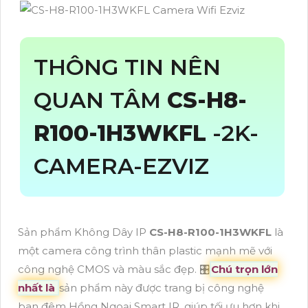
THÔNG TIN NÊN
QUAN TÂM
CS-H8-
R100-1H3WKFL
-2K-
CAMERA-EZVIZ
Sản phẩm Không Dây IP
CS-H8-R100-1H3WKFL
là
một camera công trình thân plastic mạnh mẽ với
công nghệ CMOS và màu sắc đẹp. 🎛
Chú trọn lớn
nhất là
sản phẩm này được trang bị công nghệ
ban đêm Hồng Ngoại Smart IR, giúp tối ưu hơn khi