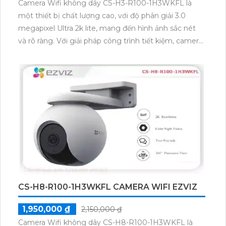
Camera Wifi không dây CS-H3-R100-1H3WKFL là
một thiết bị chất lượng cao, với độ phân giải 3.0
megapixel Ultra 2k lite, mang đến hình ảnh sắc nét
và rõ ràng. Với giải pháp công trình tiết kiệm, camera
này sử dụng công nghệ Hồng Ngoại Smart IR để
giúp quan sát trong điều kiện thiếu sáng, với tầm
quan sát lên đến 30m. Với thiết kế Thân Plastic,
camera này phù hợp cho các công trình xây dựng.
Ngoài ra, camera còn được tích hợp công nghệ IP
Wifi, giúp dễ dàng nâng cấp hệ thống camera hiện
có. Bên cạnh đó, camera còn tích hợp khả năng
Công Nghệ AI, mang đến trải nghiệm giám sát cao
cấp.
CS-H8-R100-1H3WKFL CAMERA WIFI EZVIZ
1,950,000 ₫
2,150,000 ₫
Camera Wifi không dây CS-H8-R100-1H3WKFL là