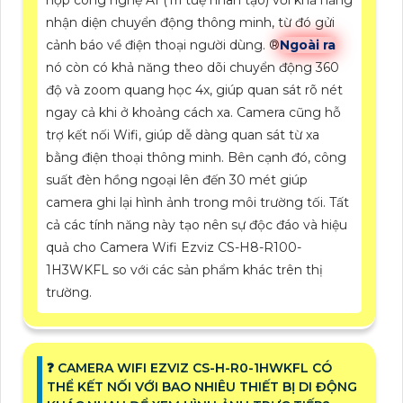
hợp công nghệ AI (Trí tuệ nhân tạo) với khả năng
nhận diện chuyển động thông minh, từ đó gửi
cảnh báo về điện thoại người dùng. ®️
Ngoài ra
nó còn có khả năng theo dõi chuyển động 360
độ và zoom quang học 4x, giúp quan sát rõ nét
ngay cả khi ở khoảng cách xa. Camera cũng hỗ
trợ kết nối Wifi, giúp dễ dàng quan sát từ xa
bằng điện thoại thông minh. Bên cạnh đó, công
suất đèn hồng ngoại lên đến 30 mét giúp
camera ghi lại hình ảnh trong môi trường tối. Tất
cả các tính năng này tạo nên sự độc đáo và hiệu
quả cho Camera Wifi Ezviz CS-H8-R100-
1H3WKFL so với các sản phẩm khác trên thị
trường.
️❓ CAMERA WIFI EZVIZ CS-H-R0-1HWKFL CÓ
THỂ KẾT NỐI VỚI BAO NHIÊU THIẾT BỊ DI ĐỘNG