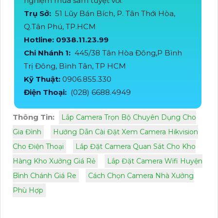
nghiệm mua sắm tuyệt vời.
Trụ Sở:
51 Lũy Bán Bích, P. Tân Thới Hòa,
Q.Tân Phú, TP.HCM
Hotline: 0938.11.23.99
Chi Nhánh 1:
445/38 Tân Hòa Đông,P Bình
Trị Đông, Bình Tân, TP HCM
Kỹ Thuật:
0906.855.330
Điện Thoại:
(028) 6688.4949
Thông Tin:
Lắp Camera Trọn Bộ Chuyên Dụng Cho
Gia Đình
Hướng Dẫn Cài Đặt Xem Camera Hikvision
Cho Điện Thoại
Lắp Đặt Camera Quan Sát Cho Kho
Hàng Kho Xưởng Giá Rẻ
Lắp Đặt Camera Wifi Huyện
Bình Chánh Giá Re
Cách Chọn Camera Nhà Xưởng
Phù Hợp