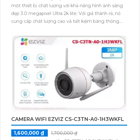
một thiết bị chất lượng với khả năng hình ảnh sáng
đẹp 3.0 megapixel Ultra 2k lite. Với giá thành rẻ, nó
cung cấp chất lượng cao và tiết kiệm băng thông.
Đặc biệt, camera này có khả năng hồng ngoại thông
minh Smart IR, mang lại chất lượng hình ảnh tốt ban
đêm với tầm nhìn hồng ngoại 30m. Được thiết kế
phù hợp cho việc giám sát công trình, vỏ plastic chắc
chắn. Tích hợp công nghệ IP Wifi, việc nâng cấp hệ
thống camera trở nên dễ dàng. Bên cạnh đó, thiết bị
còn có khả năng thu âm cao cấp, tạo thêm lợi thế
trong việc giám sát.
CAMERA WIFI EZVIZ CS-C3TN-A0-1H3WKFL
1,600,000 ₫
1,700,000 ₫