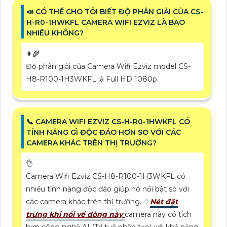
📣 CÓ THỂ CHO TÔI BIẾT ĐỘ PHÂN GIẢI CỦA CS-
H-R0-1HWKFL CAMERA WIFI EZVIZ LÀ BAO
NHIÊU KHÔNG?
👩‍🌾
Độ phân giải của Camera Wifi Ezviz model CS-
H8-R100-1H3WKFL là Full HD 1080p.
📞 CAMERA WIFI EZVIZ CS-H-R0-1HWKFL CÓ
TÍNH NĂNG GÌ ĐỘC ĐÁO HƠN SO VỚI CÁC
CAMERA KHÁC TRÊN THỊ TRƯỜNG?
👌
Camera Wifi Ezviz CS-H8-R100-1H3WKFL có
nhiều tính năng độc đáo giúp nó nổi bật so với
các camera khác trên thị trường. ♢
Nét đặt
trưng khi nói về dòng này
camera này có tích