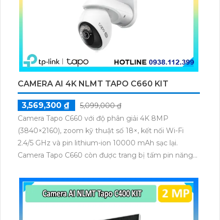
CAMERA AI 4K NLMT TAPO C660 KIT
3,569,300 ₫
5,099,000 ₫
Camera Tapo C660 với độ phân giải 4K 8MP
(3840×2160), zoom kỹ thuật số 18×, kết nối Wi-Fi
2.4/5 GHz và pin lithium-ion 10000 mAh sạc lại.
Camera Tapo C660 còn được trang bị tấm pin năng
lượng mặt trời 5.2V 2.5W, tích hợp AI phát hiện người,
thú cưng, phương tiện, lưu trữ thẻ microSD tối đa 512
GB.