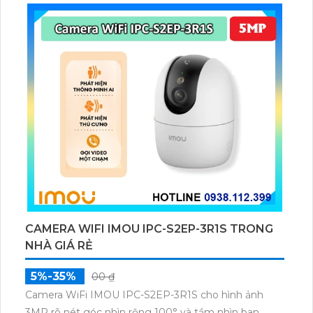
dữ liệu qua thẻ microSD lên đến 512GB.
CAMERA WIFI IMOU IPC-S2EP-3R1S TRONG
NHÀ GIÁ RẺ
5%-35%
00 ₫
Camera WiFi IMOU IPC-S2EP-3R1S cho hình ảnh
3MP rõ nét góc nhìn rộng 100° và tầm nhìn ban