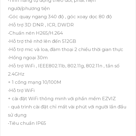
•Tính năng tự động theo dõi, phát hiện
người/phương tiện
•Góc quay ngang 340 độ , góc xoay dọc 80 độ
•Hỗ trợ 3D DNR , ICR, DWDR
•Chuấn nén H265/H.264
•Hỗ trợ thẻ nhớ lên đến 512GB
•Hỗ trợ mic và loa, đàm thoại 2 chiều thời gian thực
•Hồng ngoại 30m
•Hỗ trợ WiFi , IEEE802.11b, 802.11g, 802.11n , tần số
2.4GHz
+ 1 cổng mạng 10/100M
•Hỗ trợ WiFi
+ cài đặt WiFi thông minh với phần mềm EZVIZ
- quá trình cài đặt chỉ mất vài phút với người lần đầu
sử dụng
•Tiêu chuẩn IP65