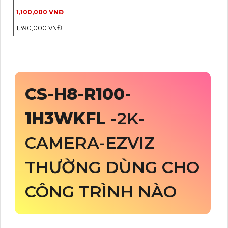
1,100,000 VNĐ
1,390,000 VNĐ
CS-H8-R100-
1H3WKFL
-2K-
CAMERA-EZVIZ
THƯỜNG DÙNG CHO
CÔNG TRÌNH NÀO