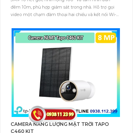
đêm 10m, phù hợp giám sát trong nhà. Hỗ trợ gọi
video một chạm đàm thoại hai chiều và kết nối Wi-Fi
ổn định giúp quan sát từ xa. Lưu trữ linh hoạt qua thẻ
microSD tối đa 256GB hoặc lưu đám mây dễ lắp đặt
cho gia đình và văn phòng nhỏ.
CAMERA NĂNG LƯỢNG MẶT TRỜI TAPO
C460 KIT