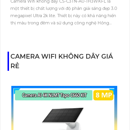
Camera Wifi không dây CS-C3TN-A0-1H3WKFL là
một thiết bị chất lượng với độ phân giải sáng đẹp 3.0
megapixel Ultra 2k lite. Thiết bị này có khả năng hiển
thị màu trong đêm và sử dụng công nghệ Hồng
Ngoại 30m để giám sát trong điều kiện ánh sáng
yếu. Với thân Plastic, camera này rất phù hợp cho các
công trình. Camera này cũng có tính năng mới nhất
là IP Wifi, giúp dễ dàng nâng cấp hệ thống. Ngoài ra,
CAMERA WIFI KHÔNG DÂY GIÁ
camera còn tích hợp khả năng thu âm và loa chất
RẺ
lượng.