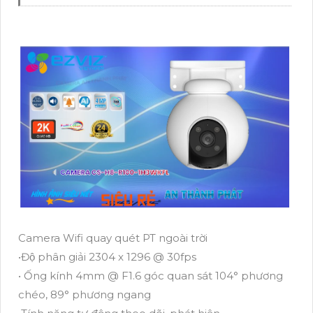
Camera Wifi quay quét PT ngoài trời
•Độ phân giải 2304 x 1296 @ 30fps
• Ống kính 4mm @ F1.6 góc quan sát 104° phương
chéo, 89° phương ngang