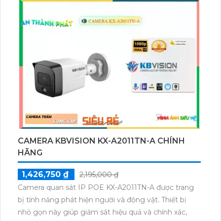
theo lịch trình. Ngoài ra, nó có khả năng ghi âm và
xem từ xa qua ứng dụng điện thoại di động. Thiết bị
cũng được trang bị các tính năng bổ sung như phát
hiện chuyển động và cảnh báo qua email hoặc ứng
dụng điện thoại. Với thiết kế nhỏ gọn, dễ dàng lắp
đặt và thích ứng với mọi môi trường, thiết bị camera
này là lựa chọn lý tưởng cho việc giám sát an ninh
chất lượng cao.
CAMERA KBVISION KX-A2011TN-A CHÍNH
HÃNG
1,426,750 ₫
2,195,000 ₫
Camera quan sát IP POE KX-A2011TN-A được trang
bị tính năng phát hiện người và động vật. Thiết bị
nhỏ gọn này giúp giám sát hiệu quả và chính xác,