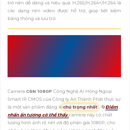
trở nên dễ dàng và hiệu quả. H.265/H.264+/H.264 là
các dạng nén video được hỗ trợ, giúp tiết kiệm
băng thông và lưu trữ.
CAMERA CHÍNH HÃNG
C6N 1080P
CỦA WIFI
EZVIZ
Camera
C6N 1080P
Công Nghệ AI Hồng Ngoại
Smart IR CMOS của Công ty An Thành Phát thực sự
là một sản phẩm đáng ☣️
chú trọng nhất
. 🔄
Điểm
nhấn ấn tượng có thể thấy
camera này có chất
lượng hình ảnh rõ nét với độ phân giải 1080P, cho