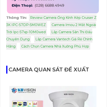
Điện Thoại:
(028) 6688.4949
Thông Tin:
Review Camera Ống Kính Kép Cruiser Z
3K IPC-S7DP-5M0WEZ
Camera Imou 2 Mắt Ngoài
Trời Ipc-S7xp-10M0wed
Lắp Camera Sân Thi Đấu
Chuyên Dụng
Lắp Camera Vantech Giá Rẻ Chính
Hãng
Cách Chọn Camera Nhà Xưởng Phù Hợp
CAMERA QUAN SÁT ĐỀ XUẤT