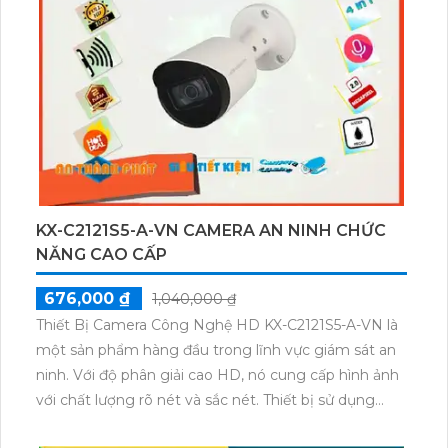
thống khác nhau. Bên cạnh đó, thiết bị còn tích hợp
khả năng công nghệ AI giúp nâng cao khả năng
giám sát và phân tích dữ liệu.
KX-C2121S5-A-VN CAMERA AN NINH CHỨC
NĂNG CAO CẤP
676,000 ₫
1,040,000 ₫
Thiết Bị Camera Công Nghệ HD KX-C2121S5-A-VN là
một sản phẩm hàng đầu trong lĩnh vực giám sát an
ninh. Với độ phân giải cao HD, nó cung cấp hình ảnh
với chất lượng rõ nét và sắc nét. Thiết bị sử dụng
công nghệ tiên tiến, cho phép ghi hình liên tục hoặc