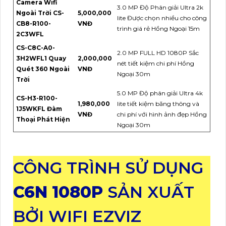
Camera Wifi
3.0 MP Độ Phân giải Ultra 2k
Ngoài Trời CS-
5,000,000
lite Được chọn nhiều cho công
CB8-R100-
VNĐ
trình giá rẻ Hồng Ngoại 15m
2C3WFL
CS-C8C-A0-
2.0 MP FULL HD 1080P Sắc
3H2WFL1 Quay
2,000,000
nét tiết kiệm chi phí Hồng
Quét 360 Ngoài
VNĐ
Ngoại 30m
Trời
5.0 MP Độ phân giải Ultra 4k
CS-H3-R100-
1,980,000
lite tiết kiệm băng thông và
1J5WKFL Đàm
VNĐ
chi phí với hình ảnh đẹp Hồng
Thoại Phát Hiện
Ngoại 30m
CÔNG TRÌNH SỬ DỤNG
C6N 1080P
SẢN XUẤT
BỞI WIFI EZVIZ