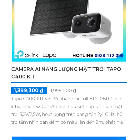
CAMERA AI NĂNG LƯỢNG MẶT TRỜI TAPO
C400 KIT
1,399,300 ₫
1,999,000 ₫
Tapo C400 KIT với độ phân giải Full HD 1080P, pin
lithium-ion 5200mAh tích hợp kết hợp tấm pin mặt
trời 5,2V/2,5W, hoạt động trên băng tần 2,4 GHz, hỗ
trợ tầm nhìn ban đêm có màu lên đến 9m, phát hiện
chuyển động và con người bằng AI, đồng thời lưu trữ
dữ liệu qua thẻ microSD lên đến 512GB.