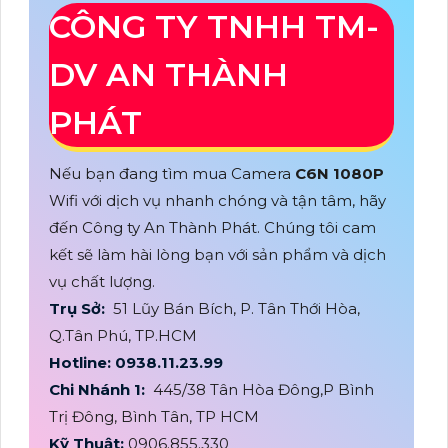
CÔNG TY TNHH TM-
DV AN THÀNH
PHÁT
Nếu bạn đang tìm mua Camera
C6N 1080P
Wifi với dịch vụ nhanh chóng và tận tâm, hãy
đến Công ty An Thành Phát. Chúng tôi cam
kết sẽ làm hài lòng bạn với sản phẩm và dịch
vụ chất lượng.
Trụ Sở:
51 Lũy Bán Bích, P. Tân Thới Hòa,
Q.Tân Phú, TP.HCM
Hotline: 0938.11.23.99
Chi Nhánh 1:
445/38 Tân Hòa Đông,P Bình
Trị Đông, Bình Tân, TP HCM
Kỹ Thuật:
0906.855.330