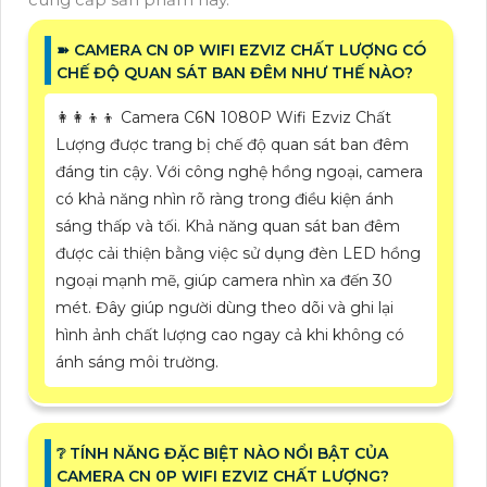
➽ CAMERA CN 0P WIFI EZVIZ CHẤT LƯỢNG CÓ
CHẾ ĐỘ QUAN SÁT BAN ĐÊM NHƯ THẾ NÀO?
👩‍👩‍👦‍👦 Camera C6N 1080P Wifi Ezviz Chất
Lượng được trang bị chế độ quan sát ban đêm
đáng tin cậy. Với công nghệ hồng ngoại, camera
có khả năng nhìn rõ ràng trong điều kiện ánh
sáng thấp và tối. Khả năng quan sát ban đêm
được cải thiện bằng việc sử dụng đèn LED hồng
ngoại mạnh mẽ, giúp camera nhìn xa đến 30
mét. Đây giúp người dùng theo dõi và ghi lại
hình ảnh chất lượng cao ngay cả khi không có
ánh sáng môi trường.
❔ TÍNH NĂNG ĐẶC BIỆT NÀO NỔI BẬT CỦA
CAMERA CN 0P WIFI EZVIZ CHẤT LƯỢNG?