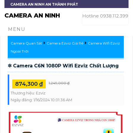
CAMERA AN NINH AN THÀNH PHÁT
CAMERA AN NINH
Hotline 0938.112.399
MENU
Camera Quan Sát
Camera Ezviz Giá Rẻ
Camera Wifi Ezviz
Ngoài Trời
✲ Camera C6N 1080P Wifi Ezviz Chất Lượng
874,300 ₫
1,249,000 ₫
Thương hiệu:
Ezviz
Ngày đăng:
1/16/2024 10:01:36 AM