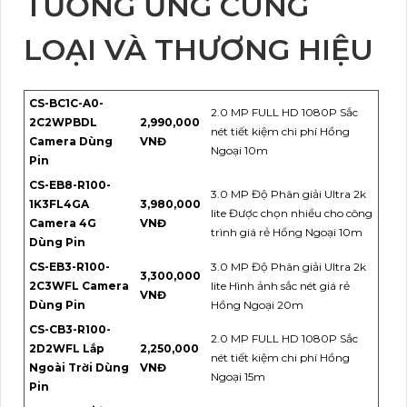
TƯƠNG ỨNG CÙNG
LOẠI VÀ THƯƠNG HIỆU
CS-BC1C-A0-
2.0 MP FULL HD 1080P Sắc
2C2WPBDL
2,990,000
nét tiết kiệm chi phí Hồng
Camera Dùng
VNĐ
Ngoại 10m
Pin
CS-EB8-R100-
3.0 MP Độ Phân giải Ultra 2k
1K3FL4GA
3,980,000
lite Được chọn nhiều cho công
Camera 4G
VNĐ
trình giá rẻ Hồng Ngoại 10m
Dùng Pin
CS-EB3-R100-
3.0 MP Độ Phân giải Ultra 2k
3,300,000
2C3WFL Camera
lite Hình ảnh sắc nét giá rẻ
VNĐ
Dùng Pin
Hồng Ngoại 20m
CS-CB3-R100-
2.0 MP FULL HD 1080P Sắc
2D2WFL Lắp
2,250,000
nét tiết kiệm chi phí Hồng
Ngoài Trời Dùng
VNĐ
Ngoại 15m
Pin