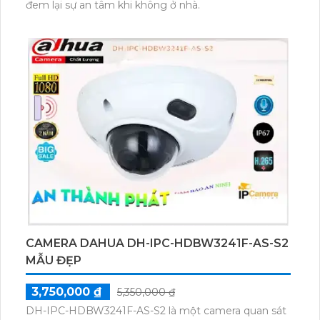
đem lại sự an tâm khi không ở nhà.
CAMERA DAHUA DH-IPC-HDBW3241F-AS-S2
MẪU ĐẸP
3,750,000 ₫
5,350,000 ₫
DH-IPC-HDBW3241F-AS-S2 là một camera quan sát