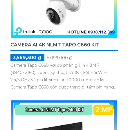
CAMERA AI 4K NLMT TAPO C660 KIT
3,569,300 ₫
5,099,000 ₫
Camera Tapo C660 với độ phân giải 4K 8MP
(3840×2160), zoom kỹ thuật số 18×, kết nối Wi-Fi
2.4/5 GHz và pin lithium-ion 10000 mAh sạc lại.
Camera Tapo C660 còn được trang bị tấm pin năng
lượng mặt trời 5.2V 2.5W, tích hợp AI phát hiện người,
thú cưng, phương tiện, lưu trữ thẻ microSD tối đa 512
GB.