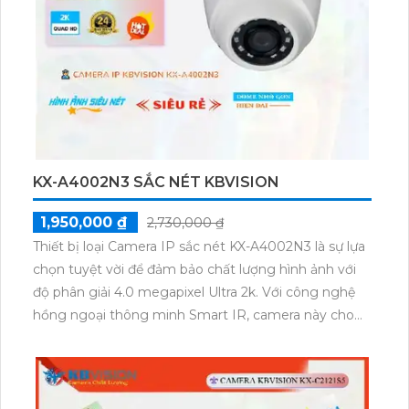
KX-A4002N3 SẮC NÉT KBVISION
1,950,000 ₫
2,730,000 ₫
Thiết bị loại Camera IP sắc nét KX-A4002N3 là sự lựa
chọn tuyệt vời để đảm bảo chất lượng hình ảnh với
độ phân giải 4.0 megapixel Ultra 2k. Với công nghệ
hồng ngoại thông minh Smart IR, camera này cho
phép giám sát trong khoảng cách tới 30m vào ban
đêm. Đặc biệt, camera này được thiết kế dạng dome
kim loại, phù hợp sử dụng trong gia đình. Sử dụng
công nghệ IP, camera dễ dàng tích hợp vào nhiều hệ