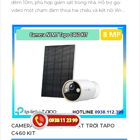
đêm 10m, phù hợp giám sát trong nhà. Hỗ trợ gọi
video một chạm đàm thoại hai chiều và kết nối Wi-Fi
ổn định giúp quan sát từ xa. Lưu trữ linh hoạt qua thẻ
microSD tối đa 256GB hoặc lưu đám mây dễ lắp đặt
cho gia đình và văn phòng nhỏ.
CAMERA NĂNG LƯỢNG MẶT TRỜI TAPO
C460 KIT