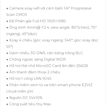
● Camera xoay wifi với cảm biến 1/4" Progressive
Scan CMOS
● Độ Phân giải Full HD 1920×1080
● Ống kính 4mm@ F2.4, view angle: 85°(chéo), 75°
(ngang), 45°(dọc)
● Xoay 4 chiều (góc xoay ngang: 340°, góc xoay dọc:
55°)
● Giảm nhiễu 3D DNR, cân bằng trắng BLC
● Chống ngược sáng Digital WDR
● Hỗ trợ thẻ nhớ MicroSD Card lên đến 256GB
● Âm thanh đàm thoại 2 chiều
● Hỗ trợ 1 cổng LAN RJ45
● Phần mềm xem từ xa trên smart phone EZVIZ
cloud miễn phí
● Nguồn DC 5V±10%
● Công suất tiêu thụ Max