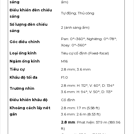
sáng
ấm)
Điều khiển đèn chiếu
Tự động; Thủ công
sáng
Số lượng đèn chiếu
2 (ánh sáng ấm)
sáng
Pan: 0°–360°; Nghiêng: 0°–78°;
Góc điều chỉnh
Xoay: 0°–360°
Loại ống kính
Tiêu cự cố định (Fixed-focal)
Ngàm ống kính
M16
Tiêu cự
2.8 mm; 3.6 mm
Khẩu độ tối đa
F1.0
2.8 mm: H: 112°; V: 60°; D: 134°
Trường nhìn
3.6 mm: H: 94°; V: 50°; D: 113°
Điều khiển khẩu độ
Cố định
Khoảng cách lấy nét
2.8 mm: 1.7 m (5.58 ft)
gần
3.6 mm: 2.6 m (8.53 ft)
2.8 mm
: Phát hiện: 57.9 m (189.96
ft)