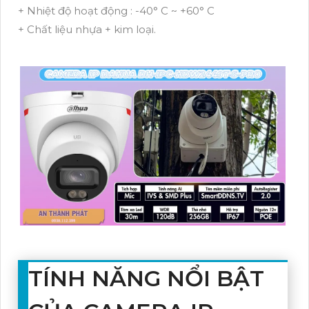
+ Nhiệt độ hoạt động : -40° C ~ +60° C
+ Chất liệu nhựa + kim loại.
TÍNH NĂNG NỔI BẬT