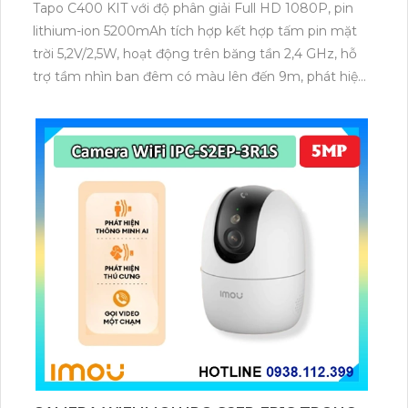
Tapo C400 KIT với độ phân giải Full HD 1080P, pin
lithium-ion 5200mAh tích hợp kết hợp tấm pin mặt
trời 5,2V/2,5W, hoạt động trên băng tần 2,4 GHz, hỗ
trợ tầm nhìn ban đêm có màu lên đến 9m, phát hiện
chuyển động và con người bằng AI, đồng thời lưu trữ
dữ liệu qua thẻ microSD lên đến 512GB.