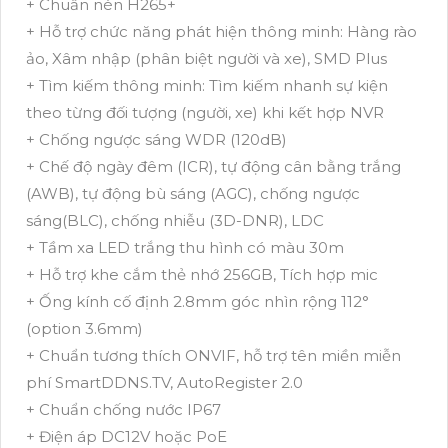
+ Chuẩn nén H265+
+ Hỗ trợ chức năng phát hiện thông minh: Hàng rào
ảo, Xâm nhập (phân biệt người và xe), SMD Plus
+ Tìm kiếm thông minh: Tìm kiếm nhanh sự kiện
theo từng đối tượng (người, xe) khi kết hợp NVR
+ Chống ngược sáng WDR (120dB)
+ Chế độ ngày đêm (ICR), tự động cân bằng trắng
(AWB), tự động bù sáng (AGC), chống ngược
sáng(BLC), chống nhiễu (3D-DNR), LDC
+ Tầm xa LED trắng thu hình có màu 30m
+ Hỗ trợ khe cắm thẻ nhớ 256GB, Tích hợp mic
+ Ống kính cố định 2.8mm góc nhìn rộng 112°
(option 3.6mm)
+ Chuẩn tương thích ONVIF, hỗ trợ tên miền miễn
phí SmartDDNS.TV, AutoRegister 2.0
+ Chuẩn chống nước IP67
+ Điện áp DC12V hoặc PoE