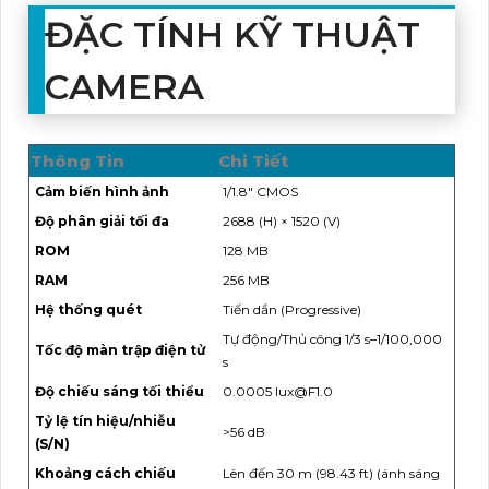
ĐẶC TÍNH KỸ THUẬT
CAMERA
Thông Tin
Chi Tiết
Cảm biến hình ảnh
1/1.8" CMOS
Độ phân giải tối đa
2688 (H) × 1520 (V)
ROM
128 MB
RAM
256 MB
Hệ thống quét
Tiến dần (Progressive)
Tự động/Thủ công 1/3 s–1/100,000
Tốc độ màn trập điện tử
s
Độ chiếu sáng tối thiểu
0.0005 lux@F1.0
Tỷ lệ tín hiệu/nhiễu
>56 dB
(S/N)
Khoảng cách chiếu
Lên đến 30 m (98.43 ft) (ánh sáng