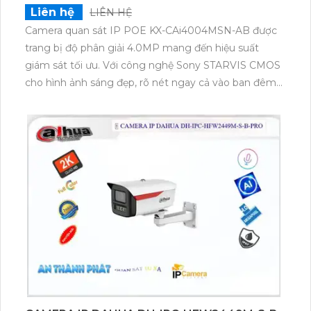
Liên hệ
LIÊN HỆ
Camera quan sát IP POE KX-CAi4004MSN-AB được
trang bị độ phân giải 4.0MP mang đến hiệu suất
giám sát tối ưu. Với công nghệ Sony STARVIS CMOS
cho hình ảnh sáng đẹp, rõ nét ngay cả vào ban đêm
kết hợp giao thức ONVIF giúp camera thích hợp cho
các công trình cao cấp.Camera an ninh POE KX-
CAi4004MSN-AB sử dụng công nghệ hồng ngoại
40m ban đêm và chống nhập phạm. Độ phân giải
4.0 MP, thiết kế IP POE, chuyên dụng cho cửa hàng.
Lưu dữ liệu trên thẻ nhớ Micro SD, tiết kiệm điện
năng.