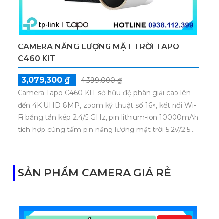
CAMERA NĂNG LƯỢNG MẶT TRỜI TAPO
C460 KIT
3,079,300 ₫
4,399,000 ₫
Camera Tapo C460 KIT sở hữu độ phân giải cao lên
đến 4K UHD 8MP, zoom kỹ thuật số 16×, kết nối Wi-
Fi băng tần kép 2.4/5 GHz, pin lithium-ion 10000mAh
tích hợp cùng tấm pin năng lượng mặt trời 5.2V/2.5W.
Tapo C460 KIT cũng hỗ trợ quan sát ban đêm màu
với cảm biến Starlight, tầm nhìn lên đến 15 m.
SẢN PHẨM CAMERA GIÁ RẺ