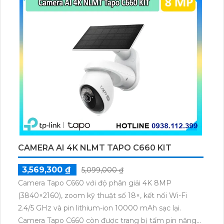
CAMERA AI 4K NLMT TAPO C660 KIT
3,569,300 ₫
5,099,000 ₫
Camera Tapo C660 với độ phân giải 4K 8MP
(3840×2160), zoom kỹ thuật số 18×, kết nối Wi-Fi
2.4/5 GHz và pin lithium-ion 10000 mAh sạc lại.
Camera Tapo C660 còn được trang bị tấm pin năng