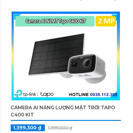
lượng mặt trời 5.2V 2.5W, tích hợp AI phát hiện người,
thú cưng, phương tiện, lưu trữ thẻ microSD tối đa 512
GB.
CAMERA AI NĂNG LƯỢNG MẶT TRỜI TAPO
C400 KIT
1,399,300 ₫
1,999,000 ₫