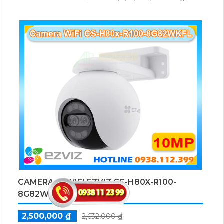
kiện thiếu sáng.
CAMERA IP WIFI EZVIZ CS-H80X-R100-
8G82WKFL
2,500,000 ₫
2,632,000 ₫