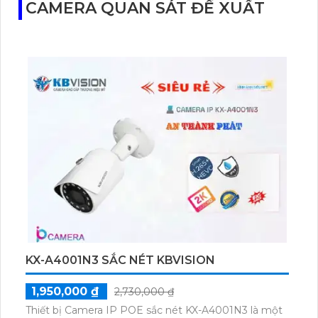
CAMERA QUAN SÁT ĐỀ XUẤT
KX-A4001N3 SẮC NÉT KBVISION
1,950,000 ₫
2,730,000 ₫
Thiết bị Camera IP POE sắc nét KX-A4001N3 là một