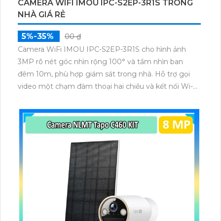
CAMERA WIFI IMOU IPC-S2EP-3R1S TRONG
NHÀ GIÁ RẺ
5%-35%
00 ₫
Camera WiFi IMOU IPC-S2EP-3R1S cho hình ảnh
3MP rõ nét góc nhìn rộng 100° và tầm nhìn ban
đêm 10m, phù hợp giám sát trong nhà. Hỗ trợ gọi
video một chạm đàm thoại hai chiều và kết nối Wi-Fi
ổn định giúp quan sát từ xa. Lưu trữ linh hoạt qua thẻ
microSD tối đa 256GB hoặc lưu đám mây dễ lắp đặt
cho gia đình và văn phòng nhỏ.