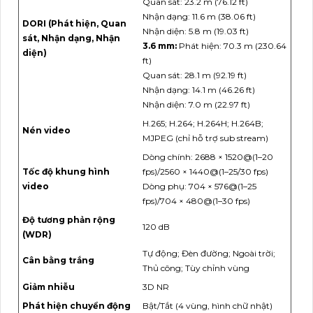
Quan sát: 23.2 m (76.12 ft)
Nhận dạng: 11.6 m (38.06 ft)
DORI (Phát hiện, Quan
Nhận diện: 5.8 m (19.03 ft)
sát, Nhận dạng, Nhận
3.6 mm:
Phát hiện: 70.3 m (230.64
diện)
ft)
Quan sát: 28.1 m (92.19 ft)
Nhận dạng: 14.1 m (46.26 ft)
Nhận diện: 7.0 m (22.97 ft)
H.265; H.264; H.264H; H.264B;
Nén video
MJPEG (chỉ hỗ trợ sub stream)
Dòng chính: 2688 × 1520@(1–20
Tốc độ khung hình
fps)/2560 × 1440@(1–25/30 fps)
video
Dòng phụ: 704 × 576@(1–25
fps)/704 × 480@(1–30 fps)
Độ tương phản rộng
120 dB
(WDR)
Tự động; Đèn đường; Ngoài trời;
Cân bằng trắng
Thủ công; Tùy chỉnh vùng
Giảm nhiễu
3D NR
Phát hiện chuyển động
Bật/Tắt (4 vùng, hình chữ nhật)