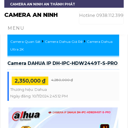
CAMERA AN NINH AN THÀNH PHÁT
CAMERA AN NINH
Hotline 0938.112.399
MENU
Camera Quan Sát
Camera Dahua Giá Rẻ
Camera Dahua
Ultra 2K
Camera DAHUA IP DH-IPC-HDW2449T-S-PRO
2,350,000 ₫
4,280,000 ₫
Thương hiệu:
Dahua
Ngày đăng:
10/7/2024 2:45:12 PM