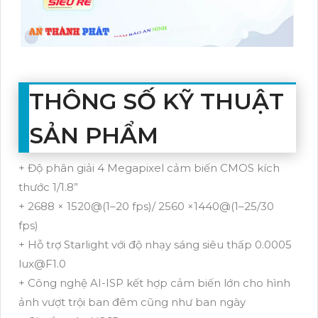
THÔNG SỐ KỸ THUẬT
SẢN PHẨM
+ Độ phân giải 4 Megapixel cảm biến CMOS kích
thước 1/1.8”
+ 2688 × 1520@(1–20 fps)/ 2560 ×1440@(1–25/30
fps)
+ Hỗ trợ Starlight với độ nhạy sáng siêu thấp 0.0005
lux@F1.0
+ Công nghệ AI-ISP kết hợp cảm biến lớn cho hình
ảnh vượt trội ban đêm cũng như ban ngày