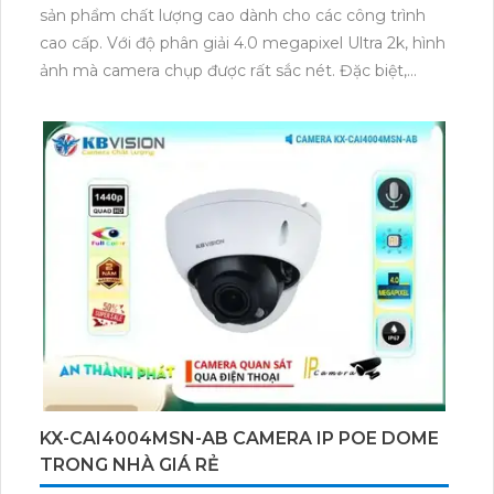
sản phẩm chất lượng cao dành cho các công trình
cao cấp. Với độ phân giải 4.0 megapixel Ultra 2k, hình
ảnh mà camera chụp được rất sắc nét. Đặc biệt,
camera được trang bị công nghệ Hồng Ngoại Smart
IR, cho phép quan sát ban đêm với khoảng cách lên
đến 30m và hình ảnh vẫn rõ nét. Loại camera này có
thiết kế dạng bullet, phù hợp để sử dụng ngoài trời
và thân kim loại, đảm bảo độ bền và bảo vệ tốt hơn.
Với khả năng tích hợp hệ thống dễ dàng, người dùng
có thể kết nối và điều khiển camera từ xa một cách
thuận tiện. Hơn nữa, camera cũng tích hợp khả năng
thu hình chất lượng, giúp quản lý và ghi lại các sự
kiện quan trọng một cách hiệu quả.
KX-CAI4004MSN-AB CAMERA IP POE DOME
TRONG NHÀ GIÁ RẺ