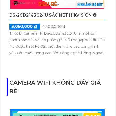
DS-2CD2143G2-IU SẮC NÉT HIKVISION ✪
3,050,000 ₫
4,400,000 ₫
Thiết bị Camera IP DS-2CD2143G2-IU là một sản
phẩm sắc nét với độ phân giải 4.0 megapixel Ultra 2k.
Nó được thiết kế đặc biệt dành cho các công trình
yêu cầu chất lượng cao. Với công nghệ Hồng Ngoại
EXIR, camera này cung cấp hình ảnh ban đêm sáng
đẹp, có khả năng giám sát trong bán kính 30m. Với
kiểu dáng Dome Kim Loại, hoặc động, camera này
phù hợp với gia đình và cũng được tích hợp công
CAMERA WIFI KHÔNG DÂY GIÁ
nghệ IP để không bị giảm chất lượng. Ngoài ra, nó
RẺ
còn có khả năng thu âm rõ ràng và to.