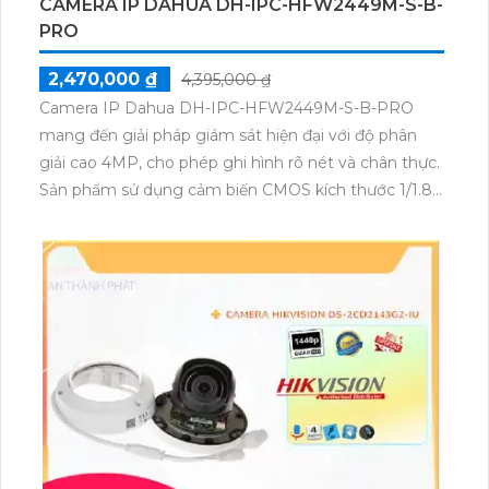
CAMERA IP DAHUA DH-IPC-HFW2449M-S-B-
PRO
2,470,000 ₫
4,395,000 ₫
Camera IP Dahua DH-IPC-HFW2449M-S-B-PRO
mang đến giải pháp giám sát hiện đại với độ phân
giải cao 4MP, cho phép ghi hình rõ nét và chân thực.
Sản phẩm sử dụng cảm biến CMOS kích thước 1/1.8”,
đảm bảo hình ảnh sắc nét cả ban ngày lẫn ban đêm
nhờ công nghệ Starlight với độ nhạy sáng cực thấp
chỉ 0.0005 lux. Tích hợp nhiều tính năng thông minh
như phát hiện chuyển động, phân tích video và khả
năng tìm kiếm nhanh sự kiện, camera này là sự lựa
chọn tối ưu cho mọi không gian, từ gia đình đến
doanh nghiệp. Hiện sản phẩm đang có sẵn tại An
Thành Phát với mức giá cực kỳ cạnh tranh.