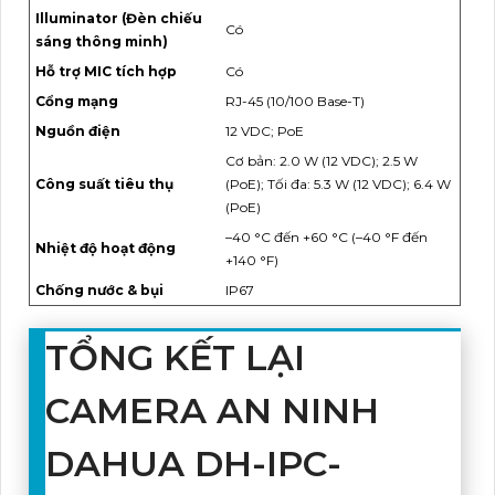
Illuminator (Đèn chiếu
Có
sáng thông minh)
Hỗ trợ MIC tích hợp
Có
Cổng mạng
RJ-45 (10/100 Base-T)
Nguồn điện
12 VDC; PoE
Cơ bản: 2.0 W (12 VDC); 2.5 W
Công suất tiêu thụ
(PoE); Tối đa: 5.3 W (12 VDC); 6.4 W
(PoE)
–40 °C đến +60 °C (–40 °F đến
Nhiệt độ hoạt động
+140 °F)
Chống nước & bụi
IP67
TỔNG KẾT LẠI
CAMERA AN NINH
DAHUA DH-IPC-