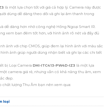
IZ3
là một lựa chọn tốt với giá cả hợp lý. Camera này được
ười dùng dễ dàng theo dõi và ghi lại âm thanh trong
và dễ dàng hơn nhờ công nghệ Hồng Ngoại Smart IR.
g xem ban đêm tốt hơn, với hình ảnh rõ nét và đầy đủ
 hình ảnh với chip CMOS, giúp đem lại hình ảnh với màu sắc
 hình ảnh giúp người dùng nhận biết và ghi lại các chi tiết
iết bị Loại Camera
DHI-ITC413-PW4D-IZ3
là một lựa
 một camera giá rẻ, nhưng vẫn có khả năng thu âm, xem
ắc đẹp.
 chất lượng Thu Âm bạn nên xem qua:
 loại