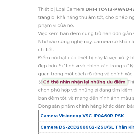
Thiết bị Loại Camera
DHI-ITC413-PW4D-
trang bị khả năng thu âm tốt, cho phép ng
phạm vi của nó.
Việc xem ban đêm cũng trở nên đơn giản 
Nhờ vào công nghệ này, camera có khả năn
chi tiết.
Điểm nổi bật của thiết bị này là việc xử lý
đẹp hơn. Sự tinh vi và chính xác trong xử lý
quan trọng một cách rõ ràng và chính xác.
️🥈
Có thể nhìn nhận lại những ưu điểm
Th
chọn phù hợp với những ai đang tìm kiếm
ban đêm tốt, và mang đến hình ảnh màu s
Dòng sản phẩm chính hãng khác đảm bảo
Camera Visioncop VSC-IP0460R-PSK
Camera DS-2CD2686G2-IZSU/SL Thân Kim