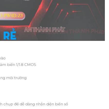
vào
cảm biến 1/1.8 CMOS
áng môi trường
nh chụp để dễ dàng nhận diện biển số