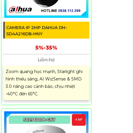
CAMERA IP 2MP DAHUA DH-
SD4A216DB-HNY
5%-35%
Liên hệ
Zoom quang học mạnh, Starlight ghi
hình thiếu sáng, AI WizSense & SMD
3.0 nâng cao cảnh báo, chịu nhiệt
-40°C đến 65°C.