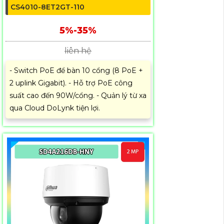
CS4010-8ET2GT-110
5%-35%
liên hệ
- Switch PoE để bàn 10 cổng (8 PoE +
2 uplink Gigabit). - Hỗ trợ PoE công
suất cao đến 90W/cổng. - Quản lý từ xa
qua Cloud DoLynk tiện lợi.