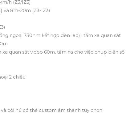
0km/h (Z3/IZ3)
1) và 8m-20m (Z3-IZ3)
3)
(hồng ngoại 730nm kết hợp đèn led) : tầm xa quan sát
 10m
m xa quan sát video 60m, tầm xa cho việc chụp biển số
hoại 2 chiều
 và còi hú có thể custom âm thanh tùy chọn