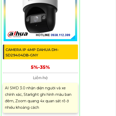
CAMERA IP 4MP DAHUA DH-
SD29404DB-GNY
5%-35%
Liên hệ
AI SMD 3.0 nhận diện người và xe
chính xác, Starlight ghi hình màu ban
đêm, Zoom quang 4x quan sát rõ ở
nhiều khoảng cách