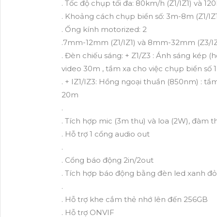
. Tốc độ chụp tối đa: 80km/h (Z1/IZ1) và 12
. Khoảng cách chụp biển số: 3m-8m (Z1/IZ
. Ống kính motorized: 2
.7mm-12mm (Z1/IZ1) và 8mm-32mm (Z3/IZ
. Đèn chiếu sáng: + Z1/Z3 : Ánh sáng kép 
video 30m , tầm xa cho việc chụp biển số
. + IZ1/IZ3: Hồng ngoại thuần (850nm) : tầ
20m
.
. Tích hợp mic (3m thu) và loa (2W), đàm t
. Hỗ trợ 1 cổng audio out
.
. Cổng báo động 2in/2out
. Tích hợp báo động bằng đèn led xanh đỏ
.
. Hỗ trợ khe cắm thẻ nhớ lên đến 256GB
. Hỗ trợ ONVIF