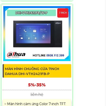
MÀN HÌNH CHUÔNG CỬA 7INCH
DAHUA DHI-VTH2421FB-P
5%-35%
liên hệ
– Màn hình cảm ứng Color 7-inch TFT