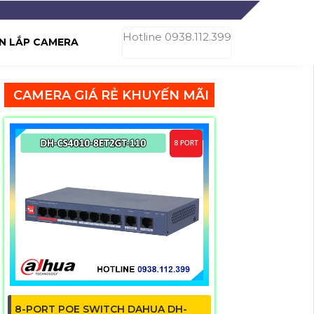
Hotline 0938.112.399
N LẮP CAMERA
CAMERA GIÁ RẺ KHUYẾN MÃI
8-PORT POE SWITCH DAHUA DH-