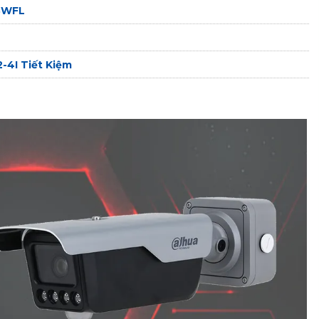
C3WFL
-4I Tiết Kiệm