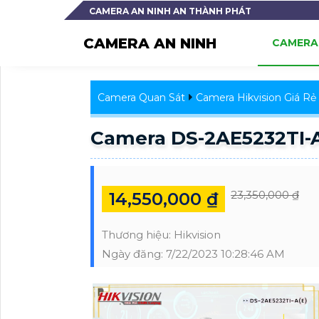
CAMERA AN NINH AN THÀNH PHÁT
CAMERA AN NINH
CAMERA 
Camera Quan Sát
Camera Hikvision Giá Rẻ
Camera DS-2AE5232TI-A(
23,350,000 ₫
14,550,000 ₫
Thương hiệu:
Hikvision
Ngày đăng:
7/22/2023 10:28:46 AM