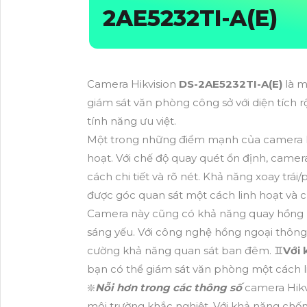
2AE5232TI-A(E)
Camera Hikvision
DS-2AE5232TI-A(E)
là m
giám sát văn phòng công sở với diện tích 
tính năng ưu việt.
Một trong những điểm mạnh của camera 
hoạt. Với chế độ quay quét ổn định, came
cách chi tiết và rõ nét. Khả năng xoay tr
được góc quan sát một cách linh hoạt và c
Camera này cũng có khả năng quay hồng n
sáng yếu. Với công nghệ hồng ngoại thông
cường khả năng quan sát ban đêm. ♊
Với 
bạn có thể giám sát văn phòng một cách li
❇️
Nỗi hơn trong các thông số
camera Hikv
môi trường khắc nghiệt. Với khả năng chố