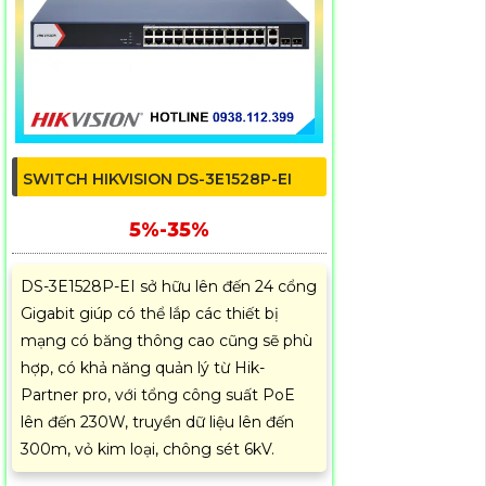
SWITCH HIKVISION DS-3E1528P-EI
5%-35%
DS-3E1528P-EI sở hữu lên đến 24 cổng
Gigabit giúp có thể lắp các thiết bị
mạng có băng thông cao cũng sẽ phù
hợp, có khả năng quản lý từ Hik-
Partner pro, với tổng công suất PoE
lên đến 230W, truyền dữ liệu lên đến
300m, vỏ kim loại, chông sét 6kV.