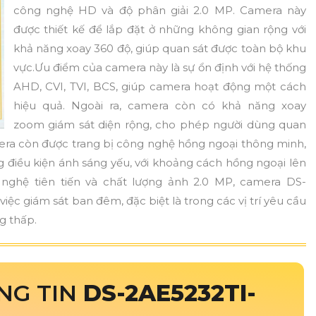
công nghệ HD và độ phân giải 2.0 MP. Camera này
được thiết kế để lắp đặt ở những không gian rộng với
khả năng xoay 360 độ, giúp quan sát được toàn bộ khu
vực.Ưu điểm của camera này là sự ổn định với hệ thống
AHD, CVI, TVI, BCS, giúp camera hoạt động một cách
hiệu quả. Ngoài ra, camera còn có khả năng xoay
zoom giám sát diện rộng, cho phép người dùng quan
mera còn được trang bị công nghệ hồng ngoại thông minh,
g điều kiện ánh sáng yếu, với khoảng cách hồng ngoại lên
 nghệ tiên tiến và chất lượng ảnh 2.0 MP, camera DS-
việc giám sát ban đêm, đặc biệt là trong các vị trí yêu cầu
g thấp.
NG TIN
DS-2AE5232TI-