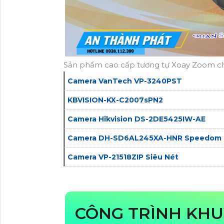
Sản phẩm cao cấp tương tự Xoay Zoom c
Camera VanTech VP-3240PST
KBVISION-KX-C2007sPN2
Camera Hikvision DS-2DE5425IW-AE
Camera DH-SD6AL245XA-HNR Speedom 
Camera VP-21518ZIP Siêu Nét
CÔNG TRÌNH KH