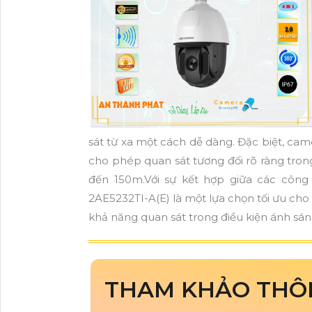
sát từ xa một cách dễ dàng. Đặc biệt, ca
cho phép quan sát tương đối rõ ràng tron
đến 150m.Với sự kết hợp giữa các công
2AE5232TI-A(E) là một lựa chọn tối ưu cho 
khả năng quan sát trong điều kiện ánh sán
THAM KHẢO THÔ