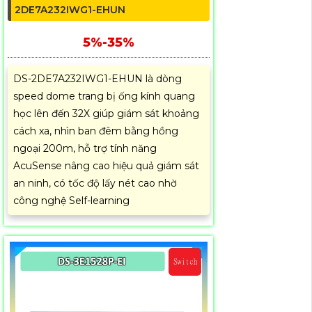
2DE7A232IWG1-EHUN
5%-35%
DS-2DE7A232IWG1-EHUN là dòng
speed dome trang bị ống kính quang
học lên đến 32X giúp giám sát khoảng
cách xa, nhìn ban đêm bằng hồng
ngoại 200m, hỗ trợ tính năng
AcuSense nâng cao hiệu quả giám sát
an ninh, có tốc độ lấy nét cao nhờ
công nghệ Self-learning