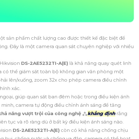
ột sản phẩm chất lượng cao được thiết kế đặc biệt để
rộng. Đây là một camera quan sát chuyên nghiệp với nhiều
Hikvision
DS-2AE5232TI-A(E)
là khả năng quay quét linh
ra có thể giám sát toàn bộ không gian văn phòng một
ái/phải lên/xuống, zoom 32x cho phép camera điều chỉnh
hính xác.
goại, giúp quan sát ban đêm hoặc trong điều kiện ánh
 minh, camera tự động điều chỉnh ánh sáng để tăng
khả năng vượt trội của công nghệ
⁂
khẳng định
rằng
ên tục và rõ ràng dù ở bất kỳ điều kiện ánh sáng nào.
ision
DS-2AE5232TI-A(E)
còn có khả năng chống chịu
ng bụi, chống nước và chống va đập, camera có thể hoạt