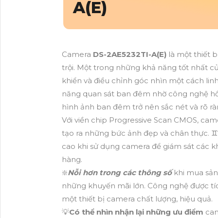
A(E)
Camera
DS-2AE5232TI-A(E)
là một thiết 
trội. Một trong những khả năng tốt nhất 
khiển và điều chỉnh góc nhìn một cách linh
năng quan sát ban đêm nhờ công nghệ hồn
hình ảnh ban đêm trở nên sắc nét và rõ rà
Với viền chip Progressive Scan CMOS, cam
tạo ra những bức ảnh đẹp và chân thực. ♊
cao khi sử dụng camera để giám sát các k
hàng.
❇️
Nỗi hơn trong các thông số
khi mua sản
những khuyến mãi lớn. Công nghệ được tíc
một thiết bị camera chất lượng, hiệu quả.
💡
Có thể nhìn nhận lại những ưu điểm
ca