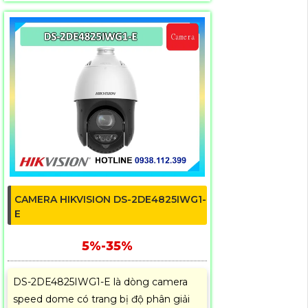
CAMERA HIKVISION DS-2DE4825IWG1-
E
5%-35%
DS-2DE4825IWG1-E là dòng camera
speed dome có trang bị độ phân giải