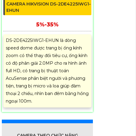
CAMERA HIKVISION DS-2DE4225IWG1-
EHUN
5%-35%
DS-2DE4225IWG1-EHUN là dòng
speed dome được trang bị ống kính
zoom có thể thay đổi tiêu cự, ống kính
có độ phân giải 2.0MP cho ra hình ảnh
full HD, có trang bị thuật toán
AcuSense phân biệt người và phương
tiện, trang bị micro và loa giúp đàm
thoại 2 chiều, nhìn ban đêm bằng hồng
ngoại 100m.
CAMERA THEO CHỨC NĂNG