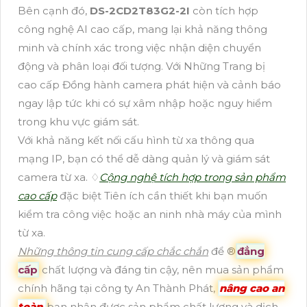
Bên cạnh đó,
DS-2CD2T83G2-2I
còn tích hợp
công nghệ AI cao cấp, mang lại khả năng thông
minh và chính xác trong việc nhận diện chuyển
động và phân loại đối tượng. Với Những Trang bị
cao cấp Đồng hành camera phát hiện và cảnh báo
ngay lập tức khi có sự xâm nhập hoặc nguy hiểm
trong khu vực giám sát.
Với khả năng kết nối cấu hình từ xa thông qua
mạng IP, bạn có thể dễ dàng quản lý và giám sát
camera từ xa. ♢
Cộng nghệ tích hợp trong sản phẩm
cao cấp
đặc biệt Tiên ích cần thiết khi bạn muốn
kiểm tra công việc hoặc an ninh nhà máy của mình
từ xa.
Những thông tin cung cấp chắc chắn
để ®️
đẳng
cấp
chất lượng và đáng tin cậy, nên mua sản phẩm
chính hãng tại công ty An Thành Phát,
nâng cao an
toàn
bạn nhận được sản phẩm chất lượng và dịch