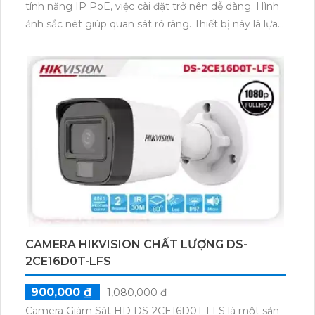
tính năng IP PoE, việc cài đặt trở nên dễ dàng. Hình
ảnh sắc nét giúp quan sát rõ ràng. Thiết bị này là lựa
chọn phù hợp cho việc giám sát tại các vị trí trong
nhà hoặc ngoài trời mà không cần phải tốn nhiều chi
phí.Dòng camera giá rẻ KX-A4111LN-A trang bị công
nghệ nén hình H.265+, giúp tiết kiệm chi phí đáng kể
cho việc lưu trữ dữ liệu. Với tính năng IP POE, việc cài
đặt trở nên dễ dàng. Camera sắc nét, chất lượng hình
ảnh cao, phù hợp sử dụng trong nhiều môi trường
khác nhau. Đây là sự lựa chọn lý tưởng cho hệ thống
giám sát hiệu quả.
CAMERA HIKVISION CHẤT LƯỢNG DS-
2CE16D0T-LFS
900,000 ₫
1,080,000 ₫
Camera Giám Sát HD DS-2CE16D0T-LFS là một sản