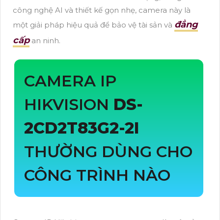
công nghệ AI và thiết kế gọn nhẹ, camera này là
đẳng
một giải pháp hiệu quả để bảo vệ tài sản và
cấp
an ninh.
CAMERA IP
HIKVISION
DS-
2CD2T83G2-2I
THƯỜNG DÙNG CHO
CÔNG TRÌNH NÀO