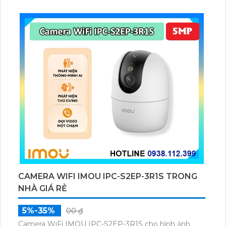
chuyển động và con người bằng AI, đồng thời lưu trữ
dữ liệu qua thẻ microSD lên đến 512GB.
CAMERA WIFI IMOU IPC-S2EP-3R1S TRONG
NHÀ GIÁ RẺ
5%-35%
00 ₫
Camera WiFi IMOU IPC-S2EP-3R1S cho hình ảnh