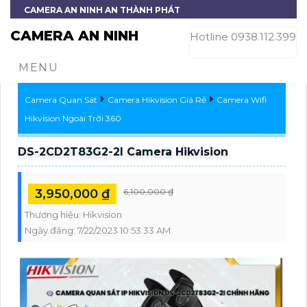
CAMERA AN NINH AN THÀNH PHÁT
CAMERA AN NINH
Hotline 0938.112.399
MENU
Camera Quan Sát
Camera Hikvision Giá Rẻ
Camera Wifi
Hikvision Ngoài Trời 360
DS-2CD2T83G2-2I Camera Hikvision
3,950,000 ₫
6,100,000 ₫
Thương hiệu:
Hikvision
Ngày đăng:
7/22/2023 10:53:33 AM