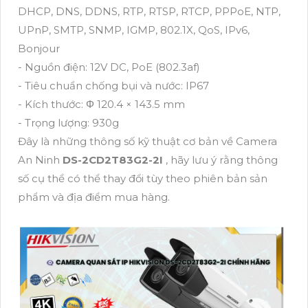
DHCP, DNS, DDNS, RTP, RTSP, RTCP, PPPoE, NTP,
UPnP, SMTP, SNMP, IGMP, 802.1X, QoS, IPv6,
Bonjour
- Nguồn điện: 12V DC, PoE (802.3af)
- Tiêu chuẩn chống bụi và nước: IP67
- Kích thước: Φ 120.4 × 143.5 mm
- Trọng lượng: 930g
Đây là những thông số kỹ thuật cơ bản về Camera
An Ninh
DS-2CD2T83G2-2I
, hãy lưu ý rằng thông
số cụ thể có thể thay đổi tùy theo phiên bản sản
phẩm và địa điểm mua hàng.