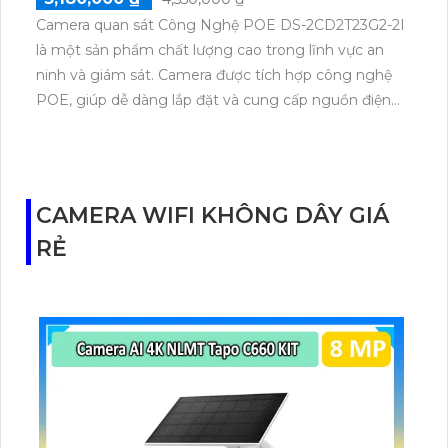
Camera quan sát Công Nghệ POE DS-2CD2T23G2-2I
là một sản phẩm chất lượng cao trong lĩnh vực an
ninh và giám sát. Camera được tích hợp công nghệ
POE, giúp dễ dàng lắp đặt và cung cấp nguồn điện
qua dây mạng. Với độ phân giải 2MP, khả năng quay
đêm vượt trội thông qua công nghệ EXIR 2.0, nhiều
tính năng thông minh như phát hiện chuyển động,
phát hiện hồng ngoại, sản phẩm này mang lại hình
CAMERA WIFI KHÔNG DÂY GIÁ
ảnh nét, sắc nét và rõ ràng trong mọi tình huống.
RẺ
Thiết kế chắc chắn, chịu được mọi thời tiết và hỗ trợ
nhiều tính năng cải thiện hiệu suất quan sát, camera
DS-2CD2T23G2-2I là sự lựa chọn hoàn hảo cho việc
an ninh và giám sát.