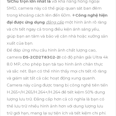
📶
Chú trọn lớn nhất là
với khả năng hồng ngoại
SMD, camera này có thể giúp quan sát ban đêm
trong khoảng cách lên đến 60m. ✈
Công nghệ hiện
đại được ứng dụng
đẳng cấp
một hình ảnh rõ ràng
và chi tiết ngay cả trong điều kiện ánh sáng yếu,
giúp bạn an tâm và bảo vệ căn nhà hoặc xưởng sản
xuất của bạn.
Để đáp ứng nhu cầu hình ảnh chất lượng cao,
camera
DS-2CD2T83G2-2I
có độ phân giải Ultra 4k
8.0 MP, cho phép bạn tái tạo hình ảnh chân thực
và sắc nét. Bạn có thể nhìn thấy mọi chi tiết rõ ràng
và giám sát tất cả các hoạt động xung quanh.
Camera này cũng được trang bị công nghệ tiên tiến
H.265+/H.265/H.264+/H.264 để tiết kiệm 50% dung
lượng lưu trữ. Đẳng cấp hơn cả có nghĩa là bạn có
thể lưu trữ nhiều hình ảnh hơn với dung lượng lưu
trữ giới hạn, mang lại sự tiện ích và tiết kiệm chi phí.