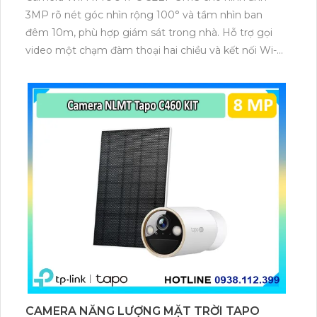
3MP rõ nét góc nhìn rộng 100° và tầm nhìn ban
đêm 10m, phù hợp giám sát trong nhà. Hỗ trợ gọi
video một chạm đàm thoại hai chiều và kết nối Wi-Fi
ổn định giúp quan sát từ xa. Lưu trữ linh hoạt qua thẻ
microSD tối đa 256GB hoặc lưu đám mây dễ lắp đặt
cho gia đình và văn phòng nhỏ.
CAMERA NĂNG LƯỢNG MẶT TRỜI TAPO