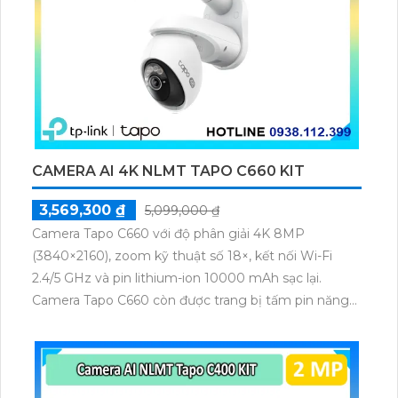
CAMERA AI 4K NLMT TAPO C660 KIT
3,569,300 ₫
5,099,000 ₫
Camera Tapo C660 với độ phân giải 4K 8MP
(3840×2160), zoom kỹ thuật số 18×, kết nối Wi-Fi
2.4/5 GHz và pin lithium-ion 10000 mAh sạc lại.
Camera Tapo C660 còn được trang bị tấm pin năng
lượng mặt trời 5.2V 2.5W, tích hợp AI phát hiện người,
thú cưng, phương tiện, lưu trữ thẻ microSD tối đa 512
GB.