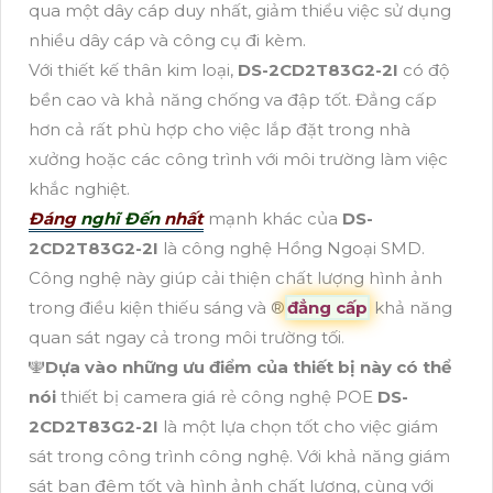
qua một dây cáp duy nhất, giảm thiểu việc sử dụng
nhiều dây cáp và công cụ đi kèm.
Với thiết kế thân kim loại,
DS-2CD2T83G2-2I
có độ
bền cao và khả năng chống va đập tốt. Đẳng cấp
hơn cả rất phù hợp cho việc lắp đặt trong nhà
xưởng hoặc các công trình với môi trường làm việc
khắc nghiệt.
Đáng
nghĩ Đến
nhất
mạnh khác của
DS-
2CD2T83G2-2I
là công nghệ Hồng Ngoại SMD.
Công nghệ này giúp cải thiện chất lượng hình ảnh
trong điều kiện thiếu sáng và ®️
đẳng cấp
khả năng
quan sát ngay cả trong môi trường tối.
️🕎
Dựa vào những ưu điểm của thiết bị này có thể
nói
thiết bị camera giá rẻ công nghệ POE
DS-
2CD2T83G2-2I
là một lựa chọn tốt cho việc giám
sát trong công trình công nghệ. Với khả năng giám
sát ban đêm tốt và hình ảnh chất lượng, cùng với