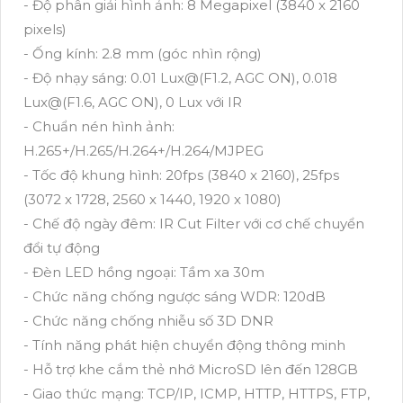
- Độ phân giải hình ảnh: 8 Megapixel (3840 x 2160
pixels)
- Ống kính: 2.8 mm (góc nhìn rộng)
- Độ nhạy sáng: 0.01 Lux@(F1.2, AGC ON), 0.018
Lux@(F1.6, AGC ON), 0 Lux với IR
- Chuẩn nén hình ảnh:
H.265+/H.265/H.264+/H.264/MJPEG
- Tốc độ khung hình: 20fps (3840 x 2160), 25fps
(3072 x 1728, 2560 x 1440, 1920 x 1080)
- Chế độ ngày đêm: IR Cut Filter với cơ chế chuyển
đổi tự động
- Đèn LED hồng ngoại: Tầm xa 30m
- Chức năng chống ngược sáng WDR: 120dB
- Chức năng chống nhiễu số 3D DNR
- Tính năng phát hiện chuyển động thông minh
- Hỗ trợ khe cắm thẻ nhớ MicroSD lên đến 128GB
- Giao thức mạng: TCP/IP, ICMP, HTTP, HTTPS, FTP,