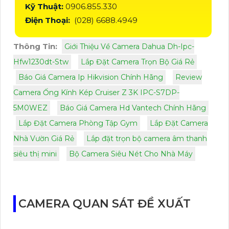
Kỹ Thuật:
0906.855.330
Điện Thoại:
(028) 6688.4949
Thông Tin:
Giới Thiệu Về Camera Dahua Dh-Ipc-
Hfw1230dt-Stw
Lắp Đặt Camera Trọn Bộ Giá Rẻ
Báo Giá Camera Ip Hikvision Chính Hãng
Review
Camera Ống Kính Kép Cruiser Z 3K IPC-S7DP-
5M0WEZ
Báo Giá Camera Hd Vantech Chính Hãng
Lắp Đặt Camera Phòng Tập Gym
Lắp Đặt Camera
Nhà Vườn Giá Rẻ
Lắp đặt trọn bộ camera âm thanh
siêu thị mini
Bộ Camera Siêu Nét Cho Nhà Máy
CAMERA QUAN SÁT ĐỀ XUẤT