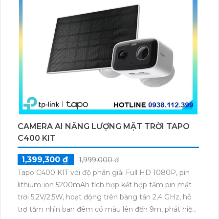
CAMERA AI NĂNG LƯỢNG MẶT TRỜI TAPO
C400 KIT
1,399,300 ₫
1,999,000 ₫
Tapo C400 KIT với độ phân giải Full HD 1080P, pin
lithium-ion 5200mAh tích hợp kết hợp tấm pin mặt
trời 5,2V/2,5W, hoạt động trên băng tần 2,4 GHz, hỗ
trợ tầm nhìn ban đêm có màu lên đến 9m, phát hiện