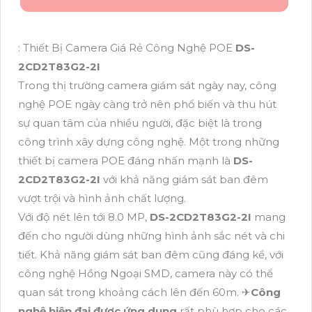
: Thiết Bị Camera Giá Rẻ Công Nghệ POE
DS-
2CD2T83G2-2I
Trong thị trường camera giám sát ngày nay, công
nghệ POE ngày càng trở nên phổ biến và thu hút
sự quan tâm của nhiều người, đặc biệt là trong
công trình xây dựng công nghệ. Một trong những
thiết bị camera POE đáng nhấn mạnh là
DS-
2CD2T83G2-2I
với khả năng giám sát ban đêm
vượt trội và hình ảnh chất lượng.
Với độ nét lên tới 8.0 MP,
DS-2CD2T83G2-2I
mang
đến cho người dùng những hình ảnh sắc nét và chi
tiết. Khả năng giám sát ban đêm cũng đáng kể, với
công nghệ Hồng Ngoại SMD, camera này có thể
quan sát trong khoảng cách lên đến 60m. ✈
Công
nghệ hiện đại được ứng dụng
rất phù hợp cho các