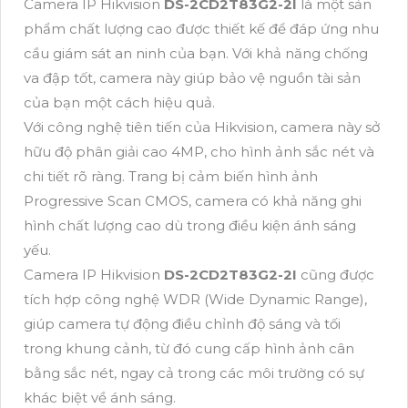
Camera IP Hikvision
DS-2CD2T83G2-2I
là một sản
phẩm chất lượng cao được thiết kế để đáp ứng nhu
cầu giám sát an ninh của bạn. Với khả năng chống
va đập tốt, camera này giúp bảo vệ nguồn tài sản
của bạn một cách hiệu quả.
Với công nghệ tiên tiến của Hikvision, camera này sở
hữu độ phân giải cao 4MP, cho hình ảnh sắc nét và
chi tiết rõ ràng. Trang bị cảm biến hình ảnh
Progressive Scan CMOS, camera có khả năng ghi
hình chất lượng cao dù trong điều kiện ánh sáng
yếu.
Camera IP Hikvision
DS-2CD2T83G2-2I
cũng được
tích hợp công nghệ WDR (Wide Dynamic Range),
giúp camera tự động điều chỉnh độ sáng và tối
trong khung cảnh, từ đó cung cấp hình ảnh cân
bằng sắc nét, ngay cả trong các môi trường có sự
khác biệt về ánh sáng.