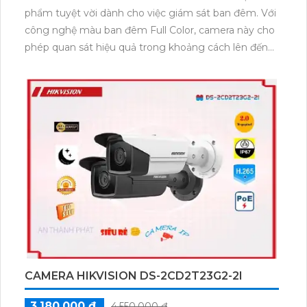
phẩm tuyệt vời dành cho việc giám sát ban đêm. Với
công nghệ màu ban đêm Full Color, camera này cho
phép quan sát hiệu quả trong khoảng cách lên đến
20m dù ở trong điều kiện ánh sáng yếu. Công nghệ
này cũng giúp đảm bảo hình ảnh sắc nét và chất
lượng tốt ngay cả trong điều kiện ánh sáng kém.
Thiết kế thân kim loại của camera giúp nó có độ bền
cao và phù hợp để lắp đặt ngoài trời.Camera DS-
2CE16D0T-LFS còn được tích hợp công nghệ AHD,
CVI, TVI, BCS, giúp việc thi công trở nên dễ dàng và
thuận tiện. Chức năng thu âm rõ ràng giúp ghi lại âm
thanh một cách chi tiết, tăng khả năng giám sát và
quản lý.Sản phẩm này còn tương thích với đầu ghi,
giúp bạn dễ dàng xem và lưu trữ các hình ảnh giám
sát. Với Camera Giám Sát HD DS-2CE16D0T-LFS,
việc giám sát ban đêm sẽ trở nên hiệu quả và an
CAMERA HIKVISION DS-2CD2T23G2-2I
toàn hơn bao giờ hết.
3,180,000 ₫
4,550,000 ₫