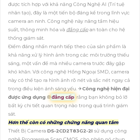
được tích hợp với khả năng Công Nghệ AI (Trí tuệ
nhân tạo), đây là một tiến bộ đáng kể trong lĩnh vực
camera an ninh. Công nghệ này nâng tầm hiệu
suất, thông minh hóa và
đẳng cấp
an toàn cho hệ
thống giám sát.
Điểm đáng nhấn mạnh tiếp theo của sản phẩm là
khả năng xử lý hình ảnh trong các môi trường thiếu
sáng, một vấn đề mà nhiều camera trước đây gặp
khó khăn. Với công nghệ Hồng Ngoại SMD, camera
này có thể tạo ra hình ảnh rõ nét và sắc nét ngay cả
trong điều kiện ánh sáng yếu. ✈
Công nghệ hiện đại
được ứng dụng
®️
đẳng cấp
rằng bạn không bỏ lỡ
bất kỳ chi tiết quan trọng nào trong quá trình giám
sát.
Hơn thế còn có những chứng năng quan tâm
Thiết Bị Camera
DS-2CD2T83G2-2I
sử dụng công
nghệ Progressive Scan CMOS, cho phép nó chụp