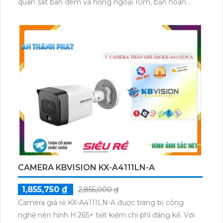
quan sát ban đêm và hồng ngoại 10m, bạn hoàn
toàn yên tâm về an ninh. Thiết bị được trang bị công
nghệ IP Wifi, không gây giảm chất lượng hình ảnh
và thậm chí còn mang đến gam màu rõ ràng vào
ban đêm. Với khả năng xoay 360 độ, camera này còn
thu âm và tái tạo âm thanh một cách rõ ràng, đem
lại trải nghiệm quan sát hoàn hảo cho gia đình, căn
hộ của bạn.
CAMERA KBVISION KX-A4111LN-A
1,855,750 ₫
2,855,000 ₫
Camera giá rẻ KX-A4111LN-A được trang bị công
nghệ nén hình H.265+ tiết kiệm chi phí đáng kể. Với