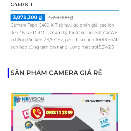
C460 KIT
3,079,300 ₫
4,399,000 ₫
Camera Tapo C460 KIT sở hữu độ phân giải cao lên
đến 4K UHD 8MP, zoom kỹ thuật số 16×, kết nối Wi-
Fi băng tần kép 2.4/5 GHz, pin lithium-ion 10000mAh
tích hợp cùng tấm pin năng lượng mặt trời 5.2V/2.5W.
Tapo C460 KIT cũng hỗ trợ quan sát ban đêm màu
với cảm biến Starlight, tầm nhìn lên đến 15 m.
SẢN PHẨM CAMERA GIÁ RẺ