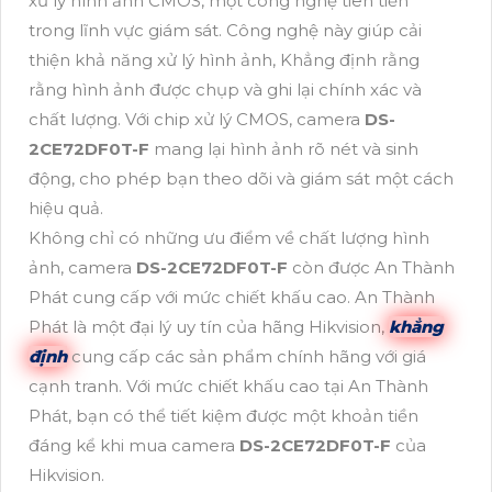
xử lý hình ảnh CMOS, một công nghệ tiên tiến
trong lĩnh vực giám sát. Công nghệ này giúp cải
thiện khả năng xử lý hình ảnh, Khẳng định rằng
rằng hình ảnh được chụp và ghi lại chính xác và
chất lượng. Với chip xử lý CMOS, camera
DS-
2CE72DF0T-F
mang lại hình ảnh rõ nét và sinh
động, cho phép bạn theo dõi và giám sát một cách
hiệu quả.
Không chỉ có những ưu điểm về chất lượng hình
ảnh, camera
DS-2CE72DF0T-F
còn được An Thành
Phát cung cấp với mức chiết khấu cao. An Thành
Phát là một đại lý uy tín của hãng Hikvision,
khẳng
định
cung cấp các sản phẩm chính hãng với giá
cạnh tranh. Với mức chiết khấu cao tại An Thành
Phát, bạn có thể tiết kiệm được một khoản tiền
đáng kể khi mua camera
DS-2CE72DF0T-F
của
Hikvision.