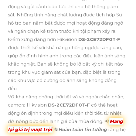
động và gửi cảnh báo tức thì cho hệ thống giám
sát. Những tính năng chất lượng được tích hợp Sự
hỗ trợ bạn nắm bắt được mọi hoạt động đáng ngờ
và ngăn chặn kẻ trộm trước khi tội phạm xảy ra.
Điểm xứng đáng hơn Hikvision
DS-2CE72DF0T-F
được thiết kế với khả năng chống ngược sáng cao,
giúp ổn định hình ảnh trong các điều kiện ánh sáng
khắc nghiệt. Bạn sẽ không bỏ lỡ bất kỳ chi tiết nào
trong khu vực giám sát của bạn, đặc biệt là trong
các khu vực có cường độ ánh sáng không đồng
đều.
Với khả năng chống thời tiết và vỏ ngoài chắc chắn,
camera Hikvision
DS-2CE72DF0T-F
có thể hoạt
động ổn định trong mọi điều kiện thời tiết, từ nhiệt
đới nóng bức đến lạnh giá của mùa đông. 📢
Mang
lại giá trị vượt trội
🔄
Hoàn toàn tin tưởng
rằng hệ