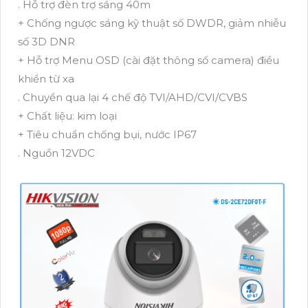
. Hỗ trợ đèn trợ sáng 40m
+ Chống ngược sáng kỹ thuật số DWDR, giảm nhiễu
số 3D DNR
+ Hỗ trợ Menu OSD (cài đặt thông số camera) điều
khiển từ xa
. Chuyển qua lại 4 chế độ TVI/AHD/CVI/CVBS
+ Chất liệu: kim loại
+ Tiêu chuẩn chống bụi, nước IP67
. Nguồn 12VDC