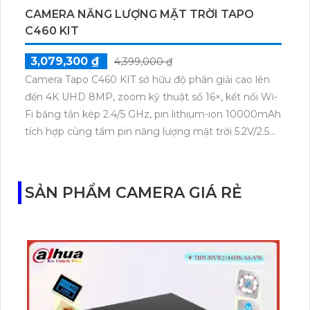
CAMERA NĂNG LƯỢNG MẶT TRỜI TAPO
C460 KIT
3,079,300 ₫
4,399,000 ₫
Camera Tapo C460 KIT sở hữu độ phân giải cao lên
đến 4K UHD 8MP, zoom kỹ thuật số 16×, kết nối Wi-
Fi băng tần kép 2.4/5 GHz, pin lithium-ion 10000mAh
tích hợp cùng tấm pin năng lượng mặt trời 5.2V/2.5W.
Tapo C460 KIT cũng hỗ trợ quan sát ban đêm màu
với cảm biến Starlight, tầm nhìn lên đến 15 m.
SẢN PHẨM CAMERA GIÁ RẺ