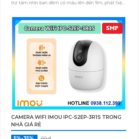
trợ tầm nhìn ban đêm có màu lên đến 9m, phát hiện
chuyển động và con người bằng AI, đồng thời lưu trữ
dữ liệu qua thẻ microSD lên đến 512GB.
CAMERA WIFI IMOU IPC-S2EP-3R1S TRONG
NHÀ GIÁ RẺ
5%-35%
00 ₫