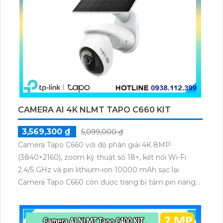
CAMERA AI 4K NLMT TAPO C660 KIT
3,569,300 ₫
5,099,000 ₫
Camera Tapo C660 với độ phân giải 4K 8MP
(3840×2160), zoom kỹ thuật số 18×, kết nối Wi-Fi
2.4/5 GHz và pin lithium-ion 10000 mAh sạc lại.
Camera Tapo C660 còn được trang bị tấm pin năng
lượng mặt trời 5.2V 2.5W, tích hợp AI phát hiện người,
thú cưng, phương tiện, lưu trữ thẻ microSD tối đa 512
GB.