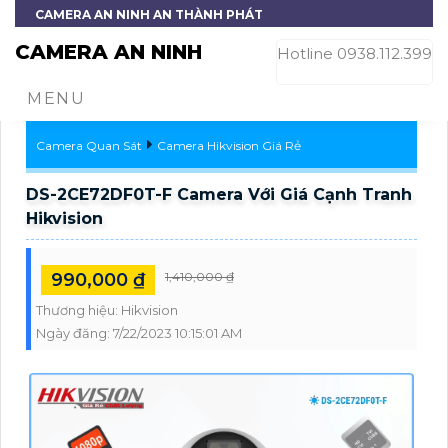
CAMERA AN NINH AN THÀNH PHÁT
CAMERA AN NINH
Hotline 0938.112.399
MENU
Camera Quan Sát
Camera Hikvision Giá Rẻ
DS-2CE72DF0T-F Camera Với Giá Cạnh Tranh
Hikvision
990,000 ₫
1,410,000 ₫
Thương hiệu:
Hikvision
Ngày đăng:
7/22/2023 10:15:01 AM