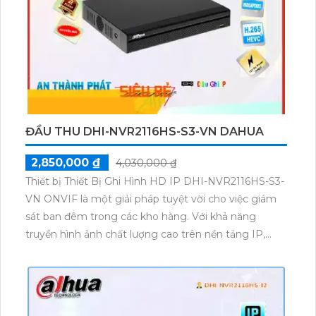
ĐẦU THU DHI-NVR2116HS-S3-VN DAHUA
2,850,000 ₫
4,030,000 ₫
Thiết bị Thiết Bị Ghi Hình HD IP DHI-NVR2116HS-S3-
VN ONVIF là một giải pháp tuyệt vời cho việc giám
sát ban đêm trong các kho hàng. Với khả năng
truyền hình ảnh chất lượng cao trên nền tảng IP,
thiết bị này cho phép người dùng quan sát mọi hoạt
động trong kho hàng một cách rõ ràng và chi tiết.
Với tính năng tích hợp thu hình chất lượng ONVIF,
việc truyền tải hình ảnh trở nên nhanh hơn và hiệu