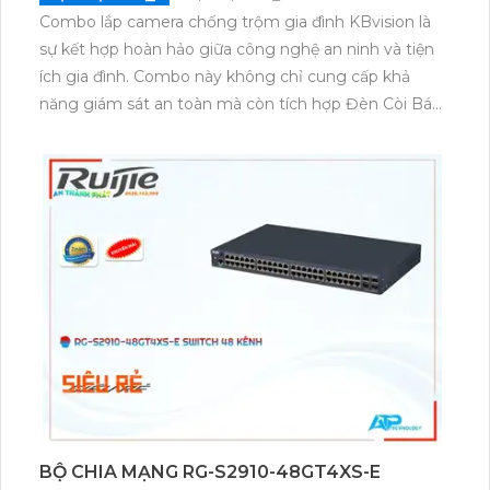
Combo lắp camera chống trộm gia đình KBvision là
sự kết hợp hoàn hảo giữa công nghệ an ninh và tiện
ích gia đình. Combo này không chỉ cung cấp khả
năng giám sát an toàn mà còn tích hợp Đèn Còi Báo
Động, nâng cao hiệu quả phòng chống trộm. Với
thiết kế mẫu mã đa dạng, sang trọng, sản phẩm
không chỉ hữu ích mà còn làm tăng thẩm mỹ cho
không gian sống. Chất lượng hình ảnh sáng đẹp, sắc
nét giúp người dùng dễ dàng quan sát và theo dõi
mọi diễn biến. Đây thực sự là giải pháp an toàn, tiện
lợi cho mọi gia đình.
BỘ CHIA MẠNG RG-S2910-48GT4XS-E