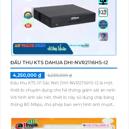
quả hơn. Bên cạnh đó, thiết bị còn hỗ trợ nhiều định
dạng nén video như H.265+/H.265/H.264+/H.264, giúp
tiết kiệm băng thông mà vẫn đảm bảo chất lượng
tốt. Với đầy đủ các tính năng và khả năng ưu việt,
thiết bị này là lựa chọn hàng đầu cho việc giám sát
trong kho hàng.
ĐẦU THU KTS DAHUA DHI-NVR2116HS-I2
4,250,000 ₫
6,039,000 ₫
Đầu thu KTS IP Sắc Nét DHI-NVR2116HS-I2 là một
thiết bị chuyên dụng cho hệ thống giám sát an ninh.
Với hình ảnh sắc nét, thiết bị này sử dụng chip băng
thông 80 Mbps, cho phép bạn xem hình ảnh mượt
mà và không bị giựt lag. Thiết bị cũng hỗ trợ độ phân
giải lên đến 12 MP, cho hình ảnh rõ nét đến từng chi
tiết. Bên cạnh đó, việc giám sát qua điện thoại cũng