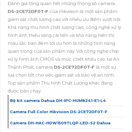
Đánh giá tổng quan hết những thông số camera
DS-2CE72DF0T-F
của Hikvision là một sản phẩm
giám sát chất lượng cao với nhiều ưu điểm vượt trội.
Khả năng thu hình chất lượng cao, công nghệ xử lý
hình ảnh thiếu sáng cải tiến và khả năng hiển thị
màu sắc ban đêm tối ưu hơn là những tính năng
quan trọng của sản phẩm này. Với công nghệ chip
xử lý hình ảnh CMOS và mức chiết khấu cao tại An
Thành Phát, camera
DS-2CE72DF0T-F
là một sự
lựa chọn tốt cho việc giám sát và bảo vệ an ninh.
Top sản phẩm Thu hình Chất Lượng khác đang
được bán chạy:
Bộ kit camera Dahua DH-IPC-HUM8241-E1-L4
Camera Full Color Hikvision DS-2CE72DF0T-F
Camera DH-HAC-HDW1509TLQP-LED-S2 Dahua