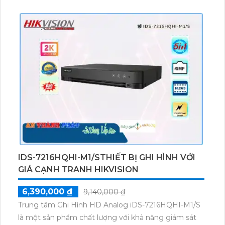
dễ dàng nâng cấp số lượng camera. Với 8 kênh ghi
hình, đầu ghi này còn hỗ trợ khu vực cấm và chống
xâm nhập, ứng dụng công nghệ AI cùng tính năng
nhận diện khuôn mặt face detection, giúp tiết kiệm
băng thông hiệu quả. H.265+/H.265/H.264+/H.264 là
những công nghệ cao cấp được trang bị đặc biệt
trên sản phẩm này.
IDS-7216HQHI-M1/STHIẾT BỊ GHI HÌNH VỚI
GIÁ CẠNH TRANH HIKVISION
6,390,000 ₫
9,140,000 ₫
Trung tâm Ghi Hình HD Analog iDS-7216HQHI-M1/S
là một sản phẩm chất lượng với khả năng giám sát