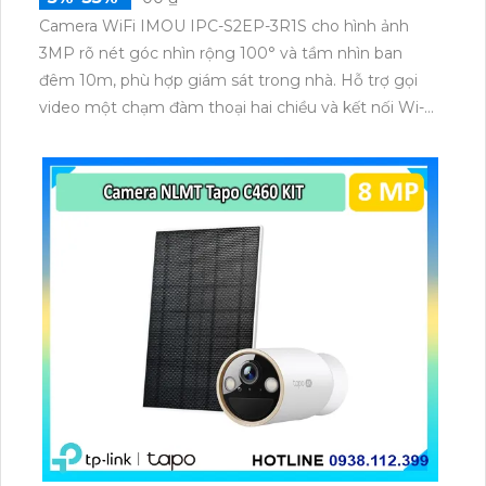
Camera WiFi IMOU IPC-S2EP-3R1S cho hình ảnh
3MP rõ nét góc nhìn rộng 100° và tầm nhìn ban
đêm 10m, phù hợp giám sát trong nhà. Hỗ trợ gọi
video một chạm đàm thoại hai chiều và kết nối Wi-Fi
ổn định giúp quan sát từ xa. Lưu trữ linh hoạt qua thẻ
microSD tối đa 256GB hoặc lưu đám mây dễ lắp đặt
cho gia đình và văn phòng nhỏ.