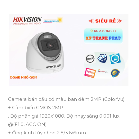
Camera bán cầu có màu ban đêm 2MP (ColorVu)
+ Cảm biến CMOS 2MP
. Độ phân giả 1920x1080. Độ nhạy sáng 0.001 lux
@(F1.0, AGC ON)
+ Ống kính tùy chọn 2.8/3.6/6mm