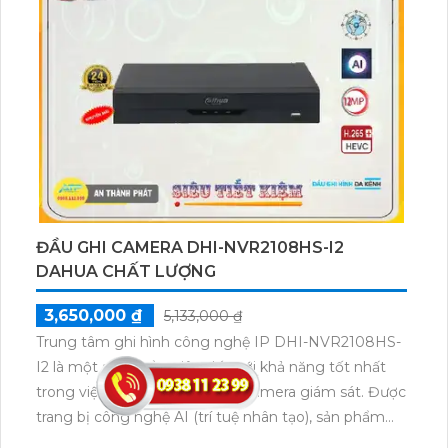
trở nên nhanh chóng và dễ dàng hơn bao giờ hết.
Đầu thu này còn hỗ trợ nhiều chuẩn nén video, bao
gồm H.265+/H.265/H.264+/H.264, đảm bảo tính
tương thích và linh hoạt khi sử dụng với các thiết bị
khác. Hơn nữa, thiết bị còn hỗ trợ công nghệ ONVIF,
giúp tích hợp và kết nối với các thiết bị khác dễ dàng
hơn.
ĐẦU GHI CAMERA DHI-NVR2108HS-I2
DAHUA CHẤT LƯỢNG
3,650,000 ₫
5,133,000 ₫
Trung tâm ghi hình công nghệ IP DHI-NVR2108HS-
I2 là một sản phẩm tiên tiến với khả năng tốt nhất
trong việc ghi hình và quản lý camera giám sát. Được
trang bị công nghệ AI (trí tuệ nhân tạo), sản phẩm
này mang lại khả năng phân loại, nhận diện và theo