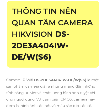
THÔNG TIN NÊN
QUAN TÂM CAMERA
HIKVISION
DS-
2DE3A404IW-
DE/W(S6)
Camera IP Wifi
DS-2DE3A404IW-DE/W(S6)
là một
sản phẩm camera giá rẻ nhưng mang đến những
tính năng ưu việt và chất lượng hình ảnh tuyệt vời
cho người dùng. Với cảm biến CMOS, camera này
đem lại hình ảnh sắc nét và màu sắc tươi sặc sỡ,