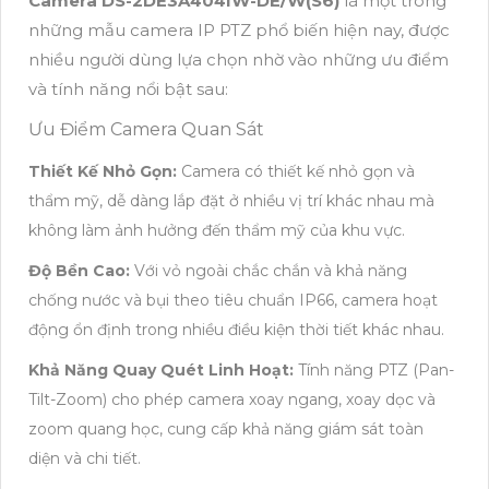
Camera DS-2DE3A404IW-DE/W(S6)
là một trong
những mẫu camera IP PTZ phổ biến hiện nay, được
nhiều người dùng lựa chọn nhờ vào những ưu điểm
và tính năng nổi bật sau:
Ưu Điểm Camera Quan Sát
Thiết Kế Nhỏ Gọn:
Camera có thiết kế nhỏ gọn và
thẩm mỹ, dễ dàng lắp đặt ở nhiều vị trí khác nhau mà
không làm ảnh hưởng đến thẩm mỹ của khu vực.
Độ Bền Cao:
Với vỏ ngoài chắc chắn và khả năng
chống nước và bụi theo tiêu chuẩn IP66, camera hoạt
động ổn định trong nhiều điều kiện thời tiết khác nhau.
Khả Năng Quay Quét Linh Hoạt:
Tính năng PTZ (Pan-
Tilt-Zoom) cho phép camera xoay ngang, xoay dọc và
zoom quang học, cung cấp khả năng giám sát toàn
diện và chi tiết.