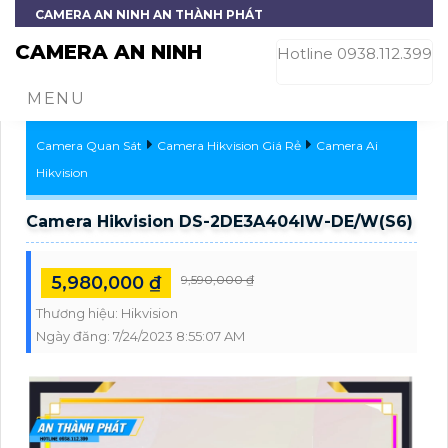
CAMERA AN NINH AN THÀNH PHÁT
CAMERA AN NINH
Hotline 0938.112.399
MENU
Camera Quan Sát
Camera Hikvision Giá Rẻ
Camera Ai
Hikvision
Camera Hikvision DS-2DE3A404IW-DE/W(S6)
5,980,000 ₫
9,590,000 ₫
Thương hiệu:
Hikvision
Ngày đăng:
7/24/2023 8:55:07 AM