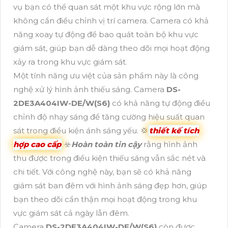
vụ bạn có thể quan sát một khu vực rộng lớn mà
không cần điều chỉnh vị trí camera. Camera có khả
năng xoay tự động để bao quát toàn bộ khu vực
giám sát, giúp bạn dễ dàng theo dõi mọi hoạt động
xảy ra trong khu vực giám sát.
Một tính năng ưu việt của sản phẩm này là công
nghệ xử lý hình ảnh thiếu sáng. Camera
DS-
2DE3A404IW-DE/W(S6)
có khả năng tự động điều
chỉnh độ nhạy sáng để tăng cường hiệu suất quan
sát trong điều kiện ánh sáng yếu. 💢
thiết kế tích
hợp cao cấp
☣️
Hoàn toàn tin cậy
rằng hình ảnh
thu được trong điều kiện thiếu sáng vẫn sắc nét và
chi tiết. Với công nghệ này, bạn sẽ có khả năng
giám sát ban đêm với hình ảnh sáng đẹp hơn, giúp
bạn theo dõi cẩn thận mọi hoạt động trong khu
vực giám sát cả ngày lẫn đêm.
Camera
DS-2DE3A404IW-DE/W(S6)
còn được