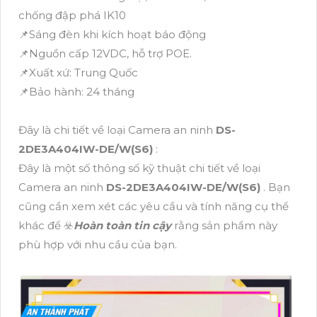
chống đập phá IK10
📌Sáng đèn khi kích hoạt báo động
📌Nguồn cấp 12VDC, hỗ trợ POE.
📌Xuất xứ: Trung Quốc
📌Bảo hành: 24 tháng
Đây là chi tiết về loại Camera an ninh
DS-
2DE3A404IW-DE/W(S6)
:
Đây là một số thông số kỹ thuật chi tiết về loại
Camera an ninh
DS-2DE3A404IW-DE/W(S6)
. Bạn
cũng cần xem xét các yêu cầu và tính năng cụ thể
khác để ☣️
Hoàn toàn tin cậy
rằng sản phẩm này
phù hợp với nhu cầu của bạn.