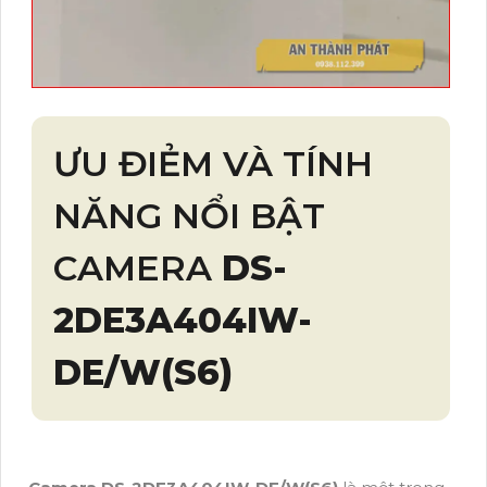
ƯU ĐIẺM VÀ TÍNH
NĂNG NỔI BẬT
CAMERA
DS-
2DE3A404IW-
DE/W(S6)