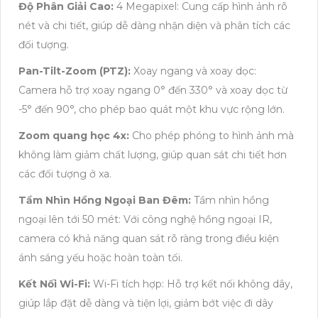
Độ Phân Giải Cao:
4 Megapixel: Cung cấp hình ảnh rõ
nét và chi tiết, giúp dễ dàng nhận diện và phân tích các
đối tượng.
Pan-Tilt-Zoom (PTZ):
Xoay ngang và xoay dọc:
Camera hỗ trợ xoay ngang 0° đến 330° và xoay dọc từ
-5° đến 90°, cho phép bao quát một khu vực rộng lớn.
Zoom quang học 4x:
Cho phép phóng to hình ảnh mà
không làm giảm chất lượng, giúp quan sát chi tiết hơn
các đối tượng ở xa.
Tầm Nhìn Hồng Ngoại Ban Đêm:
Tầm nhìn hồng
ngoại lên tới 50 mét: Với công nghệ hồng ngoại IR,
camera có khả năng quan sát rõ ràng trong điều kiện
ánh sáng yếu hoặc hoàn toàn tối.
Kết Nối Wi-Fi:
Wi-Fi tích hợp: Hỗ trợ kết nối không dây,
giúp lắp đặt dễ dàng và tiện lợi, giảm bớt việc đi dây