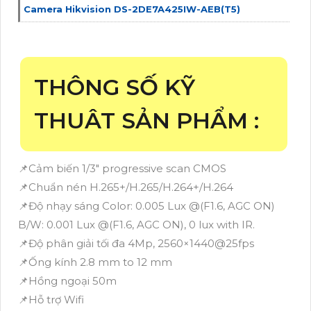
Camera Hikvision DS-2DE7A425IW-AEB(T5)
THÔNG SỐ KỸ
THUÂT SẢN PHẨM :
📌Cảm biến 1/3″ progressive scan CMOS
📌Chuẩn nén H.265+/H.265/H.264+/H.264
📌Độ nhạy sáng Color: 0.005 Lux @(F1.6, AGC ON)
B/W: 0.001 Lux @(F1.6, AGC ON), 0 lux with IR.
📌Độ phân giải tối đa 4Mp, 2560×1440@25fps
📌Ống kính 2.8 mm to 12 mm
📌Hồng ngoại 50m
📌Hỗ trợ Wifi