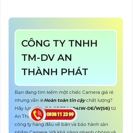
CÔNG TY TNHH
TM-DV AN
THÀNH PHÁT
Bạn đang tìm kiếm một chiếc Camera giá rẻ
nhưng vẫn ☣️
Hoàn toàn tin cậy
chất lượng?
Hãy lựa chọn
DS-2DE3A404IW-DE/W(S6)
từ
An Thành Phát
công ty hàng đầu về bán và bảo hành sản
phẩm Camera. Với khả năng nhanh chóng và