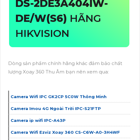
DS-2DE3A404IW-
DE/W(S6)
HÃNG
HIKVISION
Dòng sản phẩm chính hãng khác đảm bảo chất
lượng Xoay 360 Thu Âm bạn nên xem qua:
Camera Wifi IPC GK2CP 5C0W Thông Minh
Camera Imou 4G Ngoài Trời IPC-S21FTP
Camera ip wifi IPC-A43P
Camera Wifi Ezviz Xoay 360 CS-C6W-A0-3H4WF