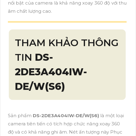
nổi bật của camera là khả năng xoay 360 độ với thu
âm chất lượng cao.
THAM KHẢO THÔNG
TIN
DS-
2DE3A404IW-
DE/W(S6)
Sản phẩm
DS-2DE3A404IW-DE/W(S6)
là một loại
camera tiên tiến có tích hợp chức năng xoay 360
độ và có khả năng ghi âm. Nét ấn tượng này Phục