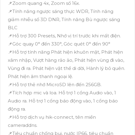
📌Zoom quang 4x, Zoom số 16x.
📌Tính năng ngược sáng thực WDR, Tính năng
giảm nhiễu số 3D DNR, Tính năng Bù ngược sáng
BLC
📌Hỗ trợ 300 Presets, Nhớ vị trí trước khi mất điện.
📌Góc quay 0° đến 330°, Góc quét 0° đến 90°
📌Hỗ trợ tính năng Phát hiện khuôn mặt, Phát hiện
xâm nhập, Vượt hàng rảo ảo, Phát hiện vùng đi vào,
Vùng đi ra. Phát hiện vật thể di dời, Hành lý bỏ quên.
Phát hiện âm thanh ngoại lệ.
📌Hỗ trợ thẻ nhớ MicroSD lên đến 256GB.
📌Tích hợp mic và loa. Hỗ trợ 1 cổng Audio vào, 1
Audio ra. Hỗ trợ 1 cổng báo động vào, 1 cổng báo
động ra.
📌Hỗ trợ dịch vụ hik-connect, tên miền
cameraddns.
📌Tiêu chuẩn chống bụi, nước IP66, tiêu chuẩn