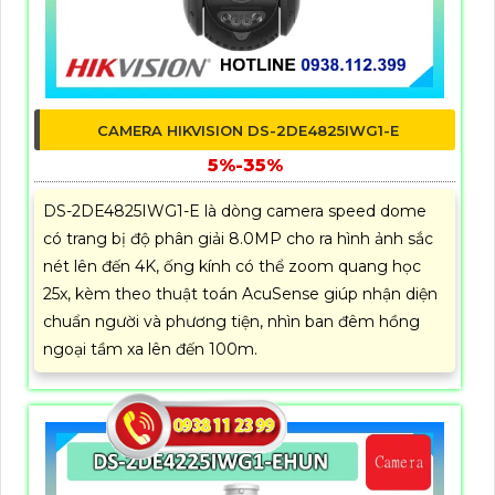
CAMERA HIKVISION DS-2DE4825IWG1-E
5%-35%
DS-2DE4825IWG1-E là dòng camera speed dome
có trang bị độ phân giải 8.0MP cho ra hình ảnh sắc
nét lên đến 4K, ống kính có thể zoom quang học
25x, kèm theo thuật toán AcuSense giúp nhận diện
chuẩn người và phương tiện, nhìn ban đêm hồng
ngoại tầm xa lên đến 100m.