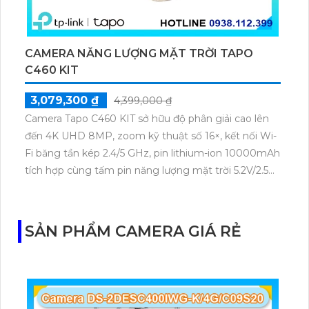
CAMERA NĂNG LƯỢNG MẶT TRỜI TAPO
C460 KIT
3,079,300 ₫
4,399,000 ₫
Camera Tapo C460 KIT sở hữu độ phân giải cao lên
đến 4K UHD 8MP, zoom kỹ thuật số 16×, kết nối Wi-
Fi băng tần kép 2.4/5 GHz, pin lithium-ion 10000mAh
tích hợp cùng tấm pin năng lượng mặt trời 5.2V/2.5W.
Tapo C460 KIT cũng hỗ trợ quan sát ban đêm màu
với cảm biến Starlight, tầm nhìn lên đến 15 m.
SẢN PHẨM CAMERA GIÁ RẺ