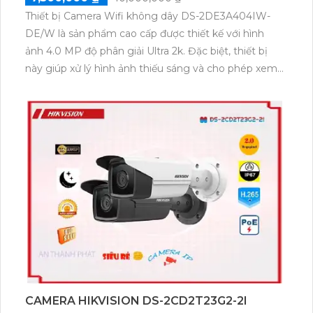
Thiết bị Camera Wifi không dây DS-2DE3A404IW-
DE/W là sản phẩm cao cấp được thiết kế với hình
ảnh 4.0 MP độ phân giải Ultra 2k. Đặc biệt, thiết bị
này giúp xử lý hình ảnh thiếu sáng và cho phép xem
rõ hơn ban đêm nhờ công nghệ màu ban đêm. Sử
dụng chip xử lý hình ảnh Progressive Scan CMOS,
thiết bị thu hình ảnh màu đẹp hơn và có chất lượng
trung thực. Với công nghệ IP Wifi, sản phẩm này
đem lại sự tiện lợi và linh hoạt trong việc theo dõi và
giám sát các dự án cao cấp.
CAMERA HIKVISION DS-2CD2T23G2-2I