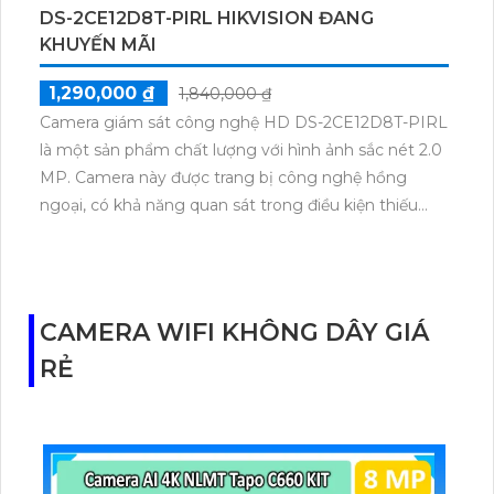
DS-2CE12D8T-PIRL HIKVISION ĐANG
KHUYẾN MÃI
1,290,000 ₫
1,840,000 ₫
Camera giám sát công nghệ HD DS-2CE12D8T-PIRL
là một sản phẩm chất lượng với hình ảnh sắc nét 2.0
MP. Camera này được trang bị công nghệ hồng
ngoại, có khả năng quan sát trong điều kiện thiếu
sáng với khoảng cách lên đến 80m. Đặc biệt, nó hỗ
trợ nhiều công nghệ như AHD, CVI, TVI, BCS HD,
giúp tương thích với hệ thống giám sát hiện có.
Camera cũng hỗ trợ tính năng Starlight giúp hình
CAMERA WIFI KHÔNG DÂY GIÁ
ảnh ổn định và rõ nét khi ánh sáng yếu. Với kiểu dáng
RẺ
dome kim loại, camera này trở nên bền bỉ và chắc
chắn. Ngoài ra, camera còn tích hợp chức năng thu
âm to rõ, mang lại sự tiện ích và an toàn cho cửa
hàng, gia đình, căn hộ.