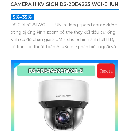
CAMERA HIKVISION DS-2DE4225IWG1-EHUN
5%-35%
DS-2DE4225IWG1-EHUN là dòng speed dome được
trang bị ống kính zoom có thể thay đổi tiêu cự, ống
kính có độ phân giải 2.0MP cho ra hình ảnh full HD,
có trang bị thuật toán AcuSense phân biệt người và
phương tiện, trang bị micro và loa giúp đàm thoại 2
chiều, nhìn ban đêm bằng hồng ngoại 100m.