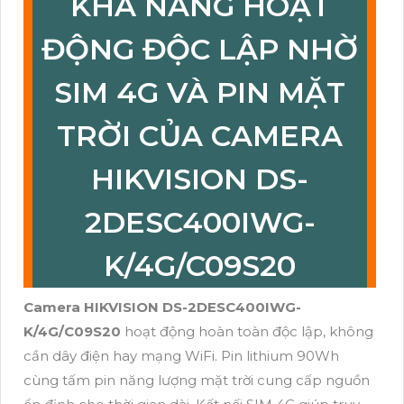
KHẢ NĂNG HOẠT
ĐỘNG ĐỘC LẬP NHỜ
SIM 4G VÀ PIN MẶT
TRỜI CỦA CAMERA
HIKVISION DS-
2DESC400IWG-
K/4G/C09S20
Camera HIKVISION DS-2DESC400IWG-
K/4G/C09S20
hoạt động hoàn toàn độc lập, không
cần dây điện hay mạng WiFi. Pin lithium 90Wh
cùng tấm pin năng lượng mặt trời cung cấp nguồn