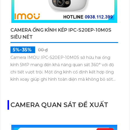
CAMERA ỐNG KÍNH KÉP IPC-S20EP-10M0S
SIÊU NÉT
5%-35%
00 ₫
Camera IMOU IPC-S20EP-10M0S sở hữu hai ống
kính 5MP mang đến khả năng quan sát 360° với độ
chi tiết vượt trội. Một ống kính cố định kết hợp ống
kính xoay giúp ghi hình toàn diện mà không bỏ sót
điểm mù. Hỗ trợ quay ngang 355° dọc 90° đàm thoại
hai chiều và nhận diện chuyển động chính xác qua
ứng dụng IMOU Life.
CAMERA QUAN SÁT ĐỀ XUẤT