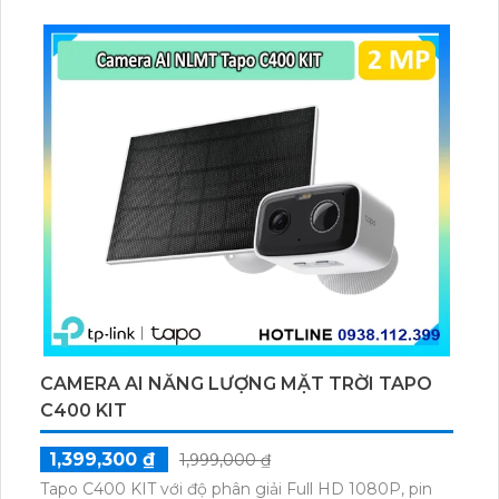
lượng mặt trời 5.2V 2.5W, tích hợp AI phát hiện người,
thú cưng, phương tiện, lưu trữ thẻ microSD tối đa 512
GB.
CAMERA AI NĂNG LƯỢNG MẶT TRỜI TAPO
C400 KIT
1,399,300 ₫
1,999,000 ₫
Tapo C400 KIT với độ phân giải Full HD 1080P, pin