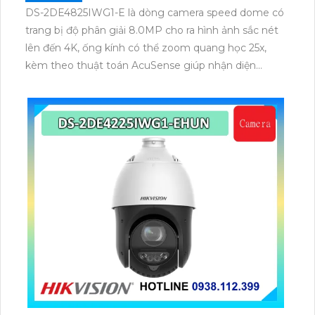
DS-2DE4825IWG1-E là dòng camera speed dome có
trang bị độ phân giải 8.0MP cho ra hình ảnh sắc nét
lên đến 4K, ống kính có thể zoom quang học 25x,
kèm theo thuật toán AcuSense giúp nhận diện
chuẩn người và phương tiện, nhìn ban đêm hồng
ngoại tầm xa lên đến 100m.