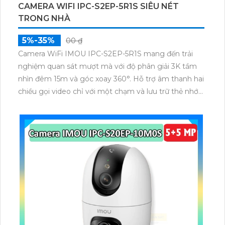
CAMERA WIFI IPC-S2EP-5R1S SIÊU NÉT
TRONG NHÀ
5%-35%
00 ₫
Camera WiFi IMOU IPC-S2EP-5R1S mang đến trải
nghiệm quan sát mượt mà với độ phân giải 3K tầm
nhìn đêm 15m và góc xoay 360°. Hỗ trợ âm thanh hai
chiều gọi video chỉ với một chạm và lưu trữ thẻ nhớ
tới 256GB. Phù hợp cho gia đình cửa hàng hoặc văn
phòng cần theo dõi ổn định hình ảnh rõ nét kết nối
WiFi mạnh mẽ.