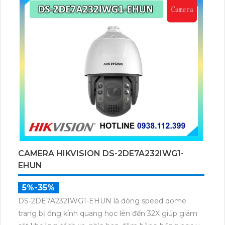
CAMERA HIKVISION DS-2DE7A232IWG1-
EHUN
5%-35%
DS-2DE7A232IWG1-EHUN là dòng speed dome
trang bị ống kính quang học lên đến 32X giúp giám