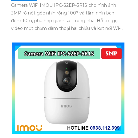
Camera WiFi IMOU IPC-S2EP-3R1S cho hình ảnh
3MP rõ nét góc nhìn rộng 100° và tầm nhìn ban
đêm 10m, phù hợp giám sát trong nhà. Hỗ trợ gọi
video một chạm đàm thoại hai chiều và kết nối Wi-Fi
ổn định giúp quan sát từ xa. Lưu trữ linh hoạt qua thẻ
microSD tối đa 256GB hoặc lưu đám mây dễ lắp đặt
cho gia đình và văn phòng nhỏ.