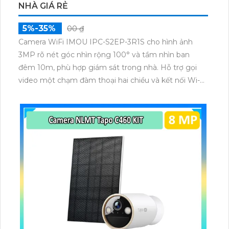
NHÀ GIÁ RẺ
5%-35%
00 ₫
Camera WiFi IMOU IPC-S2EP-3R1S cho hình ảnh
3MP rõ nét góc nhìn rộng 100° và tầm nhìn ban
đêm 10m, phù hợp giám sát trong nhà. Hỗ trợ gọi
video một chạm đàm thoại hai chiều và kết nối Wi-Fi
ổn định giúp quan sát từ xa. Lưu trữ linh hoạt qua thẻ
microSD tối đa 256GB hoặc lưu đám mây dễ lắp đặt
cho gia đình và văn phòng nhỏ.