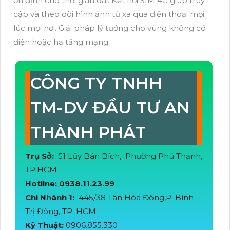
ổn định cho thời gian dài. Kết nối SIM 4G giúp truy
cập và theo dõi hình ảnh từ xa qua điện thoại mọi
lúc mọi nơi. Giải pháp lý tưởng cho vùng không có
điện hoặc hạ tầng mạng.
CÔNG TY TNHH
TM-DV ĐẦU TƯ AN
THÀNH PHÁT
Trụ Sở:
51 Lũy Bán Bích, Phường Phú Thạnh,
TP.HCM
Hotline: 0938.11.23.99
Chi Nhánh 1:
445/38 Tân Hòa Đông,P. Bình
Trị Đông, TP. HCM
Kỹ Thuật:
0906.855.330