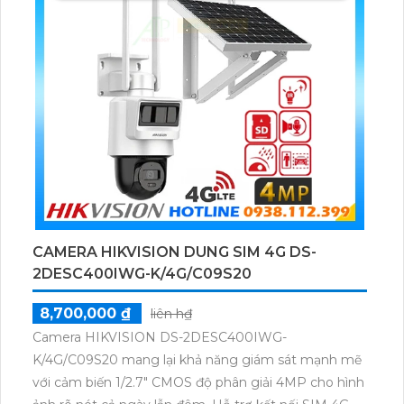
CAMERA HIKVISION DUNG SIM 4G DS-
2DESC400IWG-K/4G/C09S20
8,700,000 ₫
liên h₫
Camera HIKVISION DS-2DESC400IWG-
K/4G/C09S20 mang lại khả năng giám sát mạnh mẽ
với cảm biến 1/2.7" CMOS độ phân giải 4MP cho hình