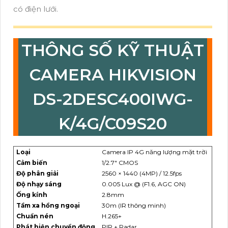
có điện lưới.
THÔNG SỐ KỸ THUẬT
CAMERA HIKVISION
DS-2DESC400IWG-
K/4G/C09S20
Loại
Camera IP 4G năng lượng mặt trời
Cảm biến
1/2.7" CMOS
Độ phân giải
2560 × 1440 (4MP) / 12.5fps
Độ nhạy sáng
0.005 Lux @ (F1.6, AGC ON)
Ống kính
2.8mm
Tầm xa hồng ngoại
30m (IR thông minh)
Chuẩn nén
H.265+
Phát hiện chuyển động
PIR + Radar