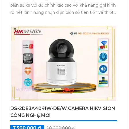
biển số xe với độ chính xác cao với khả năng ghi hình
rõ nét, tính năng nhận diện biển số tiên tiến và thiết
kế bền bỉ, sản phẩm này đáp ứng tốt các yêu cầu của
hệ thống giám sát và quản lý giao thông. Camera IP
DS-2CD7026G0/EP-IH (11-40mm) là sự lựa chọn
hoàn hảo với thiết kế hiện đại, giá phải chăng và chất
lượng hình ảnh sắc nét. Với công nghệ IP tiên tiến,
sản phẩm này đảm bảo sự an toàn và linh hoạt cho
hệ thống giám sát của bạn.
DS-2DE3A404IW-DE/W CAMERA HIKVISION
CÔNG NGHỆ MỚI
7,500,000 ₫
10,000,000 ₫