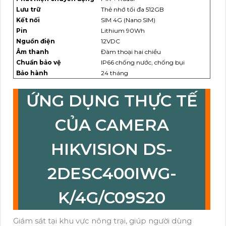
Lưu trữ
Thẻ nhớ tối đa 512GB
Kết nối
SIM 4G (Nano SIM)
Pin
Lithium 90Wh
Nguồn điện
12VDC
Âm thanh
Đàm thoại hai chiều
Chuẩn bảo vệ
IP66 chống nước, chống bụi
Bảo hành
24 tháng
ỨNG DỤNG THỰC TẾ
CỦA CAMERA
HIKVISION DS-
2DESC400IWG-
K/4G/C09S20
Giám sát tại khu vực nông trại, giúp người dùng