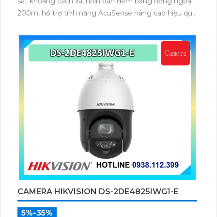
sát khoảng cách xa, nhìn ban đêm bằng hồng ngoại
200m, hỗ trợ tính năng AcuSense nâng cao hiệu quả
giám sát an ninh, có tốc độ lấy nét cao nhờ công
nghệ Self-learning
CAMERA HIKVISION DS-2DE4825IWG1-E
5%-35%