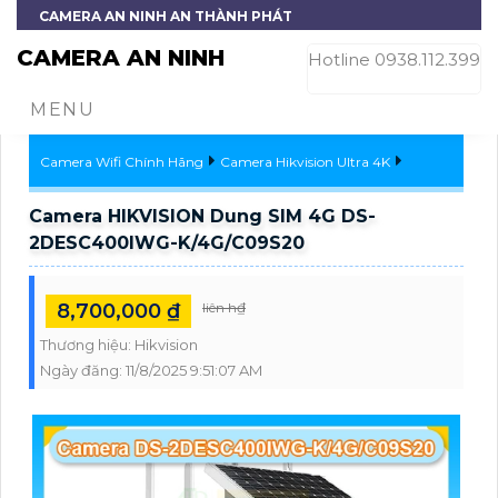
CAMERA AN NINH AN THÀNH PHÁT
CAMERA AN NINH
Hotline 0938.112.399
MENU
Camera Wifi Chính Hãng
Camera Hikvision Ultra 4K
Camera HIKVISION Dung SIM 4G DS-
2DESC400IWG-K/4G/C09S20
8,700,000 ₫
liên h₫
Thương hiệu:
Hikvision
Ngày đăng:
11/8/2025 9:51:07 AM