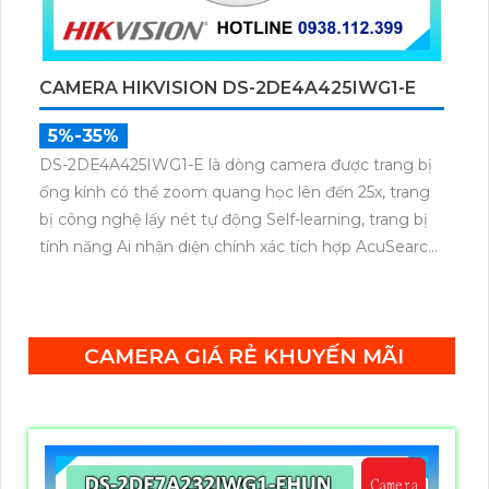
CAMERA HIKVISION DS-2DE4A425IWG1-E
5%-35%
DS-2DE4A425IWG1-E là dòng camera được trang bị
ống kính có thể zoom quang học lên đến 25x, trang
bị công nghệ lấy nét tự động Self-learning, trang bị
tính năng Ai nhận diện chính xác tích hợp AcuSearch
khi kết hợp chung với đầu ghi hình, nhìn ban đêm
bằng hồng ngoại 50m.
CAMERA GIÁ RẺ KHUYẾN MÃI