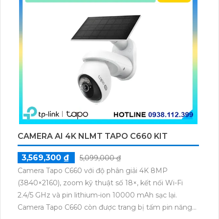
CAMERA AI 4K NLMT TAPO C660 KIT
3,569,300 ₫
5,099,000 ₫
Camera Tapo C660 với độ phân giải 4K 8MP
(3840×2160), zoom kỹ thuật số 18×, kết nối Wi-Fi
2.4/5 GHz và pin lithium-ion 10000 mAh sạc lại.
Camera Tapo C660 còn được trang bị tấm pin năng