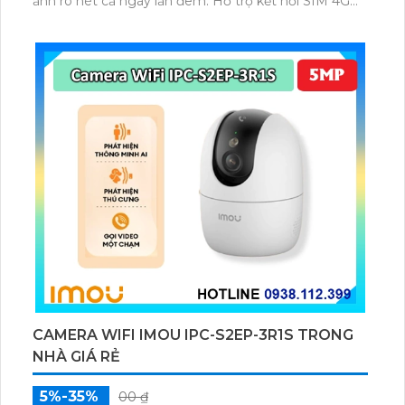
ảnh rõ nét cả ngày lẫn đêm. Hỗ trợ kết nối SIM 4G
giúp truyền tải dữ liệu ổn định mà không cần WiFi.
Pin lithium 90Wh kết hợp tấm pin mặt trời cho thời
gian hoạt động dài phù hợp khu vực không có điện
lưới.
CAMERA WIFI IMOU IPC-S2EP-3R1S TRONG
NHÀ GIÁ RẺ
5%-35%
00 ₫