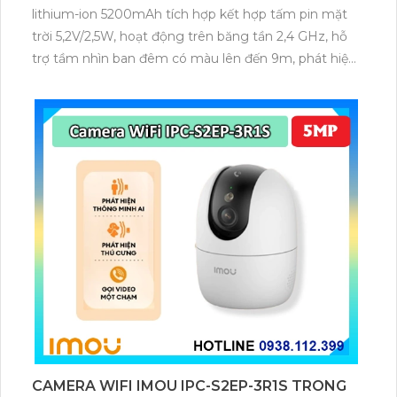
lithium-ion 5200mAh tích hợp kết hợp tấm pin mặt
trời 5,2V/2,5W, hoạt động trên băng tần 2,4 GHz, hỗ
trợ tầm nhìn ban đêm có màu lên đến 9m, phát hiện
chuyển động và con người bằng AI, đồng thời lưu trữ
dữ liệu qua thẻ microSD lên đến 512GB.
CAMERA WIFI IMOU IPC-S2EP-3R1S TRONG