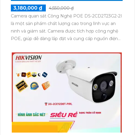
3,180,000 ₫
4,550,000 ₫
Camera quan sát Công Nghệ POE DS-2CD2T23G2-2I
là một sản phẩm chất lượng cao trong lĩnh vực an
ninh và giám sát. Camera được tích hợp công nghệ
POE, giúp dễ dàng lắp đặt và cung cấp nguồn điện
qua dây mạng. Với độ phân giải 2MP, khả năng quay
đêm vượt trội thông qua công nghệ EXIR 2.0, nhiều
tính năng thông minh như phát hiện chuyển động,
phát hiện hồng ngoại, sản phẩm này mang lại hình
ảnh nét, sắc nét và rõ ràng trong mọi tình huống.
Thiết kế chắc chắn, chịu được mọi thời tiết và hỗ trợ
nhiều tính năng cải thiện hiệu suất quan sát, camera
DS-2CD2T23G2-2I là sự lựa chọn hoàn hảo cho việc
an ninh và giám sát.