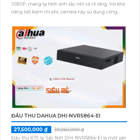
1080P, mang lại hình ảnh sắc nét và rõ ràng. Với khả
năng tiết kiệm chi phí, camera này sử dụng công
nghệ Hồng Ngoại SMD để tạo ra hình ảnh sắc nét
ban đêm và có khả năng giám sát tới khoảng cách
30m. Thiết kế Dome Kim Loại cung cấp sự bền bỉ và
độ bảo mật cho gia đình. Sản phẩm cũng có khả
năng tích hợp với nhiều hệ thống khác nhau và thu
âm đáng quan tâm.
ĐẦU THU DAHUA DHI-NVR5864-EI
27,500,000 ₫
39,060,000 ₫
Đầu thu KTS Ip Sắc Nét DHI-NVR5864-EI là một sản