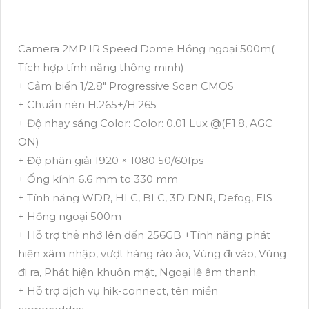
Camera 2MP IR Speed Dome Hồng ngoại 500m(
Tích hợp tính năng thông minh)
+ Cảm biến 1/2.8" Progressive Scan CMOS
+ Chuẩn nén H.265+/H.265
+ Độ nhạy sáng Color: Color: 0.01 Lux @(F1.8, AGC
ON)
+ Độ phân giải 1920 × 1080 50/60fps
+ Ống kính 6.6 mm to 330 mm
+ Tính năng WDR, HLC, BLC, 3D DNR, Defog, EIS
+ Hồng ngoại 500m
+ Hỗ trợ thẻ nhớ lên đến 256GB +Tính năng phát
hiện xâm nhập, vượt hàng rào ảo, Vùng đi vào, Vùng
đi ra, Phát hiện khuôn mặt, Ngoại lệ âm thanh.
+ Hỗ trợ dịch vụ hik-connect, tên miền