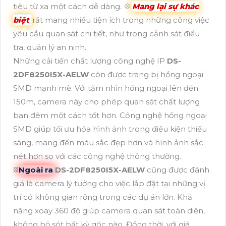
tiêu từ xa một cách dễ dàng. 💠
Mang lại sự khác
biệt
rất mang nhiều tiện ích trong những công việc
yêu cầu quan sát chi tiết, như trong cảnh sát điều
tra, quản lý an ninh.
Những cải tiến chất lượng công nghệ IP
DS-
2DF8250I5X-AELW
còn được trang bị hồng ngoại
SMD mạnh mẽ. Với tầm nhìn hồng ngoại lên đến
150m, camera này cho phép quan sát chất lượng
ban đêm một cách tốt hơn. Công nghệ hồng ngoại
SMD giúp tối ưu hóa hình ảnh trong điều kiện thiếu
sáng, mang đến màu sắc đẹp hơn và hình ảnh sắc
nét hơn so với các công nghệ thông thường.
⛓
Ngoài ra
DS-2DF8250I5X-AELW
cũng được đánh
giá là camera lý tưởng cho việc lắp đặt tại những vị
trí có không gian rộng trong các dự án lớn. Khả
năng xoay 360 độ giúp camera quan sát toàn diện,
không bỏ sót bất kỳ góc nào. Đồng thời, với giá