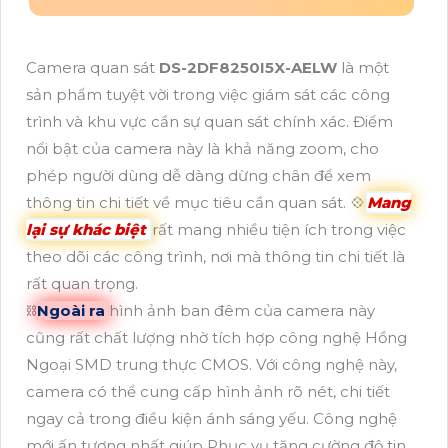
Camera quan sát
DS-2DF8250I5X-AELW
là một
sản phẩm tuyệt vời trong việc giám sát các công
trình và khu vực cần sự quan sát chính xác. Điểm
nổi bật của camera này là khả năng zoom, cho
phép người dùng dễ dàng dừng chân để xem
thông tin chi tiết về mục tiêu cần quan sát. 💠
Mang
lại sự khác biệt
rất mang nhiều tiện ích trong việc
theo dõi các công trình, nơi mà thông tin chi tiết là
rất quan trọng.
⛓
Ngoài ra
hình ảnh ban đêm của camera này
cũng rất chất lượng nhờ tích hợp công nghệ Hồng
Ngoại SMD trung thực CMOS. Với công nghệ này,
camera có thể cung cấp hình ảnh rõ nét, chi tiết
ngay cả trong điều kiện ánh sáng yếu. Công nghệ
mới ấn tượng nhất giúp Phục vụ tăng cường độ tin