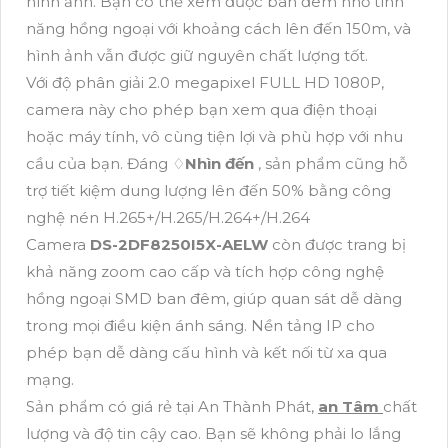
hình ảnh. Bạn có thể xem được ban đêm nhờ tính
năng hồng ngoại với khoảng cách lên đến 150m, và
hình ảnh vẫn được giữ nguyên chất lượng tốt.
Với độ phân giải 2.0 megapixel FULL HD 1080P,
camera này cho phép bạn xem qua điện thoại
hoặc máy tính, vô cùng tiện lợi và phù hợp với nhu
cầu của bạn. Đáng ♢
Nhìn đến
, sản phẩm cũng hỗ
trợ tiết kiệm dung lượng lên đến 50% bằng công
nghệ nén H.265+/H.265/H.264+/H.264
Camera
DS-2DF8250I5X-AELW
còn được trang bị
khả năng zoom cao cấp và tích hợp công nghệ
hồng ngoại SMD ban đêm, giúp quan sát dễ dàng
trong mọi điều kiện ánh sáng. Nền tảng IP cho
phép bạn dễ dàng cấu hình và kết nối từ xa qua
mạng.
Sản phẩm có giá rẻ tại An Thành Phát,
an Tâm
chất
lượng và độ tin cậy cao. Bạn sẽ không phải lo lắng