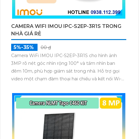
CAMERA WIFI IMOU IPC-S2EP-3R1S TRONG
NHÀ GIÁ RẺ
5%-35%
00 ₫
Camera WiFi IMOU IPC-S2EP-3R1S cho hình ảnh
3MP rõ nét góc nhìn rộng 100° và tầm nhìn ban
đêm 10m, phù hợp giám sát trong nhà. Hỗ trợ gọi
video một chạm đàm thoại hai chiều và kết nối Wi-Fi
ổn định giúp quan sát từ xa. Lưu trữ linh hoạt qua thẻ
microSD tối đa 256GB hoặc lưu đám mây dễ lắp đặt
cho gia đình và văn phòng nhỏ.