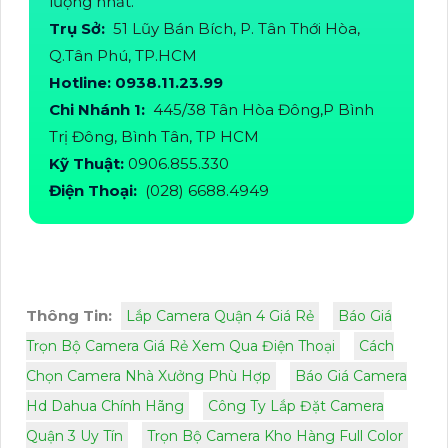
lượng nhất.
Trụ Sở:
51 Lũy Bán Bích, P. Tân Thới Hòa,
Q.Tân Phú, TP.HCM
Hotline: 0938.11.23.99
Chi Nhánh 1:
445/38 Tân Hòa Đông,P Bình
Trị Đông, Bình Tân, TP HCM
Kỹ Thuật:
0906.855.330
Điện Thoại:
(028) 6688.4949
Thông Tin:
Lắp Camera Quận 4 Giá Rẻ
Báo Giá
Trọn Bộ Camera Giá Rẻ Xem Qua Điện Thoại
Cách
Chọn Camera Nhà Xưởng Phù Hợp
Báo Giá Camera
Hd Dahua Chính Hãng
Công Ty Lắp Đặt Camera
Quận 3 Uy Tín
Trọn Bộ Camera Kho Hàng Full Color