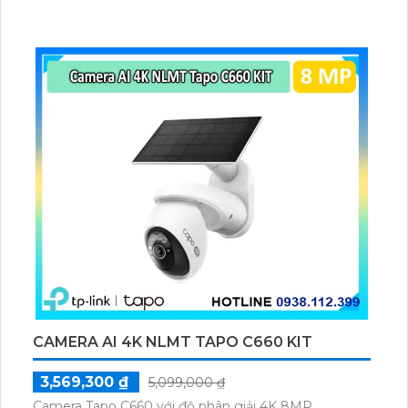
H.265+/H.265/H.264+/H.264 giúp giảm băng thông
mạng và lưu trữ dữ liệu hiệu quả. Hơn nữa, công
nghệ nhìn đêm chất lượng Hồng Ngoại SMD đảm
bảo các hình ảnh trong đêm rõ ràng và chất lượng
cao.
CAMERA AI 4K NLMT TAPO C660 KIT
3,569,300 ₫
5,099,000 ₫
Camera Tapo C660 với độ phân giải 4K 8MP