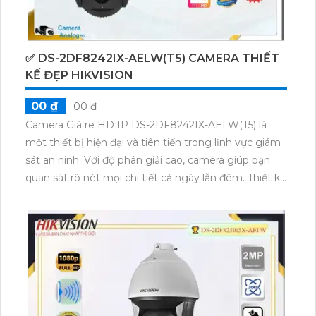
✅ DS-2DF8242IX-AELW(T5) CAMERA THIẾT
KẾ ĐẸP HIKVISION
00 ₫
00 ₫
Camera Giá re HD IP DS-2DF8242IX-AELW(T5) là
một thiết bị hiện đại và tiên tiến trong lĩnh vực giám
sát an ninh. Với độ phân giải cao, camera giúp bạn
quan sát rõ nét mọi chi tiết cả ngày lẫn đêm. Thiết kế
chắc chắn và chống thấm nước, camera phù hợp để
lắp đặt ở nhiều vị trí khác nhau trong nhà hoặc ngoài
trời. Camera này còn có khả năng xoay 360 độ, giúp
quét được toàn bộ góc nhìn và theo dõi sự di chuyển
của các đối tượng. Đặc biệt, camera còn tích hợp
công nghệ thông minh như nhận diện khuôn mặt,
ghi lại các sự kiện đáng chú ý và cảnh báo đột nhập.