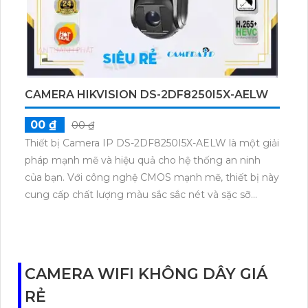
Camera Giá re HD IP DS-2DF8242IX-AELW(T5) là
một lựa chọn lý tưởng để tăng cường an ninh cho
nhà riêng, cửa hàng hay công ty.
CAMERA HIKVISION DS-2DF8250I5X-AELW
00 ₫
00 ₫
Thiết bị Camera IP DS-2DF8250I5X-AELW là một giải
pháp mạnh mẽ và hiệu quả cho hệ thống an ninh
của bạn. Với công nghệ CMOS mạnh mẽ, thiết bị này
cung cấp chất lượng màu sắc sắc nét và sặc sỡ
hơn.Ngoài ra, khả năng xem ban đêm với hồng ngoại
lên đến 150m sẽ giúp bạn giám sát tuyệt vời trong
môi trường thiếu sáng. Với trang bị công nghệ IP,
bạn có thể dễ dàng giám sát từ xa qua điện thoại
CAMERA WIFI KHÔNG DÂY GIÁ
một cách nhanh chóng.Độ phân giải cao 2.0 MP và
RẺ
tích hợp công nghệ nén video