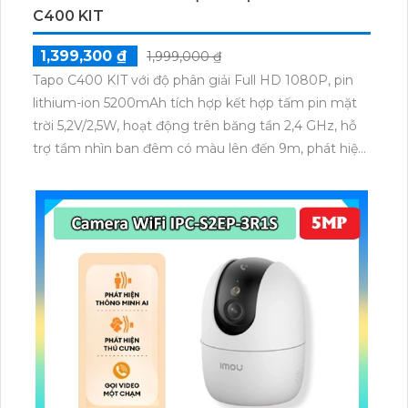
C400 KIT
1,399,300 ₫
1,999,000 ₫
Tapo C400 KIT với độ phân giải Full HD 1080P, pin
lithium-ion 5200mAh tích hợp kết hợp tấm pin mặt
trời 5,2V/2,5W, hoạt động trên băng tần 2,4 GHz, hỗ
trợ tầm nhìn ban đêm có màu lên đến 9m, phát hiện
chuyển động và con người bằng AI, đồng thời lưu trữ
dữ liệu qua thẻ microSD lên đến 512GB.