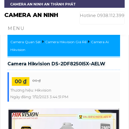
CAMERA AN NINH AN THÀNH PHÁT
CAMERA AN NINH
Hotline 0938.112.399
MENU
Camera Quan Sát
Camera Hikvision Giá Rẻ
Camera Ai
Hikvision
Camera Hikvision DS-2DF8250I5X-AELW
00 ₫
00 ₫
Thương hiệu:
Hikvision
Ngày đăng:
7/12/2023 3:44:51 PM