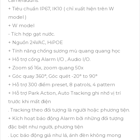
cameraddns.
+ Tiêu chuẩn IP67, IK10 ( chỉ xuất hiện trên W
model )
+ W model
- Tích hợp gạt nước.
+ Nguồn 24VAC, HiPOE
+ Tính năng chống sương mù quang quang học
+ Hỗ trợ cổng Alarm I/O , Audio I/O.
+ Zoom số 16x, zoom quang 50x
+ Góc quay 360°, Góc quét -20° to 90°
+ Hỗ trợ 300 điểm preset, 8 patrols, 4 pattern
+ Hỗ trợ Park Action, Auto Tracking ghi nhớ vị trí
trước khi mất điện
. Tracking theo đối tượng là người hoặc phương tiện.
+ Kích hoạt báo động Alarm bởi những đối tượng
đặc biệt như người, phương tiện
. Lọc báo động giả như lá, ánh đèn không mong