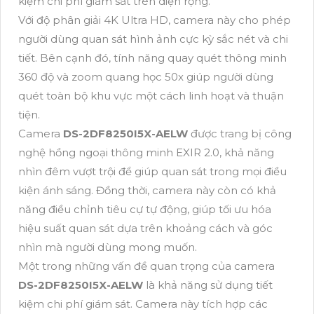
kiệm chi phí giám sát trên diện rộng.
Với độ phân giải 4K Ultra HD, camera này cho phép
người dùng quan sát hình ảnh cực kỳ sắc nét và chi
tiết. Bên cạnh đó, tính năng quay quét thông minh
360 độ và zoom quang học 50x giúp người dùng
quét toàn bộ khu vực một cách linh hoạt và thuận
tiện.
Camera
DS-2DF8250I5X-AELW
được trang bị công
nghệ hồng ngoại thông minh EXIR 2.0, khả năng
nhìn đêm vượt trội để giúp quan sát trong mọi điều
kiện ánh sáng. Đồng thời, camera này còn có khả
năng điều chỉnh tiêu cự tự động, giúp tối ưu hóa
hiệu suất quan sát dựa trên khoảng cách và góc
nhìn mà người dùng mong muốn.
Một trong những vấn đề quan trọng của camera
DS-2DF8250I5X-AELW
là khả năng sử dụng tiết
kiệm chi phí giám sát. Camera này tích hợp các