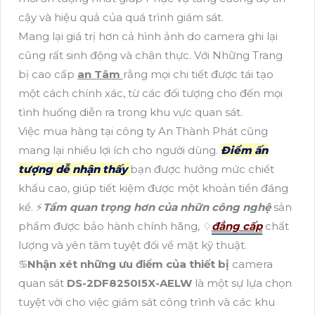
cậy và hiệu quả của quá trình giám sát.
Mang lại giá trị hơn cả hình ảnh do camera ghi lại
cũng rất sinh động và chân thực. Với Những Trang
bị cao cấp
an Tâm
rằng mọi chi tiết được tái tạo
một cách chính xác, từ các đối tượng cho đến mọi
tình huống diễn ra trong khu vực quan sát.
Việc mua hàng tại công ty An Thành Phát cũng
mang lại nhiều lợi ích cho người dùng.
Điểm ấn
tượng dễ nhận thấy
bạn được hưởng mức chiết
khấu cao, giúp tiết kiệm được một khoản tiền đáng
kể. ️⚡
Tầm quan trọng hơn của nhữn công nghệ
sản
phẩm được bảo hành chính hãng, ♢
đẳng cấp
chất
lượng và yên tâm tuyệt đối về mặt kỹ thuật.
♋
Nhận xét những ưu điểm của thiết bị
camera
quan sát
DS-2DF8250I5X-AELW
là một sự lựa chọn
tuyệt vời cho việc giám sát công trình và các khu