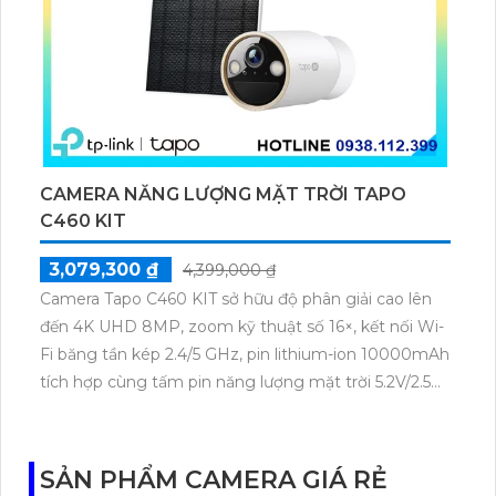
CAMERA NĂNG LƯỢNG MẶT TRỜI TAPO
C460 KIT
3,079,300 ₫
4,399,000 ₫
Camera Tapo C460 KIT sở hữu độ phân giải cao lên
đến 4K UHD 8MP, zoom kỹ thuật số 16×, kết nối Wi-
Fi băng tần kép 2.4/5 GHz, pin lithium-ion 10000mAh
tích hợp cùng tấm pin năng lượng mặt trời 5.2V/2.5W.
Tapo C460 KIT cũng hỗ trợ quan sát ban đêm màu
với cảm biến Starlight, tầm nhìn lên đến 15 m.
SẢN PHẨM CAMERA GIÁ RẺ