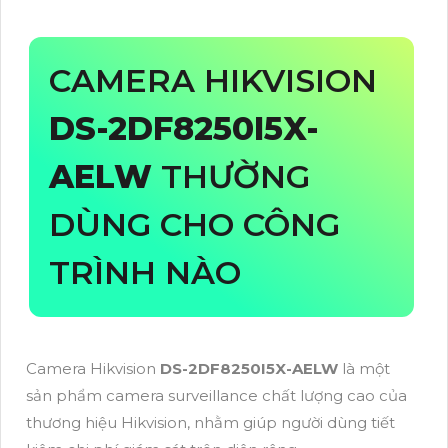
CAMERA HIKVISION
DS-2DF8250I5X-
AELW
THƯỜNG
DÙNG CHO CÔNG
TRÌNH NÀO
Camera Hikvision
DS-2DF8250I5X-AELW
là một
sản phẩm camera surveillance chất lượng cao của
thương hiệu Hikvision, nhằm giúp người dùng tiết