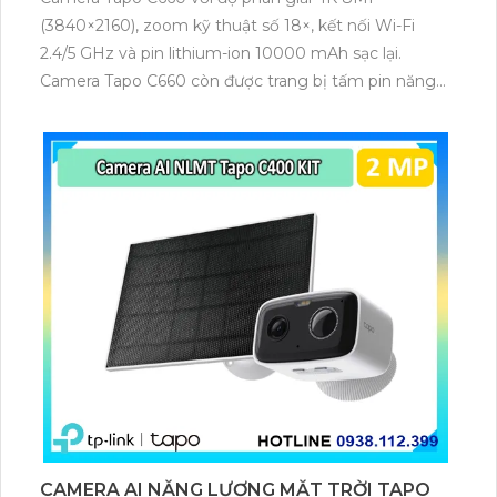
(3840×2160), zoom kỹ thuật số 18×, kết nối Wi-Fi
2.4/5 GHz và pin lithium-ion 10000 mAh sạc lại.
Camera Tapo C660 còn được trang bị tấm pin năng
lượng mặt trời 5.2V 2.5W, tích hợp AI phát hiện người,
thú cưng, phương tiện, lưu trữ thẻ microSD tối đa 512
GB.
CAMERA AI NĂNG LƯỢNG MẶT TRỜI TAPO