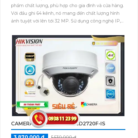
phẩm chất lượng, phù hợp cho gia đình và cửa hàng.
Với đầu ghi 64 kênh, nó mang đến chất lượng hình
ảnh tuyệt vời lên tới 32 MP. Sử dụng công nghệ IP,
việc thi công dễ dàng hơn bao giờ hết. Sản phẩm
còn tích hợp công nghệ AI, giúp người dùng theo dõi
một cách thông minh. Đặc biệt, đầu thu còn có khả
năng xem trong điều kiện thiếu sáng và tích hợp 8 ổ
cứng. Hơn nữa, nó cũng tương thích với công nghệ
ban đêm ONVIF.
CAMERA HIKVISION DS-2CD2720F-IS
3,870,000 ₫
5,530,000 ₫