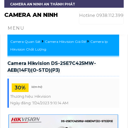
CAMERA AN NINH AN THÀNH PHÁT
CAMERA AN NINH
Hotline 0938.112.399
MENU
Camera Quan Sát
Camera Hikvision Giá Rẻ
Camera Ip
Hikvision Chất Lượng
Camera Hikvision DS-2SE7C425MW-
AEB(14F1)(O-STD)(P3)
30%
liên hệ
Thương hiệu:
Hikvision
Ngày đăng:
7/24/2023 9:10:14 AM