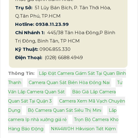
Trụ Sở:
51 Lũy Bán Bích, P. Tân Thới Hòa,
Q.Tân Phú, TP.HCM
Hotline: 0938.11.23.99
Chi Nhánh 1:
445/38 Tân Hòa Đông,P Bình
Trị Đông, Bình Tân, TP HCM
Kỹ Thuật:
0906.855.330
Điện Thoại:
(028) 6688.4949
Thông Tin:
Lắp Đặt Camera Giám Sát Tại Quan Binh
Thanh
Camera Quan Sát Biên Hòa Đồng Nai
Tư
Vấn Lắp Camera Quan Sát
Báo Giá Lắp Camera
Quan Sát Tại Quận 3
Camera Xem Mã Vạch Chuyên
Dụng
Bộ Camera Quan Sát Siêu Thị Mini
Lắp
camera Ip nhà xưởng giá rẻ
Trọn Bộ Camera Kho
Hàng Báo Động
NK44W0H Hikvision Tiết Kiệm