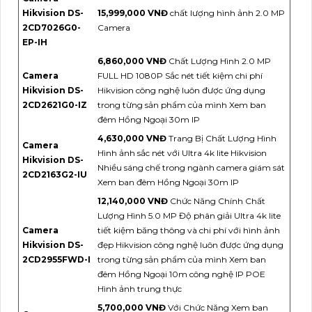
Hikvision DS-
15,999,000 VNĐ
chất lượng hình ảnh 2.0 MP
2CD7026G0-
Camera
EP-IH
6,860,000 VNĐ
Chất Lượng Hình 2.0 MP
Camera
FULL HD 1080P Sắc nét tiết kiệm chi phí
Hikvision DS-
Hikvision công nghệ luôn được ứng dụng
2CD2621G0-IZ
trong từng sản phẩm của mình Xem ban
đêm Hồng Ngoại 30m IP
4,630,000 VNĐ
Trang Bị Chất Lượng Hình
Camera
Hình ảnh sắc nét với Ultra 4k lite Hikvision
Hikvision DS-
Nhiều sáng chế trong ngành camera giám sát
2CD2163G2-IU
Xem ban đêm Hồng Ngoại 30m IP
12,140,000 VNĐ
Chức Năng Chính Chất
Lượng Hình 5.0 MP Độ phân giải Ultra 4k lite
Camera
tiết kiệm băng thông và chi phí với hình ảnh
Hikvision DS-
đẹp Hikvision công nghệ luôn được ứng dụng
2CD2955FWD-I
trong từng sản phẩm của mình Xem ban
đêm Hồng Ngoại 10m công nghệ IP POE
Hình ảnh trung thực
5,700,000 VNĐ
Với Chức Năng Xem ban