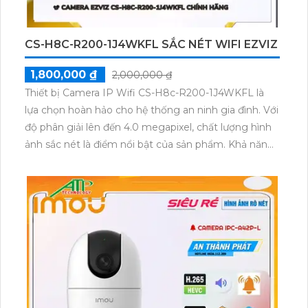
CS-H8C-R200-1J4WKFL SẮC NÉT WIFI EZVIZ
1,800,000 ₫
2,000,000 ₫
Thiết bị Camera IP Wifi CS-H8c-R200-1J4WKFL là
lựa chọn hoàn hảo cho hệ thống an ninh gia đình. Với
độ phân giải lên đến 4.0 megapixel, chất lượng hình
ảnh sắc nét là điểm nổi bật của sản phẩm. Khả năng
xem ban đêm Full Color trong khoảng cách 20m
giúp quan sát dễ dàng ngay cả khi trời tối. Thiết bị
được trang bị công nghệ IP Wifi tiên tiến, không
giảm chất lượng hình ảnh, đồng thời có khả năng
Thu Âm và Loa rõ ràng, giúp theo dõi và giao tiếp dễ
dàng. Việc lắp đặt camera này tại gia đình hay căn hộ
giúp bạn an tâm hơn về an ninh, đặc biệt với khả
năng Xoay 360 độ linh hoạt. Nắm bắt mọi diễn biến,
camera IP Wifi CS-H8c-R200-1J4WKFL thực sự là sự