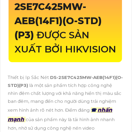
2SE7C425MW-
AEB(14F1)(O-STD)
(P3)
ĐƯỢC SẢN
XUẤT BỞI HIKVISION
Thiết bị Ip Sắc Nét
DS-2SE7C425MW-AEB(14F1)(O-
STD)(P3)
là một sản phẩm tích hợp công nghệ
nhìn đêm chất lượng với khả năng hiển thị màu sắc
ban đêm, mang đến cho người dùng trải nghiệm
nhấn
xem hình ảnh rõ nét hơn. Điểm đáng
☎
mạnh
của sản phẩm này là tải hình ảnh nhanh
hơn, nhờ sử dụng công nghệ nén video