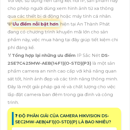
Với việc sử dụng nền tảng kết nối IP, sản phẩm này
cho phép người dùng xem hình ảnh từ xa thông
qua các thiết bị di động hoặc máy tính cá nhân.
🕎
Ưu điểm nỗi bật hơn
hiện tại An Thành Phát
đang có chương trình khuyến mãi lớn cho sản
phẩm này, việc mua hàng tại đây giúp tiết kiệm chi
phí đáng kể.
️🏅
Tổng hợp lại những ưu điểm
IP Sắc Nét
DS-
2SE7C425MW-AEB(14F1)(O-STD)(P3)
là một sản
phẩm camera an ninh cao cấp với khả năng quan
sát tốt, hình ảnh đẹp và các tính năng thông minh.
Đây là một giải pháp giá rẻ và chất lượng cho việc
lắp đặt camera ban đêm trong gia đình và công
trình.
️❓ ĐỘ PHÂN GIẢI CỦA CAMERA HIKVISION DS-
SEC2MW-AEB(4F1)(O-STD)(P) LÀ BAO NHIÊU?