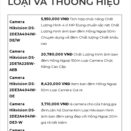
LOẠI VÀ THƯƠNG HIỆU
5,950,000 VNĐ
Tích hợp chức năng Chất
Camera
Lượng Hình 4.0 MP Đúng chuẩn sắc nét Chất
Hikvision DS-
Lượng hình ảnh ban đêm Hồng Ngoại 50m
2DE3A404IW-
Chuyên dụng về đêm Chất lượng Chiết khấu
DE/W
cao
Camera
20,780,000 VNĐ
Chất Lượng hình ảnh ban
Hikvision DS-
đêm Hồng Ngoại 150m Loại Camera Chức
2DE7A225IW-
Năng Cao Cấp
AEB
Camera
Hikvision DS-
8,420,000 VNĐ
Xem ban đêm Hồng Ngoại
2DE3A404IW-
50m Loại Camera Giá re
DE
Camera
3,710,000 VNĐ
là camera cho cửa hàng,gia
Hikvision DS-
đình,căn hộ Dome Kim Loại Hikvision Hình
2DE2A404IW-
ảnh ban đêm sáng đẹp với Hồng Ngoại 20m
DE3-W
giá rẻ tiết kiệm
Camera