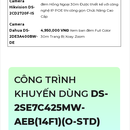
Camera
đêm Hồng Ngoại 30m Được thiết kế với công
Hikvision DS-
nghệ IP POE thi công gọn Chức Năng Cao
2CD2720F-IS
Cấp
Camera
Dahua DS-
4,950,000 VNĐ
Xem ban đêm Full Color
2DE3A400BW-
30m Trang Bị Xoay Zoom
DE
CÔNG TRÌNH
KHUYẾN DÙNG
DS-
2SE7C425MW-
AEB(14F1)(O-STD)