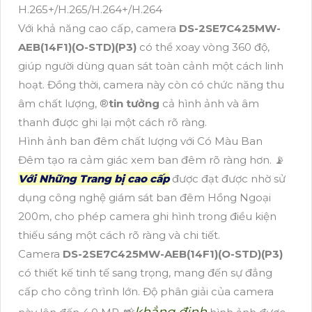
H.265+/H.265/H.264+/H.264
Với khả năng cao cấp, camera
DS-2SE7C425MW-
AEB(14F1)(O-STD)(P3)
có thể xoay vòng 360 độ,
giúp người dùng quan sát toàn cảnh một cách linh
hoạt. Đồng thời, camera này còn có chức năng thu
âm chất lượng, ®️
tin tưởng
cả hình ảnh và âm
thanh được ghi lại một cách rõ ràng.
Hình ảnh ban đêm chất lượng với Có Màu Ban
Đêm tạo ra cảm giác xem ban đêm rõ ràng hơn. 📡
Với Những Trang bị cao cấp
được đạt được nhờ sử
dụng công nghệ giám sát ban đêm Hồng Ngoại
200m, cho phép camera ghi hình trong điều kiện
thiếu sáng một cách rõ ràng và chi tiết.
Camera
DS-2SE7C425MW-AEB(14F1)(O-STD)(P3)
có thiết kế tinh tế sang trọng, mang đến sự đẳng
cấp cho công trình lớn. Độ phân giải của camera