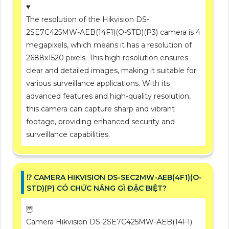
♥️
The resolution of the Hikvision DS-
2SE7C425MW-AEB(14F1)(O-STD)(P3) camera is 4
megapixels, which means it has a resolution of
2688x1520 pixels. This high resolution ensures
clear and detailed images, making it suitable for
various surveillance applications. With its
advanced features and high-quality resolution,
this camera can capture sharp and vibrant
footage, providing enhanced security and
surveillance capabilities.
⁉️ CAMERA HIKVISION DS-SEC2MW-AEB(4F1)(O-
STD)(P) CÓ CHỨC NĂNG GÌ ĐẶC BIỆT?
🦉
Camera Hikvision DS-2SE7C425MW-AEB(14F1)