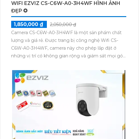
WIFI EZVIZ CS-C6W-A0-3H4WF HÌNH ẢNH
ĐẸP ✪
1,850,000 ₫
2,050,000 ₫
Camera CS-C6W-A0-3H4WF là một sản phẩm chất
lượng và giá rẻ. Được trang bị công nghệ Wifi CS-
C6W-A0-3H4WF, camera này cho phép lắp đặt ở
những vị trí có không gian rộng và giám sát mọi góc
độ bằng khả năng xoay 360 độ. Camera sử dụng
công nghệ mới IP Wifi Digital, đảm bảo chất lượng
hình ảnh sắc nét lên đến 4.0 MP. Ngoài ra, camera
còn tích hợp chức năng xoay 360 độ và thu âm cao
cấp. Đặc biệt, camera còn được trang bị công nghệ
hồng ngoại thông minh Smart IR, với tầm quan sát
ban đêm lên đến 10m, giúp quan sát tối ưu hơn
trong điều kiện ánh sáng yếu.