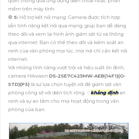
quét thông qua ứng dụng điện thoại hoặc phần
mềm trên máy tính.
🛑
5:
Hỗ trợ kết nối mạng: Camera được tích hợp
sẵn tính năng kết nối qua mạng, giúp bạn dễ dàng
theo dõi và xem lại hình ảnh giám sát từ xa thông
qua internet. Bạn có thể theo dõi và kiểm soát an
ninh của văn phòng mọi lúc, mọi nơi chỉ cần kết nối
internet.
Với những tính năng vượt trội và hiệu suất ổn định,
camera Hikvision
DS-2SE7C425MW-AEB(14F1)(O-
STD)(P3)
là sự lựa chọn tuyệt vời để giám sát văn
phòng công sở với diện tích rộng. ♢
khẳng định
an
ninh và sự an tâm cho mọi hoạt động trong văn
phòng của bạn.