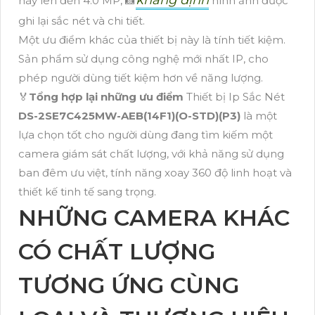
khẳng định
này lên đến 4.0 MP, 📸
hình ảnh được
ghi lại sắc nét và chi tiết.
Một ưu điểm khác của thiết bị này là tính tiết kiệm.
Sản phẩm sử dụng công nghệ mới nhất IP, cho
phép người dùng tiết kiệm hơn về năng lượng.
️🏅
Tổng hợp lại những ưu điểm
Thiết bị Ip Sắc Nét
DS-2SE7C425MW-AEB(14F1)(O-STD)(P3)
là một
lựa chọn tốt cho người dùng đang tìm kiếm một
camera giám sát chất lượng, với khả năng sử dụng
ban đêm ưu việt, tính năng xoay 360 độ linh hoạt và
thiết kế tinh tế sang trọng.
NHỮNG CAMERA KHÁC
CÓ CHẤT LƯỢNG
TƯƠNG ỨNG CÙNG