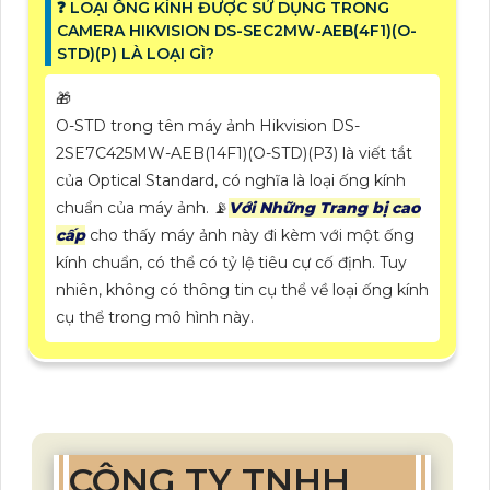
❓ LOẠI ỐNG KÍNH ĐƯỢC SỬ DỤNG TRONG
CAMERA HIKVISION DS-SEC2MW-AEB(4F1)(O-
STD)(P) LÀ LOẠI GÌ?
🎁
O-STD trong tên máy ảnh Hikvision DS-
2SE7C425MW-AEB(14F1)(O-STD)(P3) là viết tắt
của Optical Standard, có nghĩa là loại ống kính
chuẩn của máy ảnh. 📡
Với Những Trang bị cao
cấp
cho thấy máy ảnh này đi kèm với một ống
kính chuẩn, có thể có tỷ lệ tiêu cự cố định. Tuy
nhiên, không có thông tin cụ thể về loại ống kính
cụ thể trong mô hình này.
CÔNG TY TNHH