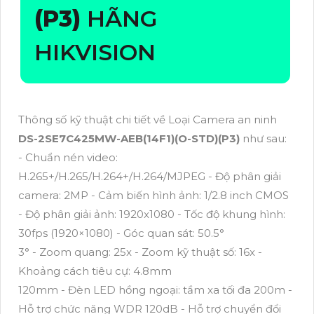
(P3)
HÃNG
HIKVISION
Thông số kỹ thuật chi tiết về Loại Camera an ninh
DS-2SE7C425MW-AEB(14F1)(O-STD)(P3)
như sau:
- Chuẩn nén video:
H.265+/H.265/H.264+/H.264/MJPEG - Độ phân giải
camera: 2MP - Cảm biến hình ảnh: 1/2.8 inch CMOS
- Độ phân giải ảnh: 1920x1080 - Tốc độ khung hình:
30fps (1920×1080) - Góc quan sát: 50.5°
3° - Zoom quang: 25x - Zoom kỹ thuật số: 16x -
Khoảng cách tiêu cự: 4.8mm
120mm - Đèn LED hồng ngoại: tầm xa tối đa 200m -
Hỗ trợ chức năng WDR 120dB - Hỗ trợ chuyển đổi