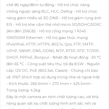
chế độ ngày/đêm tự động - Hỗ trợ chức năng
chống ngược sáng BLC, HLC, Defog - Hỗ trợ chức
năng giảm nhiễu số 3D DNR - Hỗ trợ giảm rung ảnh
EIS - Hỗ trợ khe cắm thẻ nhớ micro SD/SDHC/SDXC
(lên đến 256GB) - Hỗ trợ cổng mạng: 1 RJ45
10M/100M Ethernet - Hỗ trợ giao thức mạng:
IPv4/IPv6, HTTP, HTTPS, 802.1x, Qos, FTP, SMTP,
UPnP, SNMP, DNS, DDNS, NTP, RTSP, RTP, TCP/IP,
DHCP, PPPoE, Bonjour - Nhiệt độ hoạt động: -30 °C
đến 65 °C - Công suất tiêu thụ: tối đa 8.5W - Nguồn
cấp: 12V DC, PoE (802.3at, Class4) - Chứng chỉ bảo
vệ: IP67 (thích hợp sử dụng trong nhà và ngoài trời)
- Kích thước: 266 6mm × 270.1mm × 425.5mm -
Trọng lượng: 4.2kg
Đây là một camera an ninh chất lượng cao, với khả
năng quan sát xa, chất lượng hình ảnh sắc nét và