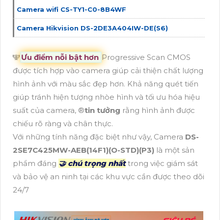
Camera wifi CS-TY1-C0-8B4WF
Camera Hikvision DS-2DE3A404IW-DE(S6)
🕎
Ưu điểm nỗi bật hơn
Progressive Scan CMOS
được tích hợp vào camera giúp cải thiện chất lượng
hình ảnh với màu sắc đẹp hơn. Khả năng quét tiến
giúp tránh hiện tượng nhòe hình và tối ưu hóa hiệu
suất của camera, ®️
tin tưởng
rằng hình ảnh được
chiếu rõ ràng và chân thực.
Với những tính năng đặc biệt như vậy, Camera
DS-
2SE7C425MW-AEB(14F1)(O-STD)(P3)
là một sản
phẩm đáng
🤝 chú trọng nhất
trong việc giám sát
và bảo vệ an ninh tại các khu vực cần được theo dõi
24/7