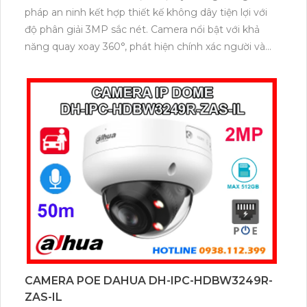
pháp an ninh kết hợp thiết kế không dây tiện lợi với
độ phân giải 3MP sắc nét. Camera nổi bật với khả
năng quay xoay 360°, phát hiện chính xác người và
phương tiện, cảnh báo tức thì bằng đèn nháy và còi
hú. Với tầm nhìn ban đêm có màu lên đến 30m, hỗ
trợ thẻ nhớ 256GB và tiêu chuẩn chống nước IP66
mang đến hiệu quả giám sát vượt trội.
CAMERA POE DAHUA DH-IPC-HDBW3249R-
ZAS-IL