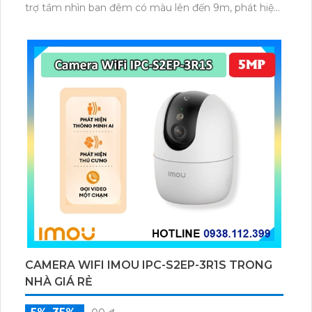
trợ tầm nhìn ban đêm có màu lên đến 9m, phát hiện
chuyển động và con người bằng AI, đồng thời lưu trữ
dữ liệu qua thẻ microSD lên đến 512GB.
CAMERA WIFI IMOU IPC-S2EP-3R1S TRONG
NHÀ GIÁ RẺ