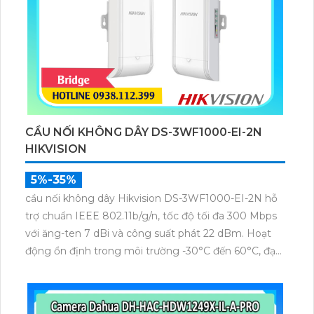
CẦU NỐI KHÔNG DÂY DS-3WF1000-EI-2N
HIKVISION
5%-35%
cầu nối không dây Hikvision DS-3WF1000-EI-2N hỗ
trợ chuẩn IEEE 802.11b/g/n, tốc độ tối đa 300 Mbps
với ăng-ten 7 dBi và công suất phát 22 dBm. Hoạt
động ổn định trong môi trường -30°C đến 60°C, đạt
thông lượng PTP ~90 Mbps ở 0,5 km. Thiết kế IP55
bền bỉ, cấp nguồn PoE 12–24VDC