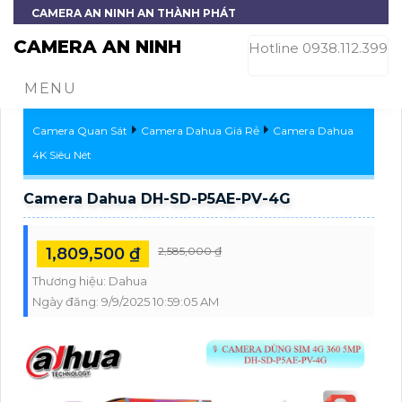
CAMERA AN NINH AN THÀNH PHÁT
CAMERA AN NINH
Hotline 0938.112.399
MENU
Camera Quan Sát
Camera Dahua Giá Rẻ
Camera Dahua
4K Siêu Nét
Camera Dahua DH-SD-P5AE-PV-4G
1,809,500 ₫
2,585,000 ₫
Thương hiệu:
Dahua
Ngày đăng:
9/9/2025 10:59:05 AM