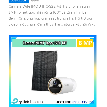
5%-35%
00 ₫
Camera WiFi IMOU IPC-S2EP-3R1S cho hình ảnh
3MP rõ nét góc nhìn rộng 100° và tầm nhìn ban
đêm 10m, phù hợp giám sát trong nhà. Hỗ trợ gọi
video một chạm đàm thoại hai chiều và kết nối Wi-Fi
ổn định giúp quan sát từ xa. Lưu trữ linh hoạt qua thẻ
microSD tối đa 256GB hoặc lưu đám mây dễ lắp đặt
cho gia đình và văn phòng nhỏ.