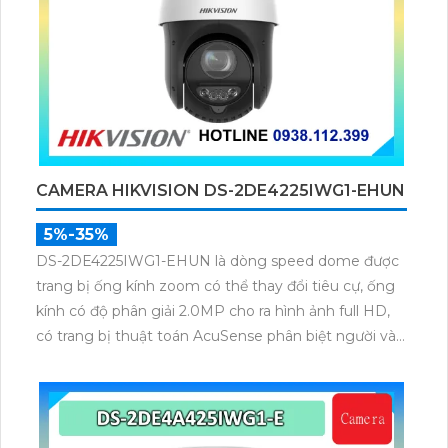
CAMERA HIKVISION DS-2DE4225IWG1-EHUN
5%-35%
DS-2DE4225IWG1-EHUN là dòng speed dome được
trang bị ống kính zoom có thể thay đổi tiêu cự, ống
kính có độ phân giải 2.0MP cho ra hình ảnh full HD,
có trang bị thuật toán AcuSense phân biệt người và
phương tiện, trang bị micro và loa giúp đàm thoại 2
chiều, nhìn ban đêm bằng hồng ngoại 100m.