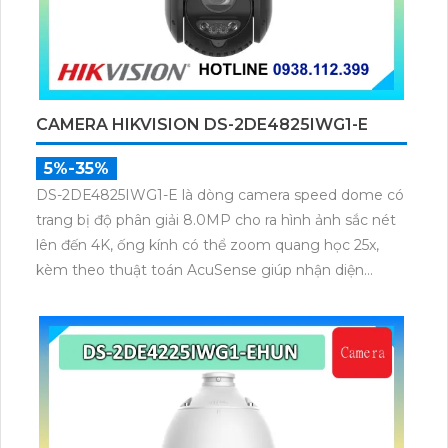
CAMERA HIKVISION DS-2DE4825IWG1-E
5%-35%
DS-2DE4825IWG1-E là dòng camera speed dome có
trang bị độ phân giải 8.0MP cho ra hình ảnh sắc nét
lên đến 4K, ống kính có thể zoom quang học 25x,
kèm theo thuật toán AcuSense giúp nhận diện
chuẩn người và phương tiện, nhìn ban đêm hồng
ngoại tầm xa lên đến 100m.