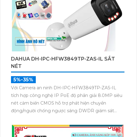
DAHUA DH-IPC-HFW3849TP-ZAS-IL SẮT
NÉT
5%-35%
Với Camera an ninh DH-IPC-HFW3849TP-ZAS-IL
tích hợp công nghệ IP PoE độ phân giải 8.0MP siêu
nét cảm biến CMOS hỗ trợ phát hiện chuyển
động/người chống ngược sáng DWDR giám sát
đêm có màu với ánh sáng kép thông minh.