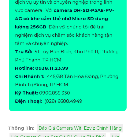
dịch vụ uy tín và chuyên nghiệp trong lĩnh
vực camera . Với
camera DH-SD-P5AE-PV-
4G có khe cắm thẻ nhớ Micro SD dung
lượng 256GB
Đến với chúng tôi để trải
nghiệm dịch vụ chăm sóc khách hàng tận
tâm và chuyên nghiệp.
Trụ Sở:
51 Lũy Bán Bích, Khu Phố 11, Phường
Phú Thạnh, TP.HCM
Hotline: 0938.11.23.99
Chi Nhánh 1:
445/38 Tân Hòa Đông, Phường
Bình Trị Đông, TP.HCM
Kỹ Thuật:
0906.855.330
Điện Thoại:
(028) 6688.4949
Thông Tin:
Báo Giá Camera Wifi Ezviz Chính Hãng