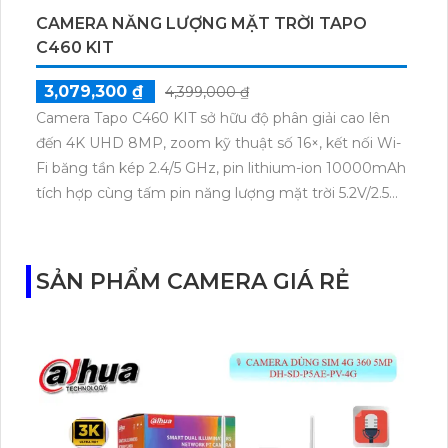
CAMERA NĂNG LƯỢNG MẶT TRỜI TAPO
C460 KIT
3,079,300 ₫
4,399,000 ₫
Camera Tapo C460 KIT sở hữu độ phân giải cao lên
đến 4K UHD 8MP, zoom kỹ thuật số 16×, kết nối Wi-
Fi băng tần kép 2.4/5 GHz, pin lithium-ion 10000mAh
tích hợp cùng tấm pin năng lượng mặt trời 5.2V/2.5W.
Tapo C460 KIT cũng hỗ trợ quan sát ban đêm màu
với cảm biến Starlight, tầm nhìn lên đến 15 m.
SẢN PHẨM CAMERA GIÁ RẺ