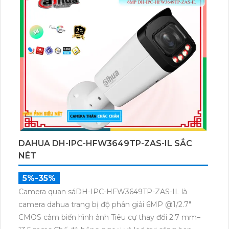
DAHUA DH-IPC-HFW3649TP-ZAS-IL SẮC
NÉT
5%-35%
Camera quan sáDH-IPC-HFW3649TP-ZAS-IL là
camera dahua trang bị độ phân giải 6MP @1/2.7"
CMOS cảm biến hình ảnh Tiêu cự thay đổi 2.7 mm–