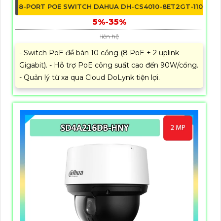
8-PORT POE SWITCH DAHUA DH-CS4010-8ET2GT-110
5%-35%
liên hệ
- Switch PoE để bàn 10 cổng (8 PoE + 2 uplink
Gigabit). - Hỗ trợ PoE công suất cao đến 90W/cổng.
- Quản lý từ xa qua Cloud DoLynk tiện lợi.