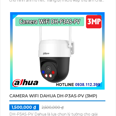
cho hình ảnh rõ nét. Trang bị micro kép thu âm chân
thực, LDC loại bỏ cong hình, DIP switch hỗ trợ cấu
hình nhanh, thích hợp nhiều khu vực giám sát.
CAMERA WIFI DAHUA DH-P3AS-PV (3MP)
1,500,000 ₫
2,500,000 ₫
DH-P3AS-PV Dahua là lựa chọn lý tưởng cho giải