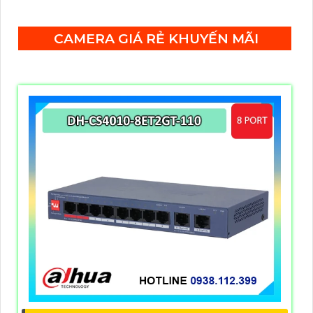
bằng hồng ngoại 50m.
CAMERA GIÁ RẺ KHUYẾN MÃI