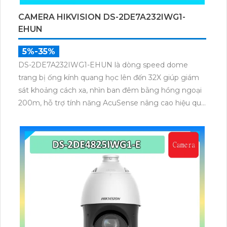
CAMERA HIKVISION DS-2DE7A232IWG1-
EHUN
5%-35%
DS-2DE7A232IWG1-EHUN là dòng speed dome
trang bị ống kính quang học lên đến 32X giúp giám
sát khoảng cách xa, nhìn ban đêm bằng hồng ngoại
200m, hỗ trợ tính năng AcuSense nâng cao hiệu quả
giám sát an ninh, có tốc độ lấy nét cao nhờ công
nghệ Self-learning