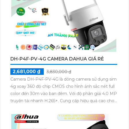
DH-P4F-PV-4G CAMERA DAHUA GIÁ RẺ
2,681,000 ₫
3,830,000 ₫
Camera DH-P4F-PV-4G là dòng camera sử dụng sim
4g xoay 360 độ chip CMOS cho hình ảnh sắc nét full
color đến 30m vào ban đêm. Với độ phân giải 4.0 MP
truyền tải nhanh H.265+. Cung cấp hiệu quả cao cho
công trình ban đêm tích hợp cảm biến chuyển động
chống trộm và chức năng cảnh báo phát hiện người
thông minh.