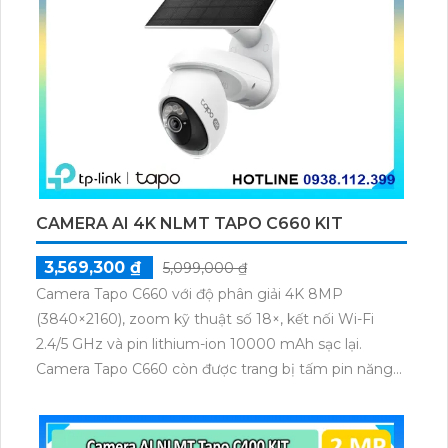
CAMERA AI 4K NLMT TAPO C660 KIT
3,569,300 ₫
5,099,000 ₫
Camera Tapo C660 với độ phân giải 4K 8MP
(3840×2160), zoom kỹ thuật số 18×, kết nối Wi-Fi
2.4/5 GHz và pin lithium-ion 10000 mAh sạc lại.
Camera Tapo C660 còn được trang bị tấm pin năng
lượng mặt trời 5.2V 2.5W, tích hợp AI phát hiện người,
thú cưng, phương tiện, lưu trữ thẻ microSD tối đa 512
GB.