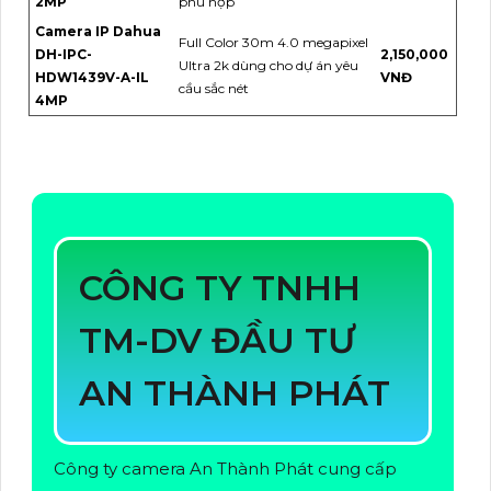
2MP
phù hợp
Camera IP Dahua
Full Color 30m 4.0 megapixel
DH-IPC-
2,150,000
Ultra 2k dùng cho dự án yêu
HDW1439V-A-IL
VNĐ
cầu sắc nét
4MP
CÔNG TY TNHH
TM-DV ĐẦU TƯ
AN THÀNH PHÁT
Công ty camera An Thành Phát cung cấp