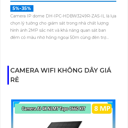
5%-35%
Camera IP dome DH-IPC-HDBW3249R-ZAS-IL là lựa
chọn lý tưởng cho giám sát trong nhà chất lượng
hình ảnh 2MP sắc nét và khả năng quan sát ban
đêm có màu nhờ hồng ngoại 50m cùng đèn trợ
sáng. Với tính năng AI thông minh, camera dễ dàng
nhận diện chính xác người và phương tiện, hỗ trợ ghi
âm qua micro tích hợp và lưu trữ tối đa 512GB qua
khe thẻ nhớ, camera hỗ trợ PoE lắp đặt dễ dàng.
CAMERA WIFI KHÔNG DÂY GIÁ
RẺ