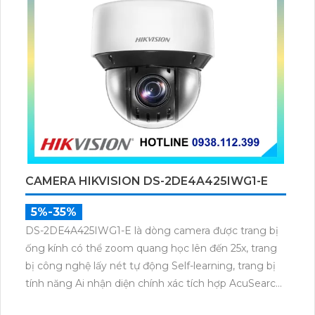
CAMERA HIKVISION DS-2DE4A425IWG1-E
5%-35%
DS-2DE4A425IWG1-E là dòng camera được trang bị
ống kính có thể zoom quang học lên đến 25x, trang
bị công nghệ lấy nét tự động Self-learning, trang bị
tính năng Ai nhận diện chính xác tích hợp AcuSearch
khi kết hợp chung với đầu ghi hình, nhìn ban đêm