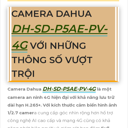
CAMERA DAHUA
DH-SD-P5AE-PV-
4G
VỚI NHỮNG
THÔNG SỐ VƯỢT
TRỘI
DH-SD-P5AE-PV-4G
Camera Dahua
là một
camera an ninh 4G hiện đại với khả năng lưu trữ
dài hạn H.265+. Với kích thước cảm biến hình ảnh
1/2.7 camer
a cung cấp góc nhìn rộng hơn hổ trợ
công nghệ AI cao cấp và mạng 4G cũng có khả