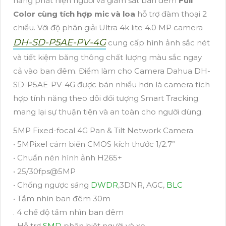
năng phát hiện người và giám sát ban đêm
Full
Color cùng tích hợp mic và loa
hỗ trợ đàm thoại 2
chiều. Với độ phân giải Ultra 4k lite 4.0 MP camera
DH-SD-P5AE-PV-4G
cung cấp hình ảnh sắc nét
và tiết kiệm băng thông chất lượng màu sắc ngay
cả vào ban đêm. Điểm làm cho Camera Dahua DH-
SD-P5AE-PV-4G được bán nhiều hơn là camera tích
hợp tính năng theo dõi đối tượng Smart Tracking
mang lại sự thuận tiện và an toàn cho người dùng.
5MP Fixed-focal 4G Pan & Tilt Network Camera
• 5MPixel cảm biến CMOS kích thước 1/2.7”
• Chuẩn nén hình ảnh H265+
• 25/30fps@5MP
• Chống ngược sáng
DWDR
,3DNR, AGC,
BLC
• Tầm nhìn ban đêm 30m
. 4 chế độ tầm nhìn ban đêm
• Hỗ trợ
SMD
phân biệt người và xe