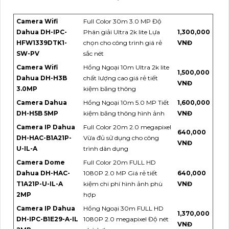
Camera Wifi
Full Color 30m 3.0 MP Độ
Dahua DH-IPC-
Phân giải Ultra 2k lite Lựa
1,300,000
HFW1339DTK1-
chọn cho công trình giá rẻ
VNĐ
SW-PV
sắc nét
Camera Wifi
Hồng Ngoại 10m Ultra 2k lite
1,500,000
Dahua DH-H3B
chất lượng cao giá rẻ tiết
VNĐ
3.0MP
kiệm băng thông
Camera Dahua
Hồng Ngoại 10m 5.0 MP Tiết
1,600,000
DH-H5B 5MP
kiệm băng thông hình ảnh
VNĐ
Camera IP Dahua
Full Color 20m 2.0 megapixel
640,000
DH-HAC-B1A21P-
Vừa đủ sử dụng cho công
VNĐ
U-IL-A
trình dân dụng
Camera Dome
Full Color 20m FULL HD
Dahua DH-HAC-
1080P 2.0 MP Giá rẻ tiết
640,000
T1A21P-U-IL-A
kiệm chi phí hình ảnh phù
VNĐ
2MP
hợp
Camera IP Dahua
Hồng Ngoại 30m FULL HD
1,370,000
DH-IPC-B1E29-A-IL
1080P 2.0 megapixel Độ nét
VNĐ