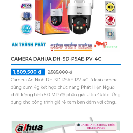
CAMERA DAHUA DH-SD-P5AE-PV-4G
1,809,500 ₫
2,585,000 ₫
Camera An Ninh DH-SD-P5AE-PV-4G là loại camera
dùng dum 4g kết hợp chức năng Phát Hiện Người
chất lượng hình 5.0 MP độ phân giải Ultra 4k lite. Ứng
dụng cho công trình giá rẻ xem ban đêm với công
nghệ Có Màu Ban Đêm DWDR chống ngược sáng
lắp trong nhà cảm biến CMOS nền tảng kết nối 4G.