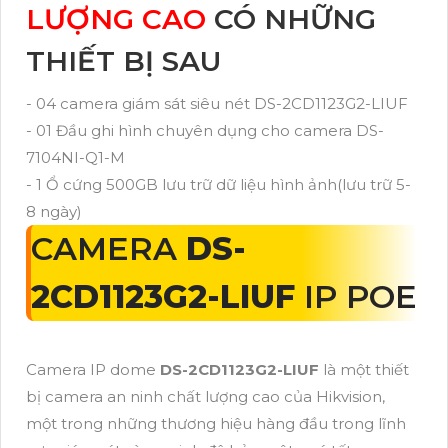
LƯỢNG CAO
CÓ NHỮNG
THIẾT BỊ SAU
- 04 camera giám sát siêu nét DS-2CD1123G2-LIUF
- 01 Đầu ghi hình chuyên dụng cho camera DS-
7104NI-Q1-M
- 1 Ổ cứng 500GB lưu trữ dữ liệu hình ảnh(lưu trữ 5-
8 ngày)
CAMERA
DS-
2CD1123G2-LIUF
IP POE
Camera IP dome
DS-2CD1123G2-LIUF
là một thiết
bị camera an ninh chất lượng cao của Hikvision,
một trong những thương hiệu hàng đầu trong lĩnh