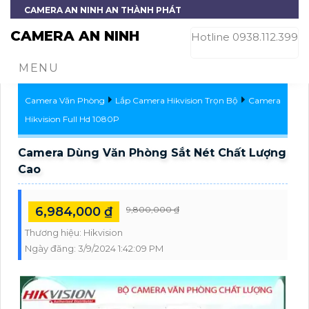
CAMERA AN NINH AN THÀNH PHÁT
CAMERA AN NINH
Hotline 0938.112.399
MENU
Camera Văn Phòng
Lắp Camera Hikvision Trọn Bộ
Camera
Hikvision Full Hd 1080P
Camera Dùng Văn Phòng Sắt Nét Chất Lượng
Cao
6,984,000 ₫
9,800,000 ₫
Thương hiệu:
Hikvision
Ngày đăng:
3/9/2024 1:42:09 PM