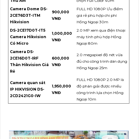
Thu Âm
chọn Full Color 40m
Camera Dome DS-
FULL HD 1080P Ưu điểm
900,000
2CE76D3T-ITM
giá rẻ phù hợp chi phí
VNĐ
Hikvision
Hồng Ngoại 30m
DS-2CE17D0T-IT5
2.0 MP xem qua điện thoại
1,000,000
Camera Hikvision
máy tính phù hợp Hồng
VNĐ
Có Micro
Ngoại 80m
Camera DS-
2.0 megapixel độ nét vừa
2CE16D0T-IRF
600,000
đủ cho công trình dân dụng
Thân Hikvision Giá
VNĐ
Hồng Ngoại 25m
Rẻ
FULL HD 1080P 2.0 MP là
Camera quan sát
1,950,000
độ phân giải được nhiều
IP HIKVISION DS-
VNĐ
công trình lựa chọn Hồng
2CD2421G0-IW
Ngoại 10m