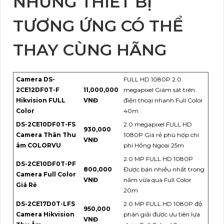
NHỮNG THIẾT BỊ
TƯƠNG ỨNG CÓ THỂ
THAY CÙNG HÃNG
Camera DS-
FULL HD 1080P 2.0
2CE12DF0T-F
11,000,000
megapixel Giám sát trên
Hikvision FULL
VNĐ
điện thoại nhanh Full Color
Color
40m
DS-2CE10DF0T-FS
2.0 megapixel FULL HD
930,000
Camera Thân Thu
1080P Giá rẻ phù hợp chi
VNĐ
âm COLORVU
phí Hồng Ngoại 25m
2.0 MP FULL HD 1080P
DS-2CE10DF0T-PF
800,000
Được bán nhiều nhất trong
Camera Full Color
VNĐ
năm vừa qua Full Color
Giá Rẻ
20m
DS-2CE17D0T-LFS
2.0 MP FULL HD 1080P độ
950,000
Camera Hikvision
phân giải được ưu tiên lựa
VNĐ