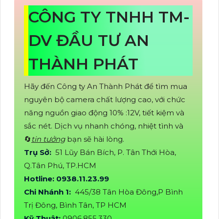
CÔNG TY TNHH TM-
DV ĐẦU TƯ AN
THÀNH PHÁT
Hãy đến Công ty An Thành Phát để tìm mua
nguyên bộ camera chất lượng cao, với chức
năng nguồn giao động 10% :12V, tiết kiệm và
sắc nét. Dịch vụ nhanh chóng, nhiệt tình và
🔄
tin tưởng
bạn sẽ hài lòng.
Trụ Sở:
51 Lũy Bán Bích, P. Tân Thới Hòa,
Q.Tân Phú, TP.HCM
Hotline: 0938.11.23.99
Chi Nhánh 1:
445/38 Tân Hòa Đông,P Bình
Trị Đông, Bình Tân, TP HCM
Kỹ Thuật:
0906.855.330