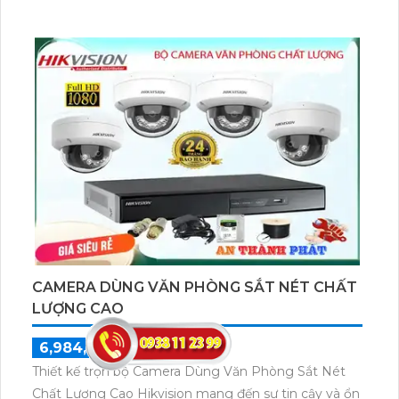
CAMERA DÙNG VĂN PHÒNG SẮT NÉT CHẤT
LƯỢNG CAO
6,984,000 ₫
9,800,000 ₫
Thiết kế trọn bộ Camera Dùng Văn Phòng Sắt Nét
Chất Lượng Cao Hikvision mang đến sự tin cậy và ổn