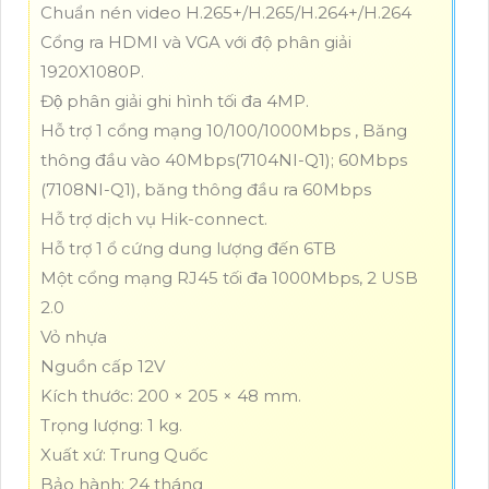
Chuẩn nén video H.265+/H.265/H.264+/H.264
Cổng ra HDMI và VGA với độ phân giải
1920X1080P.
Độ phân giải ghi hình tối đa 4MP.
Hỗ trợ 1 cổng mạng 10/100/1000Mbps , Băng
thông đầu vào 40Mbps(7104NI-Q1); 60Mbps
(7108NI-Q1), băng thông đầu ra 60Mbps
Hỗ trợ dịch vụ Hik-connect.
Hỗ trợ 1 ổ cứng dung lượng đến 6TB
Một cổng mạng RJ45 tối đa 1000Mbps, 2 USB
2.0
Vỏ nhựa
Nguồn cấp 12V
Kích thước: 200 × 205 × 48 mm.
Trọng lượng: 1 kg.
Xuất xứ: Trung Quốc
Bảo hành: 24 tháng