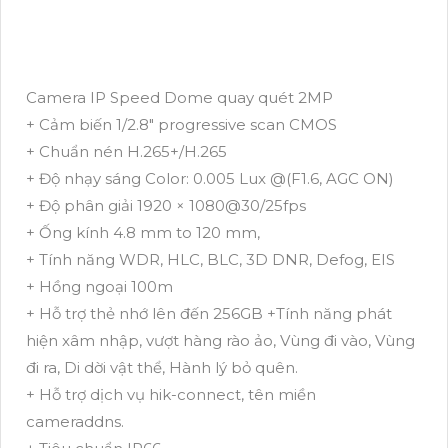
Camera IP Speed Dome quay quét 2MP
+ Cảm biến 1/2.8" progressive scan CMOS
+ Chuẩn nén H.265+/H.265
+ Độ nhạy sáng Color: 0.005 Lux @(F1.6, AGC ON)
+ Độ phân giải 1920 × 1080@30/25fps
+ Ống kính 4.8 mm to 120 mm,
+ Tính năng WDR, HLC, BLC, 3D DNR, Defog, EIS
+ Hồng ngoại 100m
+ Hỗ trợ thẻ nhớ lên đến 256GB +Tính năng phát
hiện xâm nhập, vượt hàng rào ảo, Vùng đi vào, Vùng
đi ra, Di dời vật thể, Hành lý bỏ quên.
+ Hỗ trợ dịch vụ hik-connect, tên miền
cameraddns.