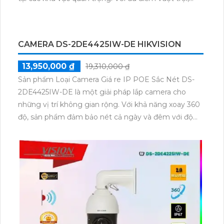
CAMERA HIKVISION DS-2DE5425IW-AE
22,020,000 ₫
Liên hệ
Camera An Ninh Công Nghệ POE DS-2DE5425IW-
AE là một sản phẩm camera an ninh chất lượng cao
được thiết kế để đáp ứng nhu cầu giám sát an ninh
tại các khu vực quan trọng. Với ưu điểm vượt trội,
camera này mang đến những tính năng đáng chú ý
cho việc giám sát.Một trong những ưu điểm của
camera này là khả năng xoay zoom, giúp người dùng
có thể xem xa mà không lo bị bể hình. Điều này giúp
camera cung cấp hình ảnh chi tiết và rõ nét ở cả
khoảng cách xa.Camera DS-2DE5425IW-AE còn tích
hợp công nghệ Starlight cho phép quan sát chất
lượng hình ảnh tốt ngay cả trong điều kiện thiếu