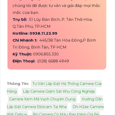
chúng tôi để được tư vấn và giải đáp mọi thắc
mắc của bạn.
Trụ Sở:
51 Lũy Bán Bích, P. Tân Thới Hòa,
Q.Tân Phú, TP.HCM
Hotline: 0938.11.23.99
Chi Nhánh 1:
445/38 Tân Hòa Đông,P Bình
Trị Đông, Bình Tân, TP HCM
Kỹ Thuật:
0906.855.330
Điện Thoại:
(028) 6688.4949
Thông Tin:
Tư Vấn Lắp Đặt Hệ Thống Camera Cửa
Hàng
Lắp Camera Giám Sát Khu Công Nghiệp
Camera Xem Mã Vạch Chuyên Dụng
Hướng Dẫn
Lắp Đặt Camera Ebitcam Tại Nha
Dh-H2ae Camera
Wifi Dahua
Bộ Camera Có Màu Ban Đêm Giá Rẻ