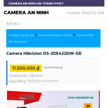
CAMERA AN NINH AN THÀNH PHÁT
CAMERA AN NINH
Hotline 0938.112.399
MENU
Camera Quan Sát
Camera Hikvision Giá Rẻ
Camera 360
Độ Hikvision
Camera Hikvision DS-2DE4225IW-DE
11,500,000 ₫
16,210,000 ₫
Thương hiệu:
Hikvision
Ngày đăng:
7/12/2023 3:47:03 PM