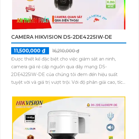
sáng. Điều này giúp người dùng có thể giám sát ban
đêm một cách dễ dàng và chính xác.Với công nghệ
Progressive Scan CMOS, camera này mang đến màu
sắc đẹp và khả năng giám sát ban đêm tốt, tạo ra
CAMERA DS-2DE4425IW-DE HIKVISION
hình ảnh sắc nét và chân thực.Hơn nữa, camera DS-
2DE5425IW-AE hỗ trợ người dùng giám sát từ xa qua
13,950,000 ₫
19,310,000 ₫
điện thoại di động một cách nhanh chóng và thuận
Sản phẩm Loại Camera Giá re IP POE Sắc Nét DS-
tiện. Điều này cho phép người dùng kiểm soát
2DE4425IW-DE là một giải pháp lắp camera cho
camera và xem hình ảnh trực tiếp từ bất kỳ đâu chỉ
những vị trí không gian rộng. Với khả năng xoay 360
cần có kết nối internet.Cuối cùng, camera này còn có
độ, sản phẩm đảm bảo nét cả ngày và đêm với độ
chức năng hồng ngoại với tầm quan sát lên đến
phân giải 4.0 MP. Sử dụng công nghệ IP POE,
150m, giúp người dùng có thể giám sát ban đêm với
camera cung cấp chất lượng hình ảnh sáng đẹp và
chất lượng tốt. Điều này đảm bảo rằng camera có
trung thực. Ưu điểm của sản phẩm là khả năng
thể hoạt động hiệu quả và đáng tin cậy trong mọi
zoom và xoay, cho phép bạn quan sát mọi góc độ.
điều kiện ánh sáng.
Hỗ trợ hồng ngoại 100m, sản phẩm cung cấp hình
ảnh ban đêm sáng đẹp với công nghệ hồng ngoại
EXIR. Đây là một lựa chọn tốt cho quan sát những