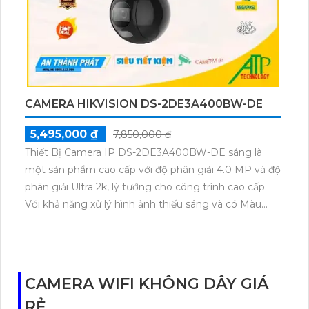
khu vực có điều kiện ánh sáng yếu.
CAMERA HIKVISION DS-2DE4225IW-DE
11,500,000 ₫
16,210,000 ₫
Được thiết kế đặc biệt cho việc giám sát an ninh,
camera giá rẻ cấp nguồn qua dây mạng DS-
2DE4225IW-DE của chúng tôi đem đến hiệu suất
tuyệt vời và giá trị vượt trội. Với độ phân giải cao, tích
hợp công nghệ hồng ngoại thông minh, camera này
cho phép quan sát các khu vực rộng lớn, ngày và
đêm một cách rõ nét. Thiết bị này cũng được trang
bị tính năng quay quét và tự động theo dõi chuyển
động, giúp người dùng dễ dàng theo dõi và ghi lại
những sự kiện quan trọng. Với sự đa dạng trong kết