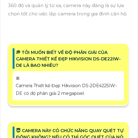
360 độ và quản lý từ xa, camera này đáng là sự lựa
chọn tốt cho việc lắp camera trong gia đình căn hộ.
️💭 TÔI MUỐN BIẾT VỀ ĐỘ PHÂN GIẢI CỦA
CAMERA THIẾT KẾ ĐẸP HIKVISION DS-DE22IW-
DE LÀ BAO NHIÊU?
🎀
Camera Thiết kế Đẹp Hikvision DS-2DE4225IW-
DE có độ phân giải 2 megapixel.
😇 CAMERA NÀY CÓ CHỨC NĂNG QUAY QUÉT TỰ
ĐỘNG KHÔNG? NẾU CÓ THÌ GÓC QUÉT CỦA NÓ