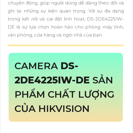
chuyển động, giúp người dùng dễ dàng theo dõi và
ghi lại những sự kiện quan trọng. Với sự đa dạng
trong kết nối và cai đặt linh hoạt, DS-2DE4225IW-
DE là sự lựa chọn hoàn hảo cho phòng máy tính,
văn phòng, cửa hàng và ngôi nhà của bạn.
CAMERA
DS-
2DE4225IW-DE
SẢN
PHẨM CHẤT LƯỢNG
CỦA HIKVISION