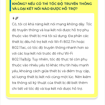
KHÔNG? NẾU CÓ THÌ TỐC ĐỘ TRUYỀN THÔNG
VÀ LOẠI KẾT NỐI NÀO ĐƯỢC HỖ TRỢ?
👩‍🌾
Có, tôi có khả năng kết nối mạng không dây. Tốc
độ truyền thông và loại kết nối được hỗ trợ phụ
thuộc vào thiết bị mà tôi sử dụng. Đa phần các
thiết bị đều hỗ trợ kết nối Wi-Fi 802.11n hoặc
802.11ac, có tốc độ truyền thông nhanh hơn so
với các loại kết nối trước đó như Wi-Fi
802.11a/b/g. Tuy nhiên, tốc độ thực tế còn phụ
thuộc vào nhiều yếu tố khác như tín hiệu mạnh
yếu, khoảng cách giữa thiết bị và điểm truy cập,
số lượng thiết bị kết nối cùng một lúc. Nên kiểm
tra thông số kỹ thuật của thiết bị để biết thêm
chi tiết về tốc độ và loại kết nối được hỗ trợ.