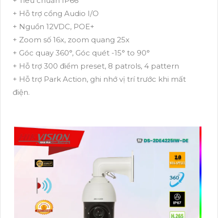
+ Tiêu chuẩn IP66
+ Hỗ trợ cổng Audio I/O
+ Nguồn 12VDC, POE+
+ Zoom số 16x, zoom quang 25x
+ Góc quay 360°, Góc quét -15° to 90°
+ Hỗ trợ 300 điểm preset, 8 patrols, 4 pattern
+ Hỗ trợ Park Action, ghi nhớ vị trí trước khi mất
điện.