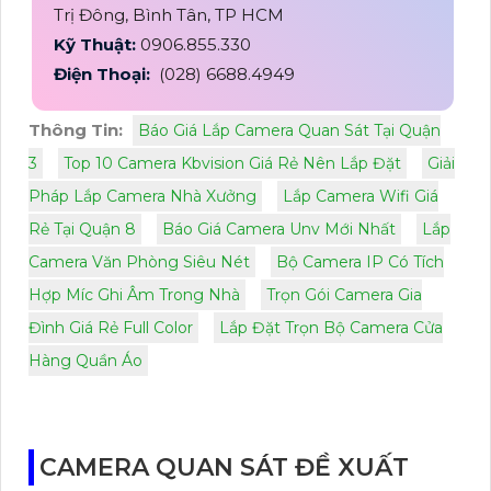
Trị Đông, Bình Tân, TP HCM
Kỹ Thuật:
0906.855.330
Điện Thoại:
(028) 6688.4949
Thông Tin:
Báo Giá Lắp Camera Quan Sát Tại Quận
3
Top 10 Camera Kbvision Giá Rẻ Nên Lắp Đặt
Giải
Pháp Lắp Camera Nhà Xưởng
Lắp Camera Wifi Giá
Rẻ Tại Quận 8
Báo Giá Camera Unv Mới Nhất
Lắp
Camera Văn Phòng Siêu Nét
Bộ Camera IP Có Tích
Hợp Míc Ghi Âm Trong Nhà
Trọn Gói Camera Gia
Đình Giá Rẻ Full Color
Lắp Đặt Trọn Bộ Camera Cửa
Hàng Quần Áo
CAMERA QUAN SÁT ĐỀ XUẤT