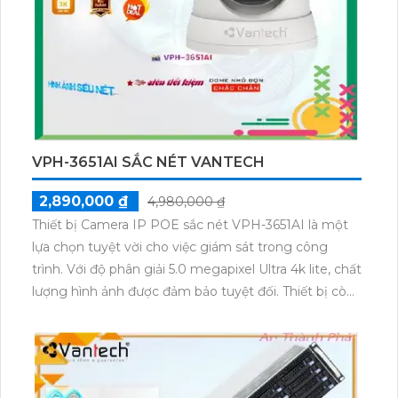
người dùng. Điều đặc biệt, công nghệ xử lý hình ảnh
Progressive Scan CMOS cho phép màu sắc trung
thực và sống động.Với khả năng xem ban đêm Hồng
Ngoại lên tới 200m, camera này giúp bạn bảo vệ và
giám sát an toàn khu vực xung quanh. Với mức giá
vừa phải, đây là một giải pháp tuyệt vời cho nhu cầu
quan sát ban đêm.
VPH-3651AI SẮC NÉT VANTECH
2,890,000 ₫
4,980,000 ₫
Thiết bị Camera IP POE sắc nét VPH-3651AI là một
lựa chọn tuyệt vời cho việc giám sát trong công
trình. Với độ phân giải 5.0 megapixel Ultra 4k lite, chất
lượng hình ảnh được đảm bảo tuyệt đối. Thiết bị còn
được trang bị công nghệ Hồng Ngoại SMD, cho
phép quan sát ban đêm với khoảng cách Hồng
Ngoại 30m. Với vỏ Dome Kim Loại, Camera này
không bị ảnh hưởng bởi các yếu tố môi trường, đảm