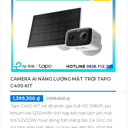
CAMERA AI NĂNG LƯỢNG MẶT TRỜI TAPO
C400 KIT
1,399,300 ₫
1,999,000 ₫
Tapo C400 KIT với độ phân giải Full HD 1080P, pin
lithium-ion 5200mAh tích hợp kết hợp tấm pin mặt
trời 5,2V/2,5W, hoạt động trên băng tần 2,4 GHz, hỗ
trợ tầm nhìn ban đêm có màu lên đến 9m, phát hiện