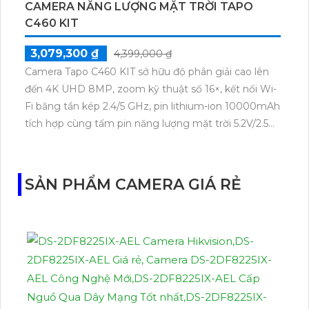
CAMERA NĂNG LƯỢNG MẶT TRỜI TAPO
C460 KIT
3,079,300 ₫
4,399,000 ₫
Camera Tapo C460 KIT sở hữu độ phân giải cao lên
đến 4K UHD 8MP, zoom kỹ thuật số 16×, kết nối Wi-
Fi băng tần kép 2.4/5 GHz, pin lithium-ion 10000mAh
tích hợp cùng tấm pin năng lượng mặt trời 5.2V/2.5W.
Tapo C460 KIT cũng hỗ trợ quan sát ban đêm màu
với cảm biến Starlight, tầm nhìn lên đến 15 m.
SẢN PHẨM CAMERA GIÁ RẺ