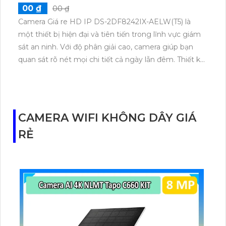
00 ₫
00 ₫
Camera Giá re HD IP DS-2DF8242IX-AELW(T5) là
một thiết bị hiện đại và tiên tiến trong lĩnh vực giám
sát an ninh. Với độ phân giải cao, camera giúp bạn
quan sát rõ nét mọi chi tiết cả ngày lẫn đêm. Thiết kế
chắc chắn và chống thấm nước, camera phù hợp để
lắp đặt ở nhiều vị trí khác nhau trong nhà hoặc ngoài
trời. Camera này còn có khả năng xoay 360 độ, giúp
quét được toàn bộ góc nhìn và theo dõi sự di chuyển
CAMERA WIFI KHÔNG DÂY GIÁ
của các đối tượng. Đặc biệt, camera còn tích hợp
RẺ
công nghệ thông minh như nhận diện khuôn mặt,
ghi lại các sự kiện đáng chú ý và cảnh báo đột nhập.
Camera Giá re HD IP DS-2DF8242IX-AELW(T5) là
một lựa chọn lý tưởng để tăng cường an ninh cho
nhà riêng, cửa hàng hay công ty.