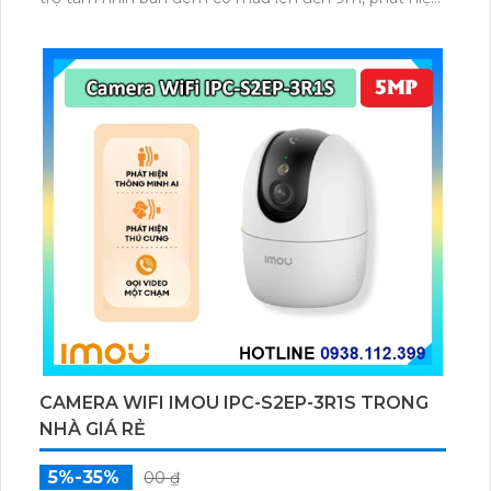
chuyển động và con người bằng AI, đồng thời lưu trữ
dữ liệu qua thẻ microSD lên đến 512GB.
CAMERA WIFI IMOU IPC-S2EP-3R1S TRONG
NHÀ GIÁ RẺ
5%-35%
00 ₫