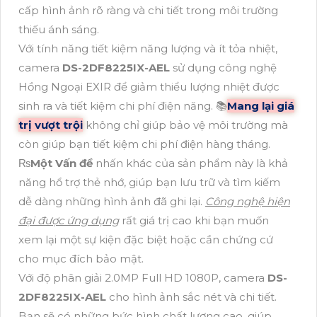
cấp hình ảnh rõ ràng và chi tiết trong môi trường
thiếu ánh sáng.
Với tính năng tiết kiệm năng lượng và ít tỏa nhiệt,
camera
DS-2DF8225IX-AEL
sử dụng công nghệ
Hồng Ngoại EXIR để giảm thiểu lượng nhiệt được
sinh ra và tiết kiệm chi phí điện năng. 📚
Mang lại giá
trị vượt trội
không chỉ giúp bảo vệ môi trường mà
còn giúp bạn tiết kiệm chi phí điện hàng tháng.
₨
Một Vấn đề
nhấn khác của sản phẩm này là khả
năng hổ trợ thẻ nhớ, giúp bạn lưu trữ và tìm kiếm
dễ dàng những hình ảnh đã ghi lại.
Công nghệ hiện
đại được ứng dụng
rất giá trị cao khi bạn muốn
xem lại một sự kiện đặc biệt hoặc cần chứng cứ
cho mục đích bảo mật.
Với độ phân giải 2.0MP Full HD 1080P, camera
DS-
2DF8225IX-AEL
cho hình ảnh sắc nét và chi tiết.
Bạn sẽ có những bức hình chất lượng cao, giúp