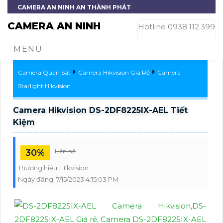
CAMERA AN NINH AN THÀNH PHÁT
CAMERA AN NINH
Hotline 0938.112.399
MENU
Camera Quan Sát
Camera Hikvision Giá Rẻ
Camera
Starlight Hikvision
Camera Hikvision DS-2DF8225IX-AEL Tiết
Kiệm
30%
Liên hệ
Thương hiệu:
Hikvision
Ngày đăng:
7/15/2023 4:15:03 PM