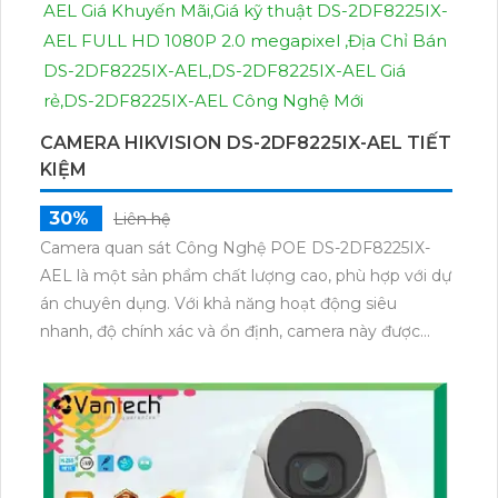
CAMERA HIKVISION DS-2DF8225IX-AEL TIẾT
KIỆM
30%
Liên hệ
Camera quan sát Công Nghệ POE DS-2DF8225IX-
AEL là một sản phẩm chất lượng cao, phù hợp với dự
án chuyên dụng. Với khả năng hoạt động siêu
nhanh, độ chính xác và ổn định, camera này được
trang bị công nghệ AI tiên tiến. Hơn nữa, camera còn
được tích hợp công nghệ Hồng Ngoại EXIR, giúp
hình ảnh trong môi trường thiếu sáng trở nên rõ nét
và sắc nét.Sử dụng công nghệ tiết kiệm điện năng và
hiệu suất cao, camera mang lại hiệu quả kinh tế cho