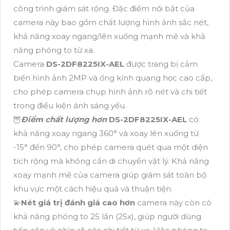
công trình giám sát rộng. Đặc điểm nổi bật của
camera này bao gồm chất lượng hình ảnh sắc nét,
khả năng xoay ngang/lên xuống mạnh mẽ và khả
năng phóng to từ xa.
Camera
DS-2DF8225IX-AEL
được trang bị cảm
biến hình ảnh 2MP và ống kính quang học cao cấp,
cho phép camera chụp hình ảnh rõ nét và chi tiết
trong điều kiện ánh sáng yếu.
🦉
Điểm chất lượng hơn
DS-2DF8225IX-AEL
có
khả năng xoay ngang 360° và xoay lên xuống từ
-15° đến 90°, cho phép camera quét qua một diện
tích rộng mà không cần di chuyển vật lý. Khả năng
xoay mạnh mẽ của camera giúp giám sát toàn bộ
khu vực một cách hiệu quả và thuận tiện.
💫
Nét giá trị đánh giá cao hơn
camera này còn có
khả năng phóng to 25 lần (25x), giúp người dùng