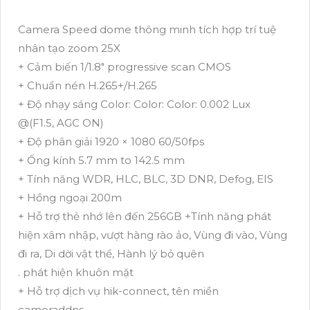
Camera Speed dome thông minh tích hợp trí tuệ
nhân tạo zoom 25X
+ Cảm biến 1/1.8" progressive scan CMOS
+ Chuẩn nén H.265+/H.265
+ Độ nhạy sáng Color: Color: Color: 0.002 Lux
@(F1.5, AGC ON)
+ Độ phân giải 1920 × 1080 60/50fps
+ Ống kính 5.7 mm to 142.5 mm
+ Tính năng WDR, HLC, BLC, 3D DNR, Defog, EIS
+ Hồng ngoại 200m
+ Hỗ trợ thẻ nhớ lên đến 256GB +Tính năng phát
hiện xâm nhập, vượt hàng rào ảo, Vùng đi vào, Vùng
đi ra, Di dời vật thể, Hành lý bỏ quên
. phát hiện khuôn mặt
+ Hỗ trợ dịch vụ hik-connect, tên miền
cameraddns.