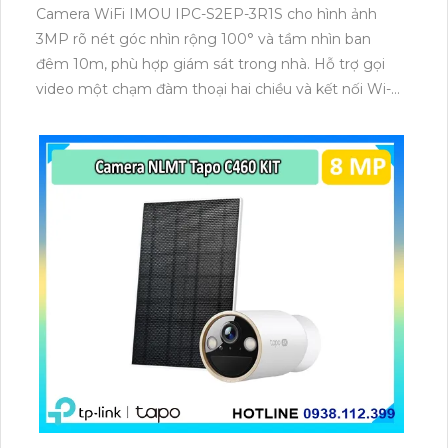
Camera WiFi IMOU IPC-S2EP-3R1S cho hình ảnh
3MP rõ nét góc nhìn rộng 100° và tầm nhìn ban
đêm 10m, phù hợp giám sát trong nhà. Hỗ trợ gọi
video một chạm đàm thoại hai chiều và kết nối Wi-Fi
ổn định giúp quan sát từ xa. Lưu trữ linh hoạt qua thẻ
microSD tối đa 256GB hoặc lưu đám mây dễ lắp đặt
cho gia đình và văn phòng nhỏ.