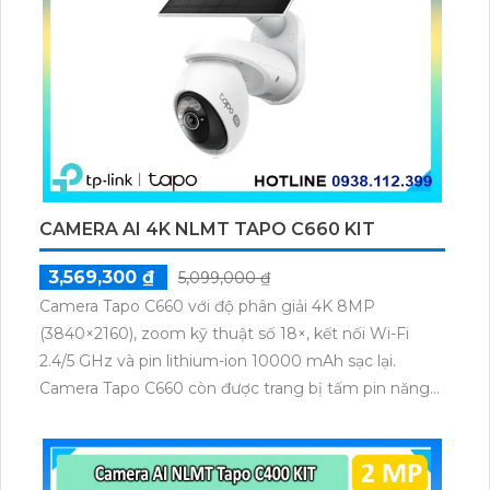
CAMERA AI 4K NLMT TAPO C660 KIT
3,569,300 ₫
5,099,000 ₫
Camera Tapo C660 với độ phân giải 4K 8MP
(3840×2160), zoom kỹ thuật số 18×, kết nối Wi-Fi
2.4/5 GHz và pin lithium-ion 10000 mAh sạc lại.
Camera Tapo C660 còn được trang bị tấm pin năng
lượng mặt trời 5.2V 2.5W, tích hợp AI phát hiện người,
thú cưng, phương tiện, lưu trữ thẻ microSD tối đa 512
GB.