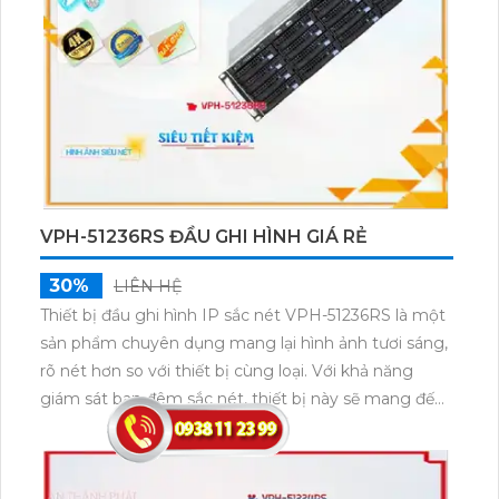
bảo ổn định và bền bỉ khi truyền qua công nghệ IP
POE. Bên cạnh đó, Camera IP POE VPH-3651AI còn
tích hợp khả năng Công Nghệ AI Thông minh, đáp
ứng tốt nhu cầu giám sát của gia đình và có thể
được dễ dàng tích hợp vào nhiều hệ thống khác.
VPH-51236RS ĐẦU GHI HÌNH GIÁ RẺ
30%
LIÊN HỆ
Thiết bị đầu ghi hình IP sắc nét VPH-51236RS là một
sản phẩm chuyên dụng mang lại hình ảnh tươi sáng,
rõ nét hơn so với thiết bị cùng loại. Với khả năng
giám sát ban đêm sắc nét, thiết bị này sẽ mang đến
góc nhìn chi tiết cho hình ảnh trong môi trường thiếu
sáng. Với 36 HDD, nó cung cấp không gian lưu trữ
lớn và ổn định. Công nghệ RAID và ONVIF được tích