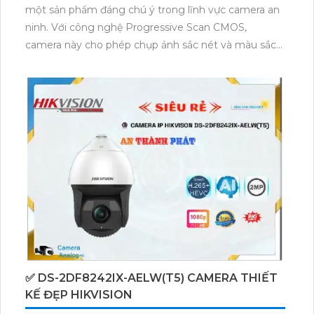
một sản phẩm đáng chú ý trong lĩnh vực camera an
ninh. Với công nghệ Progressive Scan CMOS,
camera này cho phép chụp ảnh sắc nét và màu sắc
đẹp. Camera còn có khả năng xem ban đêm với chất
lượng hình ảnh rõ ràng nhờ công nghệ độ phân giải
cao. Độ phân giải 2.0 MP cùng việc gộp cổng RJ45
giúp camera dễ dàng kết nối và truy cập từ xa.
✅ DS-2DF8242IX-AELW(T5) CAMERA THIẾT
KẾ ĐẸP HIKVISION