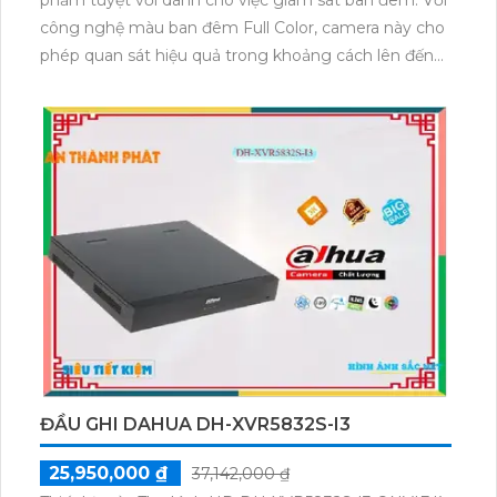
phẩm tuyệt vời dành cho việc giám sát ban đêm. Với
công nghệ màu ban đêm Full Color, camera này cho
phép quan sát hiệu quả trong khoảng cách lên đến
20m dù ở trong điều kiện ánh sáng yếu. Công nghệ
này cũng giúp đảm bảo hình ảnh sắc nét và chất
lượng tốt ngay cả trong điều kiện ánh sáng kém.
Thiết kế thân kim loại của camera giúp nó có độ bền
cao và phù hợp để lắp đặt ngoài trời.Camera DS-
2CE16D0T-LFS còn được tích hợp công nghệ AHD,
CVI, TVI, BCS, giúp việc thi công trở nên dễ dàng và
thuận tiện. Chức năng thu âm rõ ràng giúp ghi lại âm
thanh một cách chi tiết, tăng khả năng giám sát và
quản lý.Sản phẩm này còn tương thích với đầu ghi,
giúp bạn dễ dàng xem và lưu trữ các hình ảnh giám
sát. Với Camera Giám Sát HD DS-2CE16D0T-LFS,
việc giám sát ban đêm sẽ trở nên hiệu quả và an
ĐẦU GHI DAHUA DH-XVR5832S-I3
toàn hơn bao giờ hết.
25,950,000 ₫
37,142,000 ₫