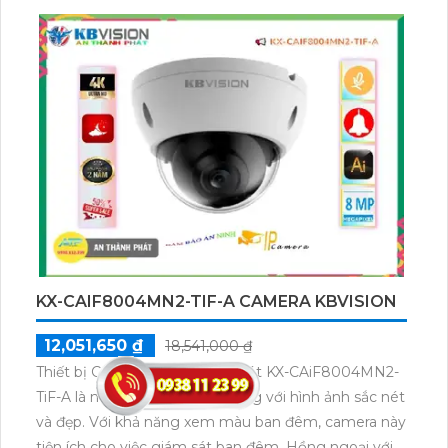
rõ ràng và chính xác. Đặc biệt, camera được trang bị
Hồng Ngoại Smart IR với khả năng quan sát trong
môi trường thiếu sáng và tầm quan sát Hồng Ngoại
lên đến 80m, đảm bảo an toàn và bảo vệ tối đa cho
kho hàng và công trình. Thiết kế thân kim loại chắc
chắn và khả năng chống nước, camera này hoàn
toàn phù hợp để lắp đặt ở bên ngoài.
KX-CAIF8004MN2-TIF-A CAMERA KBVISION
12,051,650 ₫
18,541,000 ₫
Thiết bị Camera IP POE Sắc Nét KX-CAiF8004MN2-
TiF-A là một lựa chọn chất lượng với hình ảnh sắc nét
và đẹp. Với khả năng xem màu ban đêm, camera này
tiện ích cho việc giám sát ban đêm. Hồng ngoại với