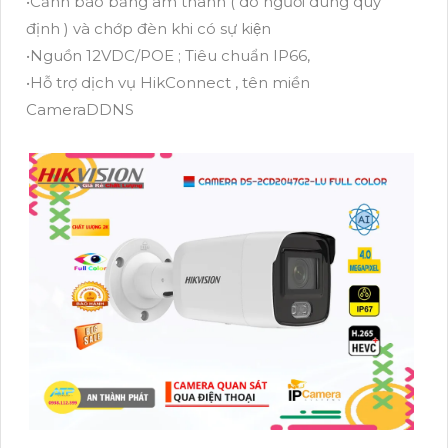
•Cảnh báo bằng âm thanh ( do người dùng quy
định ) và chớp đèn khi có sự kiện
•Nguồn 12VDC/POE ; Tiêu chuẩn IP66,
•Hỗ trợ dịch vụ HikConnect , tên miền
CameraDDNS