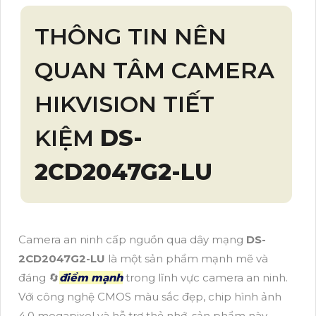
THÔNG TIN NÊN
QUAN TÂM CAMERA
HIKVISION TIẾT
KIỆM
DS-
2CD2047G2-LU
Camera an ninh cấp nguồn qua dây mạng
DS-
2CD2047G2-LU
là một sản phẩm mạnh mẽ và
đáng 🔄
điểm mạnh
trong lĩnh vực camera an ninh.
Với công nghệ CMOS màu sắc đẹp, chip hình ảnh
4.0 megapixel và hỗ trợ thẻ nhớ, sản phẩm này