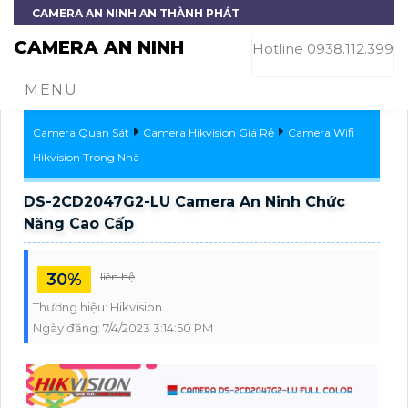
CAMERA AN NINH AN THÀNH PHÁT
CAMERA AN NINH
Hotline 0938.112.399
MENU
Camera Quan Sát
Camera Hikvision Giá Rẻ
Camera Wifi
Hikvision Trong Nhà
DS-2CD2047G2-LU Camera An Ninh Chức
Năng Cao Cấp
30%
liên hệ
Thương hiệu:
Hikvision
Ngày đăng:
7/4/2023 3:14:50 PM