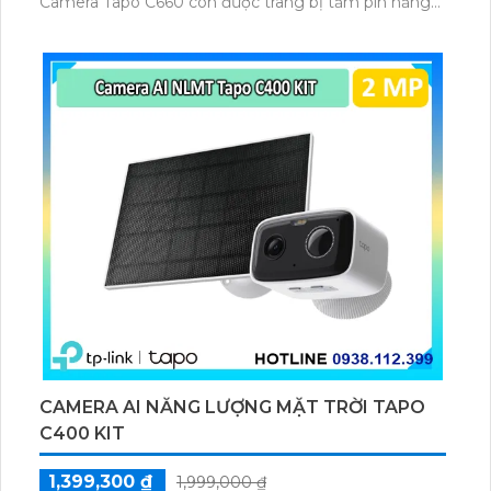
Camera Tapo C660 còn được trang bị tấm pin năng
lượng mặt trời 5.2V 2.5W, tích hợp AI phát hiện người,
thú cưng, phương tiện, lưu trữ thẻ microSD tối đa 512
GB.
CAMERA AI NĂNG LƯỢNG MẶT TRỜI TAPO
C400 KIT
1,399,300 ₫
1,999,000 ₫