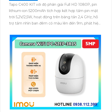
Tapo C400 KIT với độ phân giải Full HD 1080P, pin
lithium-ion 5200mAh tích hợp kết hợp tấm pin mặt
trời 5,2V/2,5W, hoạt động trên băng tần 2,4 GHz, hỗ
trợ tầm nhìn ban đêm có màu lên đến 9m, phát hiện
chuyển động và con người bằng AI, đồng thời lưu trữ
dữ liệu qua thẻ microSD lên đến 512GB.