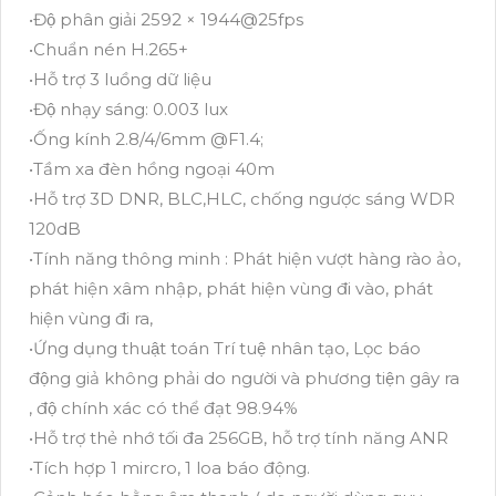
•Độ phân giải 2592 × 1944@25fps
•Chuẩn nén H.265+
•Hỗ trợ 3 luồng dữ liệu
•Độ nhạy sáng: 0.003 lux
•Ống kính 2.8/4/6mm @F1.4;
•Tầm xa đèn hồng ngoại 40m
•Hỗ trợ 3D DNR, BLC,HLC, chống ngược sáng WDR
120dB
•Tính năng thông minh : Phát hiện vượt hàng rào ảo,
phát hiện xâm nhập, phát hiện vùng đi vào, phát
hiện vùng đi ra,
•Ứng dụng thuật toán Trí tuệ nhân tạo, Lọc báo
động giả không phải do người và phương tiện gây ra
, độ chính xác có thể đạt 98.94%
•Hỗ trợ thẻ nhớ tối đa 256GB, hỗ trợ tính năng ANR
•Tích hợp 1 mircro, 1 loa báo động.