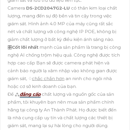
giám sát và lưu trữ dữ liệu liên tục.
Camera
DS-2CD2047G2-LU
có thân kim loại chất
lượng, mang đến sự độ bền và tin cậy trong việc
giám sát. Hình ảnh 4.0 MP của máy cũng rất sắc
nét và chất lượng với công nghệ IP POE, không bị
giảm chất lượng ở bất kỳ điều kiện ánh sáng nào.
🎛
Cốt lõi nhất
mạnh của sản phẩm là trang bị công
nghệ AI chống trộm hiệu quả. Công nghệ được tích
hợp cao cấp Bạn sẽ được camera phát hiện và
cảnh báo người lạ xâm nhập vào không gian được
giám sát, ♢
chắc chắn hơn
an ninh cho ngôi nhà
hoặc cơ sở kinh doanh của bạn.
Để ⁂
đẳng cấp
chất lượng và nguồn gốc của sản
phẩm, tôi khuyên bạn nên mua sản phẩm chính
hãng tại công ty An Thành Phát. Họ được biết đến
là nhà cung cấp uy tín và chất lượng các thiết bị
giám sát, mang lại sự hài lòng cho người dùng.