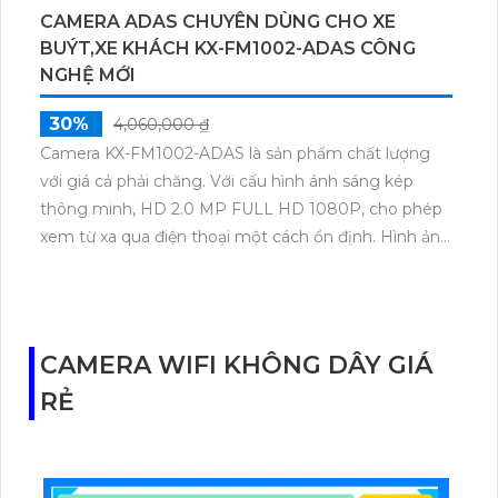
CAMERA ADAS CHUYÊN DÙNG CHO XE
BUÝT,XE KHÁCH KX-FM1002-ADAS CÔNG
NGHỆ MỚI
30%
4,060,000 ₫
Camera KX-FM1002-ADAS là sản phẩm chất lượng
với giá cả phải chăng. Với cấu hình ánh sáng kép
thông minh, HD 2.0 MP FULL HD 1080P, cho phép
xem từ xa qua điện thoại một cách ổn định. Hình ảnh
ban đêm rõ nét nhờ công nghệ Hồng Ngoại SMD,
CMOS xử lý hình ảnh tốt. Sử dụng AHD, CVI, TVI,
BCS cho hình ảnh sắc nét. Có khả năng giám sát ban
đêm thông minh với ánh led hoặc Hồng Ngoại. Ánh
CAMERA WIFI KHÔNG DÂY GIÁ
sáng kép giúp lựa chọn hình ảnh trắng đen hoặc
RẺ
màu một cách linh hoạt.Camera KX-FM1002-ADAS là
sự lựa chọn hoàn hảo với chức năng ánh sáng kép
thông minh, đèn hồng ngoại và LED chiếu sáng.
Chất lượng hình ảnh 2.0 MP FULL HD 1080P, hỗ trợ