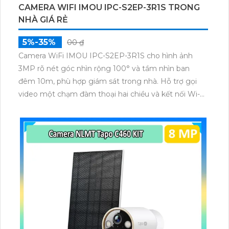
CAMERA WIFI IMOU IPC-S2EP-3R1S TRONG
NHÀ GIÁ RẺ
5%-35%
00 ₫
Camera WiFi IMOU IPC-S2EP-3R1S cho hình ảnh
3MP rõ nét góc nhìn rộng 100° và tầm nhìn ban
đêm 10m, phù hợp giám sát trong nhà. Hỗ trợ gọi
video một chạm đàm thoại hai chiều và kết nối Wi-Fi
ổn định giúp quan sát từ xa. Lưu trữ linh hoạt qua thẻ
microSD tối đa 256GB hoặc lưu đám mây dễ lắp đặt
cho gia đình và văn phòng nhỏ.