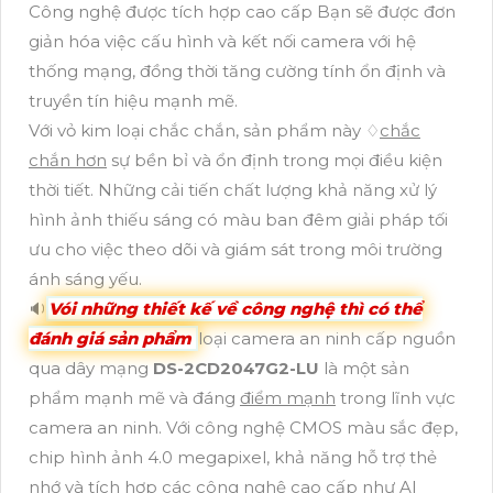
Công nghệ được tích hợp cao cấp Bạn sẽ được đơn
giản hóa việc cấu hình và kết nối camera với hệ
thống mạng, đồng thời tăng cường tính ổn định và
truyền tín hiệu mạnh mẽ.
Với vỏ kim loại chắc chắn, sản phẩm này ♢
chắc
chắn hơn
sự bền bỉ và ổn định trong mọi điều kiện
thời tiết. Những cải tiến chất lượng khả năng xử lý
hình ảnh thiếu sáng có màu ban đêm giải pháp tối
ưu cho việc theo dõi và giám sát trong môi trường
ánh sáng yếu.
🔉
Vói những thiết kế về công nghệ thì có thể
đánh giá sản phẩm
loại camera an ninh cấp nguồn
qua dây mạng
DS-2CD2047G2-LU
là một sản
phẩm mạnh mẽ và đáng
điểm mạnh
trong lĩnh vực
camera an ninh. Với công nghệ CMOS màu sắc đẹp,
chip hình ảnh 4.0 megapixel, khả năng hỗ trợ thẻ
nhớ và tích hợp các công nghệ cao cấp như AI