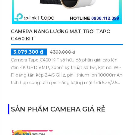
CAMERA NĂNG LƯỢNG MẶT TRỜI TAPO
C460 KIT
3,079,300 ₫
4,399,000 ₫
Camera Tapo C460 KIT sở hữu độ phân giải cao lên
đến 4K UHD 8MP, zoom kỹ thuật số 16×, kết nối Wi-
Fi băng tần kép 2.4/5 GHz, pin lithium-ion 10000mAh
tích hợp cùng tấm pin năng lượng mặt trời 5.2V/2.5W.
Tapo C460 KIT cũng hỗ trợ quan sát ban đêm màu
với cảm biến Starlight, tầm nhìn lên đến 15 m.
SẢN PHẨM CAMERA GIÁ RẺ