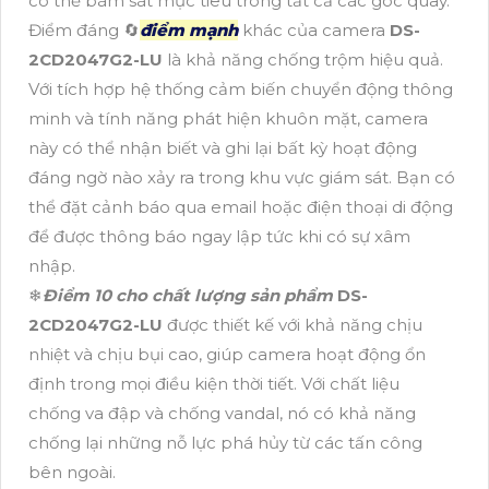
có thể bám sát mục tiêu trong tất cả các góc quay.
Điểm đáng 🔄
điểm mạnh
khác của camera
DS-
2CD2047G2-LU
là khả năng chống trộm hiệu quả.
Với tích hợp hệ thống cảm biến chuyển động thông
minh và tính năng phát hiện khuôn mặt, camera
này có thể nhận biết và ghi lại bất kỳ hoạt động
đáng ngờ nào xảy ra trong khu vực giám sát. Bạn có
thể đặt cảnh báo qua email hoặc điện thoại di động
để được thông báo ngay lập tức khi có sự xâm
nhập.
❄
Điểm 10 cho chất lượng sản phẩm
DS-
2CD2047G2-LU
được thiết kế với khả năng chịu
nhiệt và chịu bụi cao, giúp camera hoạt động ổn
định trong mọi điều kiện thời tiết. Với chất liệu
chống va đập và chống vandal, nó có khả năng
chống lại những nỗ lực phá hủy từ các tấn công
bên ngoài.