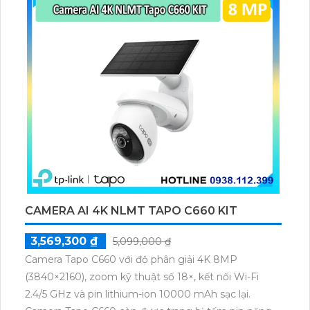
xem qua điện thoại từ xa. Công nghệ hồng ngoại
SMD giúp quan sát ban đêm dễ dàng. Sử dụng các
công nghệ AHD, CVI, TVI, BCS mang lại hình ảnh sắc
nét và ổn định. Giá cả phù hợp, khả năng giám sát
ban đêm đa dạng với lựa chọn hình ảnh màu hoặc
trắng đen.
CAMERA AI 4K NLMT TAPO C660 KIT
3,569,300 ₫
5,099,000 ₫
Camera Tapo C660 với độ phân giải 4K 8MP
(3840×2160), zoom kỹ thuật số 18×, kết nối Wi-Fi
2.4/5 GHz và pin lithium-ion 10000 mAh sạc lại.