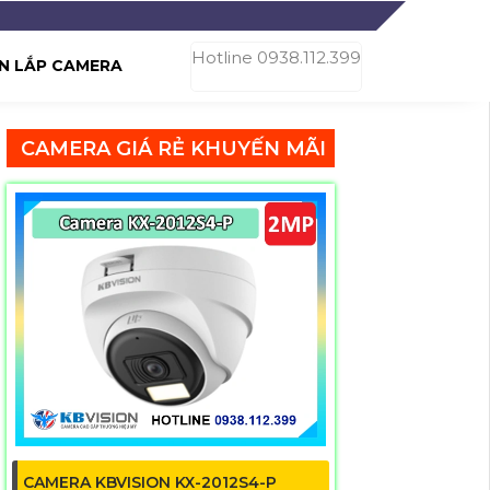
Hotline 0938.112.399
N LẮP CAMERA
CAMERA GIÁ RẺ KHUYẾN MÃI
CAMERA KBVISION KX-2012S4-P