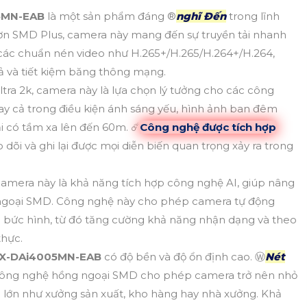
5MN-EAB
là một sản phẩm đáng ®️
nghĩ Đến
trong lĩnh
 hơn SMD Plus, camera này mang đến sự truyền tải nhanh
ợ các chuẩn nén video như H.265+/H.265/H.264+/H.264,
uả và tiết kiệm băng thông mạng.
Ultra 2k, camera này là lựa chọn lý tưởng cho các công
ay cả trong điều kiện ánh sáng yếu, hình ảnh ban đêm
i có tầm xa lên đến 60m. ☄️
Công nghệ được tích hợp
 dõi và ghi lại được mọi diễn biến quan trọng xảy ra trong
camera này là khả năng tích hợp công nghệ AI, giúp nâng
ngoại SMD. Công nghệ này cho phép camera tự động
ng bức hình, từ đó tăng cường khả năng nhận dạng và theo
thực.
X-DAi4005MN-EAB
có độ bền và độ ổn định cao. Ⓦ
Nét
công nghệ hồng ngoại SMD cho phép camera trở nên nhỏ
g lớn như xưởng sản xuất, kho hàng hay nhà xưởng. Khả