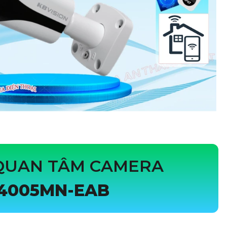
 QUAN TÂM CAMERA
I4005MN-EAB