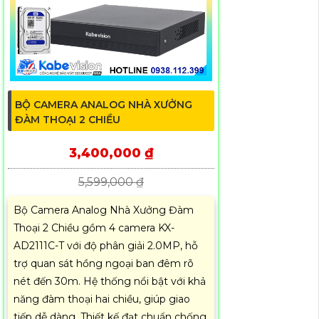
BỘ CAMERA ANALOG NHÀ XƯỞNG
ĐÀM THOẠI 2 CHIỀU
3,400,000 ₫
5,599,000 ₫
Bộ Camera Analog Nhà Xưởng Đàm
Thoại 2 Chiều gồm 4 camera KX-
AD2111C-T với độ phân giải 2.0MP, hỗ
trợ quan sát hồng ngoại ban đêm rõ
nét đến 30m. Hệ thống nổi bật với khả
năng đàm thoại hai chiều, giúp giao
tiếp dễ dàng. Thiết kế đạt chuẩn chống