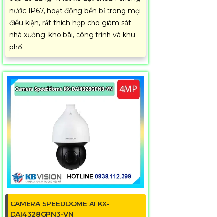
nước IP67, hoạt động bền bỉ trong mọi
điều kiện, rất thích hợp cho giám sát
nhà xưởng, kho bãi, công trình và khu
phố.
CAMERA SPEEDDOME AI KX-
DAI4328GPN3-VN