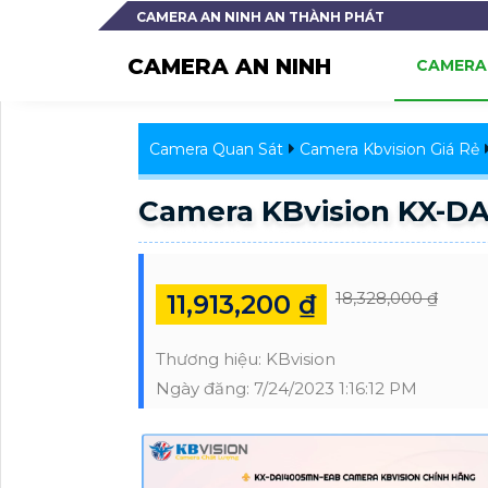
CAMERA AN NINH AN THÀNH PHÁT
CAMERA AN NINH
CAMERA 
Camera Quan Sát
Camera Kbvision Giá Rẻ
Camera KBvision KX-D
18,328,000 ₫
11,913,200 ₫
Thương hiệu:
KBvision
Ngày đăng:
7/24/2023 1:16:12 PM