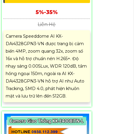
5%-35%
Liên Hệ
Camera Speeddome AI KX-
DAi4328GPN3-VN được trang bị cảm
biến 4MP, zoom quang 32x, zoom số
16x và hỗ trợ chuẩn nén H.265+. Độ
nhạy sáng 0.005Lux, WDR 120dB, tầm
hồng ngoại 150m, ngoài ra AI KX-
DAi4328GPN3-VN hỗ trợ AI như Auto
Tracking, SMD 4.0, phát hiện khuôn
mặt và lưu trữ lên đến 512GB.