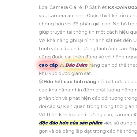
Loại Camera Giá rẻ IP Sắt Nét
KX-DAi400
vực camera an ninh. Được thiết kế tối ưu
chóng hơn với độ phân giải cao. Nó hỗ tr
giúp truyền tải thông tin một cách hiệu q
Với khả năng ghi lại hình ảnh sắt nét đến 
trình yêu cầu chất lượng hình ảnh cao. Ng
cũng được cải thiện đáng kể với hồng ngoạ
cao cấp
⁂
Bảo Đảm
rằng bạn có thể theo
khu vực được giám sát.
🎲
Hơn hết các tính năng
nổi bật nữa của 
cao khả năng nhìn đêm chất lượng hồng 
phân tích và phát hiện các đối tượng tro
dõi các sự kiện quan trọng trong thời gian 
Với thân kim loại chất lượng cao, camera
K
độc đáo hơn của sản phẩm
việc sử dụng 
gọn và dễ dàng lắp đặt trong các hệ thốn