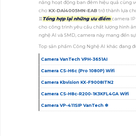
năng hoạt động ban đêm hiệu quả cùng vớ
cho
KX-DAi4005MN-EAB
trở thành lựa c
♊
Tổng hợp lại những ưu điểm
camera IP
cho công trình yêu cầu chất lượng hình ả
nghệ AI và SMD, camera này mang đến sự t
Top sản phẩm Công Nghệ AI khác đang đ
Camera VanTech VPH-3651AI
Camera CS-H6c (Pro 1080P) Wifi
Camera Kbvision KX-F9008ITN2
Camera CS-H8c-R200-1K3KFL4GA Wifi
Camera VP-411SIP VanTech ❇