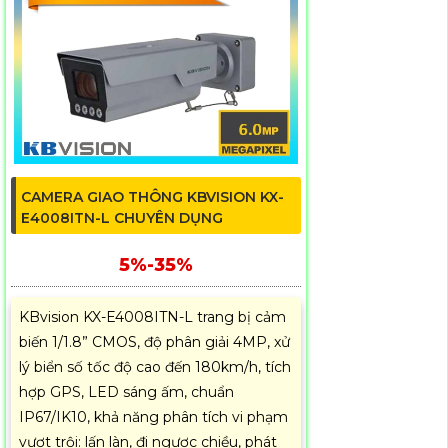
CAMERA GIAO THÔNG KBVISION KX-
E4008ITN-L CHUYÊN DỤNG
5%-35%
KBvision KX-E4008ITN-L trang bị cảm
biến 1/1.8” CMOS, độ phân giải 4MP, xử
lý biển số tốc độ cao đến 180km/h, tích
hợp GPS, LED sáng ấm, chuẩn
IP67/IK10, khả năng phân tích vi phạm
vượt trội: lấn làn, đi ngược chiều, phát