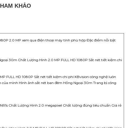
THAM KHẢO
1080P 2.0 MP xem qua điện thoại máy tính phù hợp Đặc điểm nỗi bật
oại 30m Chất Lượng Hình 2.0 MP FULL HD 1080P Sắt nét tiết kiệm chi
MP FULL HD 1080P Sắt nét tiết kiệm chi phí KBvision công nghệ luôn
 của mình Hình ảnh sắt nét ban đêm Hồng Ngoại 30m Trang bị công
NR1s Chất Lượng Hình 2.0 megapixel Chất lượng đúng tiêu chuẩn Giá rẻ