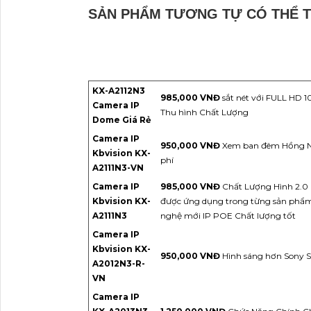
SẢN PHẨM TƯƠNG TỰ CÓ THỂ 
KX-A2112N3
985,000 VNĐ
sắt nét với FULL HD 
Camera IP
Thu hình Chất Lượng
Dome Giá Rẻ
Camera IP
950,000 VNĐ
Xem ban đêm Hồng Ng
Kbvision KX-
phí
A2111N3-VN
Camera IP
985,000 VNĐ
Chất Lượng Hình 2.0 
Kbvision KX-
được ứng dụng trong từng sản phẩm
A2111N3
nghệ mới IP POE Chất lượng tốt
Camera IP
Kbvision KX-
950,000 VNĐ
Hình sáng hơn Sony S
A2012N3-R-
VN
Camera IP