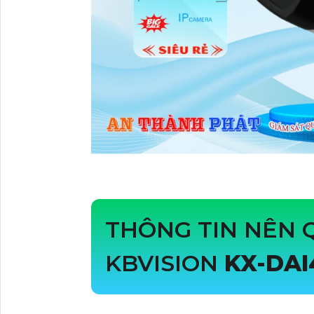
THÔNG TIN NÊN
KBVISION
KX-DA