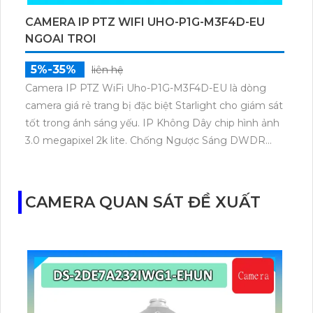
CAMERA IP PTZ WIFI UHO-P1G-M3F4D-EU
NGOAI TROI
5%-35%
liên hệ
Camera IP PTZ WiFi Uho-P1G-M3F4D-EU là dòng
camera giá rẻ trang bị đặc biệt Starlight cho giám sát
tốt trong ánh sáng yếu. IP Không Dây chip hình ảnh
3.0 megapixel 2k lite. Chống Ngược Sáng DWDR
hồng ngoại 30m.
CAMERA QUAN SÁT ĐỀ XUẤT