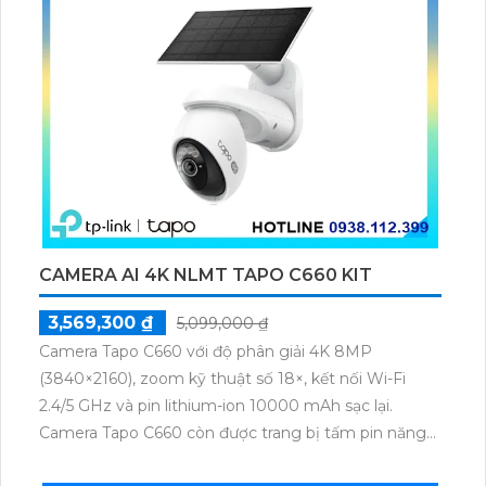
CAMERA AI 4K NLMT TAPO C660 KIT
3,569,300 ₫
5,099,000 ₫
Camera Tapo C660 với độ phân giải 4K 8MP
(3840×2160), zoom kỹ thuật số 18×, kết nối Wi-Fi
2.4/5 GHz và pin lithium-ion 10000 mAh sạc lại.
Camera Tapo C660 còn được trang bị tấm pin năng
lượng mặt trời 5.2V 2.5W, tích hợp AI phát hiện người,