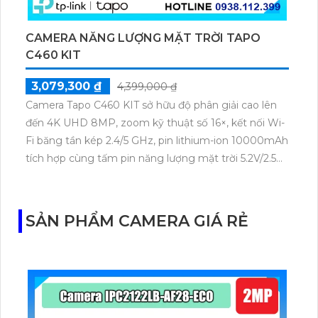
CAMERA NĂNG LƯỢNG MẶT TRỜI TAPO
C460 KIT
3,079,300 ₫
4,399,000 ₫
Camera Tapo C460 KIT sở hữu độ phân giải cao lên
đến 4K UHD 8MP, zoom kỹ thuật số 16×, kết nối Wi-
Fi băng tần kép 2.4/5 GHz, pin lithium-ion 10000mAh
tích hợp cùng tấm pin năng lượng mặt trời 5.2V/2.5W.
Tapo C460 KIT cũng hỗ trợ quan sát ban đêm màu
với cảm biến Starlight, tầm nhìn lên đến 15 m.
SẢN PHẨM CAMERA GIÁ RẺ