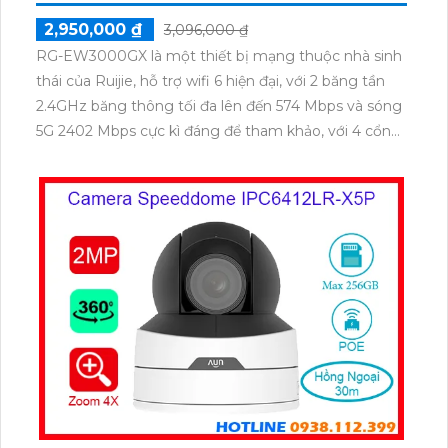
2,950,000 ₫
3,096,000 ₫
RG-EW3000GX là một thiết bị mạng thuộc nhà sinh
thái của Ruijie, hỗ trợ wifi 6 hiện đại, với 2 băng tần
2.4GHz băng thông tối đa lên đến 574 Mbps và sóng
5G 2402 Mbps cực kì đáng để tham khảo, với 4 cổng
gigabit trong đấy có 1 cổng Wan và 3 cổng Lan, hô
trợ tối đa 60 thiết bị cùng lúc