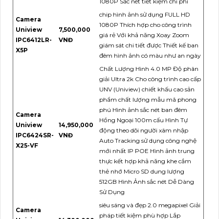
1080P Sắc nét tiết kiệm chi phí
chip hình ảnh sử dụng FULL HD
Camera
1080P Thích hợp cho công trình
Uniview
7,500,000
giá rẻ Với khả năng Xoay Zoom
IPC6412LR-
VNĐ
giám sát chi tiết được Thiết kế ban
X5P
đêm hình ảnh có màu như an ngày
Chất Lượng Hình 4.0 MP Độ phân
giải Ultra 2k Cho công trình cao cấp
UNV (Uniview) chiết khấu cao sản
phẩm chất lượng mẫu mã phong
phú Hình ảnh sắc nét ban đêm
Camera
Hồng Ngoại 100m cấu Hình Tự
Uniview
14,950,000
động theo dõi người xâm nhập
IPC6424SR-
VNĐ
Auto Tracking sử dụng công nghệ
X25-VF
mới nhất IP POE Hình ảnh trung
thực kết hợp khả năng khe cắm
thẻ nhớ Micro SD dung lượng
512GB Hình Ảnh sắc nét Dễ Dàng
Sử Dụng
siêu sáng và đẹp 2.0 megapixel Giải
Camera
pháp tiết kiệm phù hợp Lắp