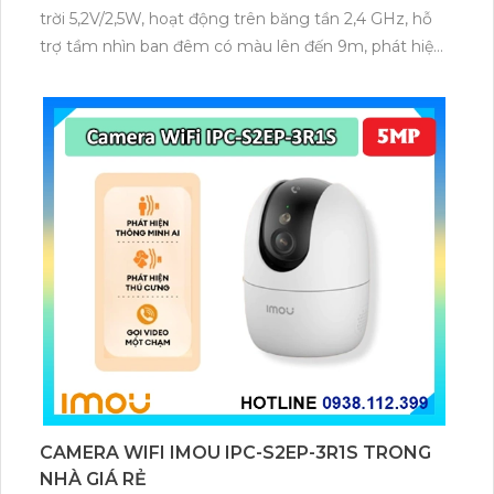
trời 5,2V/2,5W, hoạt động trên băng tần 2,4 GHz, hỗ
trợ tầm nhìn ban đêm có màu lên đến 9m, phát hiện
chuyển động và con người bằng AI, đồng thời lưu trữ
dữ liệu qua thẻ microSD lên đến 512GB.
CAMERA WIFI IMOU IPC-S2EP-3R1S TRONG
NHÀ GIÁ RẺ