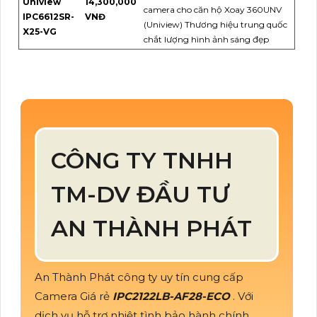
Uniview
14,300,000
camera cho căn hộ Xoay 360UNV
IPC6612SR-
VNĐ
(Uniview) Thương hiệu trung quốc
X25-VG
chắt lượng hình ảnh sáng đẹp
CÔNG TY TNHH
TM-DV ĐẦU TƯ
AN THÀNH PHÁT
An Thành Phát công ty uy tín cung cấp
Camera Giá rẻ
IPC2122LB-AF28-ECO
. Với
dịch vụ hỗ trợ nhiệt tình bảo hành chính