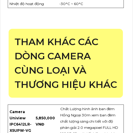
Nhiệt độ hoạt động
-30°C ~ 60°C
THAM KHÁC CÁC
DÒNG CAMERA
CÙNG LOẠI VÀ
THƯƠNG HIỆU KHÁC
Chất Lượng hình ảnh ban đêm
Camera
Hồng Ngoại 30m xem ban đêm
Uniview
5,850,000
chất lượng sáng chi tiết với độ
IPC6412LR-
VNĐ
phân giải 2.0 megapixel FULL HD
X5UPW-VG