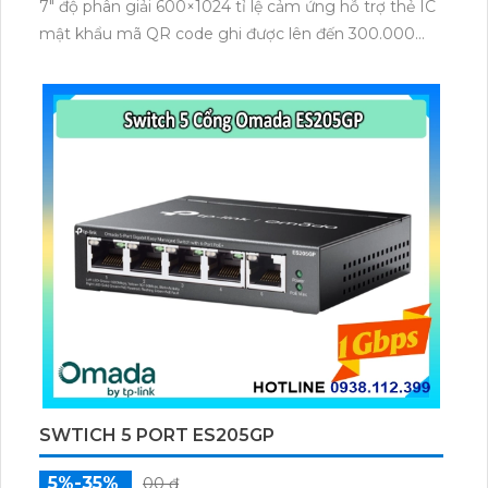
7″ độ phân giải 600×1024 tỉ lệ cảm ứng hỗ trợ thẻ IC
mật khẩu mã QR code ghi được lên đến 300.000
bản ghi cho khả năng lưu trữ 50.000 khuôn mặt và
100.000 thẻ người dùng đáp ứng môi trường ngoài
trời từ -30 °C đến +60 °C chuẩn IP65.
SWTICH 5 PORT ES205GP
5%-35%
00 ₫