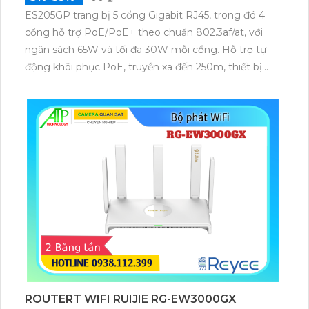
ES205GP trang bị 5 cổng Gigabit RJ45, trong đó 4
cổng hỗ trợ PoE/PoE+ theo chuẩn 802.3af/at, với
ngân sách 65W và tối đa 30W mỗi cổng. Hỗ trợ tự
động khôi phục PoE, truyền xa đến 250m, thiết bị
đáp ứng tốt nhu cầu triển khai camera IP và các thiết
bị mạng.
ROUTERT WIFI RUIJIE RG-EW3000GX