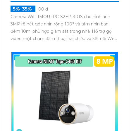
5%-35%
00 ₫
Camera WiFi IMOU IPC-S2EP-3R1S cho hình ảnh
3MP rõ nét góc nhìn rộng 100° và tầm nhìn ban
đêm 10m, phù hợp giám sát trong nhà. Hỗ trợ gọi
video một chạm đàm thoại hai chiều và kết nối Wi-Fi
ổn định giúp quan sát từ xa. Lưu trữ linh hoạt qua thẻ
microSD tối đa 256GB hoặc lưu đám mây dễ lắp đặt
cho gia đình và văn phòng nhỏ.