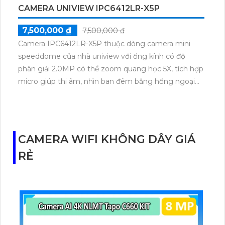
CAMERA UNIVIEW IPC6412LR-X5P
7,500,000 ₫
7,500,000 ₫
Camera IPC6412LR-X5P thuộc dòng camera mini
speeddome của nhà uniview với ống kính có độ
phân giải 2.0MP có thể zoom quang học 5X, tích hợp
micro giúp thi âm, nhìn ban đêm bằng hồng ngoại
smart ir 30m, có thể hoạt động độc lập nhờ khe cắm
thẻ nhớ 256GB
CAMERA WIFI KHÔNG DÂY GIÁ
RẺ