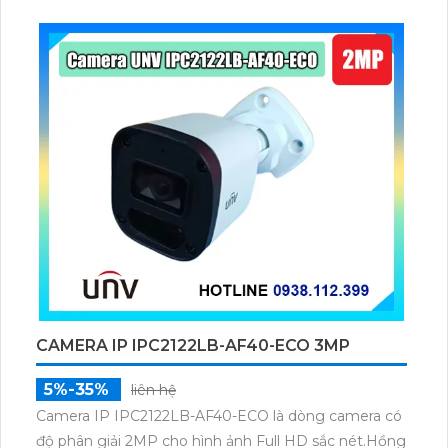
chuyển động và con người. Hoạt động trong môi
trường nhiệt độ rộng: -30°C đến 60°C
CAMERA IP IPC2122LB-AF40-ECO 3MP
5%-35%
liên hệ
Camera IP IPC2122LB-AF40-ECO là dòng camera có
độ phân giải 2MP cho hình ảnh Full HD sắc nét.Hồng