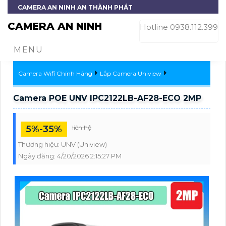
CAMERA AN NINH AN THÀNH PHÁT
CAMERA AN NINH
Hotline 0938.112.399
MENU
Camera Wifi Chính Hãng
Lắp Camera Uniview
Camera POE UNV IPC2122LB-AF28-ECO 2MP
5%-35%
liên hệ
Thương hiệu:
UNV (Uniview)
Ngày đăng:
4/20/2026 2:15:27 PM