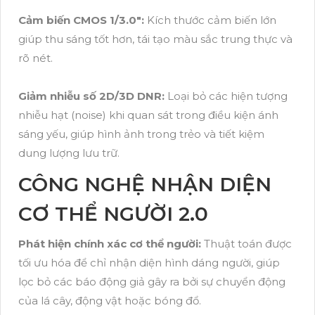
Cảm biến CMOS 1/3.0":
Kích thước cảm biến lớn
giúp thu sáng tốt hơn, tái tạo màu sắc trung thực và
rõ nét.
Giảm nhiễu số 2D/3D DNR:
Loại bỏ các hiện tượng
nhiễu hạt (noise) khi quan sát trong điều kiện ánh
sáng yếu, giúp hình ảnh trong trẻo và tiết kiệm
dung lượng lưu trữ.
CÔNG NGHỆ NHẬN DIỆN
CƠ THỂ NGƯỜI 2.0
Phát hiện chính xác cơ thể người:
Thuật toán được
tối ưu hóa để chỉ nhận diện hình dáng người, giúp
lọc bỏ các báo động giả gây ra bởi sự chuyển động
của lá cây, động vật hoặc bóng đổ.