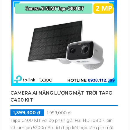
thú cưng, phương tiện, lưu trữ thẻ microSD tối đa 512
GB.
CAMERA AI NĂNG LƯỢNG MẶT TRỜI TAPO
C400 KIT
1,399,300 ₫
1,999,000 ₫
Tapo C400 KIT với độ phân giải Full HD 1080P, pin
lithium-ion 5200mAh tích hợp kết hợp tấm pin mặt