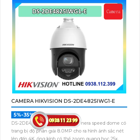
nghệ Self-learning
CAMERA HIKVISION DS-2DE4825IWG1-E
5%-35%
DS-2DE4825IWG1-E là dòng camera speed dome có
trang bị độ phân giải 8.0MP cho ra hình ảnh sắc nét
lên đến 4K, ống kính có thể zoom quang học 25x,