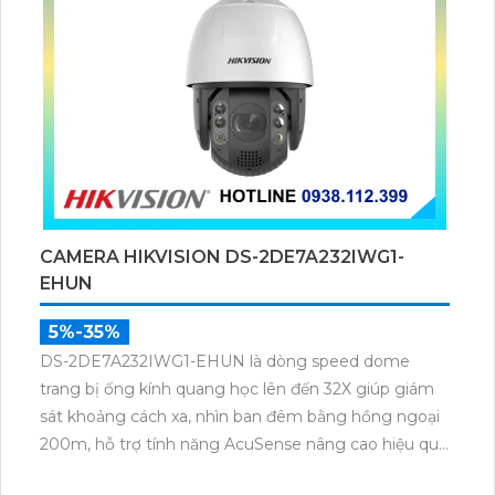
CAMERA HIKVISION DS-2DE7A232IWG1-
EHUN
5%-35%
DS-2DE7A232IWG1-EHUN là dòng speed dome
trang bị ống kính quang học lên đến 32X giúp giám
sát khoảng cách xa, nhìn ban đêm bằng hồng ngoại
200m, hỗ trợ tính năng AcuSense nâng cao hiệu quả
giám sát an ninh, có tốc độ lấy nét cao nhờ công