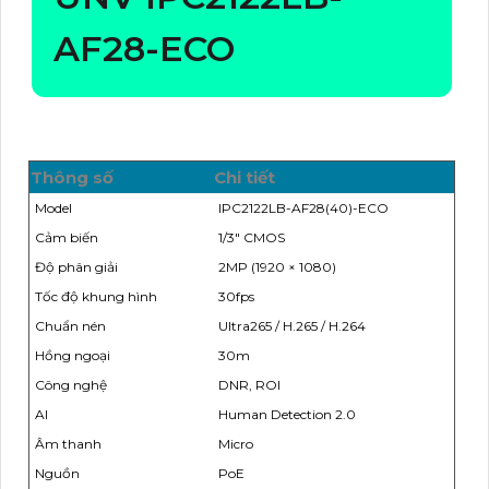
AF28-ECO
Thông số
Chi tiết
Model
IPC2122LB-AF28(40)-ECO
Cảm biến
1/3" CMOS
Độ phân giải
2MP (1920 × 1080)
Tốc độ khung hình
30fps
Chuẩn nén
Ultra265 / H.265 / H.264
Hồng ngoại
30m
Công nghệ
DNR, ROI
AI
Human Detection 2.0
Âm thanh
Micro
Nguồn
PoE