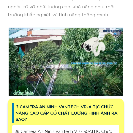
ngoài trời với chất lượng cao, khả năng chịu môi
trường khắc nghiệt, và tính năng thông minh.
⁉️ CAMERA AN NINH VANTECH VP-A|T|C CHỨC
NĂNG CAO CẤP CÓ CHẤT LƯỢNG HÌNH ẢNH RA
SAO?
🎀 Camera An Ninh VanTech VP-150A|T|C Chức