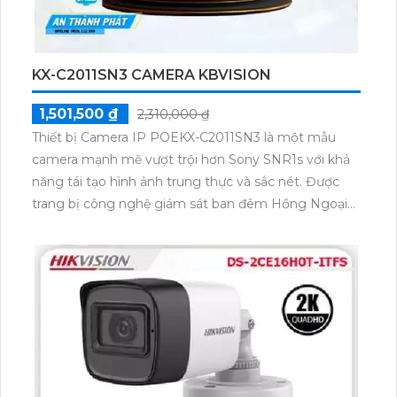
KX-C2011SN3 CAMERA KBVISION
1,501,500 ₫
2,310,000 ₫
Thiết bị Camera IP POEKX-C2011SN3 là một mẫu
camera mạnh mẽ vượt trội hơn Sony SNR1s với khả
năng tái tạo hình ảnh trung thực và sắc nét. Được
trang bị công nghệ giám sát ban đêm Hồng Ngoại
tối đa lên đến 30m, camera này mang lại khả năng
quan sát ưu việt vào ban đêm. Thiết kế tích hợp trên
kỹ thuật IP POE mang đến sự tiện dụng và linh hoạt
trong việc lắp đặt. Với độ phân giải 2.0 MP, camera
hỗ trợ thẻ nhớ và sử dụng công nghệ nhìn đêm chất
lượng Hồng Ngoại Smart IR, cho phép quan sát một
cách rõ nét và chất lượng cao ngay cả trong điều
kiện ánh sáng yếu.