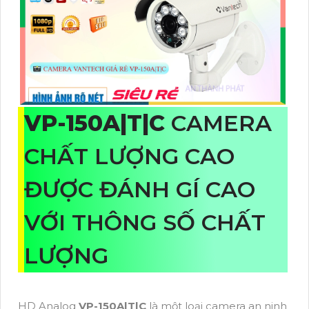
VP-150A|T|C
CAMERA
CHẤT LƯỢNG CAO
ĐƯỢC ĐÁNH GÍ CAO
VỚI THÔNG SỐ CHẤT
LƯỢNG
HD Analog
VP-150A|T|C
là một loại camera an ninh