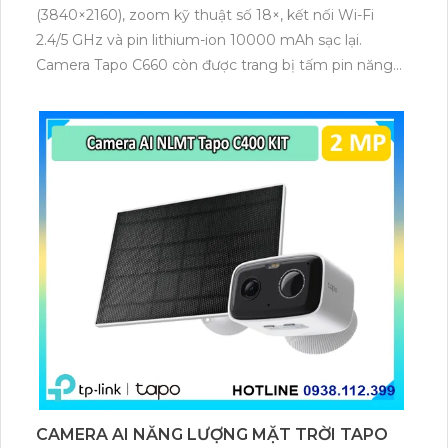
(3840×2160), zoom kỹ thuật số 18×, kết nối Wi-Fi
2.4/5 GHz và pin lithium-ion 10000 mAh sạc lại.
Camera Tapo C660 còn được trang bị tấm pin năng
lượng mặt trời 5.2V 2.5W, tích hợp AI phát hiện người,
thú cưng, phương tiện, lưu trữ thẻ microSD tối đa 512
GB.
CAMERA AI NĂNG LƯỢNG MẶT TRỜI TAPO