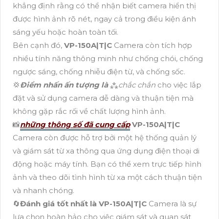
khẳng định rằng có thể nhận biết camera hiển thị
được hình ảnh rõ nét, ngay cả trong điều kiện ánh
sáng yếu hoặc hoàn toàn tối.
Bên cạnh đó,
VP-150A|T|C
Camera còn tích hợp
nhiều tính năng thông minh như chống chói, chống
ngược sáng, chống nhiễu điện từ, và chống sốc.
💢
Điểm nhấn ấn tượng là
⁂
chắc chắn
cho việc lắp
đặt và sử dụng camera dễ dàng và thuận tiện mà
không gặp rắc rối về chất lượng hình ảnh.
📸
những thông số đã cung cấp
VP-150A|T|C
Camera còn được hỗ trợ bởi một hệ thống quản lý
và giám sát từ xa thông qua ứng dụng điện thoại di
động hoặc máy tính. Bạn có thể xem trực tiếp hình
ảnh và theo dõi tình hình từ xa một cách thuận tiện
và nhanh chóng.
🔄
Đánh giá tốt nhất là
VP-150A|T|C
Camera là sự
lựa chọn hoàn hảo cho việc giám sát và quan sát