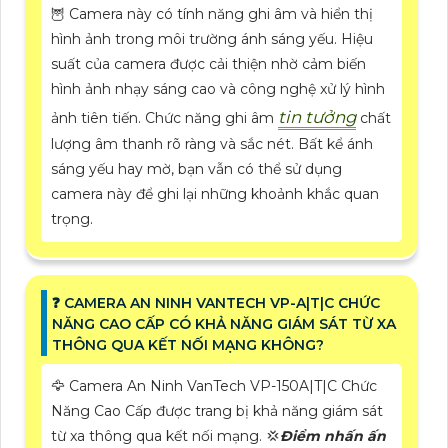
🦉 Camera này có tính năng ghi âm và hiển thị
hình ảnh trong môi trường ánh sáng yếu. Hiệu
suất của camera được cải thiện nhờ cảm biến
hình ảnh nhạy sáng cao và công nghệ xử lý hình
tin tưởng
ảnh tiên tiến. Chức năng ghi âm
chất
lượng âm thanh rõ ràng và sắc nét. Bất kể ánh
sáng yếu hay mờ, bạn vẫn có thể sử dụng
camera này để ghi lại những khoảnh khắc quan
trọng.
️❓ CAMERA AN NINH VANTECH VP-A|T|C CHỨC
NĂNG CAO CẤP CÓ KHẢ NĂNG GIÁM SÁT TỪ XA
THÔNG QUA KẾT NỐI MẠNG KHÔNG?
🦅 Camera An Ninh VanTech VP-150A|T|C Chức
Năng Cao Cấp được trang bị khả năng giám sát
từ xa thông qua kết nối mạng. 💢
Điểm nhấn ấn