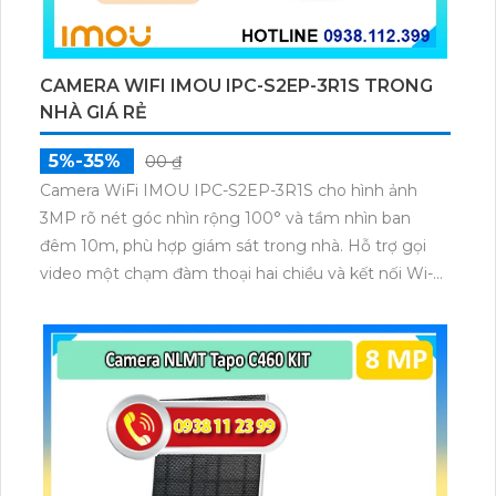
CAMERA WIFI IMOU IPC-S2EP-3R1S TRONG
NHÀ GIÁ RẺ
5%-35%
00 ₫
Camera WiFi IMOU IPC-S2EP-3R1S cho hình ảnh
3MP rõ nét góc nhìn rộng 100° và tầm nhìn ban
đêm 10m, phù hợp giám sát trong nhà. Hỗ trợ gọi
video một chạm đàm thoại hai chiều và kết nối Wi-Fi
ổn định giúp quan sát từ xa. Lưu trữ linh hoạt qua thẻ
microSD tối đa 256GB hoặc lưu đám mây dễ lắp đặt
cho gia đình và văn phòng nhỏ.