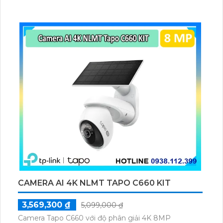
phẩm giúp tiết kiệm chi phí và mang đến chất lượng
ổn định. Đặc biệt, thiết kế Dome Plastic của camera
giúp nó được gắn trên tường hoặc trần nhà một
cách dễ dàng và tiện lợi.Một ưu điểm đáng chú ý
khác của camera này là tích hợp chức năng thu âm,
giúp bạn không chỉ xem hình ảnh mà còn nghe được
âm thanh xung quanh. Điều này đảm bảo an ninh tốt
hơn và giúp bạn quản lý hiệu quả hơn. Với giá rẻ và
khả năng tiết kiệm, Camera Giám Sát Công Nghệ
HD DS-2CE70DF0T-PFS là một sự lựa chọn tuyệt vời
cho nhu cầu bảo vệ căn nhà và cửa hàng của bạn.
CAMERA AI 4K NLMT TAPO C660 KIT
3,569,300 ₫
5,099,000 ₫
Camera Tapo C660 với độ phân giải 4K 8MP