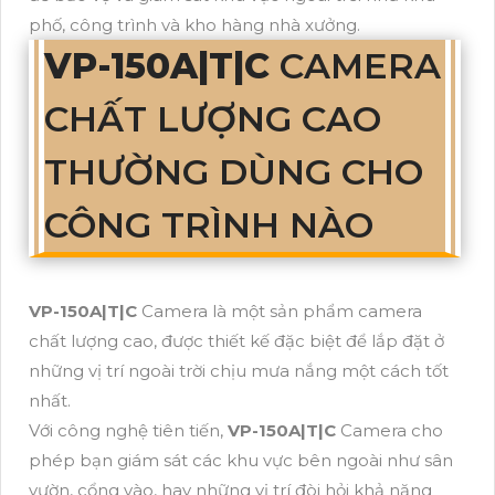
phố, công trình và kho hàng nhà xưởng.
VP-150A|T|C
CAMERA
CHẤT LƯỢNG CAO
THƯỜNG DÙNG CHO
CÔNG TRÌNH NÀO
VP-150A|T|C
Camera là một sản phẩm camera
chất lượng cao, được thiết kế đặc biệt để lắp đặt ở
những vị trí ngoài trời chịu mưa nắng một cách tốt
nhất.
Với công nghệ tiên tiến,
VP-150A|T|C
Camera cho
phép bạn giám sát các khu vực bên ngoài như sân
vườn, cổng vào, hay những vị trí đòi hỏi khả năng