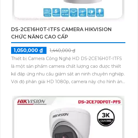
DS-2CE16H0T-ITFS CAMERA HIKVISION
CHỨC NĂNG CAO CẤP
1,050,000 ₫
1,440,000 ₫
Thiết bị Camera Công Nghệ HD DS-2CE16H0T-ITFS
là một sản phẩm camera chất lượng cao được thiết
kế đáp ứng nhu cầu giám sát an ninh chuyên nghiệp.
Với độ phân giải HD 1080p, camera này cho hình ảnh
rõ nét và sắc nét. Nó còn có khả năng quan sát
trong môi trường ánh sáng yếu nhờ vào công nghệ
hồng ngoại thông minh. Camera này còn có khả
năng chống nước, bụi và chịu được mọi thời tiết,
giúp bảo vệ tốt hơn trong bất kỳ điều kiện nào. Với
thiết kế nhỏ gọn và dễ dàng lắp đặt, thiết bị Camera
Công Nghệ HD DS-2CE16H0T-ITFS là sự lựa chọn