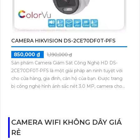
tuyệt vời cho việc giám sát an ninh của bạn.
CAMERA HIKVISION DS-2CE70DF0T-PFS
850,000 ₫
1,190,000 ₫
Sản phẩm Camera Giám Sát Công Nghệ HD DS-
2CE70DF0T-PFS là một giải pháp an ninh tuyệt vời
cho cửa hàng, gia đình, căn hộ của bạn. Được trang
bị công nghệ hình ảnh sắc nét 3.0 MP, camera cho
phép bạn xem rõ ràng ngay cả trong điều kiện ánh
sáng yếu. Đặc biệt, tính năng Xem ban đêm Full
Color với khoảng cách 20m giúp bắt được hình ảnh
màu sắc chân thực vào ban đêm, mang đến chất
CAMERA WIFI KHÔNG DÂY GIÁ
lượng mà bạn mong đợi.Với việc tích hợp công nghệ
RẺ
cập nhật mới nhất như AHD, CVI, TVI, BCS, sản