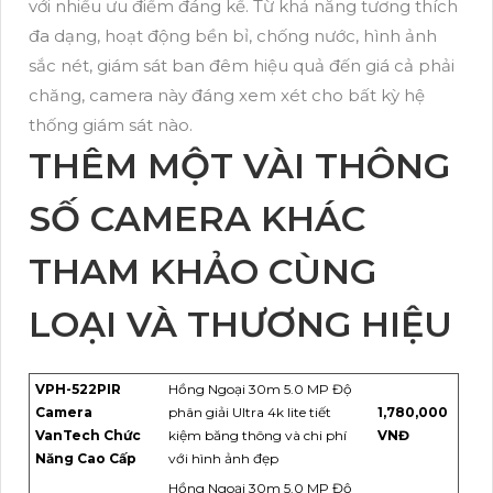
với nhiều ưu điểm đáng kể. Từ khả năng tương thích
đa dạng, hoạt động bền bỉ, chống nước, hình ảnh
sắc nét, giám sát ban đêm hiệu quả đến giá cả phải
chăng, camera này đáng xem xét cho bất kỳ hệ
thống giám sát nào.
THÊM MỘT VÀI THÔNG
SỐ CAMERA KHÁC
THAM KHẢO CÙNG
LOẠI VÀ THƯƠNG HIỆU
VPH-522PIR
Hồng Ngoại 30m 5.0 MP Độ
Camera
phân giải Ultra 4k lite tiết
1,780,000
VanTech Chức
kiệm băng thông và chi phí
VNĐ
Năng Cao Cấp
với hình ảnh đẹp
Hồng Ngoại 30m 5.0 MP Độ