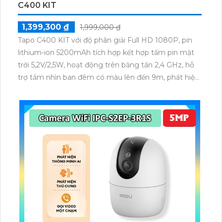
C400 KIT
1,399,300 ₫
1,999,000 ₫
Tapo C400 KIT với độ phân giải Full HD 1080P, pin
lithium-ion 5200mAh tích hợp kết hợp tấm pin mặt
trời 5,2V/2,5W, hoạt động trên băng tần 2,4 GHz, hỗ
trợ tầm nhìn ban đêm có màu lên đến 9m, phát hiện
chuyển động và con người bằng AI, đồng thời lưu trữ
dữ liệu qua thẻ microSD lên đến 512GB.