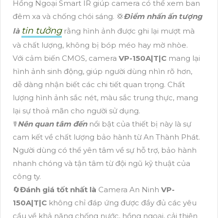
Hồng Ngoại Smart IR giúp camera có thể xem ban
đêm xa và chống chói sáng. 💢
Điểm nhấn ấn tượng
tin tưởng
là
rằng hình ảnh được ghi lại mượt mà
và chất lượng, không bị bóp méo hay mờ nhòe.
Với cảm biến CMOS, camera
VP-150A|T|C
mang lại
hình ảnh sinh động, giúp người dùng nhìn rõ hơn,
dễ dàng nhận biết các chi tiết quan trọng. Chất
lượng hình ảnh sắc nét, màu sắc trung thực, mang
lại sự thoả mãn cho người sử dụng.
☤
Nên quan tâm đến
nổi bật của thiết bị này là sự
cam kết về chất lượng bảo hành từ An Thành Phát.
Người dùng có thể yên tâm về sự hỗ trợ, bảo hành
nhanh chóng và tận tâm từ đội ngũ kỹ thuật của
công ty.
🔄
Đánh giá tốt nhất là
Camera An Ninh
VP-
150A|T|C
không chỉ đáp ứng được đầy đủ các yêu
cầu về khả năng chống nước, hồng ngoại, cải thiện