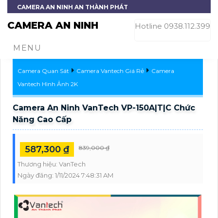
CAMERA AN NINH AN THÀNH PHÁT
CAMERA AN NINH
Hotline 0938.112.399
MENU
Camera Quan Sát
Camera Vantech Giá Rẻ
Camera
Vantech Hình Ảnh 2K
Camera An Ninh VanTech VP-150A|T|C Chức
Năng Cao Cấp
587,300 ₫
839,000 ₫
Thương hiệu:
VanTech
Ngày đăng:
1/11/2024 7:48:31 AM