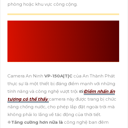
phòng hoặc khu vực công cộng.
VP-150A|T|C
CAMERA
CHẤT LƯỢNG CAO GIÁ
RẺ CHẤT LƯỢNG
Camera An Ninh
VP-150A|T|C
của An Thành Phát
thực sự là một thiết bị đáng điểm mạnh với những
tính năng và công nghệ vượt trội. 📸
Điểm nhấn ấn
tượng có thể thấy
camera này được trang bị chức
năng chống nước, cho phép lắp đặt ngoài trời mà
không phải lo lắng về tác động của thời tiết.
❈
Tăng cường hơn nữa là
công nghệ ban đêm