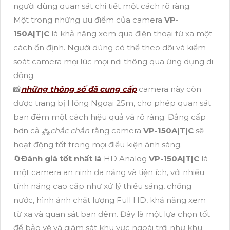
người dùng quan sát chi tiết một cách rõ ràng.
Một trong những ưu điểm của camera
VP-
150A|T|C
là khả năng xem qua điện thoại từ xa một
cách ổn định. Người dùng có thể theo dõi và kiểm
soát camera mọi lúc mọi nơi thông qua ứng dụng di
động.
📸
những thông số đã cung cấp
camera này còn
được trang bị Hồng Ngoại 25m, cho phép quan sát
ban đêm một cách hiệu quả và rõ ràng. Đẳng cấp
hơn cả ⁂
chắc chắn
rằng camera
VP-150A|T|C
sẽ
hoạt động tốt trong mọi điều kiện ánh sáng.
🔄
Đánh giá tốt nhất là
HD Analog
VP-150A|T|C
là
một camera an ninh đa năng và tiện ích, với nhiều
tính năng cao cấp như xử lý thiếu sáng, chống
nước, hình ảnh chất lượng Full HD, khả năng xem
từ xa và quan sát ban đêm. Đây là một lựa chọn tốt
để bảo vệ và giám sát khu vực ngoài trời như khu