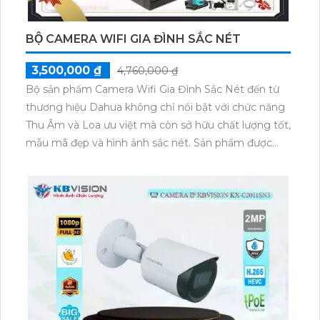
BỘ CAMERA WIFI GIA ĐÌNH SẮC NÉT
3,500,000 ₫
4,760,000 ₫
Bộ sản phẩm Camera Wifi Gia Đình Sắc Nét đến từ
thương hiệu Dahua không chỉ nổi bật với chức năng
Thu Âm và Loa ưu việt mà còn sở hữu chất lượng tốt,
mẫu mã đẹp và hình ảnh sắc nét. Sản phẩm được
đánh giá cao về tính năng an ninh và đáng tin cậy
trong giám sát nhà cửa. Điều đặc biệt, bộ camera này
có giá thành phải chăng, phù hợp với nhu cầu và
ngân sách của đa số người tiêu dùng.