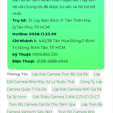
hệ với chúng tôi để được tư vấn và hỗ trợ tốt
nhất.
Trụ Sở:
51 Lũy Bán Bích, P. Tân Thới Hòa,
Q.Tân Phú, TP.HCM
Hotline: 0938.11.23.99
Chi Nhánh 1:
445/38 Tân Hòa Đông,P Bình
Trị Đông, Bình Tân, TP HCM
Kỹ Thuật:
0906.855.330
Điện Thoại:
(028) 6688.4949
Thông Tin:
Lắp Đặt Camera Trọn Bộ Giá Rẻ
Lắp
Đặt Camera Nhà Máy Xử Lý Nước Thải
Công Ty Lắp
Camera Quận 7 Giá Rẻ
Lắp Đặt Camera Wifi Giá Rẻ
Tại Tp Hcm
Giới Thiệu Camera 2 Mắt EZVIZ CS-C7
Trọn Bộ Camera Giá Rẻ Cho Tiệm Spa
Lắp Trọn Bộ
Camera Vantech Siêu Nét
Trọn Bộ Camera Kho