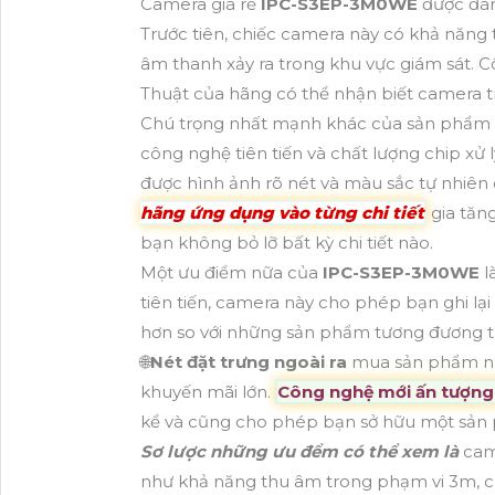
Camera giá rẻ
IPC-S3EP-3M0WE
được đán
Trước tiên, chiếc camera này có khả năn
âm thanh xảy ra trong khu vực giám sát. 
Thuật của hãng có thể nhận biết camera tr
Chú trọng nhất mạnh khác của sản phẩm 
công nghệ tiên tiến và chất lượng chip x
được hình ảnh rõ nét và màu sắc tự nhiên d
hãng ứng dụng vào từng chi tiết
gia tăn
bạn không bỏ lỡ bất kỳ chi tiết nào.
Một ưu điểm nữa của
IPC-S3EP-3M0WE
l
tiên tiến, camera này cho phép bạn ghi lạ
hơn so với những sản phẩm tương đương t
🌐
Nét đặt trưng ngoài ra
mua sản phẩm nà
khuyến mãi lớn.
Công nghệ mới ấn tượng
kể và cũng cho phép bạn sở hữu một sản ph
Sơ lược những ưu đểm có thể xem là
cam
như khả năng thu âm trong phạm vi 3m, c