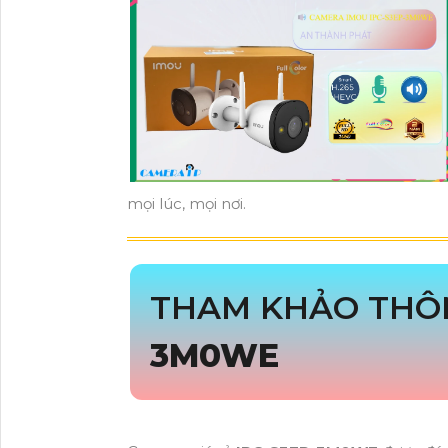
mọi lúc, mọi nơi.
THAM KHẢO THÔ
3M0WE