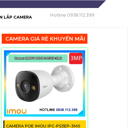
Hotline 0938.112.399
N LẮP CAMERA
CAMERA GIÁ RẺ KHUYẾN MÃI
CAMERA POE IMOU IPC-PS3EP-3M0