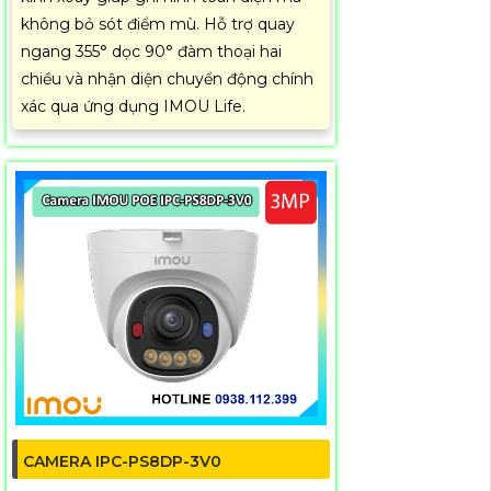
không bỏ sót điểm mù. Hỗ trợ quay
ngang 355° dọc 90° đàm thoại hai
chiều và nhận diện chuyển động chính
xác qua ứng dụng IMOU Life.
CAMERA IPC-PS8DP-3V0