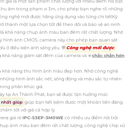
h giá là một sản phẩm chất lượng với nhiều điểm nổi bật.
g thu âm trong phạm vi 3m, cho phép bạn nghe rõ những
Công nghệ mới được hãng ứng dụng vào từng chi tiếtKỹ
ở thành một lựa chọn tốt để theo dõi và bảo vệ an ninh.
là khả năng chụp ảnh màu ban đêm rất chất lượng. Nhờ
ử lý hình ảnh CMOS, camera này cho phép bạn quan sát
ù ở điều kiện ánh sáng yếu. 💬
Công nghệ mới được
g khả năng giám sát đêm của camera và ☣️
chắc chắn hơn
à khả năng thu hình ảnh màu đẹp hơn. Nhờ công nghệ
i những hình ảnh sắc nét, sống động và màu sắc tự nhiên
rong phân khúc giá.
y tại An Thành Phát, bạn sẽ được tận hưởng mức
 nhất giúp
giúp bạn tiết kiệm được một khoản tiền đáng
ẩm tốt với giá cả hợp lý.
era giá rẻ
IPC-S3EP-3M0WE
có nhiều ưu điểm nổi trội
hụp ảnh màu ban đêm rất chất lượng, công nghệ chip xử