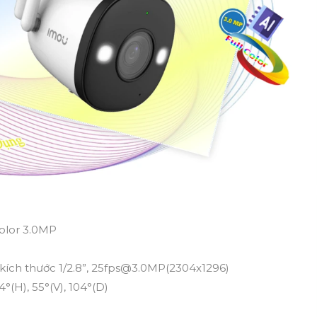
color 3.0MP
 kích thước 1/2.8”, 25fps@3.0MP(2304x1296)
°(H), 55°(V), 104°(D)