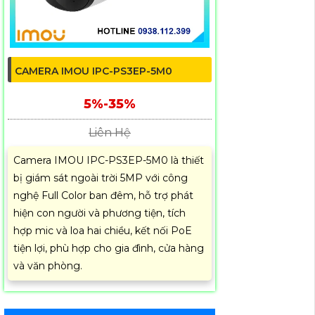
CAMERA IMOU IPC-PS3EP-5M0
5%-35%
Liên Hệ
Camera IMOU IPC-PS3EP-5M0 là thiết
bị giám sát ngoài trời 5MP với công
nghệ Full Color ban đêm, hỗ trợ phát
hiện con người và phương tiện, tích
hợp mic và loa hai chiều, kết nối PoE
tiện lợi, phù hợp cho gia đình, cửa hàng
và văn phòng.