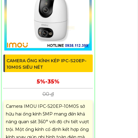
CAMERA ỐNG KÍNH KÉP IPC-S20EP-
10M0S SIÊU NÉT
5%-35%
00 ₫
Camera IMOU IPC-S20EP-10M0S sở
hữu hai ống kính 5MP mang đến khả
năng quan sát 360° với độ chi tiết vượt
trội. Một ống kính cố định kết hợp ống
kính xoay giúp ghi hình toàn diện mà