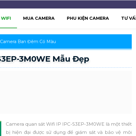
WIFI
MUA CAMERA
PHU KIỆN CAMERA
TƯ VẤ
Camera Ban Đêm Có Màu
-S3EP-3M0WE Mẫu Đẹp
Camera quan sát Wifi IP IPC-S3EP-3M0WE là một thiết
bị hiện đại được sử dụng để giám sát và bảo vệ môi