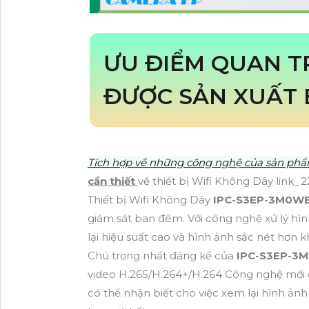
ƯU ĐIỂM QUAN 
ĐƯỢC SẢN XUẤT 
Tích hợp về những công nghệ của sản ph
cần thiết
về thiết bị Wifi Không Dây link_2
Thiết bị Wifi Không Dây
IPC-S3EP-3M0W
giám sát ban đêm. Với công nghệ xử lý h
lại hiệu suất cao và hình ảnh sắc nét hơn 
Chú trọng nhất đáng kể của
IPC-S3EP-3
video H.265/H.264+/H.264 Công nghệ mới 
có thể nhận biết cho việc xem lại hình ản