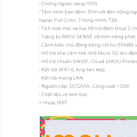
• Chống ngược sáng HDR
• Tầm nhìn ban đêm 30m với đèn hồng ngoạ
ngoại, Full Color, Thông minh, Tắt)
• Tích hợp mic và loa, hỗ trợ đàm thoại 2 c
• Trang bị IMOU SENSE với tính năng phát 
• Cảnh báo chủ động bằng còi hú (110dB) 
• Hỗ trợ khe cắm thẻ nhớ Micro SD lên đế
• Hỗ trợ chuẩn ONVIF, Cloud (IMOU Protec
• Kết nối WIFI 6, ăng-ten kép
. Kết nối mạng LAN
• Nguồn cấp: DC12V1A, Công suất <12W
• Chất liệu vỏ kim loại
+ nhựa, IP67