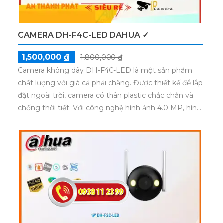
CAMERA DH-F4C-LED DAHUA ✓
1,500,000 ₫
1,800,000 ₫
Camera không dây DH-F4C-LED là một sản phẩm
chất lượng với giá cả phải chăng. Được thiết kế để lắp
đặt ngoài trời, camera có thân plastic chắc chắn và
chống thời tiết. Với công nghệ hình ảnh 4.0 MP, hình
ảnh của camera rất sắc nét. Đặc biệt, camera được
trang bị công nghệ IP Wifi tiên tiến, điều này giúp dễ
dàng kết nối hệ thống lớn và sử dụng công nghệ AI
chuyên dụng cao cấp. Hình ảnh ban đêm cũng rất
sắc nét với hồng ngoại 30m và công nghệ ban đêm
Starlight. Camera này là một lựa chọn tuyệt vời cho
việc giám sát hiệu quả.