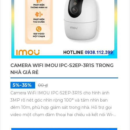
CAMERA WIFI IMOU IPC-S2EP-3R1S TRONG
NHÀ GIÁ RẺ
5%-35%
00 ₫
Camera WiFi IMOU IPC-S2EP-3R1S cho hình ảnh
3MP rõ nét góc nhìn rộng 100° và tầm nhìn ban
đêm 10m, phù hợp giám sát trong nhà. Hỗ trợ gọi
video một chạm đàm thoại hai chiều và kết nối Wi-Fi
ổn định giúp quan sát từ xa. Lưu trữ linh hoạt qua thẻ
microSD tối đa 256GB hoặc lưu đám mây dễ lắp đặt