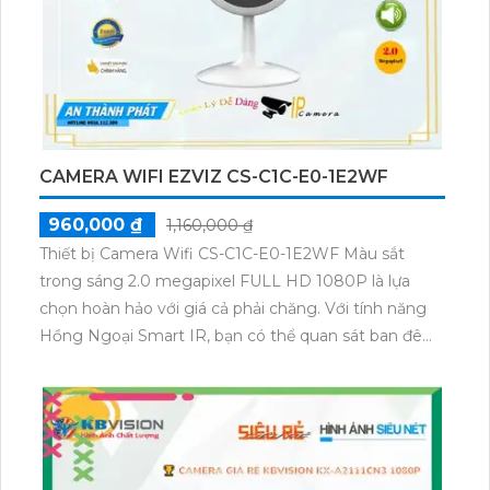
CAMERA WIFI EZVIZ CS-C1C-E0-1E2WF
960,000 ₫
1,160,000 ₫
Thiết bị Camera Wifi CS-C1C-E0-1E2WF Màu sắt
trong sáng 2.0 megapixel FULL HD 1080P là lựa
chọn hoàn hảo với giá cả phải chăng. Với tính năng
Hồng Ngoại Smart IR, bạn có thể quan sát ban đêm
trong khoảng cách 10m. Camera này cũng được
thiết kế theo chuẩn chống bụi tinh tế và có thân
Plastic, mang lại độ bền cao. Bạn có thể quản lý
camera từ xa với công nghệ IP Wifi tích hợp. Đặc
biệt, thiết bị này còn được tích hợp khả năng thu âm