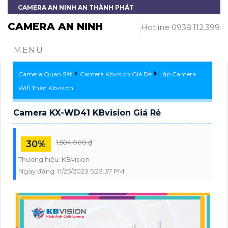
CAMERA AN NINH AN THÀNH PHÁT
CAMERA AN NINH
Hotline 0938.112.399
MENU
Camera Quan Sát
Camera Kbvision Giá Rẻ
Lắp Camera
Wifi Thân Kbvision
Camera KX-WD41 KBvision Giá Rẻ
30%
1,504,000 ₫
Thương hiệu:
KBvision
Ngày đăng:
11/25/2023 5:23:37 PM