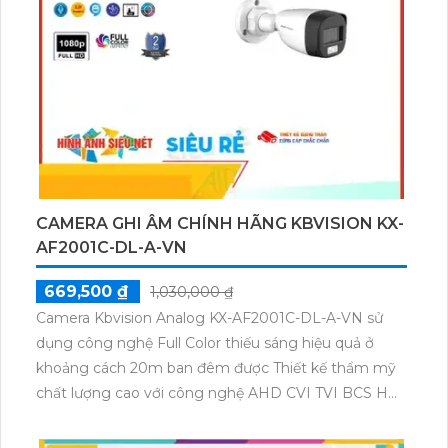
thân kim loại chống nước, trang bị đặc biệt tăng độ
nhạy sáng trên cảm biến sử dụng công nghệ AGC
(Auto Gain Control). Kết hợp với IP POE, thiết bị còn
hỗ trợ Công nghệ AWB cho hình ảnh luôn đẹp. Đặc
biệt, Camera còn có chức năng BackLight
Compensation (BLC) giúp bù ánh sáng tốt và Hồng
Ngoại Smart IR để tiết kiệm dung lượng lên đến 50%
với H.265+/H.265/H.264+/H.264.
CAMERA GHI ÂM CHÍNH HÃNG KBVISION KX-
AF2001C-DL-A-VN
669,500 ₫
1,030,000 ₫
Camera Kbvision Analog KX-AF2001C-DL-A-VN sử
dụng công nghệ Full Color thiếu sáng hiệu quả ở
khoảng cách 20m ban đêm được Thiết kế thẩm mỹ
chất lượng cao với công nghệ AHD CVI TVI BCS HD
Chức năng ổn định, góc quay rộng 3.6mm tích hợp
chức năng Thu Âm chất lượngCamera quan sát KX-