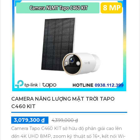
cho gia đình và văn phòng nhỏ.
CAMERA NĂNG LƯỢNG MẶT TRỜI TAPO
C460 KIT
3,079,300 ₫
4,399,000 ₫
Camera Tapo C460 KIT sở hữu độ phân giải cao lên
đến 4K UHD 8MP, zoom kỹ thuật số 16×, kết nối Wi-