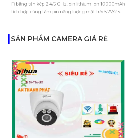
Fi băng tần kép 2.4/5 GHz, pin lithium-ion 10000mAh
tích hợp cùng tấm pin năng lượng mặt trời 5.2V/2.5W.
Tapo C460 KIT cũng hỗ trợ quan sát ban đêm màu
với cảm biến Starlight, tầm nhìn lên đến 15 m.
SẢN PHẨM CAMERA GIÁ RẺ