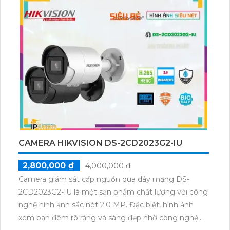
AF2001C-DL-A-VN được thiết kế tiết kiệm điện với
nguồn 12V HD Analog, góc quay rộng ống kính
3.6mm. Sản phẩm sử dụng chip CMOS xử lý hình
ảnh, cho hình ảnh màu sắc đẹp và sắc nét ngay cả
ban đêm với khoảng cách 20m. Hỗ trợ công nghệ
AHD, CVI, TVI, BCS đem lại độ nét 1080P cao cấp.
Đặc biệt, Camera này cung cấp hình ảnh chất lượng
với công nghệ Có Màu Ban Ðêm, hiệu quả cao cho
công trình ban đêm với giá rẻ.
CAMERA HIKVISION DS-2CD2023G2-IU
2,800,000 ₫
4,000,000 ₫
Camera giám sát cấp nguồn qua dây mạng DS-
2CD2023G2-IU là một sản phẩm chất lượng với công
nghệ hình ảnh sắc nét 2.0 MP. Đặc biệt, hình ảnh
xem ban đêm rõ ràng và sáng đẹp nhờ công nghệ