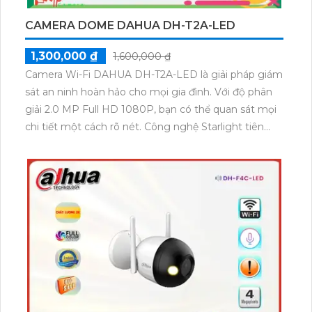
CAMERA DOME DAHUA DH-T2A-LED
1,300,000 ₫
1,600,000 ₫
Camera Wi-Fi DAHUA DH-T2A-LED là giải pháp giám
sát an ninh hoàn hảo cho mọi gia đình. Với độ phân
giải 2.0 MP Full HD 1080P, bạn có thể quan sát mọi
chi tiết một cách rõ nét. Công nghệ Starlight tiên
tiến giúp camera hoạt động hiệu quả cả trong điều
kiện thiếu sáng, mang đến những hình ảnh sắc nét
và chi tiết.