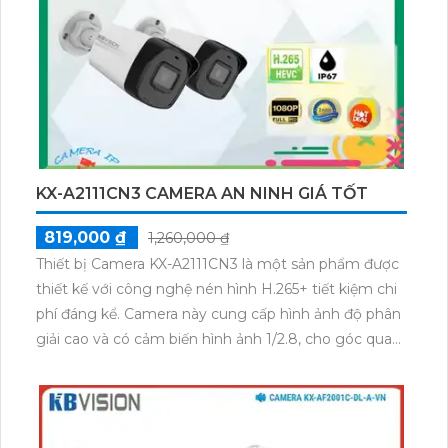
và loa, giúp bạn tin cậy hơn trong việc ghi lại và phát
lại âm thanh.
KX-A2111CN3 CAMERA AN NINH GIÁ TỐT
819,000 ₫
1,260,000 ₫
Thiết bị Camera KX-A2111CN3 là một sản phẩm được
thiết kế với công nghệ nén hình H.265+ tiết kiệm chi
phí đáng kể. Camera này cung cấp hình ảnh độ phân
giải cao và có cảm biến hình ảnh 1/2.8, cho góc quan
sát siêu rộng. Với chức năng Hồng Ngoại Smart IR,
bạn có thể quan sát ban đêm trong khoảng cách lên
đến 30m. Được sử dụng cho dự án dân dụng, thiết bị
này cần được lắp đặt ở vị trí chống mưa nắng với