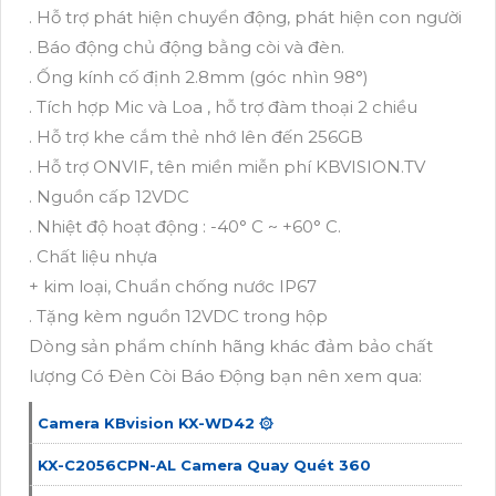
. Hỗ trợ phát hiện chuyển động, phát hiện con người
. Báo động chủ động bằng còi và đèn.
. Ống kính cố định 2.8mm (góc nhìn 98°)
. Tích hợp Mic và Loa , hỗ trợ đàm thoại 2 chiều
. Hỗ trợ khe cắm thẻ nhớ lên đến 256GB
. Hỗ trợ ONVIF, tên miền miễn phí KBVISION.TV
. Nguồn cấp 12VDC
. Nhiệt độ hoạt động : -40° C ~ +60° C.
. Chất liệu nhựa
+ kim loại, Chuẩn chống nước IP67
. Tặng kèm nguồn 12VDC trong hộp
Dòng sản phẩm chính hãng khác đảm bảo chất
lượng Có Ðèn Còi Báo Động bạn nên xem qua:
Camera KBvision KX-WD42 ۞
KX-C2056CPN-AL Camera Quay Quét 360