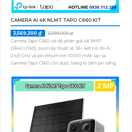
CAMERA AI 4K NLMT TAPO C660 KIT
3,569,300 ₫
5,099,000 ₫
Camera Tapo C660 với độ phân giải 4K 8MP
(3840×2160), zoom kỹ thuật số 18×, kết nối Wi-Fi
2.4/5 GHz và pin lithium-ion 10000 mAh sạc lại.
Camera Tapo C660 còn được trang bị tấm pin năng
lượng mặt trời 5.2V 2.5W, tích hợp AI phát hiện người,
thú cưng, phương tiện, lưu trữ thẻ microSD tối đa 512
GB.