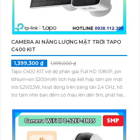
CAMERA AI NĂNG LƯỢNG MẶT TRỜI TAPO
C400 KIT
1,399,300 ₫
1,999,000 ₫
Tapo C400 KIT với độ phân giải Full HD 1080P, pin
lithium-ion 5200mAh tích hợp kết hợp tấm pin mặt
trời 5,2V/2,5W, hoạt động trên băng tần 2,4 GHz, hỗ
trợ tầm nhìn ban đêm có màu lên đến 9m, phát hiện
chuyển động và con người bằng AI, đồng thời lưu trữ
dữ liệu qua thẻ microSD lên đến 512GB.