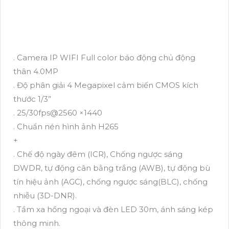
. Camera IP WIFI Full color báo động chủ động
thân 4.0MP
. Độ phân giải 4 Megapixel cảm biến CMOS kích
thước 1/3”
. 25/30fps@2560 ×1440
. Chuẩn nén hình ảnh H265
+
. Chế độ ngày đêm (ICR), Chống ngược sáng
DWDR, tự động cân bằng trắng (AWB), tự động bù
tín hiệu ảnh (AGC), chống ngược sáng(BLC), chống
nhiễu (3D-DNR).
. Tầm xa hồng ngoại và đèn LED 30m, ánh sáng kép
thông minh.