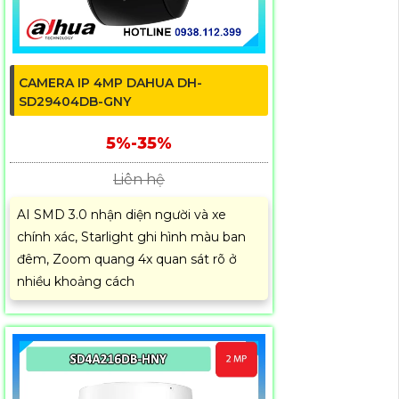
CAMERA IP 4MP DAHUA DH-
SD29404DB-GNY
5%-35%
Liên hệ
AI SMD 3.0 nhận diện người và xe
chính xác, Starlight ghi hình màu ban
đêm, Zoom quang 4x quan sát rõ ở
nhiều khoảng cách