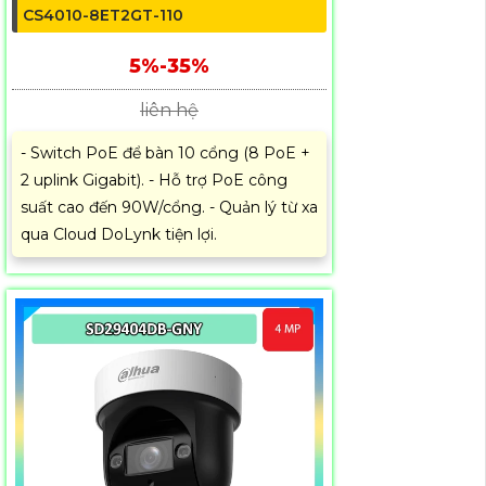
CS4010-8ET2GT-110
5%-35%
liên hệ
- Switch PoE để bàn 10 cổng (8 PoE +
2 uplink Gigabit). - Hỗ trợ PoE công
suất cao đến 90W/cổng. - Quản lý từ xa
qua Cloud DoLynk tiện lợi.