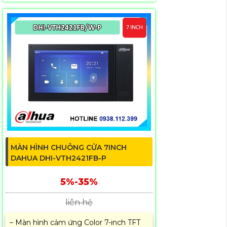
MÀN HÌNH CHUÔNG CỬA 7INCH
DAHUA DHI-VTH2421FB-P
5%-35%
liên hệ
– Màn hình cảm ứng Color 7-inch TFT