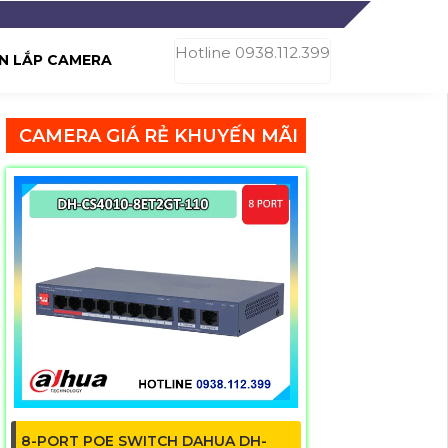
Hotline 0938.112.399
N LẮP CAMERA
CAMERA GIÁ RẺ KHUYẾN MÃI
8-PORT POE SWITCH DAHUA DH-