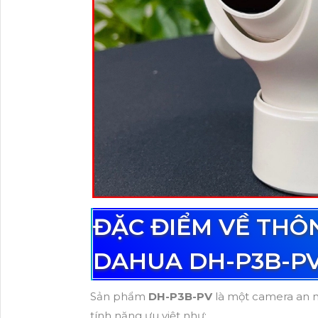
ĐẶC ĐIỂM VỀ THÔ
DAHUA DH-P3B-P
Sản phẩm
DH-P3B-PV
là một camera an n
tính năng ưu việt như: