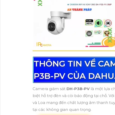
THÔNG TIN VỀ CA
P3B-PV CỦA DAHU
Camera giám sát
DH-P3B-PV
là một lựa c
biệt hỗ trợ đèn và còi báo động tại chỗ. Vớ
và Loa mang đến chất lượng âm thanh tuyệt
tại các không gian quan trọng.