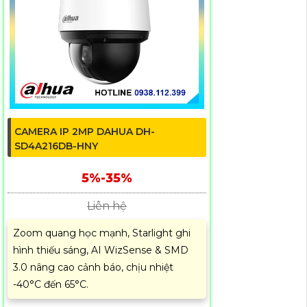
CAMERA IP 2MP DAHUA DH-
SD4A216DB-HNY
5%-35%
Liên hệ
Zoom quang học mạnh, Starlight ghi
hình thiếu sáng, AI WizSense & SMD
3.0 nâng cao cảnh báo, chịu nhiệt
-40°C đến 65°C.