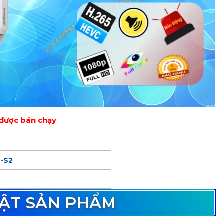
được bán chạy
-S2
UẬT SẢN PHẨM