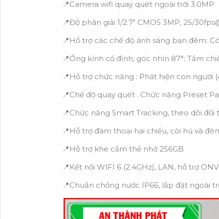
📍Camera wifi quay quét ngoài trời 3.0MP
📍Độ phân giải 1/2.7″ CMOS 3MP, 25/30f
📍Hỗ trợ các chế độ ánh sáng ban đêm: Có
📍Ống kính cố định, góc nhìn 87°; Tầm c
📍Hỗ trợ chức năng : Phát hiện con người (
📍Chế độ quay quét . Chức năng Preset Pat
📍Chức năng Smart Tracking, theo dõi đố
📍Hỗ trợ đàm thoại hai chiều, còi hú và đ
📍Hỗ trợ khe cắm thẻ nhớ 256GB
📍Kết nối WIFI 6 (2.4GHz), LAN, hỗ trợ ON
📍Chuẩn chống nước IP66, lắp đặt ngoài tr