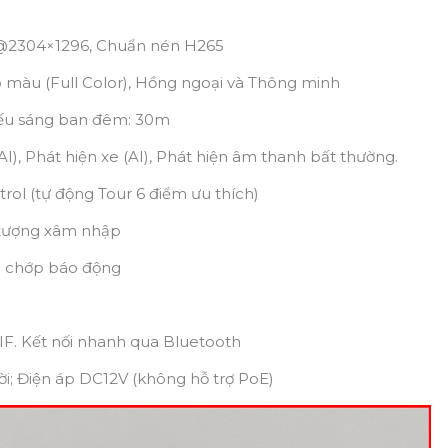
ps@2304×1296, Chuẩn nén H265
 màu (Full Color), Hồng ngoại và Thông minh
hiếu sáng ban đêm: 30m
AI), Phát hiện xe (AI), Phát hiện âm thanh bất thường.
rol (tự động Tour 6 điểm ưu thích)
i tượng xâm nhập
èn chớp báo động
VIF. Kết nối nhanh qua Bluetooth
ời; Điện áp DC12V (không hỗ trợ PoE)