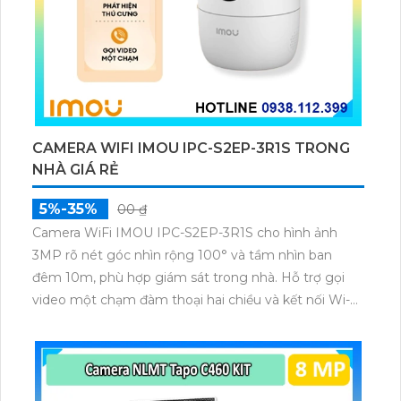
CAMERA WIFI IMOU IPC-S2EP-3R1S TRONG
NHÀ GIÁ RẺ
5%-35%
00 ₫
Camera WiFi IMOU IPC-S2EP-3R1S cho hình ảnh
3MP rõ nét góc nhìn rộng 100° và tầm nhìn ban
đêm 10m, phù hợp giám sát trong nhà. Hỗ trợ gọi
video một chạm đàm thoại hai chiều và kết nối Wi-Fi
ổn định giúp quan sát từ xa. Lưu trữ linh hoạt qua thẻ
microSD tối đa 256GB hoặc lưu đám mây dễ lắp đặt
cho gia đình và văn phòng nhỏ.