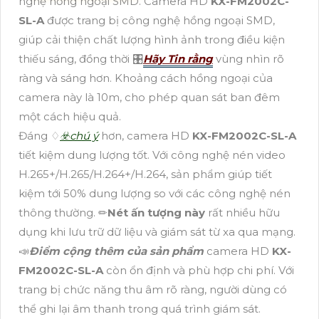
nghệ hồng ngoại SMD. Camera HD
KX-FM2002C-
SL-A
được trang bị công nghệ hồng ngoại SMD,
giúp cải thiện chất lượng hình ảnh trong điều kiện
thiếu sáng, đồng thời 🎛
Hãy Tin rằng
vùng nhìn rõ
ràng và sáng hơn. Khoảng cách hồng ngoại của
camera này là 10m, cho phép quan sát ban đêm
một cách hiệu quả.
Đáng ♢
☣️chú ý
hơn, camera HD
KX-FM2002C-SL-A
tiết kiệm dung lượng tốt. Với công nghệ nén video
H.265+/H.265/H.264+/H.264, sản phẩm giúp tiết
kiệm tới 50% dung lượng so với các công nghệ nén
thông thường. ✏
Nét ấn tượng này
rất nhiều hữu
dụng khi lưu trữ dữ liệu và giám sát từ xa qua mạng.
📣
Điểm cộng thêm của sản phẩm
camera HD
KX-
FM2002C-SL-A
còn ổn định và phù hợp chi phí. Với
trang bị chức năng thu âm rõ ràng, người dùng có
thể ghi lại âm thanh trong quá trình giám sát.