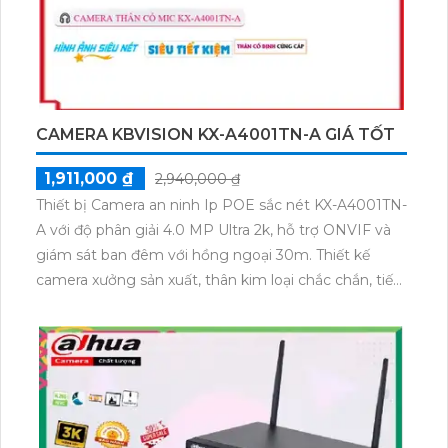
CAMERA KBVISION KX-A4001TN-A GIÁ TỐT
1,911,000 ₫
2,940,000 ₫
Thiết bị Camera an ninh Ip POE sắc nét KX-A4001TN-
A với độ phân giải 4.0 MP Ultra 2k, hỗ trợ ONVIF và
giám sát ban đêm với hồng ngoại 30m. Thiết kế
camera xưởng sản xuất, thân kim loại chắc chắn, tiết
kiệm dung lượng với chuẩn H.265+. Sử dụng công
nghệ IP POE, hình ảnh chất lượng cao, tiêu cự cố
định 3.6mm. Camera cũng trang bị chức năng thu
âm, mang đến trải nghiệm an ninh toàn diện.Loại
camera an ninh IP POE sắc nét KX-A4001TN-A với
hình ảnh 4.0 MP, độ phân giải Ultra 2k, ONVIF, giám