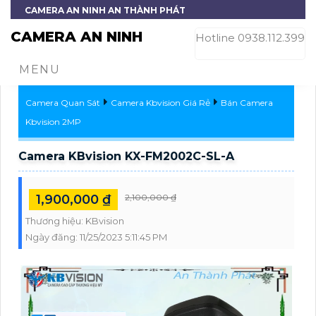
CAMERA AN NINH AN THÀNH PHÁT
CAMERA AN NINH
Hotline 0938.112.399
MENU
Camera Quan Sát
Camera Kbvision Giá Rẻ
Bán Camera
Kbvision 2MP
Camera KBvision KX-FM2002C-SL-A
1,900,000 ₫
2,100,000 ₫
Thương hiệu:
KBvision
Ngày đăng:
11/25/2023 5:11:45 PM