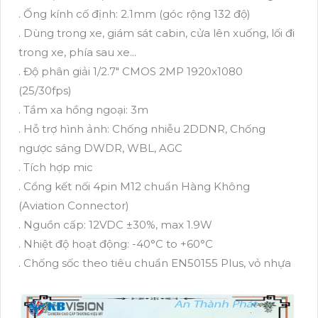
. Ống kính cố định: 2.1mm (góc rộng 132 độ)
. Dùng trong xe, giám sát cabin, cửa lên xuống, lối đi
trong xe, phía sau xe...
. Độ phân giải 1/2.7" CMOS 2MP 1920x1080
(25/30fps)
. Tầm xa hồng ngoại: 3m
. Hỗ trợ hình ảnh: Chống nhiễu 2DDNR, Chống
ngược sáng DWDR, WBL, AGC
. Tích hợp mic
. Cổng kết nối 4pin M12 chuẩn Hàng Không
(Aviation Connector)
. Nguồn cấp: 12VDC ±30%, max 1.9W
. Nhiệt độ hoạt động: -40°C to +60°C
. Chống sốc theo tiêu chuẩn EN50155 Plus, vỏ nhựa