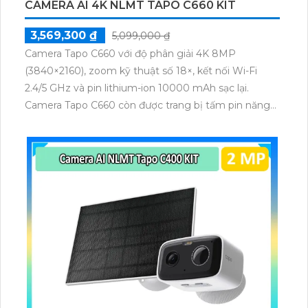
CAMERA AI 4K NLMT TAPO C660 KIT
3,569,300 ₫
5,099,000 ₫
Camera Tapo C660 với độ phân giải 4K 8MP
(3840×2160), zoom kỹ thuật số 18×, kết nối Wi-Fi
2.4/5 GHz và pin lithium-ion 10000 mAh sạc lại.
Camera Tapo C660 còn được trang bị tấm pin năng
lượng mặt trời 5.2V 2.5W, tích hợp AI phát hiện người,
thú cưng, phương tiện, lưu trữ thẻ microSD tối đa 512
GB.