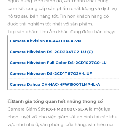
người dùng. Bên cạnh đó, An Thành Phát cũng
cam kết cung cấp sản phẩm chất lượng và dịch vụ
hỗ trợ sau bán hàng tốt, Tin hơn khách hàng có
được trải nghiệm tốt nhất với sản phẩm.
Top sản phẩm Thu Âm khác đang được bán chạy:
Camera Kbvision KX-A4111LN-A-VN
Camera Hikvision DS-2CD2047G2-LU (C)
Camera Hikvision Full Color DS-2CD1027G0-LU
Camera Hikvision DS-2CD1T67G2H-LIUF
Camera Dahua DH-HAC-HFW1500TLMP-IL-A
💥
Đánh giá tổng quan hết những thông số
Camera Giám Sát
KX-FM2002C-SL-A
là một lựa
chọn tuyệt vời cho việc giám sát an ninh tại các khu
vực như nhà ở, văn phòng, cửa hàng, và nhiều nơi