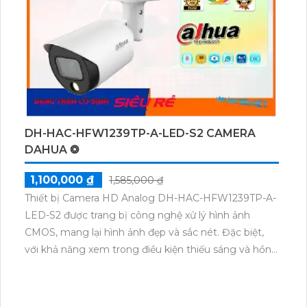
NVR1108HS-W-S2-FCC cũng có khả năng xem từ xa
thông qua ứng dụng di động cho phép người dùng
kiểm soát và giám sát tình trạng an ninh mọi lúc mọi
nơi.
DH-HAC-HFW1239TP-A-LED-S2 CAMERA
DAHUA ❂
1,100,000 ₫
1,585,000 ₫
Thiết bị Camera HD Analog DH-HAC-HFW1239TP-A-
LED-S2 được trang bị công nghệ xử lý hình ảnh
CMOS, mang lại hình ảnh đẹp và sắc nét. Đặc biệt,
với khả năng xem trong điều kiện thiếu sáng và hồng
ngoại lên đến 20m, camera này giúp bạn giám sát
hiệu quả ngay cả vào buổi tối. Điều đáng chú ý là
thiết bị hỗ trợ nhiều công nghệ AHD, CVI, TVI, BCS