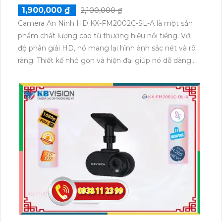
1,900,000 ₫
2,100,000 ₫
Camera An Ninh HD KX-FM2002C-SL-A là một sản
phẩm chất lượng cao từ thương hiệu nổi tiếng. Với
độ phân giải HD, nó mang lại hình ảnh sắc nét và rõ
ràng. Thiết kế nhỏ gọn và hiện đại giúp nó dễ dàng
lắp đặt và thích hợp cho mọi không gian. Tích hợp
công nghệ tiên tiến, camera này cung cấp giám sát
24/7 chính xác và tin cậy. Điều khiển từ xa và xem
qua mạng cũng có sẵn, giúp người dùng có thể theo
dõi từ xa bất cứ lúc nào. Được trang bị các tính năng
tiên tiến như chống nước, chống bụi, camera này
thích nghi với mọi điều kiện thời tiết và đáng tin cậy
cho việc bảo vệ nhà ở, văn phòng, cửa hàng và nhiều
nơi khác.