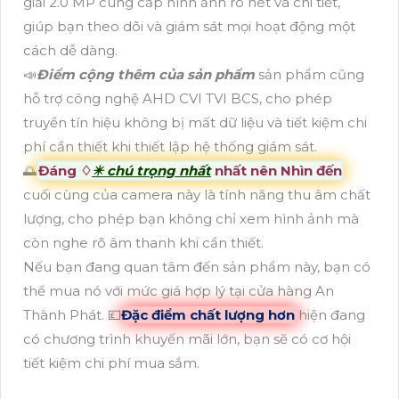
giải 2.0 MP cung cấp hình ảnh rõ nét và chi tiết,
giúp bạn theo dõi và giám sát mọi hoạt động một
cách dễ dàng.
📣
Điểm cộng thêm của sản phẩm
sản phẩm cũng
hỗ trợ công nghệ AHD CVI TVI BCS, cho phép
truyền tín hiệu không bị mất dữ liệu và tiết kiệm chi
phí cần thiết khi thiết lập hệ thống giám sát.
🌅
Đáng ♢
✴️ chú trọng nhất
nhất nên Nhìn đến
cuối cùng của camera này là tính năng thu âm chất
lượng, cho phép bạn không chỉ xem hình ảnh mà
còn nghe rõ âm thanh khi cần thiết.
Nếu bạn đang quan tâm đến sản phẩm này, bạn có
thể mua nó với mức giá hợp lý tại cửa hàng An
Thành Phát. 💷
Đặc điểm chất lượng hơn
hiện đang
có chương trình khuyến mãi lớn, bạn sẽ có cơ hội
tiết kiệm chi phí mua sắm.