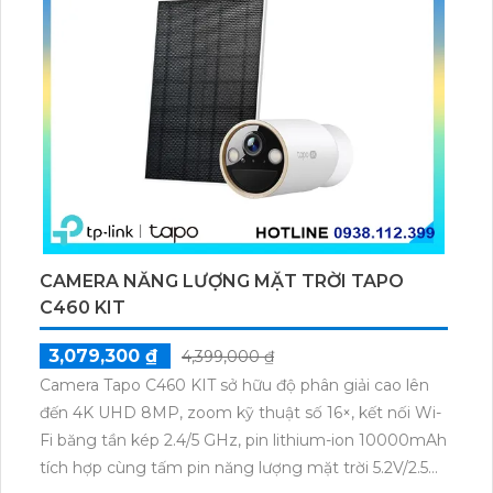
CAMERA NĂNG LƯỢNG MẶT TRỜI TAPO
C460 KIT
3,079,300 ₫
4,399,000 ₫
Camera Tapo C460 KIT sở hữu độ phân giải cao lên
đến 4K UHD 8MP, zoom kỹ thuật số 16×, kết nối Wi-
Fi băng tần kép 2.4/5 GHz, pin lithium-ion 10000mAh
tích hợp cùng tấm pin năng lượng mặt trời 5.2V/2.5W.