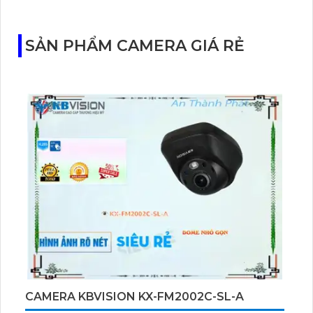
Tapo C460 KIT cũng hỗ trợ quan sát ban đêm màu
với cảm biến Starlight, tầm nhìn lên đến 15 m.
SẢN PHẨM CAMERA GIÁ RẺ
CAMERA KBVISION KX-FM2002C-SL-A