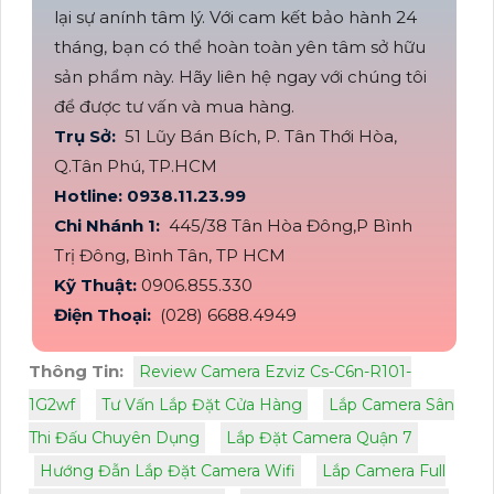
lại sự anính tâm lý. Với cam kết bảo hành 24
tháng, bạn có thể hoàn toàn yên tâm sở hữu
sản phẩm này. Hãy liên hệ ngay với chúng tôi
để được tư vấn và mua hàng.
Trụ Sở:
51 Lũy Bán Bích, P. Tân Thới Hòa,
Q.Tân Phú, TP.HCM
Hotline: 0938.11.23.99
Chi Nhánh 1:
445/38 Tân Hòa Đông,P Bình
Trị Đông, Bình Tân, TP HCM
Kỹ Thuật:
0906.855.330
Điện Thoại:
(028) 6688.4949
Thông Tin:
Review Camera Ezviz Cs-C6n-R101-
1G2wf
Tư Vấn Lắp Đặt Cửa Hàng
Lắp Camera Sân
Thi Đấu Chuyên Dụng
Lắp Đặt Camera Quận 7
Hướng Đẫn Lắp Đặt Camera Wifi
Lắp Camera Full