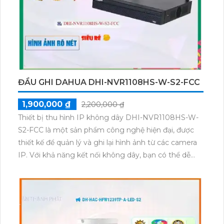
sát ban đêm hồng ngoại 30m, chất lượng tốt, xưởng
sản xuất thân kim loại, tiết kiệm dung lượng với
chuẩn H.265+. Thiết kế với công nghệ IP POE, hình
ảnh chất lượng cao, tiêu cự cố định 3.6mm, chức
năng thu âm.
ĐẦU GHI DAHUA DHI-NVR1108HS-W-S2-FCC
1,900,000 ₫
2,200,000 ₫
Thiết bị thu hình IP không dây DHI-NVR1108HS-W-
S2-FCC là một sản phẩm công nghệ hiện đại, được
thiết kế để quản lý và ghi lại hình ảnh từ các camera
IP. Với khả năng kết nối không dây, bạn có thể dễ
dàng lắp đặt và cấu hình hệ thống mà không cần sử
dụng dây cáp phức tạp. Thiết bị này hỗ trợ nhiều
kênh ghi hình và tích hợp công nghệ nén video
H.264+/H.264, đảm bảo không gian lưu trữ tối ưu và
chất lượng hình ảnh sắc nét. Đồng thời, DHI-