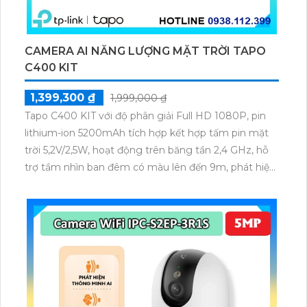
CAMERA AI NĂNG LƯỢNG MẶT TRỜI TAPO
C400 KIT
1,399,300 ₫
1,999,000 ₫
Tapo C400 KIT với độ phân giải Full HD 1080P, pin
lithium-ion 5200mAh tích hợp kết hợp tấm pin mặt
trời 5,2V/2,5W, hoạt động trên băng tần 2,4 GHz, hỗ
trợ tầm nhìn ban đêm có màu lên đến 9m, phát hiện
chuyển động và con người bằng AI, đồng thời lưu trữ
dữ liệu qua thẻ microSD lên đến 512GB.