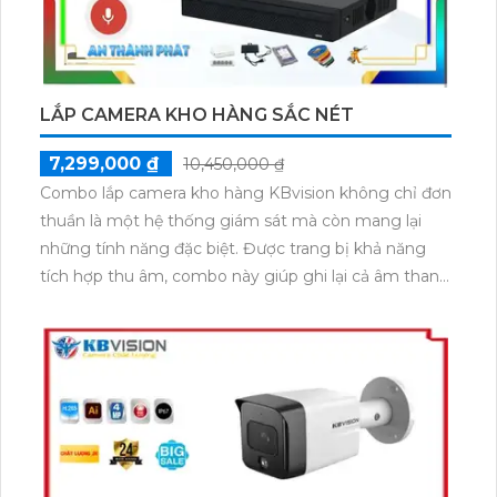
LẮP CAMERA KHO HÀNG SẮC NÉT
7,299,000 ₫
10,450,000 ₫
Combo lắp camera kho hàng KBvision không chỉ đơn
thuần là một hệ thống giám sát mà còn mang lại
những tính năng đặc biệt. Được trang bị khả năng
tích hợp thu âm, combo này giúp ghi lại cả âm thanh
và hình ảnh chất lượng rõ nét. Với công nghệ tiên
tiến, hình ảnh từ camera sẽ sáng đẹp, cho phép theo
dõi mọi diễn biến một cách chi tiết. Đặc biệt, việc cài
đặt và sử dụng trên thiết bị điện thoại dễ dàng, giúp
người dùng theo dõi từ xa mọi lúc mọi nơi một cách
thuận tiện. Việc lắp đặt combo này sẽ mang lại sự an
tâm và tiện lợi cho người sử dụng.