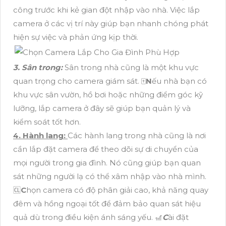
công trước khi kẻ gian đột nhập vào nhà. Việc lắp
camera ở các vị trí này giúp bạn nhanh chóng phát
hiện sự việc và phản ứng kịp thời.
3. Sân trong:
Sân trong nhà cũng là một khu vực
quan trọng cho camera giám sát. 🀄
N
ếu nhà bạn có
khu vực sân vườn, hồ bơi hoặc những điểm góc kỹ
lưỡng, lắp camera ở đây sẽ giúp bạn quản lý và
kiểm soát tốt hơn.
4. Hành lang:
Các hành lang trong nhà cũng là nơi
cần lắp đặt camera để theo dõi sự di chuyển của
mọi người trong gia đình. Nó cũng giúp bạn quan
sát những người lạ có thể xâm nhập vào nhà mình.
🆑
C
họn camera có độ phân giải cao, khả năng quay
đêm và hồng ngoại tốt để đảm bảo quan sát hiệu
quả dù trong điều kiện ánh sáng yếu. 🎢
C
ài đặt