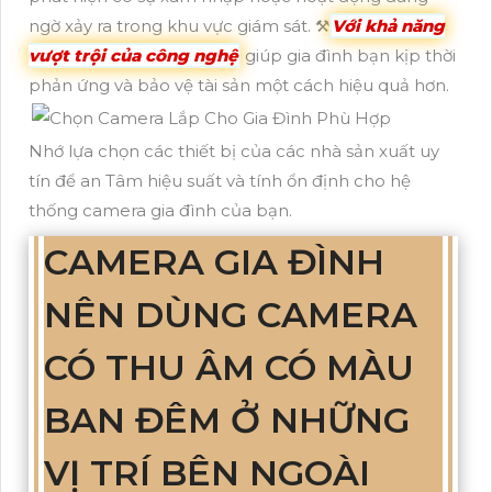
ngờ xảy ra trong khu vực giám sát. ⚒
Với khả năng
vượt trội của công nghệ
giúp gia đình bạn kịp thời
phản ứng và bảo vệ tài sản một cách hiệu quả hơn.
Nhớ lựa chọn các thiết bị của các nhà sản xuất uy
tín để an Tâm hiệu suất và tính ổn định cho hệ
thống camera gia đình của bạn.
CAMERA GIA ĐÌNH
NÊN DÙNG CAMERA
CÓ THU ÂM CÓ MÀU
BAN ĐÊM Ở NHỮNG
VỊ TRÍ BÊN NGOÀI