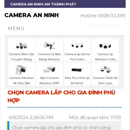
CAMERA AN NINH AN THÀNH PHÁT
CAMERA AN NINH
Hotline 0938.112.399
MENU
Camera Bám Sát
Camera Có Báo
Camera Ip Dome
Camera Ip
Chuyển Động
Động Kbvision
Full Color
Kbvision Chất
Kbvision
Kbvision
Lượng
Camera Kbvision
Bán Camera
Đầu Thu Hình Ip
Camera Thiết Kế
4K Siêu Nét
Kbvision 2MP
64 Kênh
Kim Loại
Hikvision
CHỌN CAMERA LẮP CHO GIA ĐÌNH PHÙ
HỢP
4/9/2024 2:26:06 PM
Mức độ quan tâm: 11103
Chọn camera lắp cho gia đình phải có chất lượng