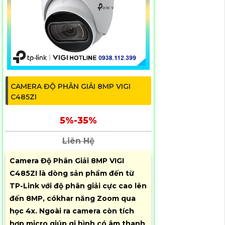
CAMERA ĐỘ PHÂN GIẢI 8MP VIGI
C485ZI
5%-35%
Liên Hệ
Camera Độ Phân Giải 8MP VIGI
C485ZI là dòng sản phẩm đến từ
TP-Link với độ phân giải cực cao lên
đến 8MP, cókhar năng Zoom qua
học 4x. Ngoài ra camera còn tích
hợp micro giúp gi hình có âm thanh