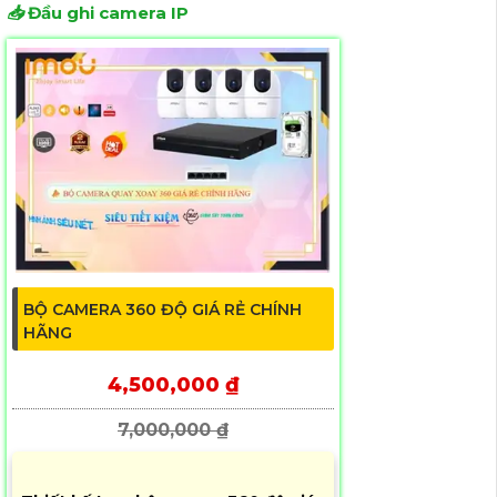
📥
Đầu ghi camera IP
BỘ CAMERA 360 ĐỘ GIÁ RẺ CHÍNH
HÃNG
4,500,000 ₫
7,000,000 ₫