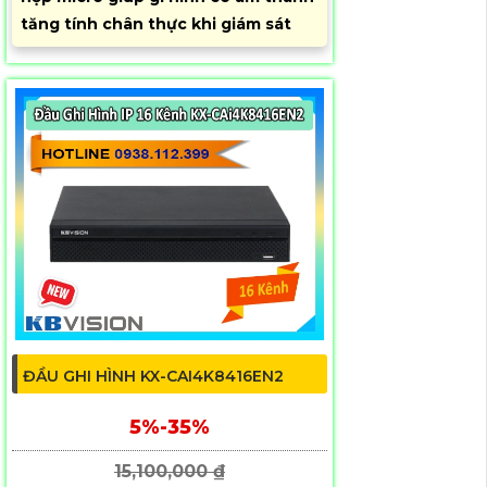
tăng tính chân thực khi giám sát
ĐẦU GHI HÌNH KX-CAI4K8416EN2
5%-35%
15,100,000 ₫