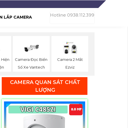
Hotline 0938.112.399
N LẮP CAMERA
 Hiện
Camera Đọc Biển
Camera 2 Mắt
ện
Số Xe Vantech
Ezviz
CAMERA QUAN SÁT CHẤT
LƯỢNG