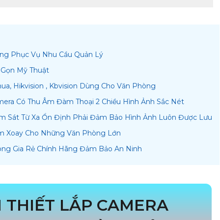
òng Phục Vụ Nhu Cầu Quản Lý
 Gọn Mỹ Thuật
a, Hikvision , Kbvision Dùng Cho Văn Phòng
era Có Thu Âm Đàm Thoại 2 Chiều Hình Ảnh Sắc Nét
ám Sát Từ Xa Ổn Định Phải Đảm Bảo Hình Ảnh Luôn Được Lưu
m Xoay Cho Những Văn Phòng Lớn
òng Gia Rẻ Chính Hãng Đảm Bảo An Ninh
 THIẾT LẮP CAMERA