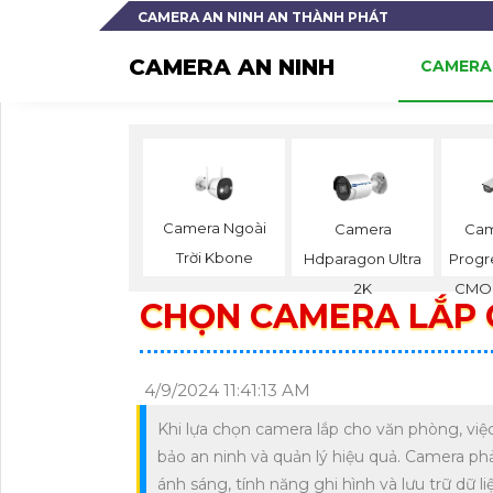
CAMERA AN NINH AN THÀNH PHÁT
CAMERA AN NINH
CAMERA 
Camera Ngoài
Camera
Cam
Trời Kbone
Hdparagon Ultra
Progr
2K
CMOS
CHỌN CAMERA LẮP 
4/9/2024 11:41:13 AM
Khi lựa chọn camera lắp cho văn phòng, vi
bảo an ninh và quản lý hiệu quả. Camera phả
ánh sáng, tính năng ghi hình và lưu trữ dữ li