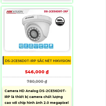
DS-2CE56D0T-IRP SẮC NÉT HIKVISION
546,000 ₫
780,000 ₫
Camera HD Analog DS-2CE56D0T-
IRP là thiết bị camera chất lượng
cao với chip hình ảnh 2.0 megapixel