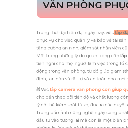
VĂN PHÒNG PHỤC
Trong thời đại hiện đại ngày nay, việc
lắp đ
phục vụ cho việc quản lý và bảo vệ tài sả
tăng cường an ninh, giám sát nhân viên cũ
Một trong những lý do quan trọng cần
lắp
tiện nghi cho mọi người làm việc trong tổ 
động trong văn phòng, từ đó giúp giám sá
định, an oàn và rật tự và an toàn cho mọi 
🎁
V
ệc
lắp camera văn phòng còn giúp qu
cho đến theo dõi tiến độ và chất lượng cô
lý có thể kiểm soát từ xa, đưa ra các quyế
Trong bối cảnh công nghệ ngày càng phát 
đầu tư vào tương lai mà còn là một biện ph
những lợi ích mà hệ thống camera mang lại