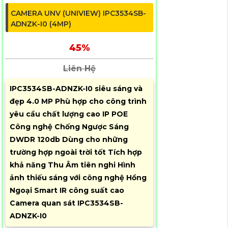
CAMERA UNV (UNIVIEW) IPC3534SB-
ADNZK-I0 (4MP)
45%
Liên Hệ
IPC3534SB-ADNZK-I0 siêu sáng và
đẹp 4.0 MP Phù hợp cho công trình
yêu cầu chất lượng cao IP POE
Công nghệ Chống Ngược Sáng
DWDR 120db Dùng cho những
trường hợp ngoài trời tốt Tích hợp
khả năng Thu Âm tiên nghi Hình
ảnh thiếu sáng với công nghệ Hồng
Ngoại Smart IR công suất cao
Camera quan sát IPC3534SB-
ADNZK-I0