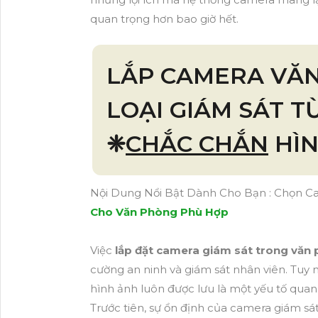
quan trọng hơn bao giờ hết.
LẮP CAMERA VĂ
LOẠI GIÁM SÁT T
❈
CHẮC CHẮN
HÌN
Nội Dung Nổi Bật Dành Cho Bạn : Chọn 
Cho Văn Phòng Phù Hợp
Việc
lắp đặt camera giám sát trong văn
cường an ninh và giám sát nhân viên. Tuy n
hình ảnh luôn được lưu là một yếu tố quan
Trước tiên, sự ổn định của camera giám sá