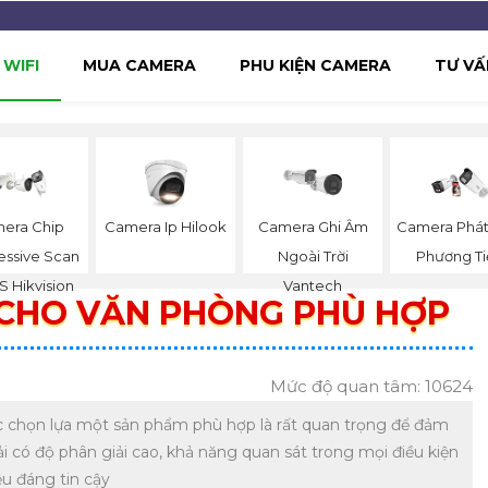
WIFI
MUA CAMERA
PHU KIỆN CAMERA
TƯ VẤ
era Chip
Camera Ip Hilook
Camera Ghi Âm
Camera Phát
essive Scan
Ngoài Trời
Phương Ti
 Hikvision
Vantech
CHO VĂN PHÒNG PHÙ HỢP
Mức độ quan tâm: 10624
ệc chọn lựa một sản phẩm phù hợp là rất quan trọng để đảm
i có độ phân giải cao, khả năng quan sát trong mọi điều kiện
ệu đáng tin cậy