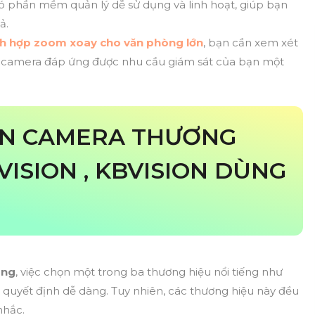
 phần mềm quản lý dễ sử dụng và linh hoạt, giúp bạn
ả.
h hợp zoom xoay cho văn phòng lớn
, bạn cần xem xét
g camera đáp ứng được nhu cầu giám sát của bạn một
ỌN CAMERA THƯƠNG
VISION , KBVISION DÙNG
òng
, việc chọn một trong ba thương hiệu nổi tiếng như
à quyết định dễ dàng. Tuy nhiên, các thương hiệu này đều
nhắc.