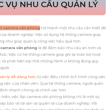
 VỤ NHU CẦU QUẢN LÝ
ặt camera văn phòng
trở thành một nhu cầu cần thiết để
n của doanh nghiệp. Việc sử dụng hệ thống camera giúp
ng như giúp quản lý công việc hiệu quả hơn.
 camera văn phòng
là để đảm bảo nhu cầu an ninh và
chức. Việc có hệ thống camera giúp ghi lại toàn bộ hoạt
t và phát hiện kịp thời những hành vi không đúng quy
người.
ản lý dễ dàng hơn
, từ việc điều chỉnh lịch trình công việc
ng việc của nhân viên. Qua hệ thống camera, người quản
t định nhanh chóng và chính xác hơn.
triển, việc lắp camera văn phòng không chỉ là một sự
áp bảo vệ tài sản và quyền lợi của doanh nghiệp. Với
, việc lắp đặt chúng cho văn phòng trở nên cần thiết và