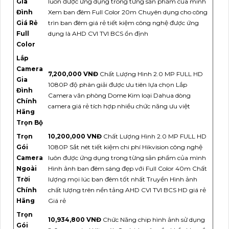
Gia
luôn được ứng dụng trong từng sản phẩm của mình
Đình
Xem ban đêm Full Color 20m Chuyên dụng cho công
Giá Rẻ
trìn ban đêm giá rẻ tiết kiệm công nghệ được ứng
Full
dụng là AHD CVI TVI BCS ổn định
Color
Lắp
Camera
7,200,000 VNĐ
Chất Lượng Hình 2.0 MP FULL HD
Gia
1080P độ phân giải được ưu tiên lựa chọn Lắp
Đình
Camera văn phòng Dome Kim loại Dahua dòng
Chính
camera giá rẻ tích hợp nhiều chức năng ưu việt
Hãng
Trọn Bộ
Trọn
10,200,000 VNĐ
Chất Lượng Hình 2.0 MP FULL HD
Gói
1080P Sắt nét tiết kiệm chi phí Hikvision công nghệ
Camera
luôn được ứng dụng trong từng sản phẩm của mình
Ngoài
Hình ảnh ban đêm sáng đẹp với Full Color 40m Chất
Trời
lượng mọi lúc ban đêm tốt nhất Truyền Hình ảnh
Chính
chất lượng trên nền tảng AHD CVI TVI BCS HD giá rẻ
Hãng
Giá rẻ
Trọn
10,934,800 VNĐ
Chức Năng chip hình ảnh sử dụng
Gói