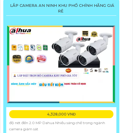
LẮP CAMERA AN NINH KHU PHỐ CHÍNH HÃNG GIÁ
RẺ
4,328,000 VNĐ
độ nét đến 2.0 MP Dahua Nhiều sáng chế trong ngành
camera giám sát