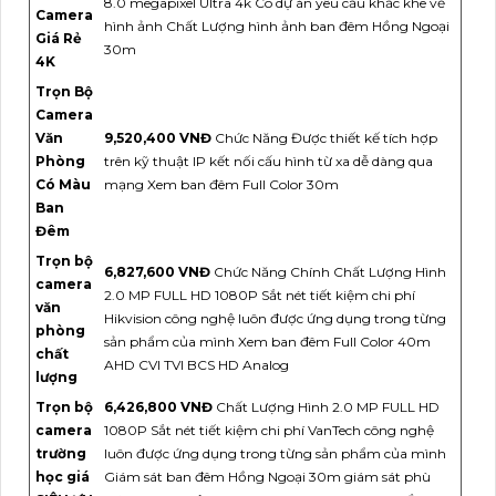
8.0 megapixel Ultra 4k Co dự án yêu cầu khắc khe về
Camera
hình ảnh Chất Lượng hình ảnh ban đêm Hồng Ngoại
Giá Rẻ
30m
4K
Trọn Bộ
Camera
Văn
9,520,400 VNĐ
Chức Năng Được thiết kế tích hợp
Phòng
trên kỹ thuật IP kết nối cấu hình từ xa dễ dàng qua
Có Màu
mạng Xem ban đêm Full Color 30m
Ban
Đêm
Trọn bộ
6,827,600 VNĐ
Chức Năng Chính Chất Lượng Hình
camera
2.0 MP FULL HD 1080P Sắt nét tiết kiệm chi phí
văn
Hikvision công nghệ luôn được ứng dụng trong từng
phòng
sản phẩm của mình Xem ban đêm Full Color 40m
chất
AHD CVI TVI BCS HD Analog
lượng
Trọn bộ
6,426,800 VNĐ
Chất Lượng Hình 2.0 MP FULL HD
camera
1080P Sắt nét tiết kiệm chi phí VanTech công nghệ
trường
luôn được ứng dụng trong từng sản phẩm của mình
học giá
Giám sát ban đêm Hồng Ngoại 30m giám sát phù