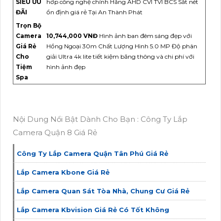
SIÊU ƯU
hơp công nghệ chính Hãng AHD CVI TVI BCS Sắt nét
ĐÃI
ổn định giá rẻ Tại An Thành Phát
Trọn Bộ
Camera
10,744,000 VNĐ
Hình ảnh ban đêm sáng đẹp với
Giá Rẻ
Hồng Ngoại 30m Chất Lượng Hình 5.0 MP Độ phân
Cho
giải Ultra 4k lite tiết kiệm băng thông và chi phí với
Tiệm
hình ảnh đẹp
Spa
Nội Dung Nổi Bật Dành Cho Bạn : Công Ty Lắp
Camera Quận 8 Giá Rẻ
Công Ty Lắp Camera Quận Tân Phú Giá Rẻ
Lắp Camera Kbone Giá Rẻ
Lắp Camera Quan Sát Tòa Nhà, Chung Cư Giá Rẻ
Lắp Camera Kbvision Giá Rẻ Có Tốt Không