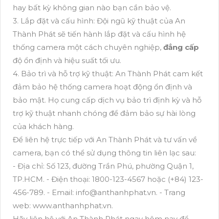
hay bất kỳ không gian nào bạn cần bảo vệ.
3. Lắp đặt và cấu hình: Đội ngũ kỹ thuật của An
Thành Phát sẽ tiến hành lắp đặt và cấu hình hệ
thống camera một cách chuyên nghiệp,
đẳng cấp
độ ổn định và hiệu suất tối ưu.
4. Bảo trì và hỗ trợ kỹ thuật: An Thành Phát cam kết
đảm bảo hệ thống camera hoạt động ổn định và
bảo mật. Họ cung cấp dịch vụ bảo trì định kỳ và hỗ
trợ kỹ thuật nhanh chóng để đảm bảo sự hài lòng
của khách hàng.
Để liên hệ trực tiếp với An Thành Phát và tư vấn về
camera, bạn có thể sử dụng thông tin liên lạc sau:
- Địa chỉ: Số 123, đường Trần Phú, phường Quận 1,
TP.HCM. - Điện thoại: 1800-123-4567 hoặc (+84) 123-
456-789. - Email: info@anthanhphat.vn. - Trang
web: www.anthanhphat.vn.
Hãy liên hệ với An Thành Phát ngay hôm nay để