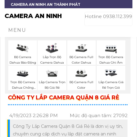
CAMERA AN NINH AN THÀNH PHÁT
CAMERA AN NINH
Hotline 0938.112.399
MENU
Bộ Camera Full
Trọn Bộ Camera
Bộ Camera
Lắp Trọn Bộ
Color Dahua
Dahua Ghi Âm
Dahua Báo Động
Camera Dahua
Trọn Bộ Camera
Bộ Camera Full
Lắp Camera Trọn
Lắp Camera Giá
Dahua Chống
Color
Bộ Giá Rẻ
Rẻ Trọn Gói
Trộm
CÔNG TY LẮP CAMERA QUẬN 8 GIÁ RẺ
4/19/2023 2:26:28 PM
Mức độ quan tâm: 27092
Công Ty Lắp Camera Quận 8 Giá Rẻ là đơn vị uy tín,
chuyên cung cấp dịch vụ lắp đặt camera an ninh