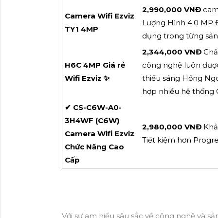
2,990,000 VNĐ
cam
Camera Wifi Ezviz
Lượng Hình 4.0 MP Đ
TY1 4MP
dụng trong từng sả
2,344,000 VNĐ
Chấ
H6C 4MP Giá rẻ
công nghệ luôn đượ
Wifi Ezviz ✨
thiếu sáng Hồng Ngo
hợp nhiều hệ thống G
✔ CS-C6W-A0-
3H4WF (C6W)
2,980,000 VNĐ
Khả
Camera Wifi Ezviz
Tiết kiệm hơn Progr
Chức Năng Cao
Cấp
Với sự am hiểu sâu sắc về công nghệ và sả