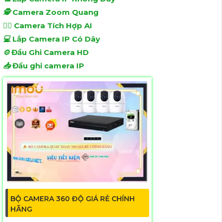
🕵️
Camera Zoom Quang
🧛‍♀️
Camera Tích Hợp AI
💻
Lắp Camera IP Có Dây
⚙️
Đầu Ghi Camera HD
📥
Đầu ghi camera IP
BỘ CAMERA 360 ĐỘ GIÁ RẺ CHÍNH
HÃNG