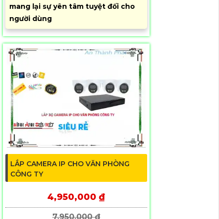
mang lại sự yên tâm tuyệt đối cho
người dùng
LẮP CAMERA IP CHO VĂN PHÒNG
CÔNG TY
4,950,000 ₫
7,950,000 ₫