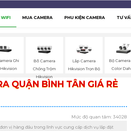
WIFI
MUA CAMERA
PHU KIỆN CAMERA
TƯ VẤ
amera Ghi
Bộ Camera 
Bô Camera
Lắp Camera
Hikvision
Color Da
Chống Trộm
Hikvision Trọn Bộ
Hikvision
A QUẬN BÌNH TÂN GIÁ RẺ
Mức độ quan tâm: 34028
ơn vị hàng đầu trong lĩnh vực cung cấp dịch vụ lắp đặt