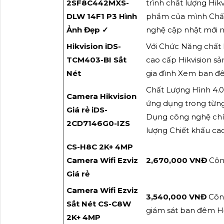
2SF8C442MXS-
trình chất lượng Hi
DLW 14F1 P3 Hình
phẩm của mình Chấ
Ảnh Đẹp ✓
nghệ cập nhật mới nh
Hikvision iDS-
Với Chức Năng chất 
TCM403-BI Sắt
cao cấp Hikvision sả
Nét
gia đình Xem ban 
Chất Lượng Hình 4.0
Camera Hikvision
ứng dụng trong từ
Giá rẻ iDS-
Dụng công nghệ chín
2CD7146G0-IZS
lượng Chiết khấu ca
CS-H8C 2K+ 4MP
Camera Wifi Ezviz
2,670,000 VNĐ
Côn
Giá rẻ
Camera Wifi Ezviz
3,540,000 VNĐ
Công
Sắt Nét CS-C8W
giám sát ban đêm H
2K+ 4MP