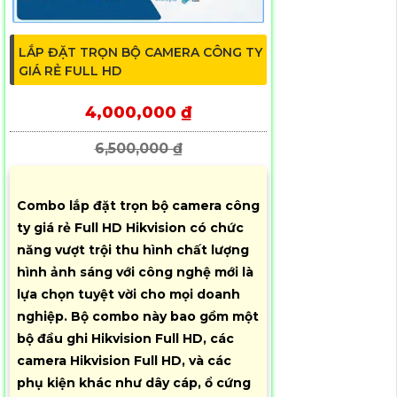
LẮP ĐẶT TRỌN BỘ CAMERA CÔNG TY
GIÁ RẺ FULL HD
4,000,000 ₫
6,500,000 ₫
Combo lắp đặt trọn bộ camera công
ty giá rẻ Full HD Hikvision có chức
năng vượt trội thu hình chất lượng
hình ảnh sáng với công nghệ mới là
lựa chọn tuyệt vời cho mọi doanh
nghiệp. Bộ combo này bao gồm một
bộ đầu ghi Hikvision Full HD, các
camera Hikvision Full HD, và các
phụ kiện khác như dây cáp, ổ cứng