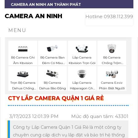
CAMERA AN NINH AN THÀNH PHÁT
CAMERA AN NINH
Hotline 0938.112.399
MENU
Bộ Camera Ghi
Bộ Camera Ban
Bộ Camera
Lắp Camera
Âm Kbvision
Đêm Có Màu
Chống Trộm
Kbvision Trọn Gói
Kbvision
Kbvision
Trọn Bộ Camera
Lắp Camera
Bộ Camera
Camera Ezviz
Dahua Chống
Hdparagon Ghi
Dahua Báo Động
Phân Biệt Người
Trộm
Âm
CTY LẮP CAMERA QUẬN 1 GIÁ RẺ
3/17/2023 12:01:39 PM
Mức độ quan tâm: 43301
Công ty Lắp Camera Quận 1 Giá Rẻ là một công ty
chuyên cung cấp dịch vụ lắp đặt và bảo trì hệ thống