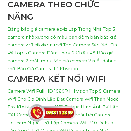
CAMERA THEO CHỨC
NĂNG
Bảng báo giá camera ezviz Lắp Trong Nhà
Top 5
camera nhà xưởng có màu ban đêm
bản báo giá
camera wifi hikvision mới
Top Camera Sắc Nét Giá
Rẻ
Top 5 Camera Đàm Thoại 2 Chiều Rõ
Báo giá
camera 2 mắt imou
Báo giá camera 2 mắt dahua
mới
Báo Giá Camera IP Kbvision
CAMERA KẾT NỐI WIFI
Camera Wifi Full HD 1080P Hikvision
Top 5 Camera
Wifi Cho Gia Đình
Lắp Đặt Camera Wifi Thân Ngoài
Trời Kbvision
Camera Wifi Dahua Hình Ảnh 3K
Lắp
Đặt Camera Wifi Dahu Thân Ngoài Trời
Camera
Ebitcam Ngoài Trời
Lắp Camera Wifi 360 Dahua
Lắp Ngoài Trời
Camera Wifi Dahua Trong Nhà