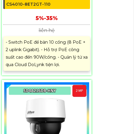
CS4010-8ET2GT-110
5%-35%
liên hệ
- Switch PoE để bàn 10 cổng (8 PoE +
2 uplink Gigabit). - Hỗ trợ PoE công
suất cao đến 90W/cổng. - Quản lý từ xa
qua Cloud DoLynk tiện lợi.