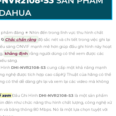
-NVR2108-S3
SẢN PHẨM
 DAHUA
 phẩm đáng ✴️ Nhìn đến trong lĩnh vực thu hình chất
 🔄
Chắc chắn rằng
độ sắc nét và chi tiết trong việc ghi lại
hiếu sáng ONVIF mạnh mẽ hơn giúp đầu ghi hình này hoạt
ng,
khẳng định
rằng người dùng có thể xem được các
iếu sáng.
i Hình
DHI-NVR2108-S3
cung cấp một khả năng mạnh
 Công nghệ được tích hợp cao cấpKỹ Thuật của hãng có thể
ng có thể dễ dàng ghi lại và xem lại các video mà không
hể xem
Đầu Ghi Hình
DHI-NVR2108-S3
là một sản phẩm
hìn đến như chức năng thu hình chất lượng, công nghệ xử
 và băng thông 80 Mbps. Nó là một lựa chọn tuyệt vời