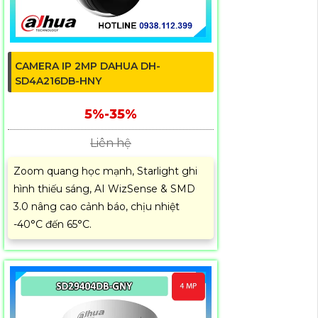
CAMERA IP 2MP DAHUA DH-
SD4A216DB-HNY
5%-35%
Liên hệ
Zoom quang học mạnh, Starlight ghi
hình thiếu sáng, AI WizSense & SMD
3.0 nâng cao cảnh báo, chịu nhiệt
-40°C đến 65°C.