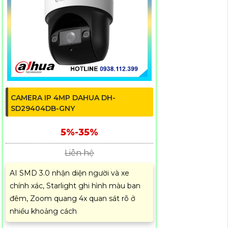
CAMERA IP 4MP DAHUA DH-
SD29404DB-GNY
5%-35%
Liên hệ
AI SMD 3.0 nhận diện người và xe
chính xác, Starlight ghi hình màu ban
đêm, Zoom quang 4x quan sát rõ ở
nhiều khoảng cách