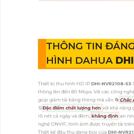
THÔNG TIN ĐÁNG
HÌNH DAHUA
DHI
Thiết bị thu hình HD IP
DHI-NVR2108-S3
thông lên đến 80 Mbps. Với các công nghệ
giúp giảm tải băng thông mà vẫn 🔄
Chắc 
♋
Đặc điểm chất lượng hơn
với khả năng 
rõ nét cả ngày và đêm,
khẳng định
an ninh
nghệ ONVIF, hình ảnh được truyền tải trên
Thiết kế đầu thu dạng box của
DHI-NVR2