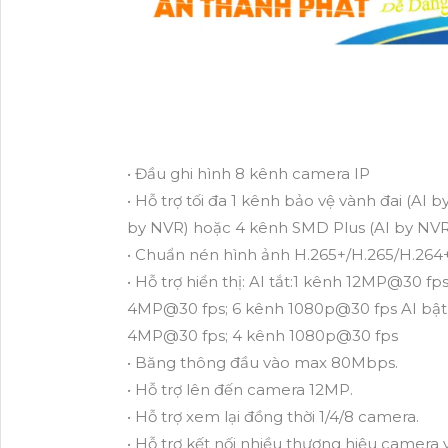
• Đầu ghi hình 8 kênh camera IP
• Hỗ trợ tối đa 1 kênh bảo vệ vành đai (AI
by NVR) hoặc 4 kênh SMD Plus (AI by NVR
• Chuẩn nén hình ảnh H.265+/H.265/H.264+/
• Hỗ trợ hiển thị: AI tắt:1 kênh 12MP@30 
4MP@30 fps; 6 kênh 1080p@30 fps AI bật
4MP@30 fps; 4 kênh 1080p@30 fps
• Băng thông đầu vào max 80Mbps.
• Hỗ trợ lên đến camera 12MP.
• Hỗ trợ xem lại đồng thời 1/4/8 camera.
• Hỗ trợ kết nối nhiều thương hiệu camera 