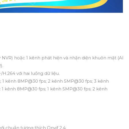
 by NVR) hoặc 1 kênh phát hiện và nhận diện khuôn mặt (AI
).
H.264 với hai luồng dữ liệu.
fps; 1 kênh 8MP@30 fps; 2 kênh 5MP@30 fps; 3 kênh
: 1 kênh 8MP@30 fps; 1 kênh 5MP@30 fps; 2 kênh
với chuẩn tương thích Onvif 2.4