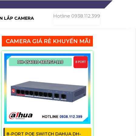
Hotline 0938.112.399
N LẮP CAMERA
CAMERA GIÁ RẺ KHUYẾN MÃI
8-PORT POE SWITCH DAHUA DH-