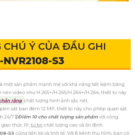
 CHÚ Ý CỦA ĐẦU GHI
-NVR2108-S3
là một sản phẩm mạnh mẽ với khả năng tiết kiệm băng
 nén video như H.265+/H.265/H.264+/H.264, thiết bị này
chắn rằng
chất lượng hình ảnh sắc nét.
giám sát ban đêm 12 MP, thiết bị này cho phép quan sát
 24/7 🎖️
Điểm 10 cho chất lượng sản phẩm
với công
 giao thức IP,
tự tin
chất lượng cao và ổn định.
108-S3
cũng tiện lợi và tinh tế. Với 8 kênh thu hình, bạn có