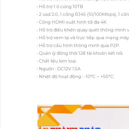
• Hỗ trợ 1 ổ cứng 10TB
• 2 usd 2.0, 1 cổng RJ45 (10/100Mbps), 1 cổ
• Cổng HDMI xuất hình tối đa 4K
• Hỗ trợ điều khiển quay quét thông minh v
• Hỗ trợ xem lại và trực tiếp qua mạng máy 
• Hỗ trợ cấu hình thông minh qua P2P.
• Quản lý đồng thời 128 tài khoản kết nối.
• Chất liệu kim loại.
• Nguồn : DC12V 1.5A
• Nhiệt độ hoạt động : -10°C ~ +55°C.