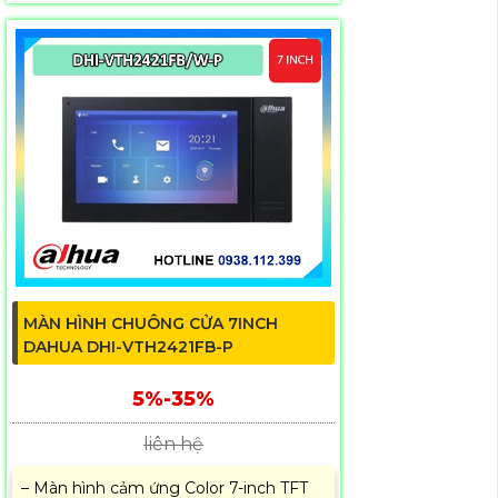
MÀN HÌNH CHUÔNG CỬA 7INCH
DAHUA DHI-VTH2421FB-P
5%-35%
liên hệ
– Màn hình cảm ứng Color 7-inch TFT