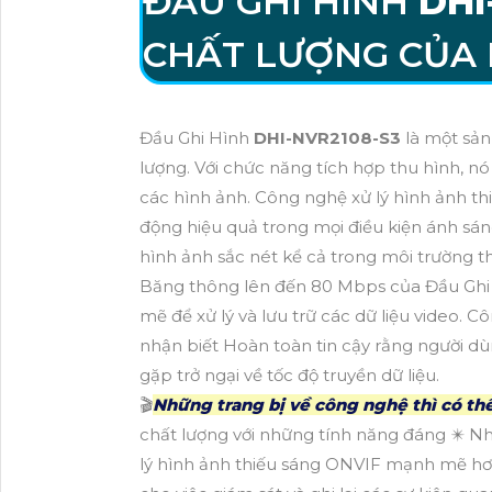
ĐẦU GHI HÌNH
DHI
CHẤT LƯỢNG CỦA
Đầu Ghi Hình
DHI-NVR2108-S3
là một sản
lượng. Với chức năng tích hợp thu hình, nó
các hình ảnh. Công nghệ xử lý hình ảnh t
động hiệu quả trong mọi điều kiện ánh sá
hình ảnh sắc nét kể cả trong môi trường th
Băng thông lên đến 80 Mbps của Đầu Gh
mẽ để xử lý và lưu trữ các dữ liệu video.
nhận biết Hoàn toàn tin cậy rằng người dù
gặp trở ngại về tốc độ truyền dữ liệu.
🎬
Những trang bị về công nghệ thì có t
chất lượng với những tính năng đáng ✴️ N
lý hình ảnh thiếu sáng ONVIF mạnh mẽ hơn