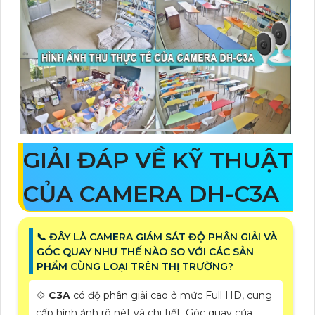
GIẢI ĐÁP VỀ KỸ THUẬT
CỦA CAMERA DH-C3A
📞 ĐÂY LÀ CAMERA GIÁM SÁT ĐỘ PHÂN GIẢI VÀ
GÓC QUAY NHƯ THẾ NÀO SO VỚI CÁC SẢN
PHẨM CÙNG LOẠI TRÊN THỊ TRƯỜNG?
💠
C3A
có độ phân giải cao ở mức Full HD, cung
cấp hình ảnh rõ nét và chi tiết. Góc quay của