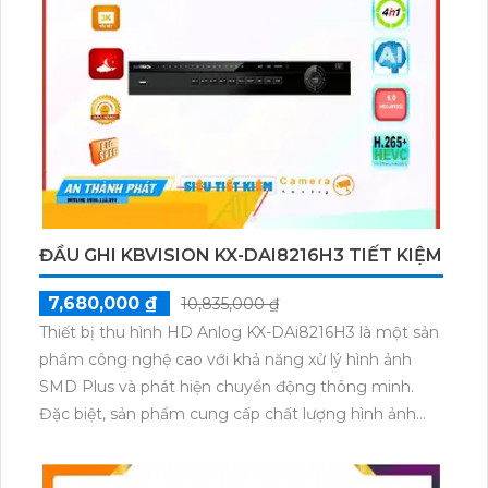
hộ. Được thiết kế với vỏ Dome Plastic và sử dụng
công nghệ IP POE kỹ thuật số, camera này có chức
năng vượt trội và cho phép thu hình chất lượng cao.
ĐẦU GHI KBVISION KX-DAI8216H3 TIẾT KIỆM
7,680,000 ₫
10,835,000 ₫
Thiết bị thu hình HD Anlog KX-DAi8216H3 là một sản
phẩm công nghệ cao với khả năng xử lý hình ảnh
SMD Plus và phát hiện chuyển động thông minh.
Đặc biệt, sản phẩm cung cấp chất lượng hình ảnh
ban đêm tuyệt vời. Với 2 HDD, nó cung cấp không
gian lưu trữ lớn và ổn định. Thiết bị này cũng được