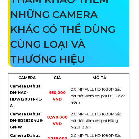
NHỮNG CAMERA
KHÁC CÓ THỂ DÙNG
CÙNG LOẠI VÀ
THƯƠNG HIỆU
CAMERA
GIÁ
MÔ TẢ
Camera Dahua
2.0 MP FULL HD 1080P Sắc
DH-HAC-
950,000
nét tiết kiệm chi phí Full Color
HDW1200TP-IL-
VNĐ
40m
A
Camera Dahua
2.0 MP FULL HD 1080P Sắc
8,570,000
DH-SD29204UE-
nét tiết kiệm chi phí Hồng
VNĐ
GN-W
Ngoại 30m
Camera Dahua
2.0 MP FULL HD 1080P Sắc
2,256,000