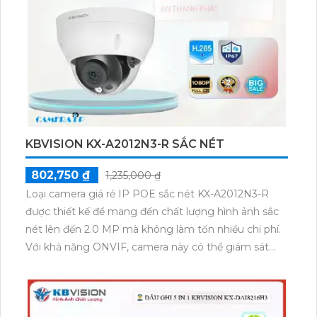
KBVISION KX-A2012N3-R SẮC NÉT
802,750 ₫
1,235,000 ₫
Loại camera giá rẻ IP POE sắc nét KX-A2012N3-R
được thiết kế để mang đến chất lượng hình ảnh sắc
nét lên đến 2.0 MP mà không làm tốn nhiều chi phí.
Với khả năng ONVIF, camera này có thể giám sát
ban đêm bằng công nghệ Hồng Ngoại trong
khoảng cách 30m. Với sự linh hoạt trong thiết kế,
camera này phù hợp với cửa hàng, gia đình và căn