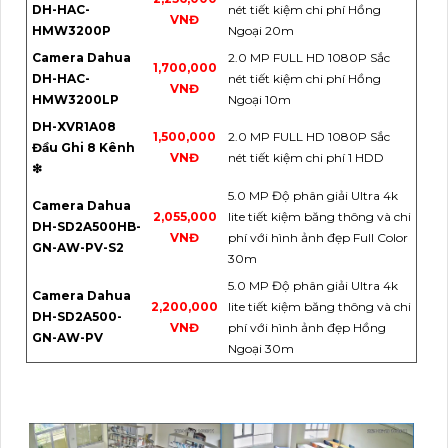
DH-HAC-
nét tiết kiệm chi phí Hồng
VNĐ
HMW3200P
Ngoại 20m
Camera Dahua
2.0 MP FULL HD 1080P Sắc
1,700,000
DH-HAC-
nét tiết kiệm chi phí Hồng
VNĐ
HMW3200LP
Ngoại 10m
DH-XVR1A08
1,500,000
2.0 MP FULL HD 1080P Sắc
Đầu Ghi 8 Kênh
VNĐ
nét tiết kiệm chi phí 1 HDD
❇
5.0 MP Độ phân giải Ultra 4k
Camera Dahua
2,055,000
lite tiết kiệm băng thông và chi
DH-SD2A500HB-
VNĐ
phí với hình ảnh đẹp Full Color
GN-AW-PV-S2
30m
5.0 MP Độ phân giải Ultra 4k
Camera Dahua
2,200,000
lite tiết kiệm băng thông và chi
DH-SD2A500-
VNĐ
phí với hình ảnh đẹp Hồng
GN-AW-PV
Ngoại 30m