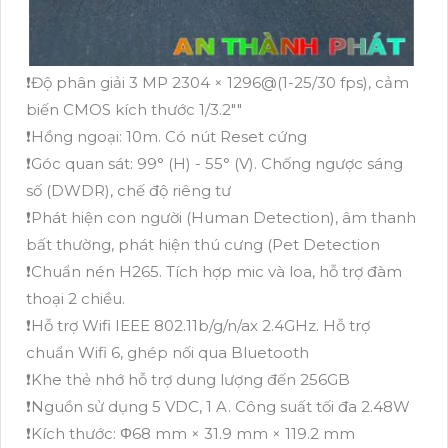
❗Độ phân giải 3 MP 2304 × 1296@(1-25/30 fps), cảm
biến CMOS kích thước 1/3.2""
❗Hồng ngoại: 10m. Có nút Reset cứng
❗Góc quan sát: 99° (H) - 55° (V). Chống ngược sáng
số (DWDR), chế độ riêng tư
❗Phát hiện con người (Human Detection), âm thanh
bất thường, phát hiện thú cưng (Pet Detection
❗Chuẩn nén H265. Tích hợp mic và loa, hỗ trợ đàm
thoại 2 chiều.
❗Hỗ trợ Wifi IEEE 802.11b/g/n/ax 2.4GHz. Hỗ trợ
chuẩn Wifi 6, ghép nối qua Bluetooth
❗Khe thẻ nhớ hỗ trợ dung lượng đến 256GB
❗Nguồn sử dụng 5 VDC, 1 A. Công suất tối đa 2.48W
❗Kích thước: Φ68 mm × 31.9 mm × 119.2 mm