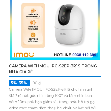
CAMERA WIFI IMOU IPC-S2EP-3R1S TRONG
NHÀ GIÁ RẺ
5%-35%
00 ₫
Camera WiFi IMOU IPC-S2EP-3R1S cho hình ảnh
3MP rõ nét góc nhìn rộng 100° và tầm nhìn ban
đêm 10m, phù hợp giám sát trong nhà. Hỗ trợ gọi
video một chạm đàm thoại hai chiều và kết nối Wi-Fi