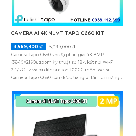
CAMERA AI 4K NLMT TAPO C660 KIT
3,569,300 ₫
5,099,000 ₫
Camera Tapo C660 với độ phân giải 4K 8MP
(3840×2160), zoom kỹ thuật số 18×, kết nối Wi-Fi
2.4/5 GHz và pin lithium-ion 10000 mAh sạc lại.
Camera Tapo C660 còn được trang bị tấm pin năng
lượng mặt trời 5.2V 2.5W, tích hợp AI phát hiện người,
thú cưng, phương tiện, lưu trữ thẻ microSD tối đa 512
GB.