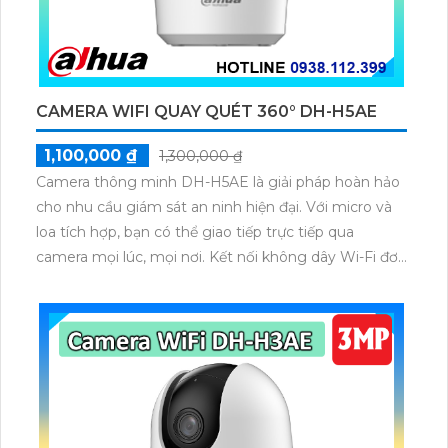
CAMERA WIFI QUAY QUÉT 360° DH-H5AE
1,100,000 ₫
1,300,000 ₫
Camera thông minh DH-H5AE là giải pháp hoàn hảo
cho nhu cầu giám sát an ninh hiện đại. Với micro và
loa tích hợp, bạn có thể giao tiếp trực tiếp qua
camera mọi lúc, mọi nơi. Kết nối không dây Wi-Fi đơn
giản giúp bạn dễ dàng quản lý thiết bị từ xa. DH-
H5AE - người bạn đồng hành đáng tin cậy bảo vệ
ngôi nhà và doanh nghiệp của bạn.