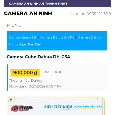
CAMERA AN NINH AN THÀNH PHÁT
CAMERA AN NINH
Hotline 0938.112.399
MENU
Camera Quan Sát
Camera Dahua Giá Rẻ
Camera Dahua
Hồng Ngoại Ban Đêm
Camera Cube Dahua DH-C3A
900,000 ₫
1,200,000 ₫
Thương hiệu:
Dahua
Ngày đăng:
3/20/2024 6:08:11 PM