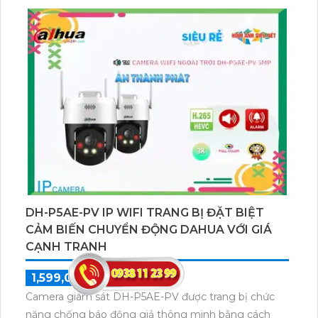
ngoại trời diện rộng, chống nước IP67, 360 khả năng
xoay. Có khe thẻ nhớ, chuẩn nén H.265+ giảm dung
lượng dữ liệu, công nghệ AI, BLC, hỗ trợ chuẩn nén
H.265/H.264+/H.264.
DH-P5AE-PV IP WIFI TRANG BỊ ĐẶT BIỆT
CẢM BIẾN CHUYỂN ĐỘNG DAHUA VỚI GIÁ
CẠNH TRANH
1,599,000 ₫
2,000,000 ₫
Camera giám sát DH-P5AE-PV được trang bị chức
năng chống báo động giả thông minh bằng cách