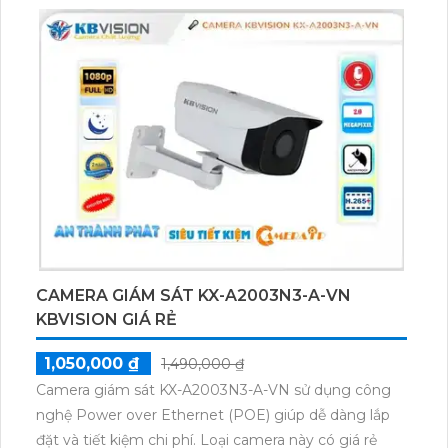
H.265+/H.265/H.264+/H.264. Sử dụng trong văn
phòng, gia đình, cửa hàng. Góc nhìn rộng, chất lượng
màu sắc như ban ngày.
CAMERA GIÁM SÁT KX-A2003N3-A-VN
KBVISION GIÁ RẺ
1,050,000 ₫
1,490,000 ₫
Camera giám sát KX-A2003N3-A-VN sử dụng công
nghệ Power over Ethernet (POE) giúp dễ dàng lắp
đặt và tiết kiệm chi phí. Loại camera này có giá rẻ