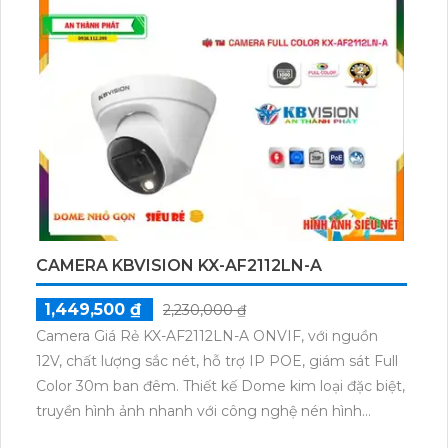
thiết kế với công nghệ mới nhất, bao gồm AHD, CVI,
TVI và BCS. Độ phân giải 5.0 MP cung cấp hình ảnh
rõ nét. Bạn cũng có thể giám sát qua điện thoại
nhanh chóng và dễ dàng. Ngoài ra, sản phẩm hỗ trợ
nhiều định dạng nén video như
H.265+/H.265/H.264+/H.264. Nếu bạn muốn mở rộng
hơn, tùy chọn thêm 8 camera IP cũng được hỗ trợ.
CAMERA KBVISION KX-AF2112LN-A
1,449,500 ₫
2,230,000 ₫
Camera Giá Rẻ KX-AF2112LN-A ONVIF, với nguồn
12V, chất lượng sắc nét, hỗ trợ IP POE, giám sát Full
Color 30m ban đêm. Thiết kế Dome kim loại đặc biệt,
truyền hình ảnh nhanh với công nghệ nén hình
H.265+. Quản lý từ xa, thu âm ONVIF, lưu trữ lâu hơn