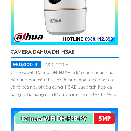
CAMERA DAHUA DH-H3AE
950,000 ₫
1,200,000 ₫
Camera wifi Dahua DH-H3AE là lựa chọn hoàn hảo,
đáp ứng nhu cầu thu âm rõ ràng, phát âm thanh to
và rõ của người tiêu dùng. H3AE được tích hợp đa
dạng chức năng như lưu trữ trên thẻ nhớ và IP Wifi,...
Vì vậy, Camera Dahua DH-H3AE có thể là lựa chọn
thông minh và tiết kiệm cho các công trình với giá rẻ.