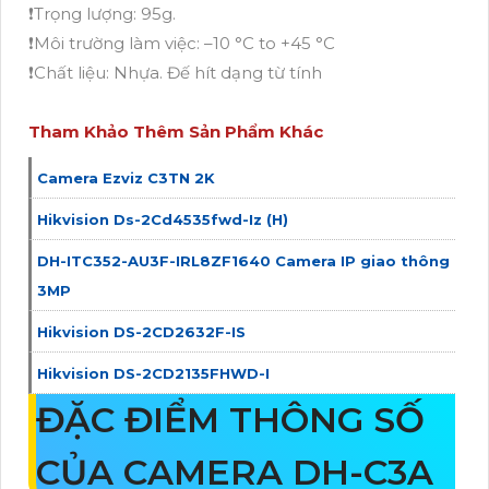
❗Trọng lượng: 95g.
❗Môi trường làm việc: –10 °C to +45 °C
❗Chất liệu: Nhựa. Đế hít dạng từ tính
Tham Khảo Thêm Sản Phẩm Khác
Camera Ezviz C3TN 2K
Hikvision Ds-2Cd4535fwd-Iz (H)
DH-ITC352-AU3F-IRL8ZF1640 Camera IP giao thông
3MP
Hikvision DS-2CD2632F-IS
Hikvision DS-2CD2135FHWD-I
ĐẶC ĐIỂM THÔNG SỐ
CỦA CAMERA DH-C3A