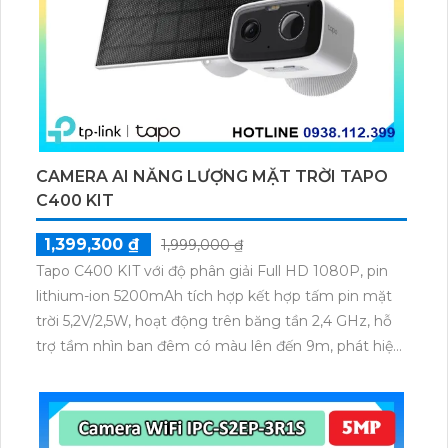
CAMERA AI NĂNG LƯỢNG MẶT TRỜI TAPO
C400 KIT
1,399,300 ₫
1,999,000 ₫
Tapo C400 KIT với độ phân giải Full HD 1080P, pin
lithium-ion 5200mAh tích hợp kết hợp tấm pin mặt
trời 5,2V/2,5W, hoạt động trên băng tần 2,4 GHz, hỗ
trợ tầm nhìn ban đêm có màu lên đến 9m, phát hiện
chuyển động và con người bằng AI, đồng thời lưu trữ
dữ liệu qua thẻ microSD lên đến 512GB.