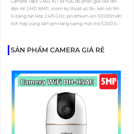
Camera Tapo C460 KIT sở hữu độ phân giải cao lên
đến 4K UHD 8MP, zoom kỹ thuật số 16×, kết nối Wi-
Fi băng tần kép 2.4/5 GHz, pin lithium-ion 10000mAh
tích hợp cùng tấm pin năng lượng mặt trời 5.2V/2.5W.
Tapo C460 KIT cũng hỗ trợ quan sát ban đêm màu
với cảm biến Starlight, tầm nhìn lên đến 15 m.
SẢN PHẨM CAMERA GIÁ RẺ