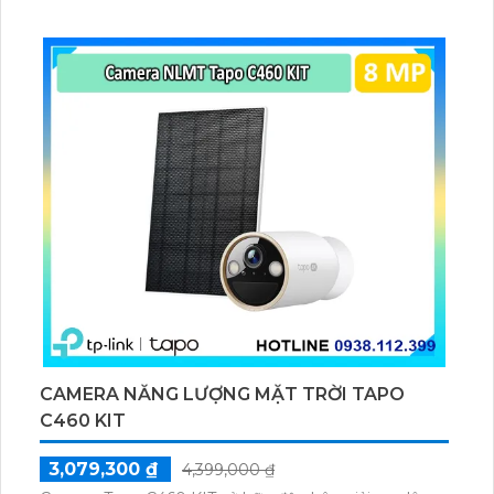
ổn định giúp quan sát từ xa. Lưu trữ linh hoạt qua thẻ
microSD tối đa 256GB hoặc lưu đám mây dễ lắp đặt
cho gia đình và văn phòng nhỏ.
CAMERA NĂNG LƯỢNG MẶT TRỜI TAPO
C460 KIT
3,079,300 ₫
4,399,000 ₫