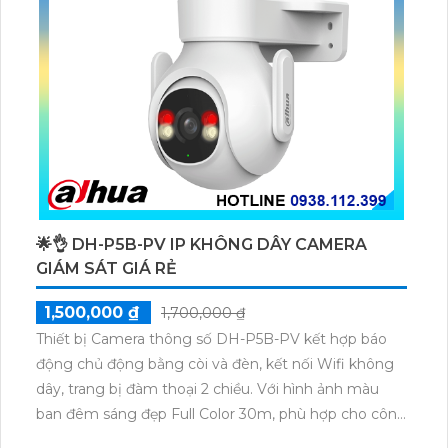
🌟👌 DH-P5B-PV IP KHÔNG DÂY CAMERA
GIÁM SÁT GIÁ RẺ
1,500,000 ₫
1,700,000 ₫
Thiết bị Camera thông số DH-P5B-PV kết hợp báo
động chủ động bằng còi và đèn, kết nối Wifi không
dây, trang bị đàm thoại 2 chiều. Với hình ảnh màu
ban đêm sáng đẹp Full Color 30m, phù hợp cho công
trình ban đêm và dự án dân dụng. Camera giám sát