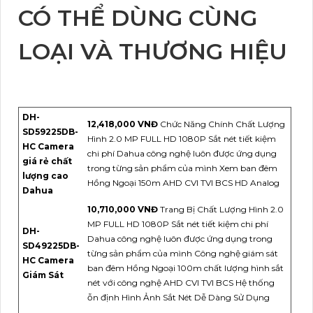
CÓ THỂ DÙNG CÙNG
LOẠI VÀ THƯƠNG HIỆU
DH-
12,418,000 VNĐ
Chức Năng Chính Chất Lượng
SD59225DB-
Hình 2.0 MP FULL HD 1080P Sắt nét tiết kiệm
HC Camera
chi phí Dahua công nghệ luôn được ứng dụng
giá rẻ chất
trong từng sản phẩm của mình Xem ban đêm
lượng cao
Hồng Ngoại 150m AHD CVI TVI BCS HD Analog
Dahua
10,710,000 VNĐ
Trang Bị Chất Lượng Hình 2.0
MP FULL HD 1080P Sắt nét tiết kiệm chi phí
DH-
Dahua công nghệ luôn được ứng dụng trong
SD49225DB-
từng sản phẩm của mình Công nghệ giám sát
HC Camera
ban đêm Hồng Ngoại 100m chất lượng hình sắt
Giám Sát
nét với công nghệ AHD CVI TVI BCS Hệ thống
ỗn định Hình Ảnh Sắt Nét Dễ Dàng Sử Dụng