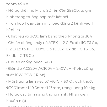
zoom số 16x.
• Hỗ trợ thẻ nhớ Micro SD lên đến 256Gb, tự ghi
hình trong trường hợp mất kết nối
• Tích hợp 1 dây cắm míc, báo động 2 kênh vào 1
kênh ra.
• Chất liệu vỏ được làm bằng thép không gỉ 304
• Chuẩn chống cháy nổ ATEX: II 2 G Ex db IIC T6 Gb,
II 2 D Ex tb IIIC T80°C Db IECEx : Ex db IIC T6 Gb,
Ex db IIC T6 Gb
• Chuẩn chống nước IP68
• Điện áp AC220V(AC100V ~ 240V), Hi-PoE , công
suất 10W, 25W (IR on)
• Môi trường làm việc từ -40ºC ~ 60ºC , kích thước
Φ396.1mm×149.5mm×143mm, trọng lượng 10.4kg.
• Hỗ trợ các tính năng thông minh: Nhận diện
khuôn mặt