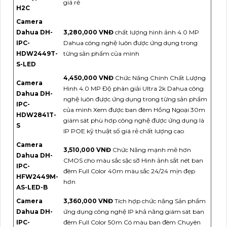
giá rẻ
H2C
Camera
Dahua DH-
3,280,000 VNĐ
chất lượng hình ảnh 4.0 MP
IPC-
Dahua công nghệ luôn được ứng dụng trong
HDW2449T-
từng sản phẩm của mình
S-LED
4,450,000 VNĐ
Chức Năng Chính Chất Lượng
Camera
Hình 4.0 MP Độ phân giải Ultra 2k Dahua công
Dahua DH-
nghệ luôn được ứng dụng trong từng sản phẩm
IPC-
của mình Xem được ban đêm Hồng Ngoại 30m
HDW2841T-
giám sát phù hơp công nghệ được ứng dụng là
S
IP POE kỹ thuật số giá rẻ chất lượng cao
Camera
3,510,000 VNĐ
Chức Năng mạnh mẽ hơn
Dahua DH-
CMOS cho màu sắc sặc sỡ Hình ảnh sắt nét ban
IPC-
đêm Full Color 40m màu sắc 24/24 mịn đẹp
HFW2449M-
hơn
AS-LED-B
Camera
3,360,000 VNĐ
Tích hợp chức năng Sản phẩm
Dahua DH-
ứng dụng công nghệ IP khả năng giám sát ban
IPC-
đêm Full Color 50m Có màu ban đêm Chuyên