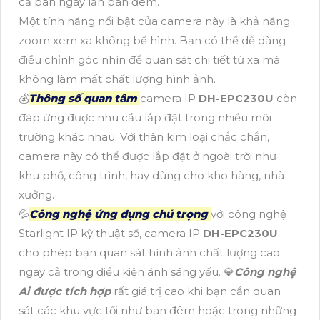
cả ban ngày lẫn ban đêm.
Một tính năng nổi bật của camera này là khả năng
zoom xem xa không bể hình. Bạn có thể dễ dàng
điều chỉnh góc nhìn để quan sát chi tiết từ xa mà
không làm mất chất lượng hình ảnh.
💰
Thông số quan tâm
camera IP
DH-EPC230U
còn
đáp ứng được nhu cầu lắp đặt trong nhiều môi
trường khác nhau. Với thân kim loại chắc chắn,
camera này có thể được lắp đặt ở ngoài trời như
khu phố, công trình, hay dùng cho kho hàng, nhà
xưởng.
💦
Công nghệ ứng dụng chú trọng
với công nghệ
Starlight IP kỹ thuật số, camera IP
DH-EPC230U
cho phép bạn quan sát hình ảnh chất lượng cao
ngay cả trong điều kiện ánh sáng yếu. 💎
Công nghệ
Ai được tích hợp
rất giá trị cao khi bạn cần quan
sát các khu vực tối như ban đêm hoặc trong những