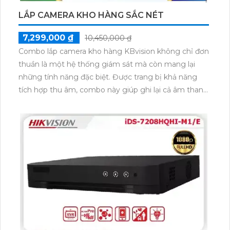
bạn.
LẮP CAMERA KHO HÀNG SẮC NÉT
7,299,000 ₫
10,450,000 ₫
Combo lắp camera kho hàng KBvision không chỉ đơn
thuần là một hệ thống giám sát mà còn mang lại
những tính năng đặc biệt. Được trang bị khả năng
tích hợp thu âm, combo này giúp ghi lại cả âm thanh
và hình ảnh chất lượng rõ nét. Với công nghệ tiên
tiến, hình ảnh từ camera sẽ sáng đẹp, cho phép theo
dõi mọi diễn biến một cách chi tiết. Đặc biệt, việc cài
đặt và sử dụng trên thiết bị điện thoại dễ dàng, giúp
người dùng theo dõi từ xa mọi lúc mọi nơi một cách
thuận tiện. Việc lắp đặt combo này sẽ mang lại sự an
tâm và tiện lợi cho người sử dụng.