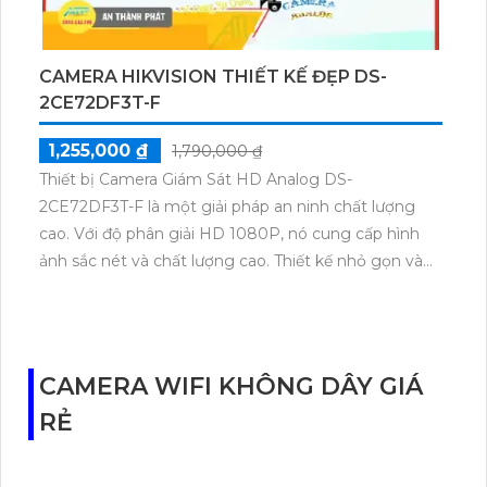
CAMERA HIKVISION THIẾT KẾ ĐẸP DS-
2CE72DF3T-F
1,255,000 ₫
1,790,000 ₫
Thiết bị Camera Giám Sát HD Analog DS-
2CE72DF3T-F là một giải pháp an ninh chất lượng
cao. Với độ phân giải HD 1080P, nó cung cấp hình
ảnh sắc nét và chất lượng cao. Thiết kế nhỏ gọn và
dễ dàng lắp đặt, camera giám sát này có thể được sử
dụng trong nhiều môi trường khác nhau. Nó có khả
năng chống nước và chống va đập, giúp bảo vệ
chống lại các yếu tố môi trường khắc nghiệt. Với khả
CAMERA WIFI KHÔNG DÂY GIÁ
năng quan sát ban đêm thông qua tính năng hồng
RẺ
ngoại, DS-2CE72DF3T-F là sự lựa chọn lý tưởng để
giám sát an ninh trong các khu vực quan trọng và
nguy hiểm.