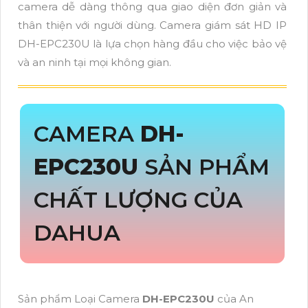
camera dễ dàng thông qua giao diện đơn giản và
thân thiện với người dùng. Camera giám sát HD IP
DH-EPC230U là lựa chọn hàng đầu cho việc bảo vệ
và an ninh tại mọi không gian.
CAMERA
DH-
EPC230U
SẢN PHẨM
CHẤT LƯỢNG CỦA
DAHUA
Sản phẩm Loại Camera
DH-EPC230U
của An