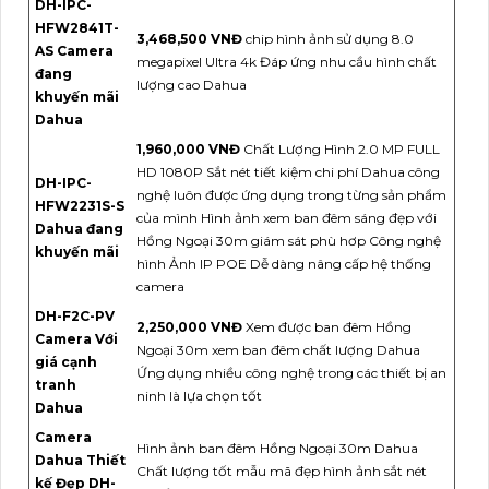
DH-IPC-
HFW2841T-
3,468,500 VNĐ
chip hình ảnh sử dụng 8.0
AS Camera
megapixel Ultra 4k Đáp ứng nhu cầu hình chất
đang
lượng cao Dahua
khuyến mãi
Dahua
1,960,000 VNĐ
Chất Lượng Hình 2.0 MP FULL
HD 1080P Sắt nét tiết kiệm chi phí Dahua công
DH-IPC-
nghệ luôn được ứng dụng trong từng sản phẩm
HFW2231S-S
của mình Hình ảnh xem ban đêm sáng đẹp với
Dahua đang
Hồng Ngoại 30m giám sát phù hơp Công nghệ
khuyến mãi
hình Ảnh IP POE Dễ dàng nâng cấp hệ thống
camera
DH-F2C-PV
2,250,000 VNĐ
Xem được ban đêm Hồng
Camera Với
Ngoại 30m xem ban đêm chất lượng Dahua
giá cạnh
Ứng dụng nhiều công nghệ trong các thiết bị an
tranh
ninh là lựa chọn tốt
Dahua
Camera
Hình ảnh ban đêm Hồng Ngoại 30m Dahua
Dahua Thiết
Chất lượng tốt mẫu mã đẹp hình ảnh sắt nét
kế Đẹp DH-