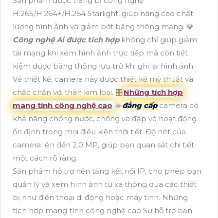
Sản phẩm được trang bị công nghệ
H.265/H.264+/H.264 Starlight, giúp nâng cao chất
lượng hình ảnh và giảm bớt băng thông mạng. 💎
Công nghệ Ai được tích hợp
không chỉ giúp giảm
tải mạng khi xem hình ảnh trực tiếp mà còn tiết
kiệm được băng thông lưu trữ khi ghi lại hình ảnh.
Về thiết kế, camera này được thiết kế mỹ thuật và
chắc chắn với thân kim loại. 🎛
Những tích hợp
mang tính công nghệ cao
☣️
đẳng cấp
camera có
khả năng chống nước, chống va đập và hoạt động
ổn định trong mọi điều kiện thời tiết. Độ nét của
camera lên đến 2.0 MP, giúp bạn quan sát chi tiết
một cách rõ ràng.
Sản phẩm hỗ trợ nền tảng kết nối IP, cho phép bạn
quản lý và xem hình ảnh từ xa thông qua các thiết
bị như điện thoại di động hoặc máy tính. Những
tích hợp mang tính công nghệ cao Sự hỗ trợ bạn