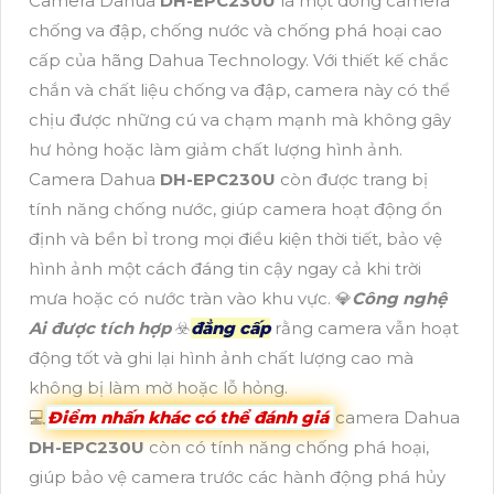
Camera Dahua
DH-EPC230U
là một dòng camera
chống va đập, chống nước và chống phá hoại cao
cấp của hãng Dahua Technology. Với thiết kế chắc
chắn và chất liệu chống va đập, camera này có thể
chịu được những cú va chạm mạnh mà không gây
hư hỏng hoặc làm giảm chất lượng hình ảnh.
Camera Dahua
DH-EPC230U
còn được trang bị
tính năng chống nước, giúp camera hoạt động ổn
định và bền bỉ trong mọi điều kiện thời tiết, bảo vệ
hình ảnh một cách đáng tin cậy ngay cả khi trời
mưa hoặc có nước tràn vào khu vực. 💎
Công nghệ
Ai được tích hợp
☣️
đẳng cấp
rằng camera vẫn hoạt
động tốt và ghi lại hình ảnh chất lượng cao mà
không bị làm mờ hoặc lỗ hỏng.
💻
Điểm nhấn khác có thể đánh giá
camera Dahua
DH-EPC230U
còn có tính năng chống phá hoại,
giúp bảo vệ camera trước các hành động phá hủy