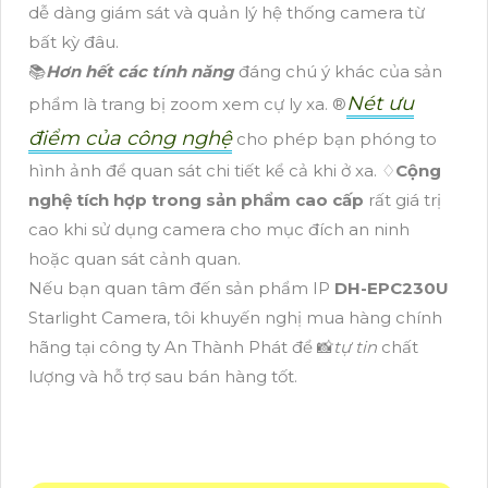
dễ dàng giám sát và quản lý hệ thống camera từ
bất kỳ đâu.
📚
Hơn hết các tính năng
đáng chú ý khác của sản
Nét ưu
phẩm là trang bị zoom xem cự ly xa. ®️
điểm của công nghệ
cho phép bạn phóng to
hình ảnh để quan sát chi tiết kể cả khi ở xa. ♢
Cộng
nghệ tích hợp trong sản phẩm cao cấp
rất giá trị
cao khi sử dụng camera cho mục đích an ninh
hoặc quan sát cảnh quan.
Nếu bạn quan tâm đến sản phẩm IP
DH-EPC230U
Starlight Camera, tôi khuyến nghị mua hàng chính
hãng tại công ty An Thành Phát để 📸
tự tin
chất
lượng và hỗ trợ sau bán hàng tốt.