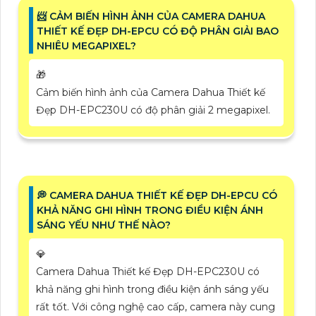
📨 CẢM BIẾN HÌNH ẢNH CỦA CAMERA DAHUA
THIẾT KẾ ĐẸP DH-EPCU CÓ ĐỘ PHÂN GIẢI BAO
NHIÊU MEGAPIXEL?
🎁
Cảm biến hình ảnh của Camera Dahua Thiết kế
Đẹp DH-EPC230U có độ phân giải 2 megapixel.
️💭 CAMERA DAHUA THIẾT KẾ ĐẸP DH-EPCU CÓ
KHẢ NĂNG GHI HÌNH TRONG ĐIỀU KIỆN ÁNH
SÁNG YẾU NHƯ THẾ NÀO?
💎
Camera Dahua Thiết kế Đẹp DH-EPC230U có
khả năng ghi hình trong điều kiện ánh sáng yếu
rất tốt. Với công nghệ cao cấp, camera này cung