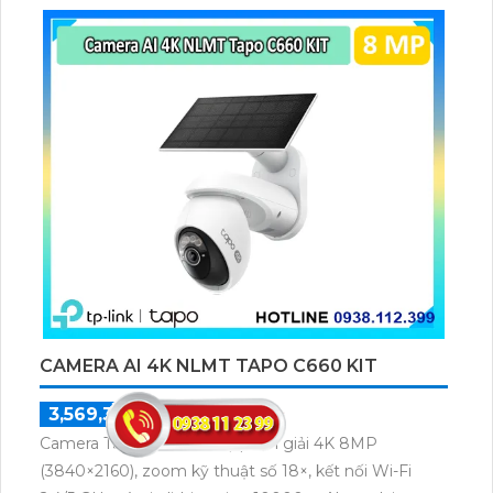
CAMERA AI 4K NLMT TAPO C660 KIT
3,569,300 ₫
5,099,000 ₫
Camera Tapo C660 với độ phân giải 4K 8MP
(3840×2160), zoom kỹ thuật số 18×, kết nối Wi-Fi