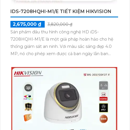
IDS-7208HQHI-M1/E TIẾT KIỆM HIKVISION
2,675,000 ₫
3,820,000 ₫
Sản phẩm đầu thu hình công nghệ HD iDS-
7208HQHI-M1/E là một giải pháp hoàn hảo cho hệ
thống giám sát an ninh. Với màu sắc sáng đẹp 4.0
MP, nó cho phép xem được cả ban ngày lẫn ban
đêm. Ngoài ra, với khả năng tích hợp công nghệ
AHD CVI TVI BCS, đầu thu này đảm bảo ít sự cố và
thêm 4 camera IP. Thiết kế đầu thu dạng box tinh tế
và đầu ghi 8 kênh. Đặc biệt, sản phẩm này còn tích
hợp chức năng công nghệ AI thông minh, mang đến
sự tiện lợi và an toàn cho người sử dụng.