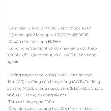
• Cảm biến STARVIS™ CMOS kích thước 1/2.8".
• Độ phân giải 2 Megapixel 50/60fps@1080P
• Chuẩn nén hình ảnh H.265+
• Công nghệ Startlight với độ nhạy sáng cực thấp
0.005Lux/F1.6 (ảnh màu), và 0Lux/F1.6 (ảnh hồng
ngoại)
.
• Chống ngược sáng WDR(120dB), chế độ ngày
đêm(ICR), tự động cân bằng trắng (AWB),Tự động
bù sáng (AGC), chống ngược sáng(BLC,HLC), Chống
nhiễu (3D-DNR), tự động lấy nét.
• Tầm xa hồng ngoại 100m.
• Ống kính zoom quang học 30X (4.5mm~135mm),