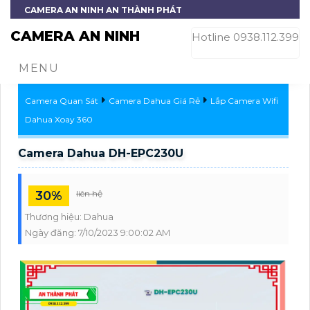
CAMERA AN NINH AN THÀNH PHÁT
CAMERA AN NINH
Hotline 0938.112.399
MENU
Camera Quan Sát
Camera Dahua Giá Rẻ
Lắp Camera Wifi
Dahua Xoay 360
Camera Dahua DH-EPC230U
30%
liên hệ
Thương hiệu:
Dahua
Ngày đăng:
7/10/2023 9:00:02 AM