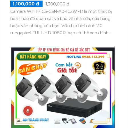
1,100,000 ₫
1,300,000 ₫
Camera Wifi IP CS-C6N-A0-1C2WFR là một thiết bị
hoàn hảo để quan sát và bảo vệ nhà cửa, cửa hàng
hoặc văn phòng của bạn. Với chip hình ảnh 2.0
megapixel FULL HD 1080P, bạn có thể xem hình
ảnh rõ nét như thật trên điện thoại di động hoặc máy
tính. Đặc biệt, Camera Wifi IP CS-C6N-A0-1C2WFR
được trang bị công nghệ hồng ngoại EXIR, cho phép
quan sát trong điều kiện ánh sáng yếu với khoảng
cách 10m. Với khả năng xoay 360 độ, bạn có thể lắp
camera ở các vị trí không gian rộng để quan sát toàn
cảnh một cách dễ dàng. Việc kết nối qua công nghệ
IP Wifi cũng rất thuận tiện và dễ dàng. Bên cạnh đó,
camera cũng tích hợp khả năng thu âm và loa, cho
phép bạn giao tiếp hai chiều với những người ở trong
phạm vi quan sát của camera. Camera Wifi IP CS-
C6N-A0-1C2WFR là sự lựa chọn hoàn hảo để tăng
cường an ninh cho căn nhà hoặc doanh nghiệp của