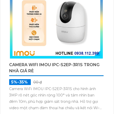
CAMERA WIFI IMOU IPC-S2EP-3R1S TRONG
NHÀ GIÁ RẺ
5%-35%
00 ₫
Camera WiFi IMOU IPC-S2EP-3R1S cho hình ảnh
3MP rõ nét góc nhìn rộng 100° và tầm nhìn ban
đêm 10m, phù hợp giám sát trong nhà. Hỗ trợ gọi
video một chạm đàm thoại hai chiều và kết nối Wi-Fi