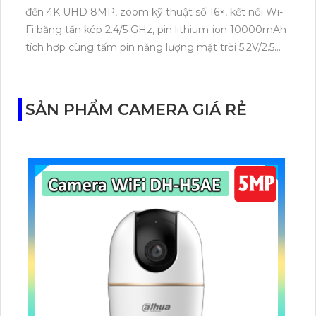
đến 4K UHD 8MP, zoom kỹ thuật số 16×, kết nối Wi-
Fi băng tần kép 2.4/5 GHz, pin lithium-ion 10000mAh
tích hợp cùng tấm pin năng lượng mặt trời 5.2V/2.5W.
Tapo C460 KIT cũng hỗ trợ quan sát ban đêm màu
với cảm biến Starlight, tầm nhìn lên đến 15 m.
SẢN PHẨM CAMERA GIÁ RẺ