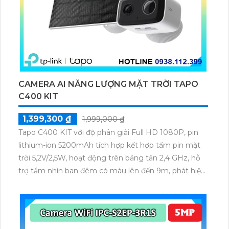
CAMERA AI NĂNG LƯỢNG MẶT TRỜI TAPO
C400 KIT
1,399,300 ₫
1,999,000 ₫
Tapo C400 KIT với độ phân giải Full HD 1080P, pin
lithium-ion 5200mAh tích hợp kết hợp tấm pin mặt
trời 5,2V/2,5W, hoạt động trên băng tần 2,4 GHz, hỗ
trợ tầm nhìn ban đêm có màu lên đến 9m, phát hiện
chuyển động và con người bằng AI, đồng thời lưu trữ
dữ liệu qua thẻ microSD lên đến 512GB.