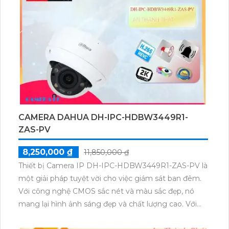
và hổ trợ thẻ nhớ.
CAMERA DAHUA DH-IPC-HDBW3449R1-
ZAS-PV
8,250,000 ₫
11,850,000 ₫
Thiết bị Camera IP DH-IPC-HDBW3449R1-ZAS-PV là
một giải pháp tuyệt vời cho việc giám sát ban đêm.
Với công nghệ CMOS sắc nét và màu sắc đẹp, nó
mang lại hình ảnh sáng đẹp và chất lượng cao. Với
khoảng cách giám sát Full Color lên đến 50m, nó