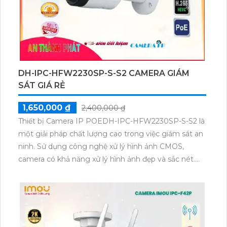
DH-IPC-HFW2230SP-S-S2 CAMERA GIÁM
SÁT GIÁ RẺ
1,650,000 ₫
2,400,000 ₫
Thiết bị Camera IP POEDH-IPC-HFW2230SP-S-S2 là
một giải pháp chất lượng cao trong việc giám sát an
ninh. Sử dụng công nghệ xử lý hình ảnh CMOS,
camera có khả năng xử lý hình ảnh đẹp và sắc nét.
Với đèn hồng ngoại 30m, camera cung cấp chất
lượng hình ảnh tốt trong điều kiện ánh sáng yếu.
Truyền tải hình ảnh qua giao thức IP POE, camera
phù hợp cho các công trình lớn. Đặc biệt, camera hỗ
trợ thẻ nhớ và tích hợp công nghệ nhìn đêm chất