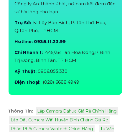
Công ty An Thành Phát, nơi cam kết đem đến
sự hài lòng cho bạn.
Trụ Sở:
51 Lũy Bán Bích, P. Tân Thới Hòa,
Q.Tân Phú, TP.HCM
Hotline: 0938.11.23.99
Chi Nhánh 1:
445/38 Tân Hòa Đông,P Bình
Trị Đông, Bình Tân, TP HCM
Kỹ Thuật:
0906.855.330
Điện Thoại:
(028) 6688.4949
Thông Tin:
Lắp Camera Dahua Giá Rẻ Chính Hãng
Lắp Đặt Camera Wifi Huyện Bình Chánh Giá Re
Phân Phối Camera Vantech Chính Hãng
Tư Vấn