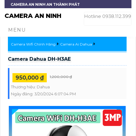
CAMERA AN NINH AN THÀNH PHÁT
CAMERA AN NINH
Hotline 0938.112.399
MENU
Camera Wifi Chính Hãng
Camera Ai Dahua
Camera Dahua DH-H3AE
950,000 ₫
1,200,000 ₫
Thương hiệu:
Dahua
Ngày đăng:
3/20/2024 6:07:04 PM