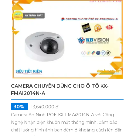
mang lại hiệu quả cao cho việc giám sát công trình
ban đêm. Thiết bị cũng được tích hợp công nghệ
chính hãng IP cho xử lý hình ảnh sáng đẹp đến 4.0
MP và tiết kiệm băng thông với
H.265+/H.265/H.264+/H.264. Ngoài ra, nó còn có công
nghệ nhìn đêm chất lượng với màu sắc ban đêm,
giúp bạn có được hình ảnh rõ ràng và chi tiết vào ban
đêm.
CAMERA CHUYÊN DÙNG CHO Ô TÔ KX-
FMAI2014N-A
30%
13,640,000 ₫
Camera An Ninh POE KX-FMAi2014N-A với Công
Nghệ Nhận diện khuôn mặt thông minh, đảm bảo
chất lượng hình ảnh ban đêm ở khoảng cách lên đến