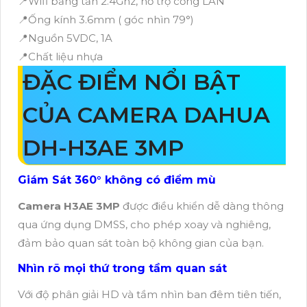
📍Wifi băng tần 2.4Ghz, hỗ trợ cổng LAN
📍Ống kính 3.6mm ( góc nhìn 79°)
📍Nguồn 5VDC, 1A
📍Chất liệu nhựa
ĐẶC ĐIỂM NỔI BẬT
CỦA CAMERA DAHUA
DH-H3AE 3MP
Giám Sát 360° không có điểm mù
Camera H3AE 3MP
được điều khiển dễ dàng thông
qua ứng dụng DMSS, cho phép xoay và nghiêng,
đảm bảo quan sát toàn bộ không gian của bạn.
Nhìn rõ mọi thứ trong tầm quan sát
Với độ phân giải HD và tầm nhìn ban đêm tiên tiến,