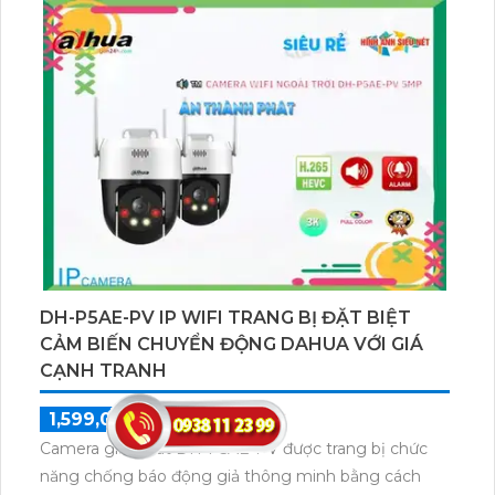
ngoại trời diện rộng, chống nước IP67, 360 khả năng
xoay. Có khe thẻ nhớ, chuẩn nén H.265+ giảm dung
lượng dữ liệu, công nghệ AI, BLC, hỗ trợ chuẩn nén
H.265/H.264+/H.264.
DH-P5AE-PV IP WIFI TRANG BỊ ĐẶT BIỆT
CẢM BIẾN CHUYỂN ĐỘNG DAHUA VỚI GIÁ
CẠNH TRANH
1,599,000 ₫
2,000,000 ₫
Camera giám sát DH-P5AE-PV được trang bị chức
năng chống báo động giả thông minh bằng cách