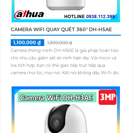
CAMERA WIFI QUAY QUÉT 360° DH-H5AE
1,100,000 ₫
1,300,000 ₫
Camera thông minh DH-H5AE là giải pháp hoàn hảo
cho nhu cầu giám sát an ninh hiện đại. Với micro và
loa tích hợp, bạn có thể giao tiếp trực tiếp qua
camera mọi lúc, mọi nơi. Kết nối không dây Wi-Fi đơn
giản giúp bạn dễ dàng quản lý thiết bị từ xa. DH-
H5AE - người bạn đồng hành đáng tin cậy bảo vệ
ngôi nhà và doanh nghiệp của bạn.