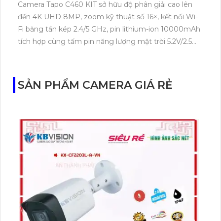
Camera Tapo C460 KIT sở hữu độ phân giải cao lên
đến 4K UHD 8MP, zoom kỹ thuật số 16×, kết nối Wi-
Fi băng tần kép 2.4/5 GHz, pin lithium-ion 10000mAh
tích hợp cùng tấm pin năng lượng mặt trời 5.2V/2.5W.
Tapo C460 KIT cũng hỗ trợ quan sát ban đêm màu
với cảm biến Starlight, tầm nhìn lên đến 15 m.
SẢN PHẨM CAMERA GIÁ RẺ