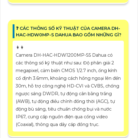
️❓ CÁC THÔNG SỐ KỸ THUẬT CỦA CAMERA DH-
HAC-HDW0MP-S DAHUA BAO GỒM NHỮNG GÌ?
️👩‍👩
Camera DH-HAC-HDW1200MP-S5 Dahua có
các thông số kỹ thuật như sau: Độ phân giải 2
megapixel, cảm biến CMOS 1/2.7 inch, ống kính
cố định 3.6mm, khoảng cách hồng ngoại lên đến
30m, hỗ trợ công nghệ HD-CVI và CVBS, chống
ngược sáng DWDR, tự động cân bằng trắng
(AWB), tự động điều chỉnh đồng thời (AGC), tự
động bù sáng, tiêu chuẩn chống bụi và nước
IP67, cung cấp nguồn điện qua cổng video
(Coaxial), thông qua dây cáp đồng trục.