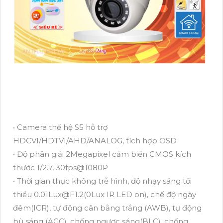
• Camera thế hệ S5 hỗ trợ
HDCVI/HDTVI/AHD/ANALOG, tích hợp OSD
• Độ phân giải 2Megapixel cảm biến CMOS kích
thước 1/2.7, 30fps@1080P
• Thời gian thực không trễ hình, độ nhạy sáng tối
thiểu 0.01Lux@F1.2(0Lux IR LED on), chế độ ngày
đêm(ICR), tự động cân bằng trắng (AWB), tự động
bù sáng (AGC), chống ngược sáng(BLC), chống