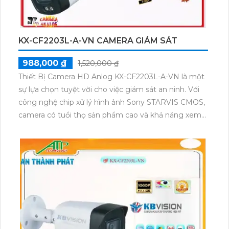
KX-CF2203L-A-VN CAMERA GIÁM SÁT
988,000 ₫
1,520,000 ₫
Thiết Bị Camera HD Anlog KX-CF2203L-A-VN là một
sự lựa chọn tuyệt vời cho việc giám sát an ninh. Với
công nghệ chip xử lý hình ảnh Sony STARVIS CMOS,
camera có tuổi thọ sản phẩm cao và khả năng xem
ban đêm tới 40m với hồng ngoại mịn đẹp hơn. Đặc
biệt, thiết bị này hỗ trợ các công nghệ AHD CVI TVI
BCS, giúp tiết kiệm chi phí và mang lại màu sắc sáng
đẹp 2.0 MP. Sử dụng đầu ghi tích hợp công nghệ
nhìn đêm chất lượng, camera còn có màu ban đêm
tối ưu hơn, đảm bảo sự an toàn và chất lượng giám
sát ban đêm.