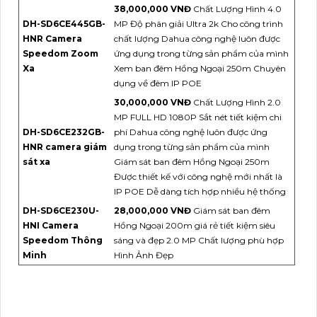
38,000,000 VNĐ
Chất Lượng Hình 4.0
DH-SD6CE445GB-
MP Độ phân giải Ultra 2k Cho công trình
HNR Camera
chất lượng Dahua công nghệ luôn được
Speedom Zoom
ứng dụng trong từng sản phẩm của mình
Xa
Xem ban đêm Hồng Ngoại 250m Chuyên
dụng về đêm IP POE
30,000,000 VNĐ
Chất Lượng Hình 2.0
MP FULL HD 1080P Sắt nét tiết kiệm chi
DH-SD6CE232GB-
phí Dahua công nghệ luôn được ứng
HNR camera giám
dụng trong từng sản phẩm của mình
sát xa
Giám sát ban đêm Hồng Ngoại 250m
Được thiết kế với công nghệ mới nhất là
IP POE Dễ dàng tích hợp nhiều hệ thống
DH-SD6CE230U-
28,000,000 VNĐ
Giám sát ban đêm
HNI Camera
Hồng Ngoại 200m giá rẻ tiết kiệm siêu
Speedom Thông
sáng và đẹp 2.0 MP Chất lượng phù hợp
Minh
Hình Ảnh Đẹp