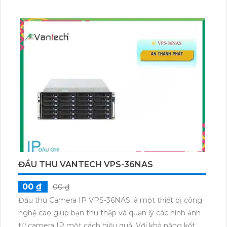
bạn có thể dễ dàng theo dõi mọi góc của công trình.
Camera này cung cấp hình ảnh đến 2.0 MP, cho bạn
trải nghiệm giám sát chất lượng cao ngay trên thiết
bị điện thoại. Hình ảnh sáng đẹp và chất lượng giám
sát ổn định từ xa, giúp bạn yên tâm bảo vệ tài sản
một cách hiệu quả. Quá trình cài đặt cũng rất đơn
giản, chỉ cần kết nối với thiết bị điện thoại là bạn đã
có thể bắt đầu sử dụng ngay.
ĐẦU THU VANTECH VPS-36NAS
00 ₫
00 ₫
Đầu thu Camera IP VPS-36NAS là một thiết bị công
nghệ cao giúp bạn thu thập và quản lý các hình ảnh
từ camera IP một cách hiệu quả. Với khả năng kết