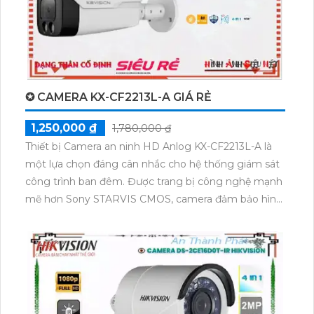
chắc chắn rằng camera sẽ cung cấp hình ảnh chất
lượng tốt mọi lúc, cả ban ngày lẫn ban đêm.
✪ CAMERA KX-CF2213L-A GIÁ RẺ
1,250,000 ₫
1,780,000 ₫
Thiết bị Camera an ninh HD Anlog KX-CF2213L-A là
một lựa chọn đáng cân nhắc cho hệ thống giám sát
công trình ban đêm. Được trang bị công nghệ mạnh
mẽ hơn Sony STARVIS CMOS, camera đảm bảo hình
ảnh trung thực và chi tiết. Với khả năng xem ban
đêm Full Color trong khoảng cách lên đến 50m,
camera đáp ứng mọi yêu cầu giám sát trong môi
trường thiếu ánh sáng. Với hỗ trợ cho AHD CVI TVI
BCS, camera đảm bảo ổn định và sắc nét đến 2.0
MP. Đặc biệt, thiết bị này còn được tích hợp công