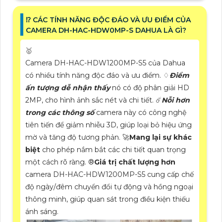
⁉️ CÁC TÍNH NĂNG ĐỘC ĐÁO VÀ ƯU ĐIỂM CỦA
CAMERA DH-HAC-HDW0MP-S DAHUA LÀ GÌ?
🥇
Camera DH-HAC-HDW1200MP-S5 của Dahua
có nhiều tính năng độc đáo và ưu điểm. ♢
Điểm
ấn tượng dễ nhận thấy
nó có độ phân giải HD
2MP, cho hình ảnh sắc nét và chi tiết. ☄️
Nỗi hơn
trong các thông số
camera này có công nghệ
tiên tiến để giảm nhiễu 3D, giúp loại bỏ hiệu ứng
mờ và tăng độ tương phản. 🚀
Mang lại sự khác
biệt
cho phép nắm bắt các chi tiết quan trọng
một cách rõ ràng. ®️
Giá trị chất lượng hơn
camera DH-HAC-HDW1200MP-S5 cung cấp chế
độ ngày/đêm chuyển đổi tự động và hồng ngoại
thông minh, giúp quan sát trong điều kiện thiếu
ánh sáng.