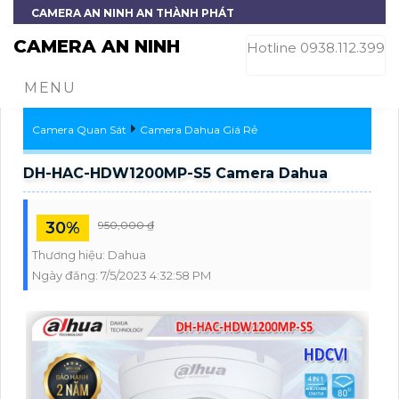
CAMERA AN NINH AN THÀNH PHÁT
CAMERA AN NINH
Hotline 0938.112.399
MENU
Camera Quan Sát
Camera Dahua Giá Rẻ
DH-HAC-HDW1200MP-S5 Camera Dahua
30%
950,000 ₫
Thương hiệu:
Dahua
Ngày đăng:
7/5/2023 4:32:58 PM