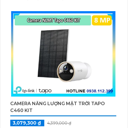
ổn định giúp quan sát từ xa. Lưu trữ linh hoạt qua thẻ
microSD tối đa 256GB hoặc lưu đám mây dễ lắp đặt
cho gia đình và văn phòng nhỏ.
CAMERA NĂNG LƯỢNG MẶT TRỜI TAPO
C460 KIT
3,079,300 ₫
4,399,000 ₫