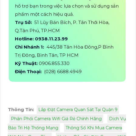
hổ trợ bạn trong việc lựa chọn và sử dụng sản
phẩm một cách hiệu quả.
Trụ Sở:
51 Lũy Bán Bích, P. Tân Thới Hòa,
Q.Tân Phú, TP.HCM
Hotline: 0938.11.23.99
Chi Nhánh 1:
445/38 Tân Hòa Đông,P Bình
Trị Đông, Bình Tân, TP HCM
Kỹ Thuật:
0906.855.330
Điện Thoại:
(028) 6688.4949
Thông Tin:
Lắp Đặt Camera Quan Sát Tại Quận 9
Phân Phối Camera Wifi Giá Rẻ Chính Hãng
Dịch Vụ
Bảo Trì Hệ Thống Mạng
Thông Số Khi Mua Camera