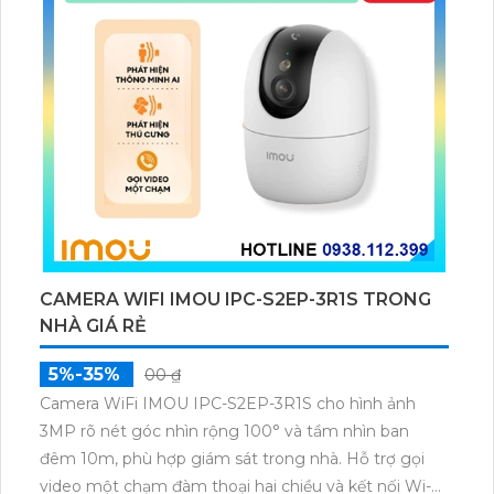
CAMERA WIFI IMOU IPC-S2EP-3R1S TRONG
NHÀ GIÁ RẺ
5%-35%
00 ₫
Camera WiFi IMOU IPC-S2EP-3R1S cho hình ảnh
3MP rõ nét góc nhìn rộng 100° và tầm nhìn ban
đêm 10m, phù hợp giám sát trong nhà. Hỗ trợ gọi
video một chạm đàm thoại hai chiều và kết nối Wi-Fi