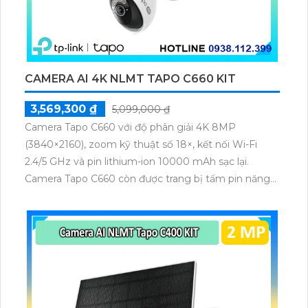
CAMERA AI 4K NLMT TAPO C660 KIT
3,569,300 ₫
5,099,000 ₫
Camera Tapo C660 với độ phân giải 4K 8MP
(3840×2160), zoom kỹ thuật số 18×, kết nối Wi-Fi
2.4/5 GHz và pin lithium-ion 10000 mAh sạc lại.
Camera Tapo C660 còn được trang bị tấm pin năng
lượng mặt trời 5.2V 2.5W, tích hợp AI phát hiện người,
thú cưng, phương tiện, lưu trữ thẻ microSD tối đa 512
GB.