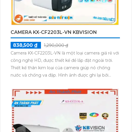
CAMERA KX-CF2203L-VN KBVISION
838,500 ₫
1,290,000 ₫
Camera KX-CF2203L-VN là một loại camera giá rẻ với
công nghệ HD, được thiết kế để lắp đặt ngoài trời.
Thiết kế thân kim loại của camera giúp nó chống
nước và chống va đập. Hình ảnh được ghi lại bởi
camera này sắc nét với độ phân giải 2.0 MP và chất
lượng hình ảnh cao nhờ công nghệ AHD CVI TVI
BCS ổn định.Camera KX-CF2203L-VN cũng có khả
năng thu âm trong phạm vi 3m, giúp bạn ghi lại âm
thanh trong quá trình giám sát. Đặc biệt, camera có
khả năng giám sát ban đêm với màu sắc đầy đủ như
ban ngày nhờ công nghệ Full Color 40m. Bạn có thể