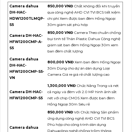
Camera dahua
850,000 VNĐ
Chất không đổi khi truyền
DH-HAC-
qua công nghệ AHD CVI TVI BCS tiết kiệm
HDW1200TLMQP-
chi phí Xem được ban đêm Hồng Ngoại
S5
30m giám sát phù hơp
850,000 VNĐ
Camera Theo chuẩn chống
Camera DH-HAC-
bụi tinh tế Thân Plastic Dahua Công nghệ
HFW1200CMP-A-
giám sát ban đêm Hồng Ngoại 30m xem
S5
ban đêm chất lượng
Camera dahua
800,000 VNĐ
Xem ban đêm Hồng Ngoại
DH-HAC-
30m Dùng cho dự án dân dụng Loại
HFW1200CMP-S5-
Camera Giá re giá rẻ chất lượng cao
VN
1,300,000 VNĐ
Chức Năng Trong và nét
Camera DH-HAC-
cả ngày và đêm với 2.0 MP hình ảnh sắt
HFW1200CMP-S5
nét với chip CMOS Xem được ban đêm
Hồng Ngoại 30m Siêu rẻ
850,000 VNĐ
Với Chức Năng Sản phẩm
ứng dụng công nghệ AHD CVI TVI BCS
Phù hợp cho công trình dân dụng
Camera dahua
Dahuacông nghệ chống trộm thông