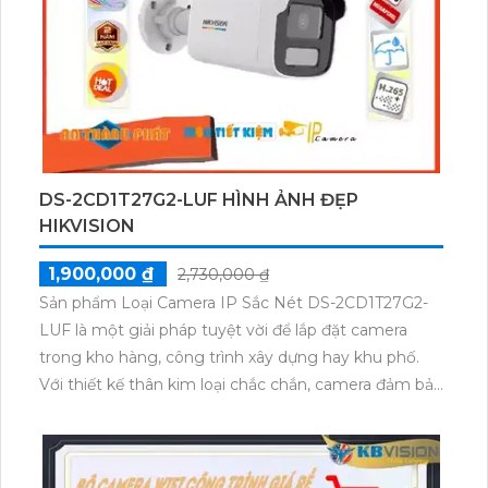
cung cấp hình ảnh chất lượng cao ngay cả trong
điều kiện ánh sáng yếu. Điểm đặc biệt của sản phẩm
là tích hợp micro và loa, cho phép người dùng nghe
và nói cùng 1 lúc. Camera này đảm bảo mang đến
trải nghiệm giám sát tốt nhất.
DS-2CD1T27G2-LUF HÌNH ẢNH ĐẸP
HIKVISION
1,900,000 ₫
2,730,000 ₫
Sản phẩm Loại Camera IP Sắc Nét DS-2CD1T27G2-
LUF là một giải pháp tuyệt vời để lắp đặt camera
trong kho hàng, công trình xây dựng hay khu phố.
Với thiết kế thân kim loại chắc chắn, camera đảm bảo
sự an toàn cho hệ thống giám sát của bạn. Độ phân
giải lên đến 2.0 MP, camera cung cấp hình ảnh sắc
nét và chất lượng cao.Camera sử dụng công nghệ IP