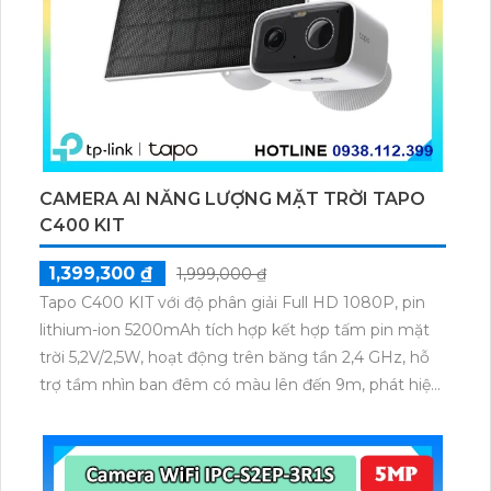
CAMERA AI NĂNG LƯỢNG MẶT TRỜI TAPO
C400 KIT
1,399,300 ₫
1,999,000 ₫
Tapo C400 KIT với độ phân giải Full HD 1080P, pin
lithium-ion 5200mAh tích hợp kết hợp tấm pin mặt
trời 5,2V/2,5W, hoạt động trên băng tần 2,4 GHz, hỗ
trợ tầm nhìn ban đêm có màu lên đến 9m, phát hiện
chuyển động và con người bằng AI, đồng thời lưu trữ
dữ liệu qua thẻ microSD lên đến 512GB.