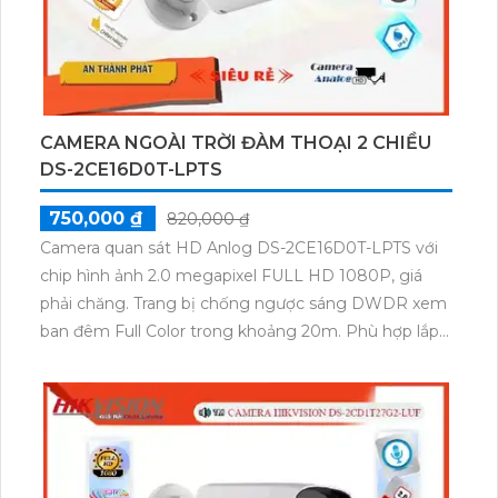
CAMERA NGOÀI TRỜI ĐÀM THOẠI 2 CHIỀU
DS-2CE16D0T-LPTS
750,000 ₫
820,000 ₫
Camera quan sát HD Anlog DS-2CE16D0T-LPTS với
chip hình ảnh 2.0 megapixel FULL HD 1080P, giá
phải chăng. Trang bị chống ngược sáng DWDR xem
ban đêm Full Color trong khoảng 20m. Phù hợp lắp
đặt cho kho hàng, công trình xây dựng, khu phố.
Thân Plastic tích hợp công nghệ AHD CVI TVI BCS,
hỗ trợ hình ảnh âm thanh trên cáp đồng trục, thu âm
và loa.Camera DS-2CE16D0T-LPTS là lựa chọn hoàn
hảo cho mục đích giám sát với giá cả hợp lý. Với
công nghệ Bù sáng BLC HD Anlog, camera này