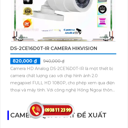
nghệ nhìn đêm chất lượng và màu sắc ban đêm tối
ưu, mang đến trải nghiệm theo dõi chất lượng cao.
DS-2CE16D0T-IR CAMERA HIKVISION
820,000 ₫
940,000 ₫
Camera HD Analog DS-2CE16D0T-IR là một thiết bị
camera chất lượng cao với chip hình ảnh 2.0
megapixel FULL HD 1080P, cho phép xem qua điện
thoại và máy tính. Với công nghệ Hồng Ngoại thông
minh Smart IR, camera có thể thấy trong điều kiện
ánh sáng yếu. Công nghệ Hồng Ngoại 20m cho
phép quan sát ban đêm. Thiết bị này là một camera
CAMERA QUAN SÁT ĐỀ XUẤT
chuyên dụng cho gia đình, có hình ảnh sắc nét và
được tích hợp với các công nghệ AHD, CVI, TVI, BCS