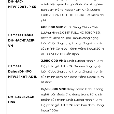
DH-HAC-
minh hiệu quả cho gia đình cửa hàng Xem
HFW1200TLP-S5
ban đêm Hồng Ngoại 40m Chất Lượng
Hình 2.0 MP FULL HD 1080P Tiết kiệm chi
phí
600,000 VNĐ
Chức Năng Chính Chất
Lượng Hình 2.0 MP FULL HD 1080P Sắt
Camera Dahua
nét tiết kiệm chi phí Dahua công nghệ
DH-HAC-B1A21P-
luôn được ứng dụng trong từng sản phẩm
VN
của mình Xem ban đêm Hồng Ngoại 20m
AHD CVI TVI BCS ổn định
2,980,000 VNĐ
Chất Lượng Hình 4.0 MP
Camera
Độ phân giải Ultra 2k Dahua công nghệ
DahuaDH-IPC-
luôn được ứng dụng trong từng sản phẩm
HFW2449T-AS-IL
của mình Xem ban đêm Hồng Ngoại 60m
IP POE
15,550,000 VNĐ
Xoay Zoom Dahua công
nghệ luôn được ứng dụng trong từng sản
DH-SD49425GB-
phẩm của mình Chất Lượng Hình 4.0 MP
HNR
Độ phân giải Ultra 2k Xem ban đêm Hồng
Ngoại 100m