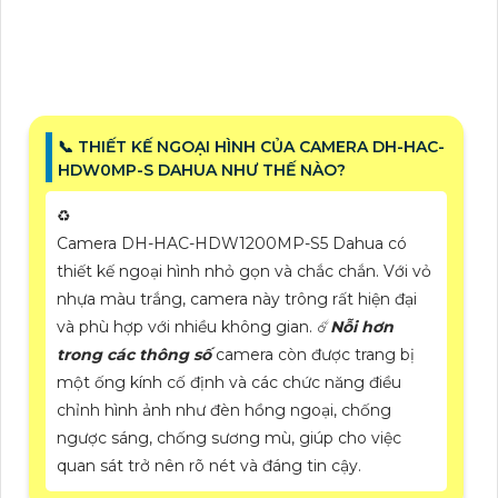
📞 THIẾT KẾ NGOẠI HÌNH CỦA CAMERA DH-HAC-
HDW0MP-S DAHUA NHƯ THẾ NÀO?
♻️
Camera DH-HAC-HDW1200MP-S5 Dahua có
thiết kế ngoại hình nhỏ gọn và chắc chắn. Với vỏ
nhựa màu trắng, camera này trông rất hiện đại
và phù hợp với nhiều không gian. ☄️
Nỗi hơn
trong các thông số
camera còn được trang bị
một ống kính cố định và các chức năng điều
chỉnh hình ảnh như đèn hồng ngoại, chống
ngược sáng, chống sương mù, giúp cho việc
quan sát trở nên rõ nét và đáng tin cậy.