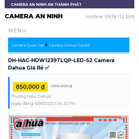
CAMERA AN NINH AN THÀNH PHÁT
CAMERA AN NINH
Hotline 0938.112.399
MENU
Camera Quan Sát
Camera Dahua Giá Rẻ
DH-HAC-HDW1239TLQP-LED-S2 Camera
Dahua Giá Rẻ ✅
850,000 ₫
1,190,000 ₫
Thương hiệu:
Dahua
Ngày đăng:
6/19/2023 5:34:32 PM