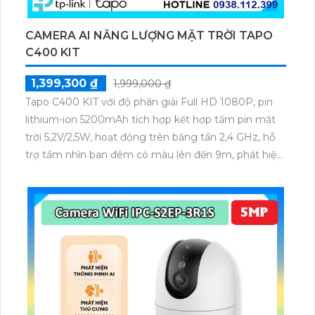
CAMERA AI NĂNG LƯỢNG MẶT TRỜI TAPO
C400 KIT
1,399,300 ₫
1,999,000 ₫
Tapo C400 KIT với độ phân giải Full HD 1080P, pin
lithium-ion 5200mAh tích hợp kết hợp tấm pin mặt
trời 5,2V/2,5W, hoạt động trên băng tần 2,4 GHz, hỗ
trợ tầm nhìn ban đêm có màu lên đến 9m, phát hiện
chuyển động và con người bằng AI, đồng thời lưu trữ
dữ liệu qua thẻ microSD lên đến 512GB.