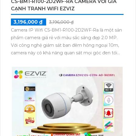
CS-BM1-R100-2D2WF-RA CAMERA VỚI GIÁ
CẠNH TRANH WIFI EZVIZ
3,196,000 ₫
3,196,000 ₫
Camera IP Wifi CS-BM1-R100-2D2WF-Ra là một sản
phẩm camera giá rẻ với màu sắc sáng đẹp 2.0 MP.
Với công nghệ giám sát ban đêm hồng ngoại 10m,
camera này có khả năng quan sát mọi góc đen tối
trong ban đêm một cách rõ ràng.
Đặc biệt, công nghệ cập nhật mới nhất của camera
là IP Wifi, cho phép truyền tải hình ảnh qua mạng
một cách dễ dàng và nhanh chóng. Hơn nữa, camera
còn được trang bị công nghệ Hồng Ngoại Smart IR
Chắc Chắn Cube, giúp thu lại âm thanh rõ ràng và loa
chất lượng cao.
Tóm lại, Camera IP Wifi CS-BM1-R100-2D2WF-Ra
không chỉ có giá thành rẻ mà còn mang lại những ưu
điểm đáng quan tâm như thu âm và loa chất lượng