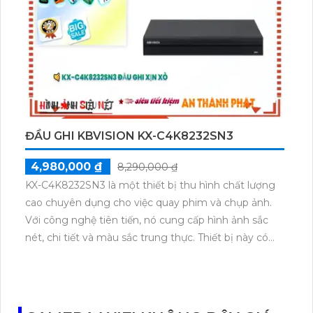
khả năng chụp hình rõ nét ngay cả trong điều kiện
ánh sáng yếu. Thiết kế camera tinh tế và sang trọng,
có khả năng xoay 360 độ giúp bạn quan sát trong
mọi góc độ. Sản phẩm cũng tích hợp chức năng báo
động chống trộm PIR, cho phép bạn được thông
báo ngay khi phát hiện sự xâm nhập trái phép.
Camera giám sát cấp nguồn qua dây mạng KX-
C2007sPN3 là sự lựa chọn hoàn hảo cho nhu cầu
ĐẦU GHI KBVISION KX-C4K8232SN3
bảo vệ an ninh của bạn.
4,980,000 ₫
8,290,000 ₫
KX-C4K8232SN3 là một thiết bị thu hình chất lượng
cao chuyên dụng cho việc quay phim và chụp ảnh.
Với công nghệ tiên tiến, nó cung cấp hình ảnh sắc
nét, chi tiết và màu sắc trung thực. Thiết bị này có
khả năng ghi hình 4K và hỗ trợ nhiều chế độ quay, từ
quay chậm đến quay nhanh, giúp bạn tạo ra những
cảnh quay độc đáo và ấn tượng. Thiết bị cũng được
thiết kế nhỏ gọn, dễ sử dụng và bền bỉ, là trợ thủ đắc