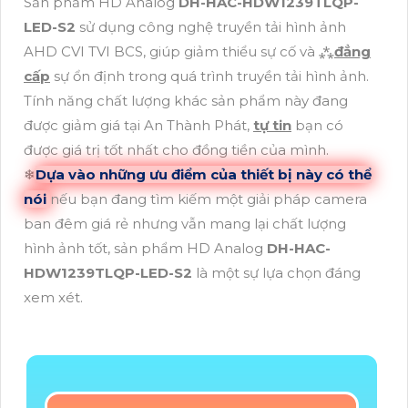
Sản phẩm HD Analog
DH-HAC-HDW1239TLQP-
LED-S2
sử dụng công nghệ truyền tải hình ảnh
AHD CVI TVI BCS, giúp giảm thiểu sự cố và ⁂
đẳng
cấp
sự ổn định trong quá trình truyền tải hình ảnh.
Tính năng chất lượng khác sản phẩm này đang
được giảm giá tại An Thành Phát,
tự tin
bạn có
được giá trị tốt nhất cho đồng tiền của mình.
❄
Dựa vào những ưu điểm của thiết bị này có thể
nói
nếu bạn đang tìm kiếm một giải pháp camera
ban đêm giá rẻ nhưng vẫn mang lại chất lượng
hình ảnh tốt, sản phẩm HD Analog
DH-HAC-
HDW1239TLQP-LED-S2
là một sự lựa chọn đáng
xem xét.