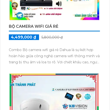
BỘ CAMERA WIFI GIÁ RẺ
4,499,000 ₫
5,800,000 ₫
Combo Bộ camera wifi giá rẻ Dahua là sự kết hợp
hoàn hảo giữa công nghệ camera wifi thông minh và
trang bị thu âm và loa to rõ. Với chiết khấu cao, người
dùng có thể sở hữu một sản phẩm chất lượng về
hình ảnh và âm thanh với giá cả phải chăng.
Camera Dahua đảm bảo chất lượng hình ảnh màu
sắc trung thực, cho phép người dùng giám sát và ghi
lại những khoảnh khắc quan trọng một cách rõ nét.
Đặc biệt, với tính năng wifi, camera có thể kết nối
đến mạng internet đơn giản và tiện lợi, giúp người