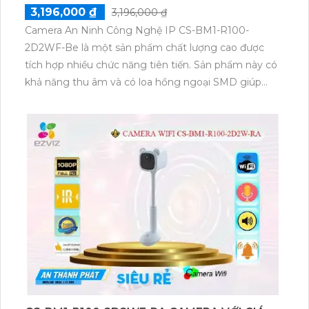
3,196,000 ₫
3,196,000 ₫
Camera An Ninh Công Nghệ IP CS-BM1-R100-
2D2WF-Be là một sản phẩm chất lượng cao được
tích hợp nhiều chức năng tiên tiến. Sản phẩm này có
khả năng thu âm và có loa hồng ngoại SMD giúp
cung cấp âm thanh rõ ràng và mạnh mẽ. Với công
nghệ hồng ngoại SMD tiên tiến, camera này cho
phép quay phim trong điều kiện thiếu sáng mà vẫn
cho chất lượng hình ảnh tốt. Được trang bị cảm biến
CMOS trung thực, camera hiển thị hình ảnh màu sắc
trung thực và rõ ràng hơn. Đặc biệt, với khả năng
hồng ngoại 10m, camera này cho phép quan sát
trong điều kiện ánh sáng yếu hoặc ban đêm, mang
lại hình ảnh sắc nét và chi tiết.