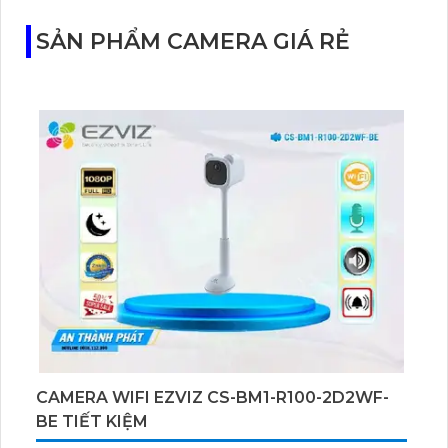
với cảm biến Starlight, tầm nhìn lên đến 15 m.
SẢN PHẨM CAMERA GIÁ RẺ
CAMERA WIFI EZVIZ CS-BM1-R100-2D2WF-
BE TIẾT KIỆM