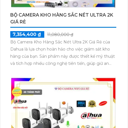
BỘ CAMERA KHO HÀNG SẮC NÉT ULTRA 2K
GIÁ RẺ
7,354,400 ₫
11,080,000 ₫
Bộ Camera Kho Hàng Sắc Nét Ultra 2K Giá Rẻ của
Dahua là lựa chọn hoàn hảo cho việc giám sát kho
hàng của bạn. Sản phẩm này được thiết kế mỹ thuật
và tích hợp nhiều công nghệ tiên tiến, giúp giữ an
ninh cho kho hàng một cách hiệu quả. Bộ Camera
này cung cấp hình ảnh sắc nét độ phân giải 2K, cho
phép quan sát chi tiết và rõ ràng. Đặc biệt, sản phẩm
còn trang bị chức năng thu âm, giúp quản lý ghi lại
cả âm thanh trong kho hàng. Điều này giúp tăng
cường hiệu quả giám sát và bảo vệ hàng hóa. Ngoài
ra, mức giá rẻ của bộ Camera này còn làm cho sản
phẩm trở nên hấp dẫn hơn.