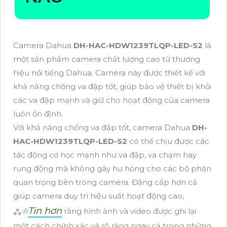
Camera Dahua
DH-HAC-HDW1239TLQP-LED-S2
là
một sản phẩm camera chất lượng cao từ thương
hiệu nổi tiếng Dahua. Camera này được thiết kế với
khả năng chống va đập tốt, giúp bảo vệ thiết bị khỏi
các va đập mạnh và giữ cho hoạt động của camera
luôn ổn định.
Với khả năng chống va đập tốt, camera Dahua
DH-
HAC-HDW1239TLQP-LED-S2
có thể chịu được các
tác động cơ học mạnh như va đập, va chạm hay
rung động mà không gây hư hỏng cho các bộ phận
quan trọng bên trong camera. Đẳng cấp hơn cả
giúp camera duy trì hiệu suất hoạt động cao,
Tin hơn
⁂
®️
rằng hình ảnh và video được ghi lại
một cách chính xác và rõ ràng ngay cả trong những