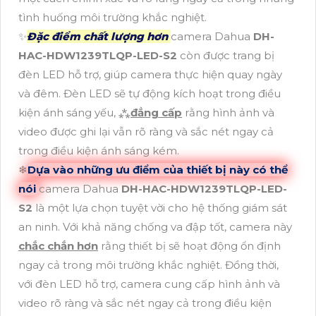
tình huống môi trường khắc nghiệt.
✨
Đặc điểm chất lượng hơn
camera Dahua
DH-
HAC-HDW1239TLQP-LED-S2
còn được trang bị
đèn LED hỗ trợ, giúp camera thực hiện quay ngày
và đêm. Đèn LED sẽ tự động kích hoạt trong điều
kiện ánh sáng yếu, ⁂
đẳng cấp
rằng hình ảnh và
video được ghi lại vẫn rõ ràng và sắc nét ngay cả
trong điều kiện ánh sáng kém.
❄
Dựa vào những ưu điểm của thiết bị này có thể
nói
camera Dahua
DH-HAC-HDW1239TLQP-LED-
S2
là một lựa chọn tuyệt vời cho hệ thống giám sát
an ninh. Với khả năng chống va đập tốt, camera này
chắc chắn hơn
rằng thiết bị sẽ hoạt động ổn định
ngay cả trong môi trường khắc nghiệt. Đồng thời,
với đèn LED hỗ trợ, camera cung cấp hình ảnh và
video rõ ràng và sắc nét ngay cả trong điều kiện