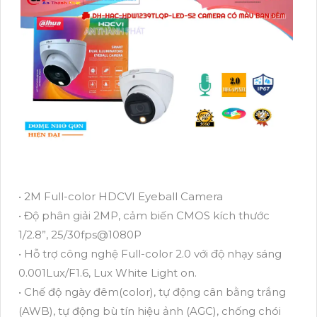
• 2M Full-color HDCVI Eyeball Camera
• Độ phân giải 2MP, cảm biến CMOS kích thước
1/2.8”, 25/30fps@1080P
• Hỗ trợ công nghệ Full-color 2.0 với độ nhạy sáng
0.001Lux/F1.6, Lux White Light on.
• Chế độ ngày đêm(color), tự động cân bằng trắng
(AWB), tự động bù tín hiệu ảnh (AGC), chống chói