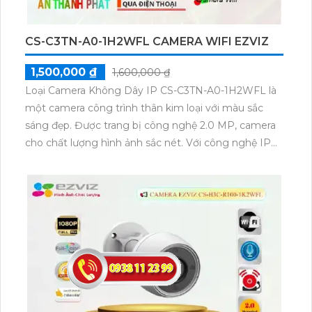
cao, công nghệ hồng ngoại tiên tiến và khả năng
truyền tải hình ảnh qua mạng. Đây là một lựa chọn
tốt cho việc giám sát và bảo vệ nhà cửa hay công ty
CS-C3TN-A0-1H2WFL CAMERA WIFI EZVIZ
của bạn.
1,500,000 ₫
1,600,000 ₫
Loại Camera Không Dây IP CS-C3TN-A0-1H2WFL là
một camera công trình thân kim loại với màu sắc
sáng đẹp. Được trang bị công nghệ 2.0 MP, camera
cho chất lượng hình ảnh sắc nét. Với công nghệ IP
Wifi, việc kết nối camera trở nên dễ dàng. Camera
còn tích hợp chức năng cao cấp thu âm, giúp người
dùng dễ dàng giám sát từ xa. Đặc biệt, camera này
còn có khả năng xem ban đêm với hồng ngoại 30m,
mở rộng khả năng giám sát vào ban đêm. Chất
lượng màu sắc của hình ảnh ban đêm cũng được
đảm bảo, mang lại trải nghiệm giám sát tốt mọi lúc.