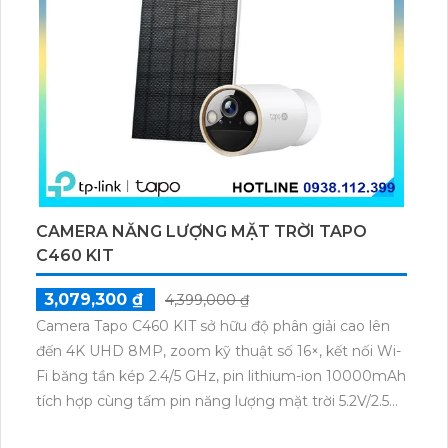
CAMERA NĂNG LƯỢNG MẶT TRỜI TAPO
C460 KIT
3,079,300 ₫
4,399,000 ₫
Camera Tapo C460 KIT sở hữu độ phân giải cao lên
đến 4K UHD 8MP, zoom kỹ thuật số 16×, kết nối Wi-
Fi băng tần kép 2.4/5 GHz, pin lithium-ion 10000mAh
tích hợp cùng tấm pin năng lượng mặt trời 5.2V/2.5W.
Tapo C460 KIT cũng hỗ trợ quan sát ban đêm màu