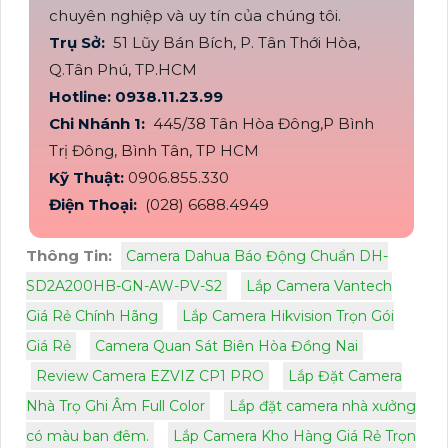
chuyên nghiệp và uy tín của chúng tôi.
Trụ Sở:
51 Lũy Bán Bích, P. Tân Thới Hòa,
Q.Tân Phú, TP.HCM
Hotline: 0938.11.23.99
Chi Nhánh 1:
445/38 Tân Hòa Đông,P Bình
Trị Đông, Bình Tân, TP HCM
Kỹ Thuật:
0906.855.330
Điện Thoại:
(028) 6688.4949
Thông Tin:
Camera Dahua Báo Động Chuẩn DH-
SD2A200HB-GN-AW-PV-S2
Lắp Camera Vantech
Giá Rẻ Chính Hãng
Lắp Camera Hikvision Trọn Gói
Giá Rẻ
Camera Quan Sát Biên Hòa Đồng Nai
Review Camera EZVIZ CP1 PRO
Lắp Đặt Camera
Nhà Trọ Ghi Âm Full Color
Lắp đặt camera nhà xưởng
có màu ban đêm.
Lắp Camera Kho Hàng Giá Rẻ Trọn