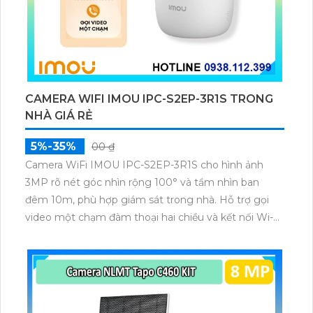
CAMERA WIFI IMOU IPC-S2EP-3R1S TRONG
NHÀ GIÁ RẺ
5%-35%
00 ₫
Camera WiFi IMOU IPC-S2EP-3R1S cho hình ảnh
3MP rõ nét góc nhìn rộng 100° và tầm nhìn ban
đêm 10m, phù hợp giám sát trong nhà. Hỗ trợ gọi
video một chạm đàm thoại hai chiều và kết nối Wi-Fi
ổn định giúp quan sát từ xa. Lưu trữ linh hoạt qua thẻ
microSD tối đa 256GB hoặc lưu đám mây dễ lắp đặt
cho gia đình và văn phòng nhỏ.