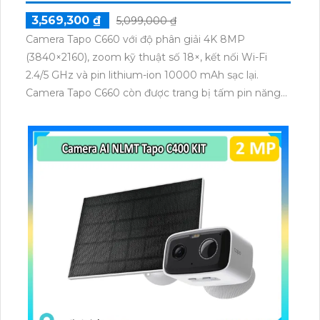
3,569,300 ₫
5,099,000 ₫
Camera Tapo C660 với độ phân giải 4K 8MP
(3840×2160), zoom kỹ thuật số 18×, kết nối Wi-Fi
2.4/5 GHz và pin lithium-ion 10000 mAh sạc lại.
Camera Tapo C660 còn được trang bị tấm pin năng
lượng mặt trời 5.2V 2.5W, tích hợp AI phát hiện người,
thú cưng, phương tiện, lưu trữ thẻ microSD tối đa 512
GB.