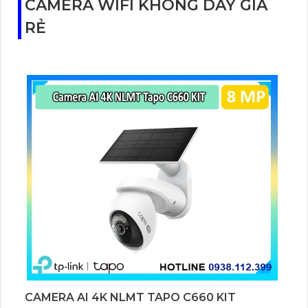
CAMERA WIFI KHÔNG DÂY GIÁ
lực cho các nhà sản xuất phim và nhiếp ảnh gia
RẺ
chuyên nghiệp.
CAMERA AI 4K NLMT TAPO C660 KIT