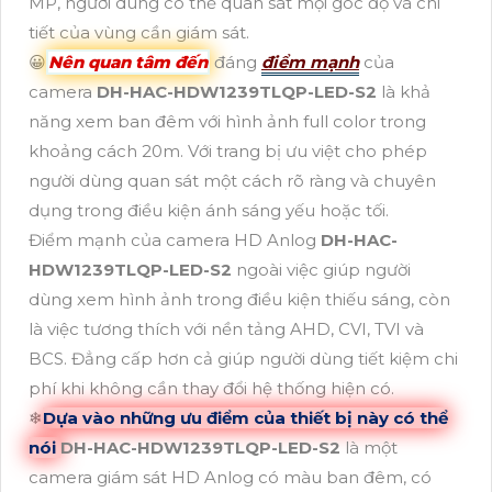
MP, người dùng có thể quan sát mọi góc độ và chi
tiết của vùng cần giám sát.
😀
Nên quan tâm đến
đáng
điểm mạnh
của
camera
DH-HAC-HDW1239TLQP-LED-S2
là khả
năng xem ban đêm với hình ảnh full color trong
khoảng cách 20m. Với trang bị ưu việt cho phép
người dùng quan sát một cách rõ ràng và chuyên
dụng trong điều kiện ánh sáng yếu hoặc tối.
Điểm mạnh của camera HD Anlog
DH-HAC-
HDW1239TLQP-LED-S2
ngoài việc giúp người
dùng xem hình ảnh trong điều kiện thiếu sáng, còn
là việc tương thích với nền tảng AHD, CVI, TVI và
BCS. Đẳng cấp hơn cả giúp người dùng tiết kiệm chi
phí khi không cần thay đổi hệ thống hiện có.
❄
Dựa vào những ưu điểm của thiết bị này có thể
nói
DH-HAC-HDW1239TLQP-LED-S2
là một
camera giám sát HD Anlog có màu ban đêm, có