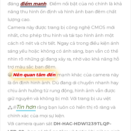
đáng
điểm mạnh
. Điểm nổi bật của nó chính là khả
năng thu hình ổn định và hình ảnh ban đêm chất
lượng cao.
Camera này được trang bị công nghệ CMOS mới
nhất, cho phép thu hình và tái tạo hình ảnh một
cách rõ nét và chi tiết. Ngay cả trong điều kiện ánh
sáng yếu hoặc không có ánh sáng, bạn vẫn có thể
nhìn rõ những gì đang xảy ra, nhờ vào khả năng hỗ
trợ màu sắc ban đêm.
😀
Nên quan tâm đến
mạnh khác của camera này
là ổn định hình ảnh. Dù đang di chuyển nhanh hay
chịu ảnh hưởng từ rung động, hình ảnh vẫn được
giữ nguyên và không bị mờ. Với trang bị ưu việt
Tin hơn
⁂
®️
rằng bạn luôn có hiển thị rõ ràng và
chính xác của mọi sự kiện.
Với camera quan sát
DH-HAC-HDW1239TLQP-