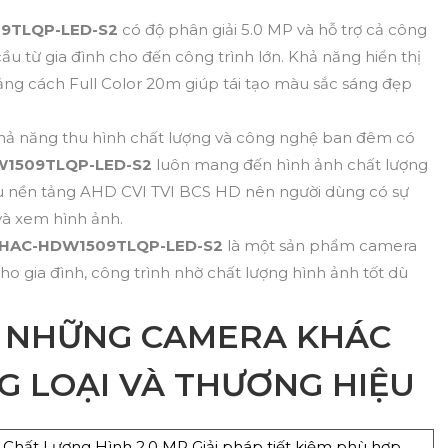
9TLQP-LED-S2
có độ phân giải 5.0 MP và hỗ trợ cả công
ầu từ gia đình cho đến công trình lớn. Khả năng hiển thị
ng cách Full Color 20m giúp tái tạo màu sắc sáng đẹp
hả năng thu hình chất lượng và công nghệ ban đêm có
W1509TLQP-LED-S2
luôn mang đến hình ảnh chất lượng
ều nền tảng AHD CVI TVI BCS HD nên người dùng có sự
 và xem hình ảnh.
HAC-HDW1509TLQP-LED-S2
là một sản phẩm camera
ho gia đình, công trình nhờ chất lượng hình ảnh tốt dù
 NHỮNG CAMERA KHÁC
G LOẠI VÀ THƯƠNG HIỆU
 Chất Lượng Hình 2.0 MP Giải pháp tiết kiệm phù hợp