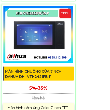
MÀN HÌNH CHUÔNG CỬA 7INCH
DAHUA DHI-VTH2421FB-P
5%-35%
liên hệ
– Màn hình cảm ứng Color 7-inch TFT