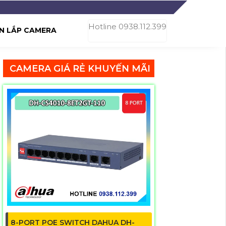
Hotline 0938.112.399
N LẮP CAMERA
CAMERA GIÁ RẺ KHUYẾN MÃI
8-PORT POE SWITCH DAHUA DH-