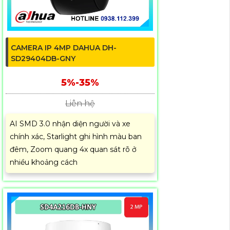
CAMERA IP 4MP DAHUA DH-
SD29404DB-GNY
5%-35%
Liên hệ
AI SMD 3.0 nhận diện người và xe
chính xác, Starlight ghi hình màu ban
đêm, Zoom quang 4x quan sát rõ ở
nhiều khoảng cách