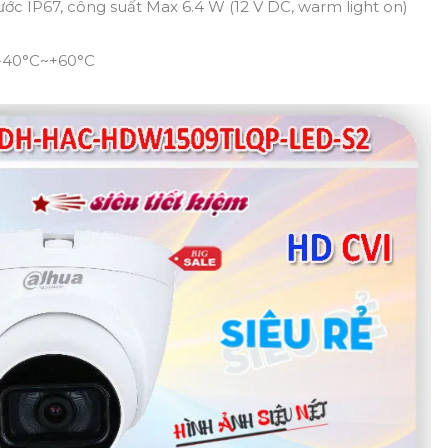
ớc IP67, công suất Max 6.4 W (12 V DC, warm light on)
ừ -40°C~+60°C