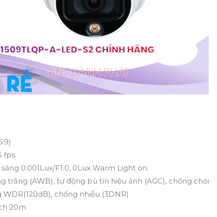
6:9)
 fps
y sáng 0.001Lux/F1.0, 0Lux Warm Light on.
g trắng (AWB), tự động bù tín hiệu ảnh (AGC), chống chói
g WDR(120dB), chống nhiễu (3DNR)
ách 20m