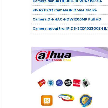
Camera dahua DH-IPC-HFW1431SP-S4
KX-A2112N3 Camera IP Dome Giá Rẻ
Camera DH-HAC-HDW1200MP Full HD
Camera ngoai troi IP DS-2CD1023G0E-I (L