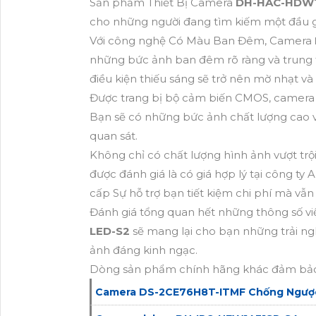
Sản phẩm Thiết Bị Camera
DH-HAC-HDW1
cho những người đang tìm kiếm một đầu ghi
Với công nghệ Có Màu Ban Đêm, Camera
những bức ảnh ban đêm rõ ràng và trung t
điều kiện thiếu sáng sẽ trở nên mờ nhạt và
Được trang bị bộ cảm biến CMOS, camera 
Bạn sẽ có những bức ảnh chất lượng cao v
quan sát.
Không chỉ có chất lượng hình ảnh vượt trộ
được đánh giá là có giá hợp lý tại công t
cấp Sự hỗ trợ bạn tiết kiệm chi phí mà vẫ
Đánh giá tổng quan hết những thông số vi
LED-S2
sẽ mang lại cho bạn những trải ngh
ảnh đáng kinh ngạc.
Dòng sản phẩm chính hãng khác đảm bảo 
Camera DS-2CE76H8T-ITMF Chống Ngượ