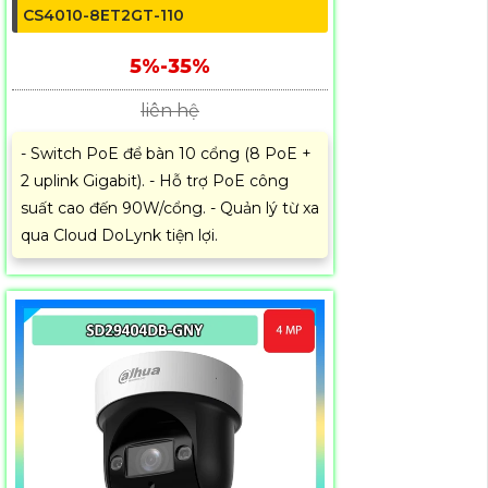
CS4010-8ET2GT-110
5%-35%
liên hệ
- Switch PoE để bàn 10 cổng (8 PoE +
2 uplink Gigabit). - Hỗ trợ PoE công
suất cao đến 90W/cổng. - Quản lý từ xa
qua Cloud DoLynk tiện lợi.