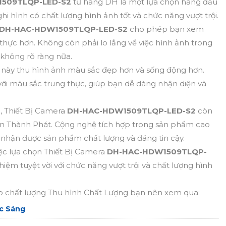
509TLQP-LED-S2
từ hãng DH là một lựa chọn hàng đầu
 hình có chất lượng hình ảnh tốt và chức năng vượt trội.
DH-HAC-HDW1509TLQP-LED-S2
cho phép bạn xem
hực hơn. Không còn phải lo lắng về việc hình ảnh trong
 không rõ ràng nữa.
này thu hình ảnh màu sắc đẹp hơn và sống động hơn.
ới màu sắc trung thực, giúp bạn dễ dàng nhận diện và
i, Thiết Bị Camera
DH-HAC-HDW1509TLQP-LED-S2
còn
y An Thành Phát. Cộng nghệ tích hợp trong sản phẩm cao
n nhận được sản phẩm chất lượng và đáng tin cậy.
ệc lựa chọn Thiết Bị Camera
DH-HAC-HDW1509TLQP-
iệm tuyệt vời với chức năng vượt trội và chất lượng hình
chất lượng Thu hình Chất Lượng bạn nên xem qua:
c Sáng