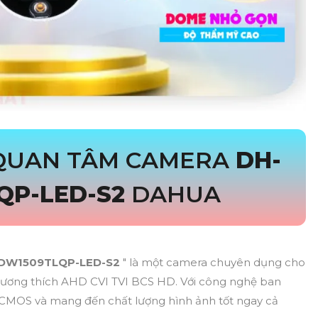
 QUAN TÂM CAMERA
DH-
QP-LED-S2
DAHUA
DW1509TLQP-LED-S2
" là một camera chuyên dụng cho
a tương thích AHD CVI TVI BCS HD. Với công nghệ ban
CMOS và mang đến chất lượng hình ảnh tốt ngay cả