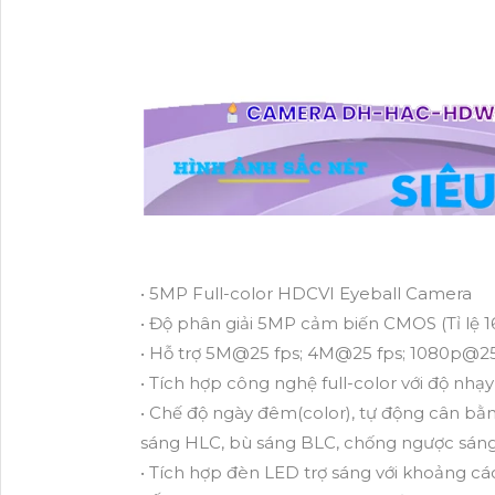
• 5MP Full-color HDCVI Eyeball Camera
• Độ phân giải 5MP cảm biến CMOS (Tỉ lệ 1
• Hỗ trợ 5M@25 fps; 4M@25 fps; 1080p@25
• Tích hợp công nghệ full-color với độ nhạ
• Chế độ ngày đêm(color), tự động cân bằn
sáng HLC, bù sáng BLC, chống ngược sán
• Tích hợp đèn LED trợ sáng với khoảng c