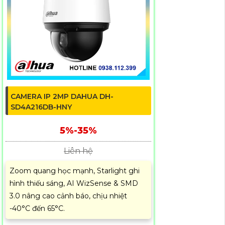
CAMERA IP 2MP DAHUA DH-
SD4A216DB-HNY
5%-35%
Liên hệ
Zoom quang học mạnh, Starlight ghi
hình thiếu sáng, AI WizSense & SMD
3.0 nâng cao cảnh báo, chịu nhiệt
-40°C đến 65°C.