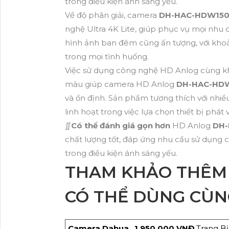
trong điều kiện ánh sáng yếu.
Về độ phân giải, camera
DH-HAC-HDW150
nghệ Ultra 4K Lite, giúp phục vụ mọi nhu c
hình ảnh ban đêm cũng ấn tượng, với khoả
trong mọi tình huống.
Việc sử dụng công nghệ HD Anlog cùng k
màu giúp camera HD Anlog
DH-HAC-HD
và ổn định. Sản phẩm tương thích với nhi
linh hoạt trong việc lựa chọn thiết bị phát
∬
Có thể đánh giá gọn hơn
HD Anlog
DH-
chất lượng tốt, đáp ứng nhu cầu sử dụng c
trong điều kiện ánh sáng yếu.
THAM KHẢO THÊM
CÓ THỂ DÙNG CÙN
Camera Dahua
1,950,000 VNĐ
Trang Bị