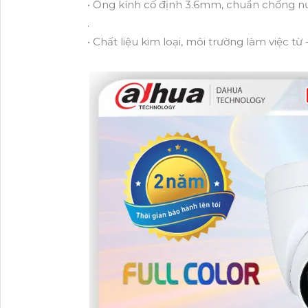
• Ống kính cố định 3.6mm, chuẩn chống nư
.
• Chất liệu kim loại, môi trường làm việc t